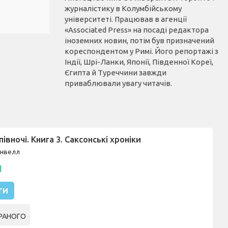
журналістику в Колумбійському
університеті. Працював в агенції
«Associated Press» на посаді редактора
іноземних новин, потім був призначений
кореспондентом у Римі. Його репортажі з
Індії, Шрі-Ланки, Японії, Південної Кореї,
Єгипта й Туреччини завжди
приваблювали увагу читачів.
івночі. Книга 3. Саксонські хроніки
рнвелл
н
ТИ
РАНОГО