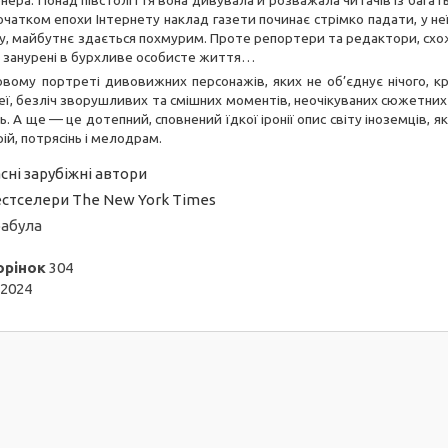
ера. Понад півстоліття вона дивувала й розважала читачів із багат
початком епохи Інтернету наклад газети починає стрімко падати, у не
у, майбутнє здається похмурим. Проте репортери та редактори, схож
о занурені в бурхливе особисте життя…
овому портреті дивовижних персонажів, яких не об’єднує нічого, кр
еї, безліч зворушливих та смішних моментів, неочікуваних сюжетних
. А ще — це дотепний, сповнений їдкої іронії опис світу іноземців, 
мрій, потрясінь і мелодрам.
сні зарубіжні автори
стселери The New York Times
абула
орінок
304
2024