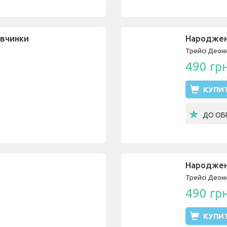
івчинки
Народжені
Трейсі Деон
490 гр
КУПИ
ДО ОБ
Народжені
Трейсі Деон
490 гр
КУПИ