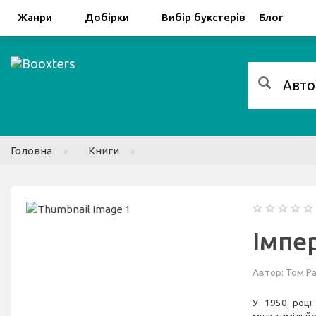
Facebook
Google
Жанри
Добірки
Вибір букстерів
Блог
Головна
Книги
Імпе
Автор:
Том Р
У 1950 році 