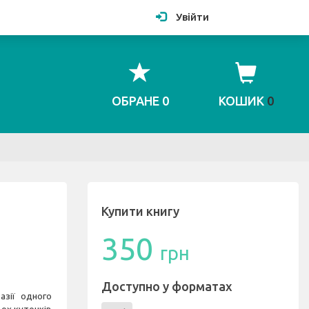
Увійти
ОБРАНЕ
0
КОШИК
0
Купити книгу
350
грн
Доступно у форматах
азії одного