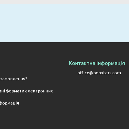
Email
Контактна інформація
office@booxters.com
 замовлення?
ні формати електронних
нформація