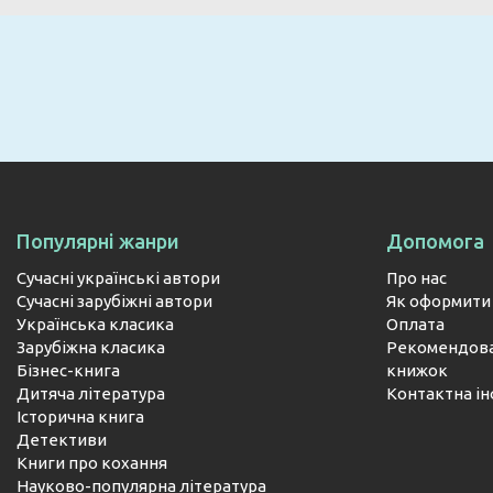
Популярні жанри
Допомога
Сучасні українські автори
Про нас
Сучасні зарубіжні автори
Як оформити
Українська класика
Оплата
Зарубіжна класика
Рекомендова
Бізнес-книга
книжок
Дитяча література
Контактна і
Історична книга
Детективи
Книги про кохання
Науково-популярна література