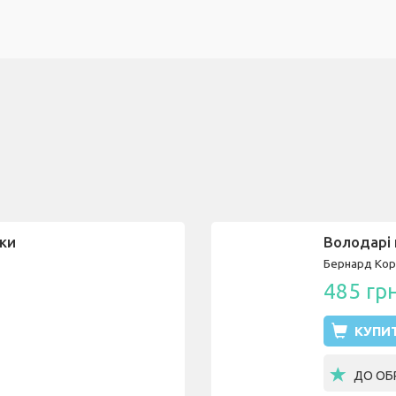
іки
Володарі п
Бернард Ко
485 гр
КУПИ
ДО ОБ