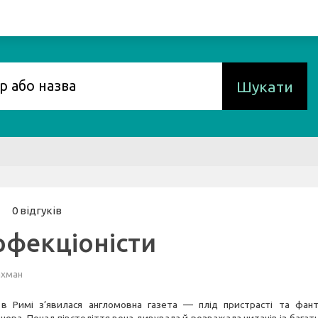
Шукати
0 відгуків
рфекціоністи
ахман
в Римі з’явилася англомовна газета — плід пристрасті та фант