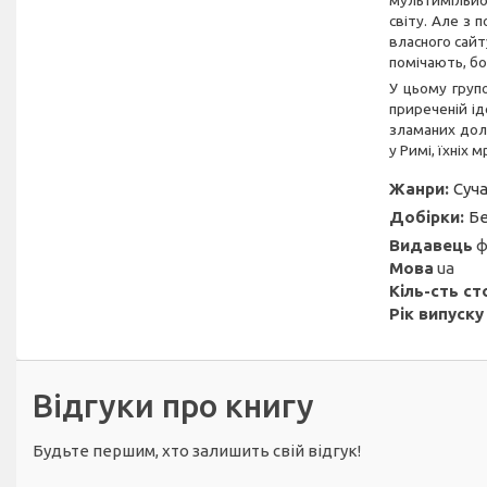
мультимільйон
світу. Але з 
власного сайт
помічають, б
У цьому груп
приреченій ід
зламаних доль
у Римі, їхніх 
Жанри:
Суча
Добірки:
Бе
Видавець
ф
Мова
ua
Кіль-сть ст
Рік випуску
Відгуки про книгу
Будьте першим, хто залишить свій відгук!