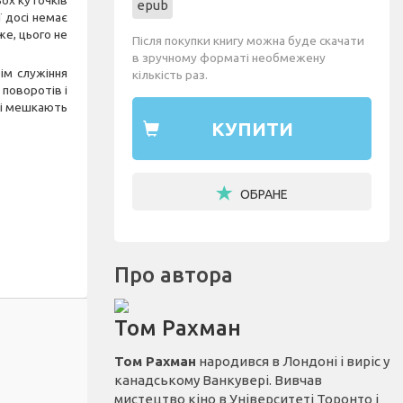
ьох куточків
epub
ї досі немає
е, цього не
Після покупки книгу можна буде скачати
в зручному форматі необмежену
ім служіння
кількість раз.
 поворотів і
які мешкають
КУПИТИ
ОБРАНЕ
Про автора
Том Рахман
Том Рахман
народився в Лондоні і виріс у
канадському Ванкувері. Вивчав
мистецтво кіно в Університеті Торонто і