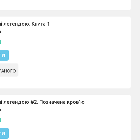
 легендою. Книга 1
н
н
ТИ
РАНОГО
 легендою #2. Позначена кров’ю
н
н
ТИ