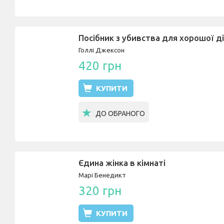
Посібник з убивства для хорошої д
Голлі Джексон
420 грн
КУПИТИ
ДО ОБРАНОГО
Єдина жінка в кімнаті
Марі Бенедикт
320 грн
КУПИТИ