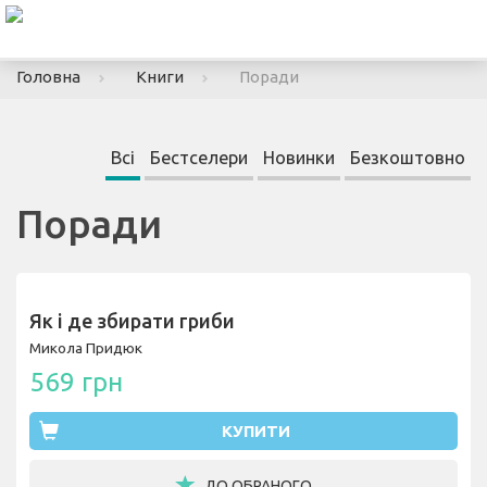
To
nav
Головна
Книги
Поради
Всі
Бестселери
Новинки
Безкоштовно
Поради
Як і де збирати гриби
Микола Придюк
569 грн
КУПИТИ
ДО ОБРАНОГО