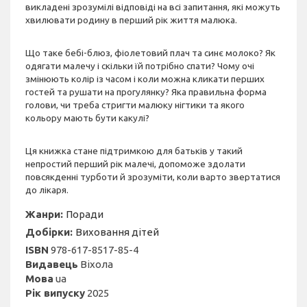
викладені зрозумілі відповіді на всі запитання, які можуть
хвилювати родину в перший рік життя малюка.
Що таке бебі-блюз, фіолетовий плач та синє молоко? Як
одягати малечу і скільки їй потрібно спати? Чому очі
змінюють колір із часом і коли можна кликати перших
гостей та рушати на прогулянку? Яка правильна форма
голови, чи треба стригти малюку нігтики та якого
кольору мають бути какулі?
Ця книжка стане підтримкою для батьків у такий
непростий перший рік малечі, допоможе здолати
повсякденні турботи й зрозуміти, коли варто звертатися
до лікаря.
Жанри:
Поради
Добірки:
Виховання дітей
ISBN
978-617-8517-85-4
Видавець
Віхола
Мова
ua
Рік випуску
2025