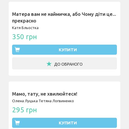
Матера вам не наймичка, або Чому діти це...
прекрасно
Катя Бльостка
350 грн
КУПИТИ
ДО ОБРАНОГО
Мамо, тату, не хвилюйтеся!
Олена Луцька
Тетяна Логвиненко
295 грн
КУПИТИ