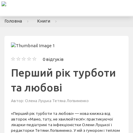
To
nav
Головна
Книги
0 відгуків
Перший рік турботи
та любові
Автор:
Олена Луцька
Тетяна Логвиненко
«Перший рік турботи та любові» — нова книжка від
авторок «Мамо, тату, не хвилюйтеся!»: практикуючої
лікарки-педіатрині та інфекціоністки Олени Луцької і
редакторки Тетяни Логвиненко. У ній з гумором і теплом