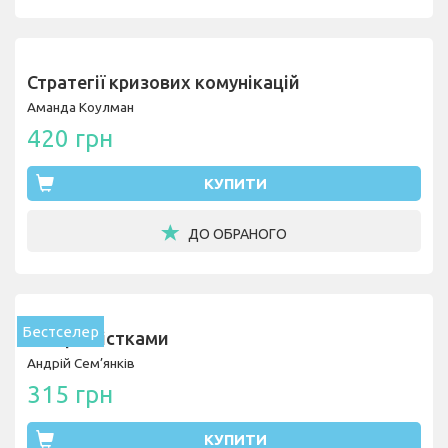
Стратегії кризових комунікацій
Аманда Коулман
420 грн
КУПИТИ
ДО ОБРАНОГО
Бестселер
Танці з кістками
Андрій Сем’янків
315 грн
КУПИТИ