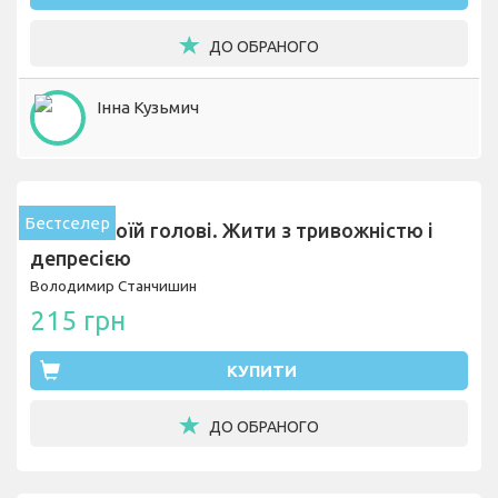
ДО ОБРАНОГО
Інна Кузьмич
Бестселер
Стіни в моїй голові. Жити з тривожністю і
депресією
Володимир Станчишин
215 грн
КУПИТИ
ДО ОБРАНОГО