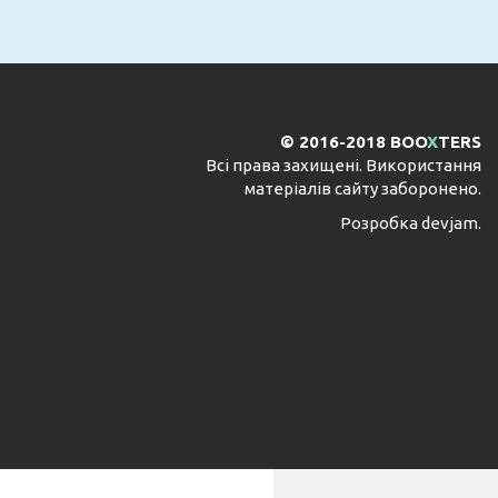
© 2016-2018 BOO
X
TERS
Всі права захищені. Використання
матеріалів сайту заборонено.
Розробка
devjam
.