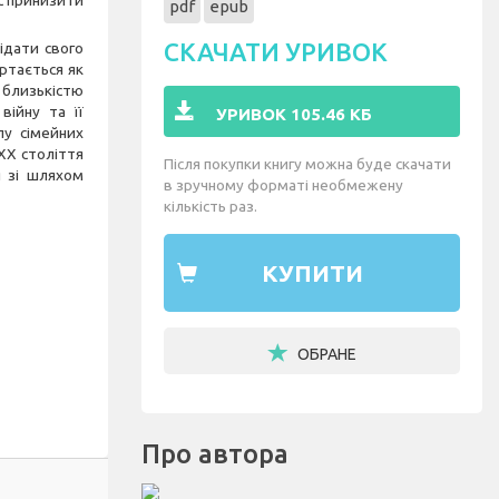
ас принизити
pdf
epub
СКАЧАТИ УРИВОК
ідати свого
ртається як
а близькістю
війну та її
УРИВОК 105.46 КБ
лу сімейних
 ХХ століття
Після покупки книгу можна буде скачати
я зі шляхом
в зручному форматі необмежену
кількість раз.
КУПИТИ
ОБРАНЕ
Про автора