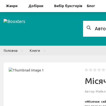
Facebook
Google
Жанри
Добірки
Вибір букстерів
Блог
Головна
Книги
Міся
Автор:
Майкл
«Місячне ся