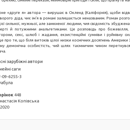
 брехню, сімейні перекази, неймовірні пригоди і сили, що прагнуть н
не «друге я» автора — вирушає в Окленд (Каліфорнія), щоби відв
орого діда, чиє ім’я в романі залишається неназваним. Роман розго
 цієї сильної, мужньої, але замкненої людини, чия свідомість збуджен
ерті й потужними анальгетиками. Це розповідь про божевілля, 
торони, секс, шлюб і жадання, екзистенційні сумніви і руйнівну си
е про те, що біля витоків цілої низки космічних досягнень Америки
ину демонічна особистість, чий шлях таємничим чином перетнувс
ача.
сні зарубіжні автори
мейні саги
-09-6255-3
абула
орінок
448
настасія Копівська
2020