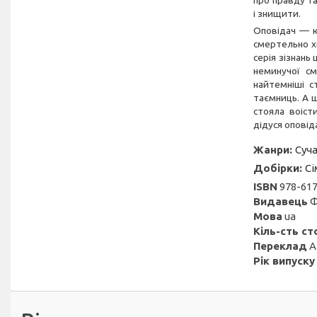
про правду та
і знищити.
Оповідач — ю
смертельно хв
серія зізнань
неминучої см
найтемніші с
таємниць. А щ
стояла воіст
дідуся оповід
Жанри:
Суча
Добірки:
Сі
ISBN
978-617
Видавець
Ф
Мова
ua
Кіль-сть ст
Переклад
А
Рік випуску