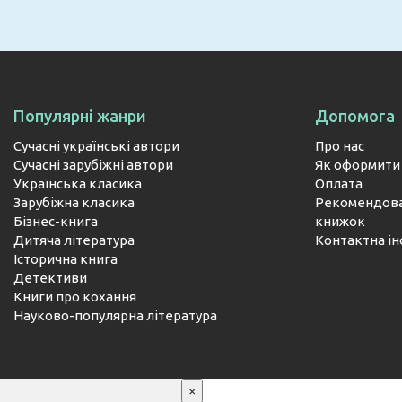
Популярні жанри
Допомога
Сучасні українські автори
Про нас
Сучасні зарубіжні автори
Як оформити
Українська класика
Оплата
Зарубіжна класика
Рекомендова
Бізнес-книга
книжок
Дитяча література
Контактна і
Історична книга
Детективи
Книги про кохання
Науково-популярна література
×