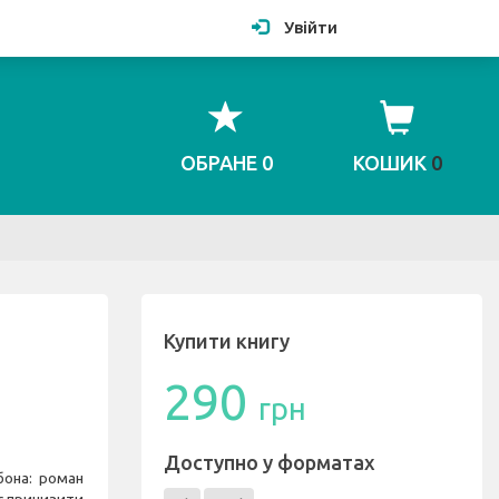
Увійти
ОБРАНЕ
0
КОШИК
0
Купити книгу
290
грн
Доступно у форматах
она: роман