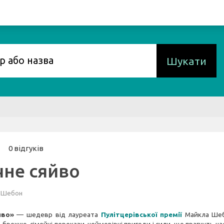
Шукати
0 відгуків
чне сяйво
 Шебон
йво»
— шедевр від лауреата
Пулітцерівської премії
Майкла Шеб