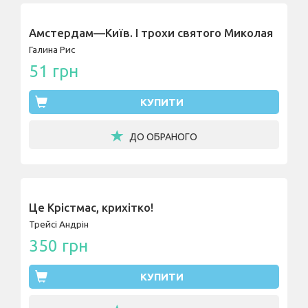
Амстердам—Київ. І трохи святого Миколая
Галина Рис
51 грн
КУПИТИ
ДО ОБРАНОГО
Це Крістмас, крихітко!
Трейсі Андрін
350 грн
КУПИТИ