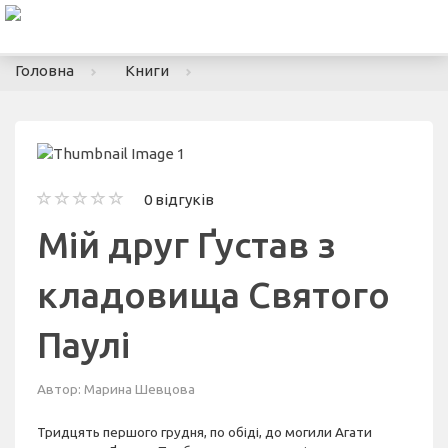
To
nav
Головна
Книги
0 відгуків
Мій друг Ґустав з
кладовища Святого
Паулі
Автор:
Марина Шевцова
Тридцять першого грудня, по обіді, до могили Агати