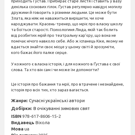
приходить Ґустав. Прибирає старе листя і ставить у вазу
декілька соснових гілок. Ґустав регулярно навідує могилу
дружини й говорить з різними людьми. Це може бути
Злата, яка ніяк не наважиться вирішити, чи хоче
народжувати. Красень-тренер, що мріє про власну школу
та боїться старості. Психологиня Лінда, якій так болить
від розбитих мрій про театральну кар’єру, що вона не
помічає нічого навколо себе. Або ж іспанець Кіке, якому не
вдається знайти своє місце у цьому світі й зрозуміти,
кого бажає його палке серце.
У кожного є власна історія, і для кожного в Ґустава є свої
слова. Та хто він сам і чи може їм допомогти?
Це історія про бажання та мрії, про втрачене і незнайдене,
історія про всіх тих, хто зараз вагається.
Жанри:
Сучасні українські автори
Добірки:
В очікуванні зимових свят
ISBN
978-617-8606-15-2
Видавець
Віхола
Мова
ua