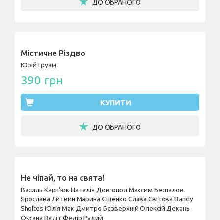
ДО ОБРАНОГО
Містичне Різдво
Юрій Грузін
390 грн
КУПИТИ
ДО ОБРАНОГО
Не чіпай, то на свята!
Василь Карп'юк
Наталія Довгопол
Максим Беспалов
Ярослава Литвин
Марина Єщенко
Слава Світова
Bandy
Sholtes
Юлія Мак
Дмитро Безверхній
Олексій Декань
Оксана Вєліт
Федір Рудий