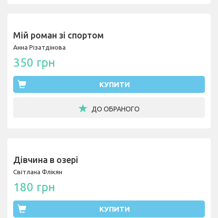
Мій роман зі спортом
Анна Різатдінова
350 грн
КУПИТИ
ДО ОБРАНОГО
Дівчина в озері
Світлана Флікян
180 грн
КУПИТИ