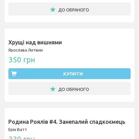
ДО ОБРАНОГО
Хрущі над вишнями
Ярослава Литвин
350 грн
КУПИТИ
ДО ОБРАНОГО
Родина Роялів #4. Занепалий спадкоємець
Ерін Ватт