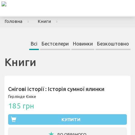
To
nav
Головна
Книги
Всі
Бестселери
Новинки
Безкоштовно
Книги
Снігові історії : Історія сумної ялинки
Ґерлінде Єніке
185 грн
КУПИТИ
ДО ОБРАНОГО