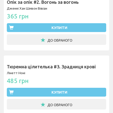
Опік за опік #2. Вогонь за вогонь
Дженні Хан
Шивон Вівіан
365 грн
КУПИТИ
ДО ОБРАНОГО
Тюремна цілителька #3. Зрадниця крові
Лінетт Ноні
485 грн
КУПИТИ
ДО ОБРАНОГО