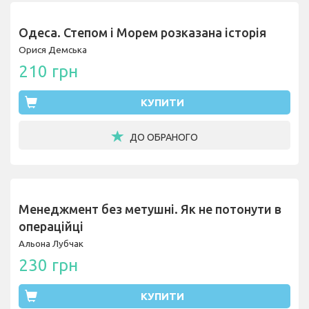
Одеса. Степом і Морем розказана історія
Орися Демська
210 грн
КУПИТИ
ДО ОБРАНОГО
Менеджмент без метушні. Як не потонути в
операційці
Альона Лубчак
230 грн
КУПИТИ