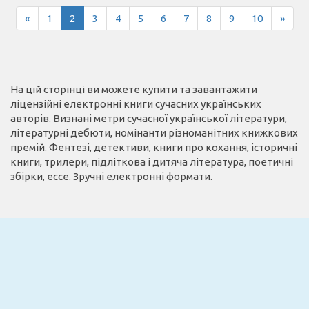
«
1
2
3
4
5
6
7
8
9
10
»
На цій сторінці ви можете купити та завантажити
ліцензійні електронні книги сучасних українських
авторів. Визнані метри сучасної української літератури,
літературні дебюти, номінанти різноманітних книжкових
премій. Фентезі, детективи, книги про кохання, історичні
книги, трилери, підліткова і дитяча література, поетичні
збірки, ессе. Зручні електронні формати.
Email