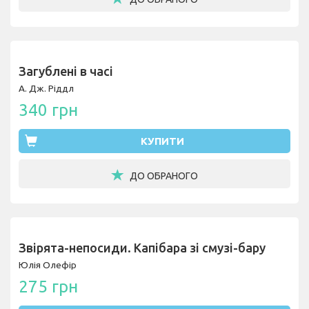
Загублені в часі
А. Дж. Ріддл
340 грн
КУПИТИ
ДО ОБРАНОГО
Звірята-непосиди. Капібара зі смузі-бару
Юлія Олефір
275 грн