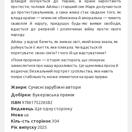
Ірландія скочується до тиранії, в країні наростають
протести, чоловік Айліш і старший син Марк долучаються
до протестувальників, а сама жінка стає свідком того, як
влада країни — нічим не обмежена й аморальна — чинить
свавілля й наругу, придушує будь-які вияви свободи,
вдається до репресій і розпочинає війну проти свого
народу.
Айліш у відчаї бачить, як зникає світ, який вона знала, як
руйнується її життя, яке плекала. Чи вдасться їй
порятувати свою сім’ю? І чого їй це вартуватиме?
«Пісня пророка» — історія-засторога, що спонукає
замислитися про нашу вразливість. Це щемлива проза й
водночас безжальний портрет суспільства, яке навіть
попри стабільність може опинитися на краю прірви.
Жанри:
Сучасні зарубіжні автори
Добірки:
Букерівська премія
ISBN
9786175226582
Видавець
Ще одну сторінку
Мова
ua
Кіль-сть сторінок
304
Рік випуску
2025