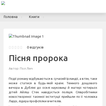
To
nav
Головна
Книги
0 відгуків
Пісня пророка
Автор:
Пол Лінч
Події роману відбуваються в сучасній Ірландії, а втім, таке
може статися в будь-якій країні. Темного дощового
вечора в Дубліні до оселі науковиці й матері чотирьох
дітей Айліш Стек навідується поліція. Співробітники
новоствореної таємної інституції прийшли по її чоловіка
Ларрі, лідера профспілки вчителів.