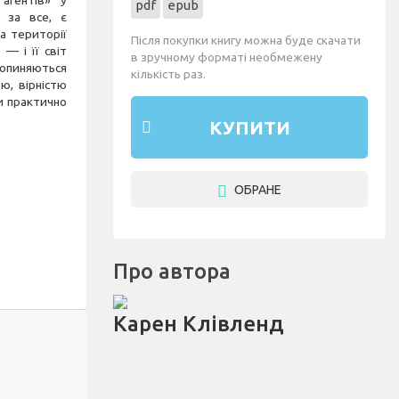
агентів» у
pdf
epub
 за все, є
на території
Після покупки книгу можна буде скачати
— і її світ
в зручному форматі необмежену
й опиняються
кількість раз.
ю, вірністю
и практично
КУПИТИ
ОБРАНЕ
Про автора
Карен Клівленд