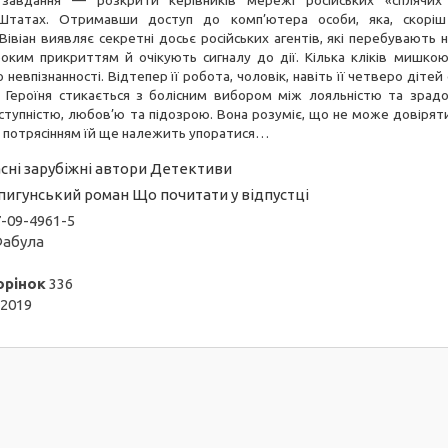
 завдання — розкрити керівників мережі російських «сплячих 
Штатах. Отримавши доступ до комп’ютера особи, яка, скоріш
івіан виявляє секретні досьє російських агентів, які перебувають 
оким прикриттям й очікують сигналу до дії. Кілька кліків мишкою 
 невпізнанності. Відтепер її робота, чоловік, навіть її четверо діте
. Героїня стикається з болісним вибором між лояльністю та зрадо
дступністю, любов’ю та підозрою. Вона розуміє, що не може довірят
им потрясінням їй ще належить упоратися…
сні зарубіжні автори
Детективи
пигунський роман
Що почитати у відпустці
-09-4961-5
абула
орінок
336
2019