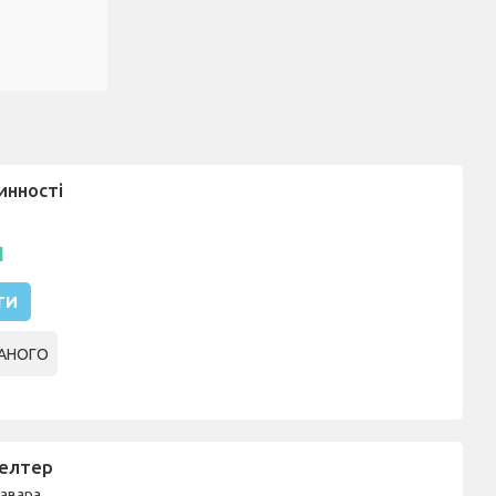
инності
н
ТИ
АНОГО
келтер
авара