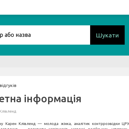
Шукати
 відгуків
етна інформація
 Клівленд
ну Карен Клівленд — молода жінка, аналітик контррозвідки ЦР