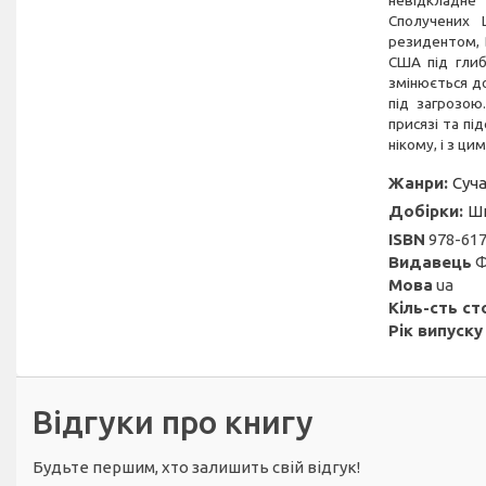
невідкладне
Сполучених 
резидентом, В
США під глиб
змінюється до
під загрозою
присязі та пі
нікому, і з ц
Жанри:
Суча
Добірки:
Ш
ISBN
978-617
Видавець
Ф
Мова
ua
Кіль-сть ст
Рік випуску
Відгуки про книгу
Будьте першим, хто залишить свій відгук!