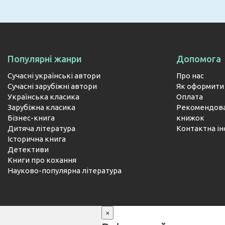
Популярні жанри
Допомога
Сучасні українські автори
Про нас
Сучасні зарубіжні автори
Як оформити
Українська класика
Оплата
Зарубіжна класика
Рекомендова
Бізнес-книга
книжок
Дитяча література
Контактна і
Історична книга
Детективи
Книги про кохання
Науково-популярна література
×