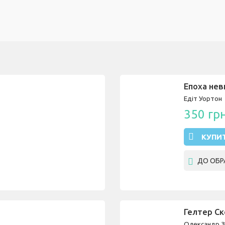
Епоха нев
Едіт Уортон
350 гр
КУПИ
ДО ОБР
Гелтер С
Олександр З