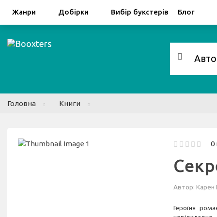
Facebook
Google
Жанри
Добірки
Вибір букстерів
Блог
Головна
Книги
0
Секр
Автор:
Карен
Героїня рома