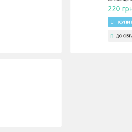
220 гр
КУПИ
ДО ОБР