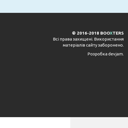
© 2016-2018 BOO
X
TERS
Всі права захищені. Використання
матеріалів сайту заборонено.
Розробка
devjam
.