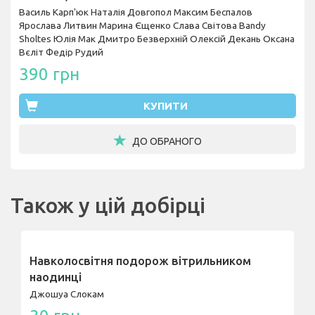
Василь Карп'юк
Наталія Довгопол
Максим Беспалов
Ярослава Литвин
Марина Єщенко
Слава Світова
Bandy
Sholtes
Юлія Мак
Дмитро Безверхній
Олексій Декань
Оксана
Вєліт
Федір Рудий
390 грн
КУПИТИ
ДО ОБРАНОГО
Також у цій добірці
Навколосвітня подорож вітрильником
наодинці
Джошуа Слокам