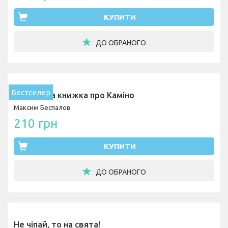
КУПИТИ
ДО ОБРАНОГО
Бестселер
Найкраща книжка про Каміно
Максим Беспалов
210 грн
КУПИТИ
ДО ОБРАНОГО
Не чіпай, то на свята!