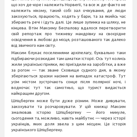
що хоч де-юре і належить Норвегії, та все ж де-факто не
належить нікому, такий собі зал очікування, де люди
закохуються, працюють, ходять у бари, та за якийсь час
збирають речі і їдуть далі. Це лише зупинка на шляху, не
кінцева. Втім Максиму Беспалову вдалося перетворити
свій репортаж про тижневу мандрівку на своєрідне
освідчення в любові до місця, розташованого так далеко
від звичного нам світу.
Максим блукає поселеннями архіпелагу, буквально таки
підбираючи розкидані там шматки історії. Ось тут колись
жили українські гірняки, які приїздили на заробітки, а вже
за рогом — так зване Сховище судного дня, в якому
зберігаються зразки насіння на випадок катастроф. Тут
усім містом зустрічають сонце після полярної ночі, і
водночас тут так самотньо, що турист видається
найкращим другом.
Шпіцберген може бути дуже різним. Може дивувати,
закохувати та розчаровувати. У цій книжці Максим
змалював історію Шпіцбергену — його минуле,
сьогодення та, можливо, навіть майбутнє — через історії
українців, яких доля звела з цим місцем. Це історія
українського Шпіцбергену.