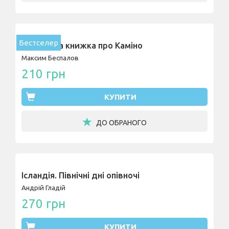
Бестселер
Найкраща книжка про Каміно
Максим Беспалов
210 грн
КУПИТИ
ДО ОБРАНОГО
Ісландія. Північні дні опівночі
Андрій Гладій
270 грн
КУПИТИ