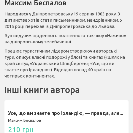
Максим Беспалов
Народився у Дніпропетровську 19 серпня 1983 року
. З
дитинства хотів стати письменником, мандрівником. У
2015 році переїхав із Дніпропетровська до Львова
.
Був ведучим щоденного політичного ток-шоу «Наживо»
на дніпровському телебаченні
.
Працює туристичним лідером створюючи авторські
тури, описує власні подорожі у блозі та книгах («Шлях на
край світу», «Український Шпіцберген», «Усе, що ви
знаєте про Ірландію»)
. Відвідав понад 40 країн на
чотирьох континентах.
Інші книги автора
Усе, що ви знаєте про Ірландію, — правда, але...
Максим Беспалов
210 грн