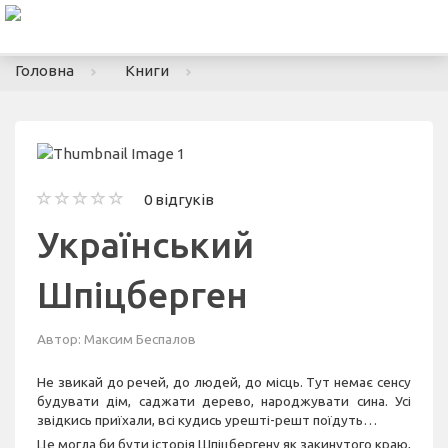
To
nav
Головна
Книги
0 відгуків
Український
Шпіцберген
Автор:
Максим Беспалов
Не звикай до речей, до людей, до місць. Тут немає сенсу
будувати дім, саджати дерево, народжувати сина. Усі
звідкись приїхали, всі кудись урешті-решт поїдуть…
Це могла би бути історія Шпіцбергену як закинутого краю,