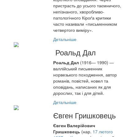
пристрасть до усього таємничого,
непізнаного, хворобливо-
патологічного Кіроґа критики
часто називали «письменником
четвертого виміру».
Детальніше
Роальд Дал
Роальд Дал
(1916—
1990
) —
валлійський письменник
норвезького походження, автор
романів, повістей, новел та
оповідань, написаних як для
дорослих, так і для дітей.
Детальніше
Євген Гришковець
Євген Валерійович
Гришковець
(нар.
17 лютого