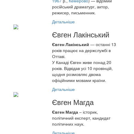
1967
р.,
Кемерово
) — відомий
російський драматург, актор,
режисер, письменник.
Детальніше
Євген Лакінський
Євген Лакінський
— останні 13
років працює на держслужбі в
Оттаві.
У Канаді Євген живе понад 20
років. Відвідав усі 10 провінцій,
щодня розмовляє двома
офіційними мовами країни.
Детальніше
Євген Магда
Євген Магда
– історик,
політичний експерт, кандидат
політичних наук.
Детальніше