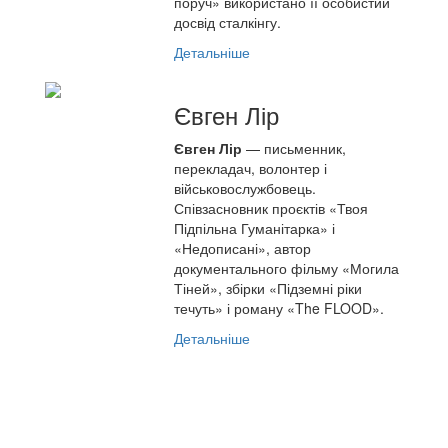
поруч» використано її особистий
досвід сталкінгу.
Детальніше
Євген Лір
Євген Лір
— письменник,
перекладач, волонтер і
військовослужбовець.
Співзасновник проєктів «Твоя
Підпільна Гуманітарка» і
«Недописані», автор
документального фільму «Могила
Тіней», збірки «Підземні ріки
течуть» і роману «The FLOOD».
Детальніше