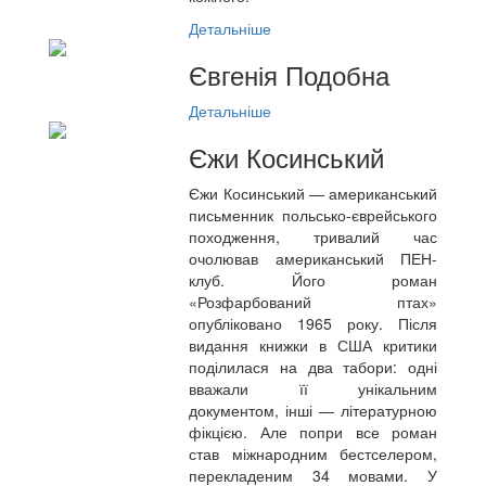
Детальніше
Євгенія Подобна
Детальніше
Єжи Косинський
Єжи Косинський — американський
письменник польсько-єврейського
походження, тривалий час
очолював американський ПЕН-
клуб. Його роман
«Розфарбований птах»
опубліковано 1965 року. Після
видання книжки в США критики
поділилася на два табори: одні
вважали її унікальним
документом, інші — літературною
фікцією. Але попри все роман
став міжнародним бестселером,
перекладеним 34 мовами. У