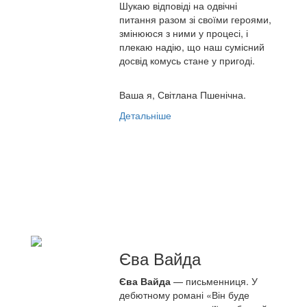
Шукаю відповіді на одвічні
питання разом зі своїми героями,
змінююся з ними у процесі, і
плекаю надію, що наш сумісний
досвід комусь стане у пригоді.
Ваша я, Світлана Пшенічна.
Детальніше
Єва Вайда
Єва Вайда
— письменниця. У
дебютному романі «Він буде