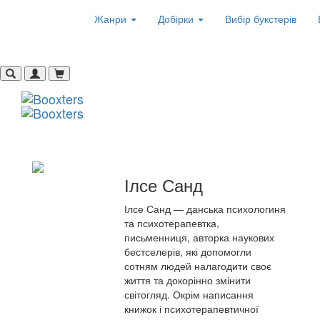
Жанри
Добірки
Вибір букстерів
Ілсе Санд
Ілсе Санд — данська психологиня
та психотерапевтка,
письменниця, авторка наукових
бестселерів, які допомогли
сотням людей налагодити своє
життя та докорінно змінити
світогляд. Окрім написання
книжок і психотерапевтичної