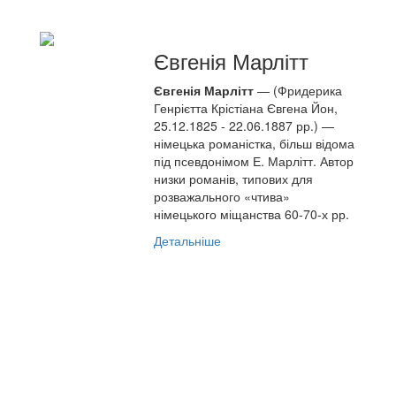
Євгенія Марлітт
Євгенія Марлітт
— (Фридерика
Генрієтта Крістіана Євгена Йон,
25.12.1825 - 22.06.1887 рр.) —
німецька романістка, більш відома
під псевдонімом Е. Марлітт. Автор
низки романів, типових для
розважального «чтива»
німецького міщанства 60-70-х рр.
Детальніше