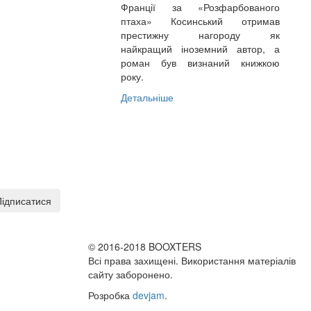
Франції за «Розфарбованого
птаха» Косинський отримав
престижну нагороду як
найкращий іноземний автор, а
роман був визнаний книжкою
року.
Детальніше
Підписатися
© 2016-2018 BOO
X
TERS
Всі права захищені. Використання матеріалів
сайту заборонено.
Розробка
devjam
.