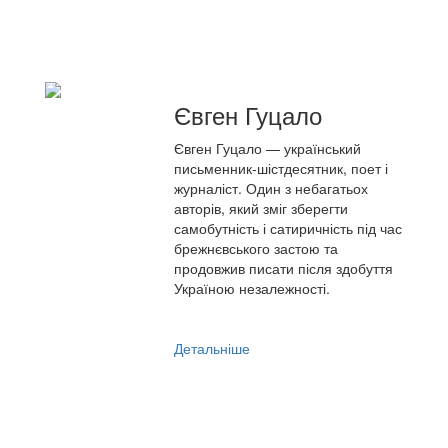
Євген Гуцало
Євген Гуцало — український
письменник-шістдесятник, поет і
журналіст. Один з небагатьох
авторів, який зміг зберегти
самобутність і сатиричність під час
брежнєвського застою та
продовжив писати після здобуття
Україною незалежності.
Детальніше