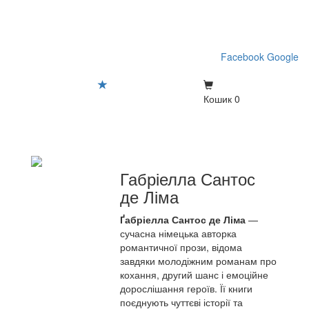
Facebook
Google
Кошик
0
Габріелла Сантос
де Ліма
Ґабріелла Сантос де Ліма
—
сучасна німецька авторка
романтичної прози, відома
завдяки молодіжним романам про
кохання, другий шанс і емоційне
дорослішання героїв. Її книги
поєднують чуттєві історії та