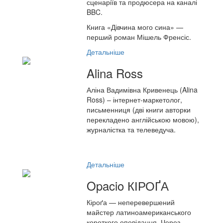
сценаріїв та продюсера на каналі
BBC.
Книга «Дівчина мого сина» —
перший роман Мішель Френсіс.
Детальніше
Alina Ross
Аліна Вадимівна Кривенець (Alina
Ross) – інтернет-маркетолог,
письменниця (дві книги авторки
перекладено англійською мовою),
журналістка та телеведуча.
Детальніше
Opacio КІРОҐА
Кіроґа — неперевершений
майстер латиноамериканського
короткого оповідання. Через