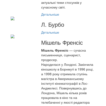
актуальні теми стосунків у
сучасному світі.
Детальніше
Л. Бурбо
Детальніше
Мішель Френсіс
Мішель Френсіс
— сучасна
письменниця, сценарист,
продюсер.
Народилася у Лондоні. Закінчила
кіношколу в Борнмуті в 1996 році,
а 1998 року отримала ступінь
магістра в Американському
інституті кінематографії в Лос-
Анджелесі. Повернувшись до
Лондона, Мішель кілька років
працювала в кіно та на
телебаченні у якості редактора