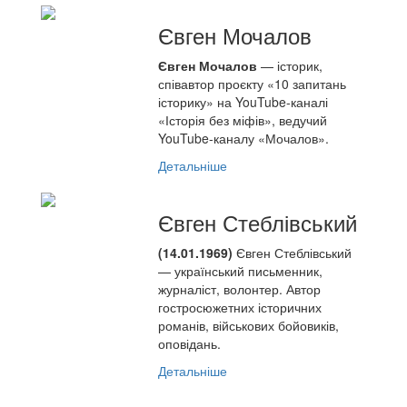
Євген Мочалов
Євген Мочалов
— історик,
співавтор проєкту «10 запитань
історику» на YouTube-каналі
«Історія без міфів», ведучий
YouTube-каналу «Мочалов».
Детальніше
Євген Стеблівський
(14.01.1969)
Євген Стеблівський
— український письменник,
журналіст, волонтер. Автор
гостросюжетних історичних
романів, військових бойовиків,
оповідань.
Детальніше