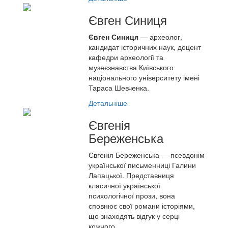
Євген Синиця
Євген Синиця
— археолог,
кандидат історичних наук, доцент
кафедри археології та
музеєзнавства Київського
національного університету імені
Тараса Шевченка.
Детальніше
Євгенія
Береженська
Євгенія Береженська — псевдонім
української письменниці Галини
Лапацької. Представниця
класичної української
психологічної прози, вона
сповнює свої романи історіями,
що знаходять відгук у серці
кожного.