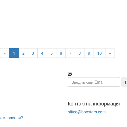
«
1
2
3
4
5
6
7
8
9
10
»
Email
Контактна інформація
office@booxters.com
замовлення?