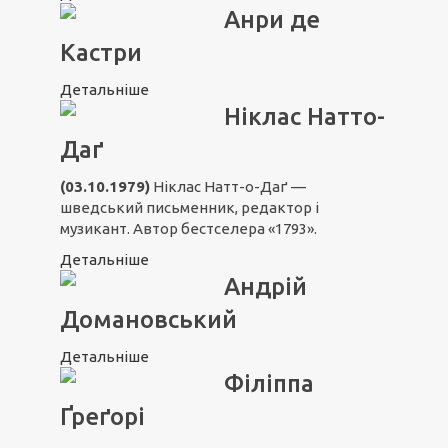
Анри де
Кастри
Детальніше
Ніклас Натто-
Даґ
(03.10.1979)
Ніклас Натт-о-Даґ —
шведський письменник, редактор і
музикант. Автор бестселера «1793».
Детальніше
Андрій
Домановський
Детальніше
Філіппа
Ґреґорі