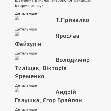
Шевченка. Етнолог, антрополог, кандидат
історичних наук.
Детальніше
Т.Привалко
Детальніше
Ярослав
Файзулін
Детальніше
Володимир
Тиліщак, Вікторія
Яременко
Детальніше
Андрій
Галушка, Єгор Брайлян
Детальніше