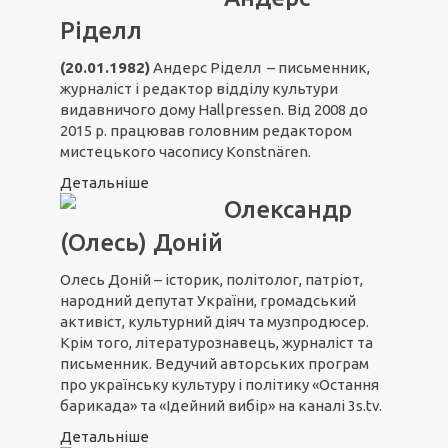
Ріделл
(20.01.1982)
Андерс Ріделл – письменник,
журналіст і редактор відділу культури
видавничого дому Hallpressen. Від 2008 до
2015 р. працював головним редактором
мистецького часопису Konstnären.
Детальніше
Олександр
(Олесь) Доній
Олесь Доній – історик, політолог, патріот,
народний депутат України, громадський
активіст, культурний діяч та музпродюсер.
Крім того, літературознавець, журналіст та
письменник. Ведучий авторських програм
про українську культуру і політику «Остання
барикада» та «Ідейний вибір» на каналі 3s.tv.
Детальніше