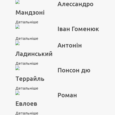
Алессандро
Мандзоні
Детальніше
Іван Гоменюк
Детальніше
Антонін
Ладинський
Детальніше
Понсон дю
Террайль
Детальніше
Роман
Евлоев
Детальніше