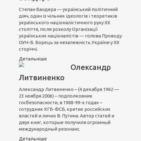
Степан Бандера — український політичний
діяч, один із чільних ідеологів і теоретиків
українського націоналістичного руху XX
століття, після розколу Організації
українських націоналістів — голова Проводу
ОУН-Б. Борець за незалежність України у ХХ
сторіччі.
Детальніше
Олександр
Литвиненко
Александр Литвиненко – (4 декабря 1962 —
23 ноября 2006) – подполковник
госбезопасности, в 1988-99-х годах –
сотрудник КГБ-ФСБ, критик российских
властей и лично В. Путина. Автор статей и
двух книг, которые получили огромный
международный резонанс.
Детальніше