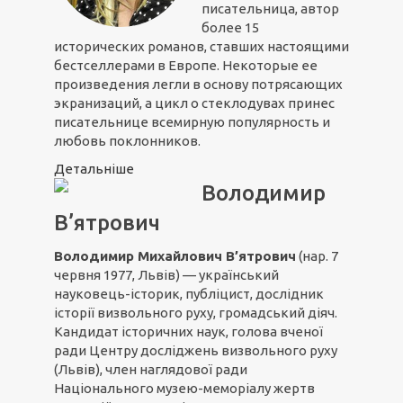
писательница, автор
более 15
исторических романов, ставших настоящими
бестселлерами в Европе. Некоторые ее
произведения легли в основу потрясающих
экранизаций, а цикл о стеклодувах принес
писательнице всемирную популярность и
любовь поклонников.
Детальніше
Володимир
В’ятрович
Володимир Михайлович В’ятрович
(нар. 7
червня 1977, Львів) — український
науковець-історик, публіцист, дослідник
історії визвольного руху, громадський діяч.
Кандидат історичних наук, голова вченої
ради Центру досліджень визвольного руху
(Львів), член наглядової ради
Національного музею-меморіалу жертв