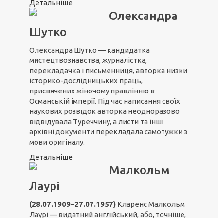
Детальніше
Олександра
Шутко
Олександра Шутко — кандидатка
мистецтвознавства, журналістка,
перекладачка і письменниця, авторка низки
історико-дослідницьких праць,
присвячених жіночому правлінню в
Османській імперії. Під час написання своїх
наукових розвідок авторка неодноразово
відвідувала Туреччину, а листи та інші
архівні документи перекладала самотужки з
мови оригіналу.
Детальніше
Малкольм
Лаурі
(28.07.1909–27.07.1957)
Кларенс Малкольм
Лаурі — видатний англійський, або, точніше,