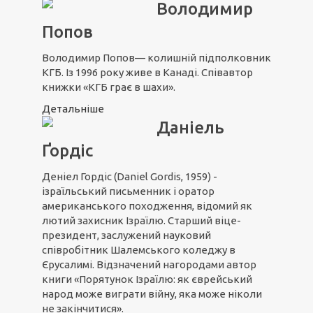
Володимир
Попов
Володимир Попов— колишній підполковник
КГБ. Із 1996 року живе в Канаді. Співавтор
книжки «КГБ грає в шахи».
Детальніше
Даніель
Ґордіс
Деніел Гордіс (Daniel Gordis, 1959) -
ізраїльський письменник і оратор
американського походження, відомий як
лютий захисник Ізраїлю. Старший віце-
президент, заслужений науковий
співробітник Шалемського коледжу в
Єрусалимі. Відзначений нагородами автор
книги «Порятунок Ізраїлю: як єврейський
народ може виграти війну, яка може ніколи
не закінчитися».