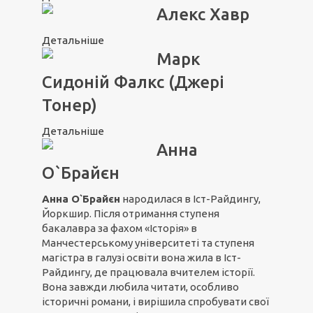
Алекс Хавр
Детальніше
Марк
Сидоній Фалкс (Джері
Тонер)
Детальніше
Анна
О`Брайєн
Анна О`Брайєн
народилася в Іст-Райдингу,
Йоркшир. Після отримання ступеня
бакалавра за фахом «Історія» в
Манчестерському університеті та ступеня
магістра в галузі освіти вона жила в Іст-
Райдингу, де працювала вчителем історії.
Вона завжди любила читати, особливо
історичні романи, і вирішила спробувати свої