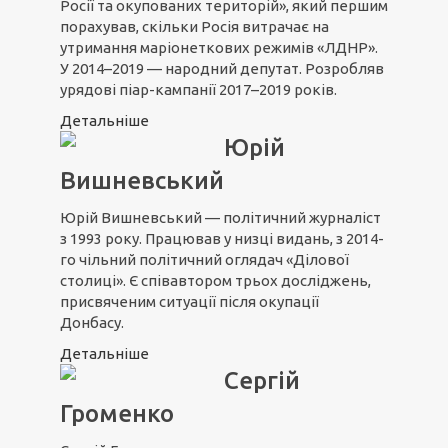
Росії та окупованих територій», який першим
порахував, скільки Росія витрачає на
утримання маріонеткових режимів «ЛДНР».
У 2014–2019 — народний депутат. Розробляв
урядові піар-кампанії 2017–2019 років.
Детальніше
Юрій
Вишневський
Юрій Вишневський — політичний журналіст
з 1993 року. Працював у низці видань, з 2014-
го чільний політичний оглядач «Ділової
столиці». Є співавтором трьох досліджень,
присвяченим ситуації після окупації
Донбасу.
Детальніше
Сергій
Громенко