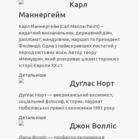
Карл
Маннергейм
Карл Маннергейм (Carl Mannerheim) –
видатний воєначальник, державний діяч,
дипломат, мандрівник, маршал та президент
Фінляндії. Одна з найяскравіших постатей у
період світових воєн. Автор твору
«Мемуари», який розкриває цікаві сторінки з
історії Європи XX ст.
Детальніше
Дуґлас Норт
Дуґлас Норт — американський економіст,
соціальний філософ, історик, лауреат
Нобелівської премії з економіки 1993 року.
Детальніше
Джон Волліс
Джон Волліс — професор економіки в