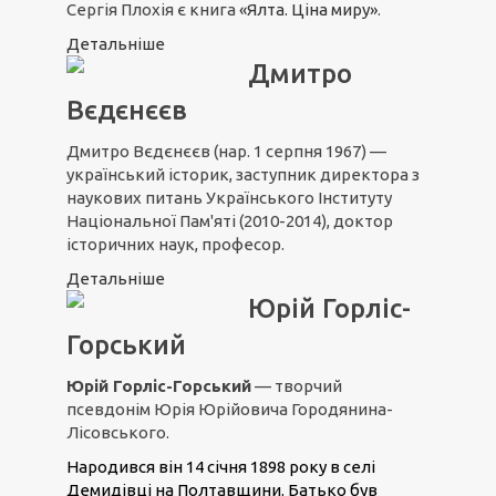
Сергія Плохія є книга
«Ялта. Ціна миру»
.
Детальніше
Дмитро
Вєдєнєєв
Дмитро Вєдєнєєв (
нар. 1 серпня 1967)
—
український історик, заступник директора з
наукових питань Українського Інституту
Національної Пам'яті (2010-2014), доктор
історичних наук, професор.
Детальніше
Юрій Горліс-
Горський
Юрій Горліс-Горський
— творчий
псевдонім Юрія Юрійовича Городянина-
Лісовського.
Народився він 14 січня 1898 року в селі
Демидівці на Полтавщини. Батько був