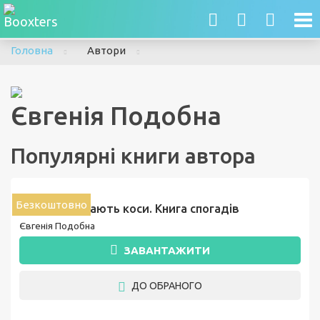
To
nav
Головна
Автори
Євгенія Подобна
Популярні книги автора
Безкоштовно
Дівчата зрізають коси. Книга спогадів
Євгенія Подобна
ЗАВАНТАЖИТИ
ДО ОБРАНОГО