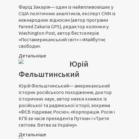
Фарід Закарія— один із найвпливовіших у
США політичних аналітиків, експерт CNN із
міжнародних відносин (автор програми
Fareed Zakaria GPS), редактор колонки у
Washington Post, автор бестселерів
«Постамериканський світ» і «Майбутнє
свободи».
Детальніше
Юрій
Фельштинський
Юрій Фельштинський— американський
історик російського походження, доктор
історичних наук, автор низки книжок із
російської та радянської історії, зокрема
«ФСБ підриває Росію», «Корпорація. Росія і
КГБ за часів президента Путіна» і «Третя
світова. Битва за Україну».
Детальніше