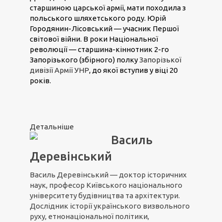
старшиною царської армії, мати походила з
польського шляхетського роду. Юрій
Городянин-Лісовський — учасник Першої
світової війни. В роки Національної
революції — старшина-кіннотник 2-го
Запорізького (збірного) полку
Запорізької
дивізії Армії УНР
, до якої вступив у віці 20
років.
Детальніше
Василь
Деревінський
Василь Деревінський — доктор історичних
наук, професор Київського національного
університету будівництва та архітектури.
Дослідник історії українського визвольного
руху, етнонаціональної політики,