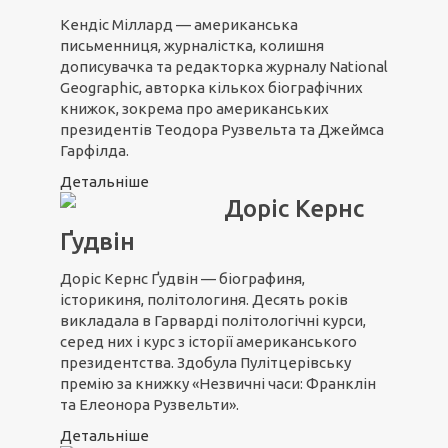
Кендіс Міллард — американська
письменниця, журналістка, колишня
дописувачка та редакторка журналу National
Geographic, авторка кількох біографічних
книжок, зокрема про американських
президентів Теодора Рузвельта та Джеймса
Гарфілда.
Детальніше
Доріс Кернс
Ґудвін
Доріс Кернс Ґудвін — біографиня,
історикиня, політологиня. Десять років
викладала в Гарварді політологічні курси,
серед них і курс з історії американського
президентства. Здобула Пулітцерівську
премію за книжку «Незвичні часи: Франклін
та Елеонора Рузвельти».
Детальніше