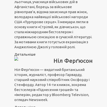
льотчиця, учасниця військових дій в
Афганістані, борець за військове
рівноправ’я, відома захисниця прав жінок,
володарка найвищої військової нагороди
США «Пурпурове серце». Її мемуари лягли в
основу книги «Стріляй, як дівчисько», що
стала міжнародним бестселером і
справжньою сенсацією в сучасній літературі.
За мотивами книги готується екранізація з
Анджеліною Джолі у головній ролі.
Детальніше
Ніл Ферґюсон
Ніл Ферґюсон — видатний британський
історик, журналіст, професор Гарварду,
старший науковий співробітник Оксфорду і
Стенфорду. Автор 14-ти книжок, зокрема
бестселерів «Піднесення грошей» та
«Імперія», редактор у Bloomberg Television,
оглядач Newsweek.