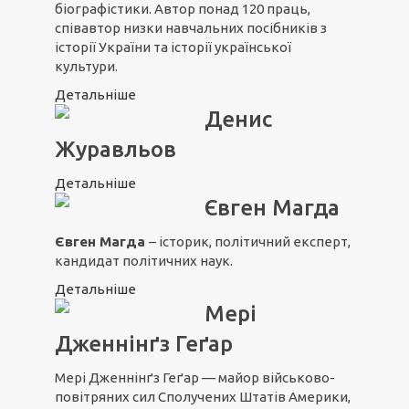
біографістики. Автор понад 120 праць,
співавтор низки навчальних посібників з
історії України та історії української
культури.
Детальніше
Денис
Журавльов
Детальніше
Євген Магда
Євген Магда
– історик, політичний експерт,
кандидат політичних наук.
Детальніше
Мері
Дженнінґз Геґар
Мері Дженнінґз Геґар — майор військово-
повітряних сил Сполучених Штатів Америки,