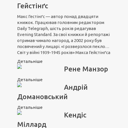
Гейстінґс
Макс Гестінґс — автор понад двадцяти
книжок. Працював головним редактором
Daily Telegraph, шість років редагував
Evening Standard. За свої книжки й репортажі
отримав чимало нагород, а 2002 року був
посвячений у лицарі. «І розверзлося пекло…
Світ у війні 1939-1945 років» Макса Гейстінґса
Детальніше
Рене Манзор
Детальніше
Андрій
Домановський
Детальніше
Кендіс
Міллард