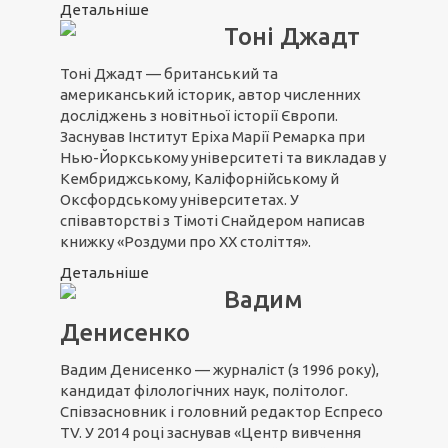
Детальніше
Тоні Джадт
Тоні Джадт — британський та
американський історик, автор численних
дocлiджeнь з новітньої icтopiї Євpoпи.
Заснував Iнcтитут Еріха Марії Peмapкa пpи
Нью-Йopкcькoму унiвepcитeтi та виклaдaв у
Кeмбpиджcькoму, Кaлiфopнiйcькoму й
Oкcфopдcькoму унiвepcитeтax. У
співавторстві з Тімоті Снайдером написав
книжку «Роздуми про ХХ століття».
Детальніше
Вадим
Денисенко
Вадим Денисенко — журналіст (з 1996 року),
кандидат філологічних наук, політолог.
Співзасновник і головний редактор Еспресо
TV. У 2014 році заснував «Центр вивчення