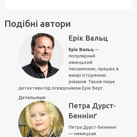
Подібні автори
Ерік Вальц
Ерік Вальц
—
популярний
німецький
письменник, працює в
жанрі історичних
романів. Також пише
детективи під псевдонімом Ерік Берг.
Детальніше
Петра Дурст-
Беннінґ
Петра Дурст-Беннинг
— немецкая