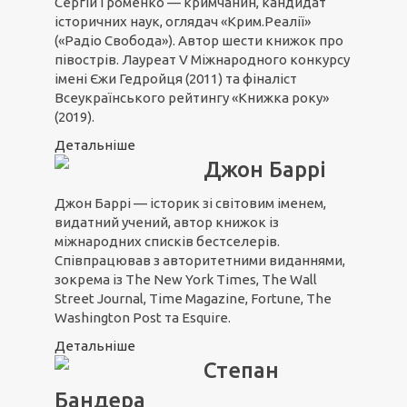
Сергій Громенко — кримчанин, кандидат
історичних наук, оглядач «Крим.Реалії»
(«Радіо Свобода»). Автор шести книжок про
півострів. Лауреат V Міжнародного конкурсу
імені Єжи Гедройця (2011) та фіналіст
Всеукраїнського рейтингу «Книжка року»
(2019).
Детальніше
Джон Баррі
Джон Баррі — історик зі світовим іменем,
видатний учений, автор книжок із
міжнародних списків бестселерів.
Співпрацював з авторитетними виданнями,
зокрема із The New York Times, The Wall
Street Journal, Time Magazine, Fortune, The
Washington Post та Esquire.
Детальніше
Степан
Бандера