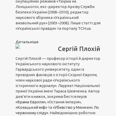
окупаційних режимів «Тюрма на
Лонцького», екс-директор Архіву Служби
безпеки України (2008–2010), редактор
наукового збірника «Український
визвольний рух» (2003–2008). Пише статті для
«Української правди» та порталу ТСН.ua.
Детальніше
Сергій Плохій
Сергій Плохій — професор історії й директор
Українського наукового інституту
Гарвардського університету, один із
провідних фахівців з історії Східної Європи,
член наукової ради «Українського
історичного журналу». Лауреат Національної
премії України імені Тараса Шевченка. Автор
дев’яти книжок, зокрема бестселерів
«Брама Європи»
, «Остання імперія»,
«Козацький міф»
та
«Убивство у Мюнхені. По
червоному сліду»
. Найвідомішою роботою