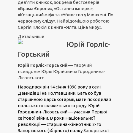
дев’яти книжок, зокрема бестселерів
«Брама Європи»
, «Остання імперія»,
«Козацький міф»
та
«Убивство у Мюнхені. По
червоному сліду»
. Найвідомішою роботою
Сергія Плохія є книга
«Ялта. Ціна миру»
.
Детальніше
Юрій Горліс-
Горський
Юрій Горліс-Горський
— творчий
псевдонім Юрія Юрійовича Городянина-
Лісовського.
Народився він 14 січня 1898 року в селі
Демидівці на Полтавщини. Батько був
старшиною царської армії, мати походила з
польського шляхетського роду. Юрій
Городянин-Лісовський — учасник Першої
світової війни. В роки Національної
революції — старшина-кіннотник 2-го
Запорізького (збірного) полку
Запорізької