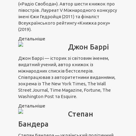
(«Радіо Свобода»). Автор шести книжок про
півострів. Лауреат V Міжнародного конкурсу
імені Єжи Гедройця (2011) та фіналіст
Всеукраїнського рейтингу «Книжка року»
(2019).
Детальніше
Джон Баррі
Джон Баррі — історик зі світовим іменем,
видатний учений, автор книжок із
міжнародних списків бестселерів.
Співпрацював з авторитетними виданнями,
зокрема із The New York Times, The Wall
Street Journal, Time Magazine, Fortune, The
Washington Post та Esquire.
Детальніше
Степан
Бандера
Степан Бандера — український політичний