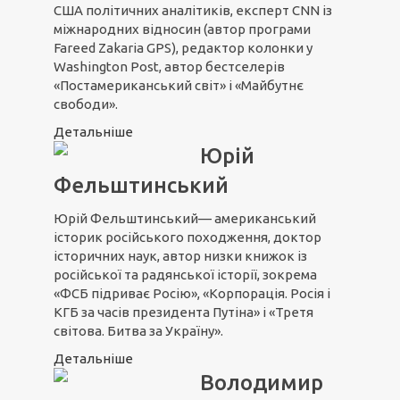
США політичних аналітиків, експерт CNN із
міжнародних відносин (автор програми
Fareed Zakaria GPS), редактор колонки у
Washington Post, автор бестселерів
«Постамериканський світ» і «Майбутнє
свободи».
Детальніше
Юрій
Фельштинський
Юрій Фельштинський— американський
історик російського походження, доктор
історичних наук, автор низки книжок із
російської та радянської історії, зокрема
«ФСБ підриває Росію», «Корпорація. Росія і
КГБ за часів президента Путіна» і «Третя
світова. Битва за Україну».
Детальніше
Володимир