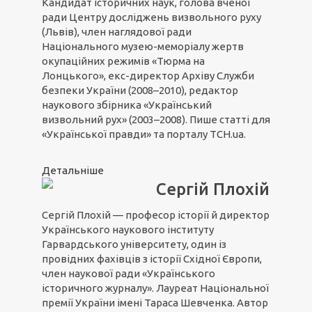
Кандидат історичних наук, голова вченої
ради Центру досліджень визвольного руху
(Львів), член наглядової ради
Національного музею-меморіалу жертв
окупаційних режимів «Тюрма на
Лонцького», екс-директор Архіву Служби
безпеки України (2008–2010), редактор
наукового збірника «Український
визвольний рух» (2003–2008). Пише статті для
«Української правди» та порталу ТСН.ua.
Детальніше
Сергій Плохій
Сергій Плохій — професор історії й директор
Українського наукового інституту
Гарвардського університету, один із
провідних фахівців з історії Східної Європи,
член наукової ради «Українського
історичного журналу». Лауреат Національної
премії України імені Тараса Шевченка. Автор