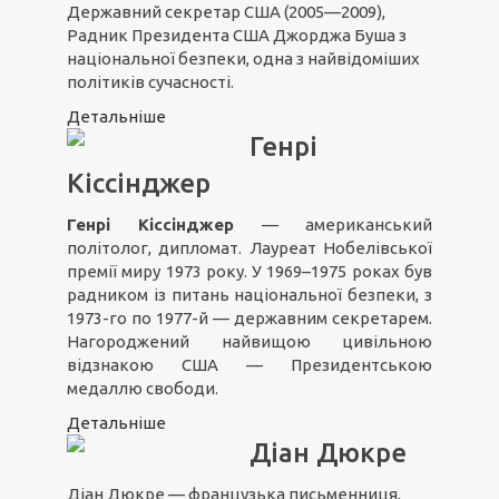
Державний секретар США (2005—2009),
Радник Президента США Джорджа Буша з
національної безпеки, одна з найвідоміших
політиків сучасності.
Детальніше
Генрі
Кіссінджер
Генрі Кіссінджер
— американський
політолог, дипломат. Лауреат Нобелівської
премії миру 1973 року. У 1969–1975 роках був
радником із питань національної безпеки, з
1973-го по 1977-й — державним секретарем.
Нагороджений найвищою цивільною
відзнакою США — Президентською
медаллю свободи.
Детальніше
Діан Дюкре
Діан Дюкре — французька письменниця,