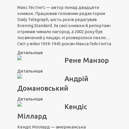
Макс Гестінґс — автор понад двадцяти
книжок. Працював головним редактором
Daily Telegraph, шість років редагував
Evening Standard. За свої книжки й репортажі
отримав чимало нагород, а 2002 року був
посвячений у лицарі. «І розверзлося пекло…
Світ у війні 1939-1945 років» Макса Гейстінґса
Детальніше
Рене Манзор
Детальніше
Андрій
Домановський
Детальніше
Кендіс
Міллард
Кендіс Міллард — американська