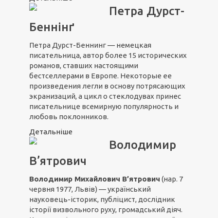
Петра Дурст-
Беннінґ
Петра Дурст-Беннинг — немецкая
писательница, автор более 15 исторических
романов, ставших настоящими
бестселлерами в Европе. Некоторые ее
произведения легли в основу потрясающих
экранизаций, а цикл о стеклодувах принес
писательнице всемирную популярность и
любовь поклонников.
Детальніше
Володимир
В’ятрович
Володимир Михайлович В’ятрович
(нар. 7
червня 1977, Львів) — український
науковець-історик, публіцист, дослідник
історії визвольного руху, громадський діяч.