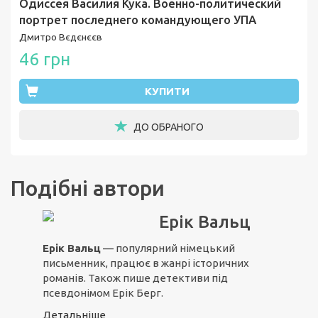
Одиссея Василия Кука. Военно-политический
портрет последнего командующего УПА
Дмитро Вєдєнєєв
46 грн
КУПИТИ
ДО ОБРАНОГО
Подібні автори
Ерік Вальц
Ерік Вальц
— популярний німецький
письменник, працює в жанрі історичних
романів. Також пише детективи під
псевдонімом Ерік Берг.
Детальніше