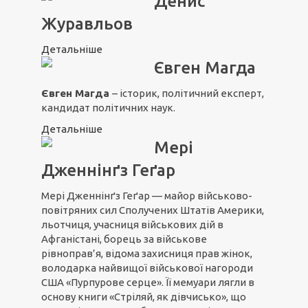
Денис
Журавльов
Детальніше
Євген Магда
Євген Магда
– історик, політичний експерт,
кандидат політичних наук.
Детальніше
Мері
Дженнінґз Геґар
Мері Дженнінґз Геґар — майор військово-
повітряних сил Сполучених Штатів Америки,
льотчиця, учасниця військових дій в
Афганістані, борець за військове
рівноправ’я, відома захисниця прав жінок,
володарка найвищої військової нагороди
США «Пурпурове серце». Її мемуари лягли в
основу книги «Стріляй, як дівчисько», що