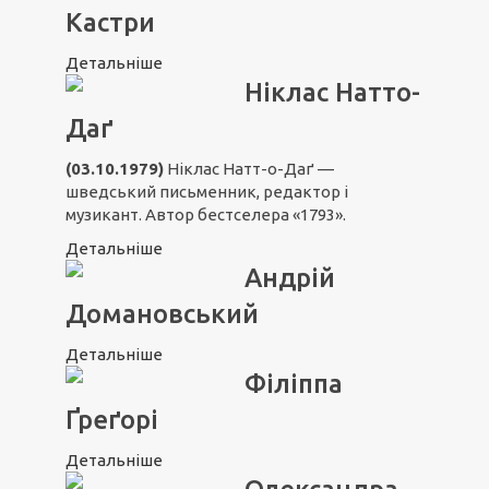
Кастри
Детальніше
Ніклас Натто-
Даґ
(03.10.1979)
Ніклас Натт-о-Даґ —
шведський письменник, редактор і
музикант. Автор бестселера «1793».
Детальніше
Андрій
Домановський
Детальніше
Філіппа
Ґреґорі
Детальніше