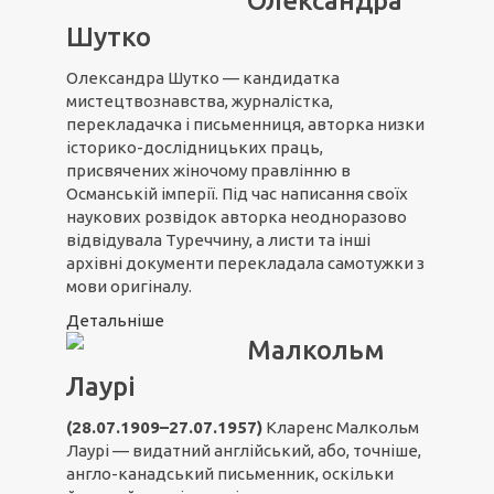
Олександра
Шутко
Олександра Шутко — кандидатка
мистецтвознавства, журналістка,
перекладачка і письменниця, авторка низки
історико-дослідницьких праць,
присвячених жіночому правлінню в
Османській імперії. Під час написання своїх
наукових розвідок авторка неодноразово
відвідувала Туреччину, а листи та інші
архівні документи перекладала самотужки з
мови оригіналу.
Детальніше
Малкольм
Лаурі
(28.07.1909–27.07.1957)
Кларенс Малкольм
Лаурі — видатний англійський, або, точніше,
англо-канадський письменник, оскільки