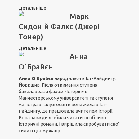
Детальніше
Марк
Сидоній Фалкс (Джері
Тонер)
Детальніше
Анна
О`Брайєн
Анна О`Брайєн
народилася в Іст-Райдингу,
Йоркшир. Після отримання ступеня
бакалавра за фахом «Історія» в
Манчестерському університеті та ступеня
магістра в галузі освіти вона жила в Іст-
Райдингу, де працювала вчителем історії.
Вона завжди любила читати, особливо
історичні романи, і вирішила спробувати свої
сили в цьому жанрі.