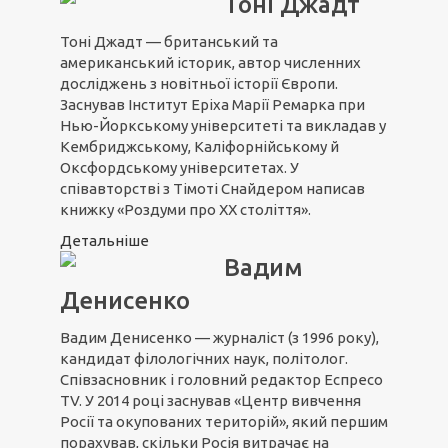
Тоні Джадт
Тоні Джадт — британський та
американський історик, автор численних
дocлiджeнь з новітньої icтopiї Євpoпи.
Заснував Iнcтитут Еріха Марії Peмapкa пpи
Нью-Йopкcькoму унiвepcитeтi та виклaдaв у
Кeмбpиджcькoму, Кaлiфopнiйcькoму й
Oкcфopдcькoму унiвepcитeтax. У
співавторстві з Тімоті Снайдером написав
книжку «Роздуми про ХХ століття».
Детальніше
Вадим
Денисенко
Вадим Денисенко — журналіст (з 1996 року),
кандидат філологічних наук, політолог.
Співзасновник і головний редактор Еспресо
TV. У 2014 році заснував «Центр вивчення
Росії та окупованих територій», який першим
порахував, скільки Росія витрачає на