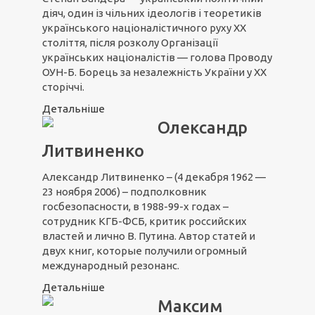
діяч, один із чільних ідеологів і теоретиків
українського націоналістичного руху XX
століття, після розколу Організації
українських націоналістів — голова Проводу
ОУН-Б. Борець за незалежність України у ХХ
сторіччі.
Детальніше
Олександр
Литвиненко
Александр Литвиненко – (4 декабря 1962 —
23 ноября 2006) – подполковник
госбезопасности, в 1988-99-х годах –
сотрудник КГБ-ФСБ, критик российских
властей и лично В. Путина. Автор статей и
двух книг, которые получили огромный
международный резонанс.
Детальніше
Максим