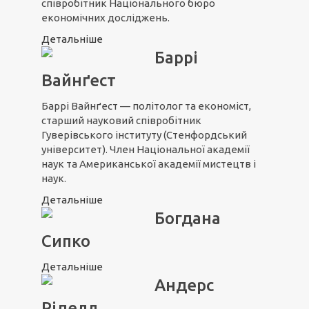
співробітник Національного бюро
економічних досліджень.
Детальніше
Баррі
Вайнґест
Баррі Вайнґест — політолог та економіст,
старший науковий співробітник
Гуверівського інституту (Стенфордський
університет). Член Національної академії
наук та Американської академії мистецтв і
наук.
Детальніше
Богдана
Сипко
Детальніше
Андерс
Ріделл