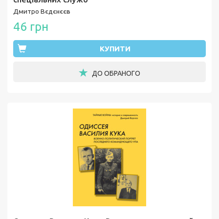
Дмитро Вєдєнєєв
46 грн
КУПИТИ
ДО ОБРАНОГО