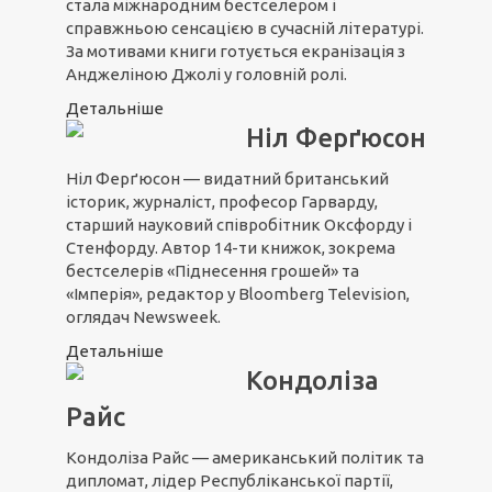
стала міжнародним бестселером і
справжньою сенсацією в сучасній літературі.
За мотивами книги готується екранізація з
Анджеліною Джолі у головній ролі.
Детальніше
Ніл Ферґюсон
Ніл Ферґюсон — видатний британський
історик, журналіст, професор Гарварду,
старший науковий співробітник Оксфорду і
Стенфорду. Автор 14-ти книжок, зокрема
бестселерів «Піднесення грошей» та
«Імперія», редактор у Bloomberg Television,
оглядач Newsweek.
Детальніше
Кондоліза
Райс
Кондоліза Райс — американський політик та
дипломат, лідер Республіканської партії,