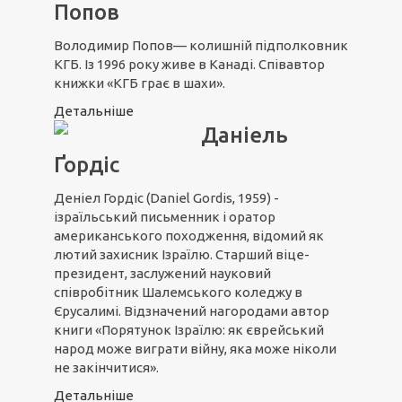
Попов
Володимир Попов— колишній підполковник
КГБ. Із 1996 року живе в Канаді. Співавтор
книжки «КГБ грає в шахи».
Детальніше
Даніель
Ґордіс
Деніел Гордіс (Daniel Gordis, 1959) -
ізраїльський письменник і оратор
американського походження, відомий як
лютий захисник Ізраїлю. Старший віце-
президент, заслужений науковий
співробітник Шалемського коледжу в
Єрусалимі. Відзначений нагородами автор
книги «Порятунок Ізраїлю: як єврейський
народ може виграти війну, яка може ніколи
не закінчитися».
Детальніше