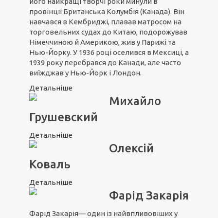
його найкращі творчі роки минули в
провінції Британська Колумбія (Канада). Він
навчався в Кембриджі, плавав матросом на
торговельних судах до Китаю, подорожував
Німеччиною й Америкою, жив у Парижі та
Нью-Йорку. У 1936 році оселився в Мексиці, а
1939 року перебрався до Канади, але часто
виїжджав у Нью-Йорк і Лондон.
Детальніше
Михайло
Грушевский
Детальніше
Олексій
Коваль
Детальніше
Фарід Закарія
Фарід Закарія— один із найвпливовіших у