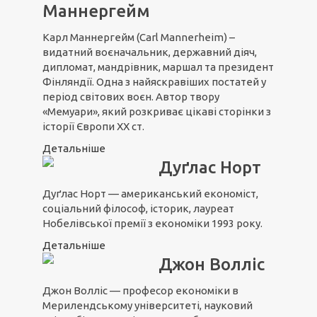
Маннергейм
Карл Маннергейм (Carl Mannerheim) –
видатний воєначальник, державний діяч,
дипломат, мандрівник, маршал та президент
Фінляндії. Одна з найяскравіших постатей у
період світових воєн. Автор твору
«Мемуари», який розкриває цікаві сторінки з
історії Європи XX ст.
Детальніше
Дуґлас Норт
Дуґлас Норт — американський економіст,
соціальний філософ, історик, лауреат
Нобелівської премії з економіки 1993 року.
Детальніше
Джон Волліс
Джон Волліс — професор економіки в
Мерилендському університеті, науковий