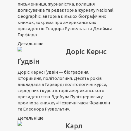
письменниця, журналістка, колишня
дописувачка та редакторка журналу National
Geographic, авторка кількох біографічних
книжок, зокрема про американських
президентів Теодора Рузвельта та Джеймса
Гарфілда.
Детальніше
Доріс Кернс
Ґудвін
Доріс Кернс Ґудвін — біографиня,
історикиня, політологиня. Десять років
викладала в Гарварді політологічні курси,
серед них і курс з історії американського
президентства. Здобула Пулітцерівську
премію за книжку «Незвичні часи: Франклін
та Елеонора Рузвельти».
Детальніше
Карл