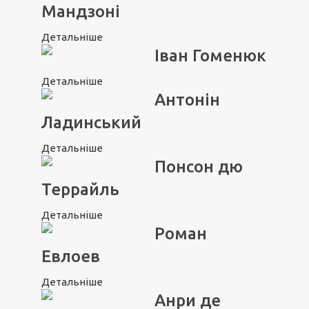
Мандзоні
Детальніше
Іван Гоменюк
Детальніше
Антонін
Ладинський
Детальніше
Понсон дю
Террайль
Детальніше
Роман
Евлоев
Детальніше
Анри де