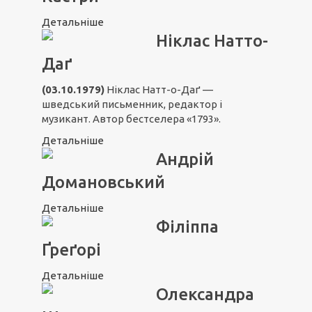
Детальніше
Ніклас Натто-
Даґ
(03.10.1979)
Ніклас Натт-о-Даґ —
шведський письменник, редактор і
музикант. Автор бестселера «1793».
Детальніше
Андрій
Домановський
Детальніше
Філіппа
Ґреґорі
Детальніше
Олександра