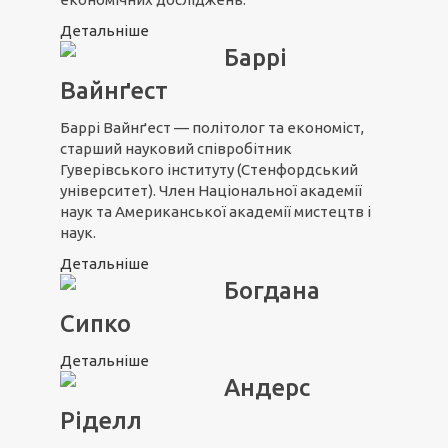
Детальніше
Баррі
Вайнґест
Баррі Вайнґест — політолог та економіст,
старший науковий співробітник
Гуверівського інституту (Стенфордський
університет). Член Національної академії
наук та Американської академії мистецтв і
наук.
Детальніше
Богдана
Сипко
Детальніше
Андерс
Ріделл