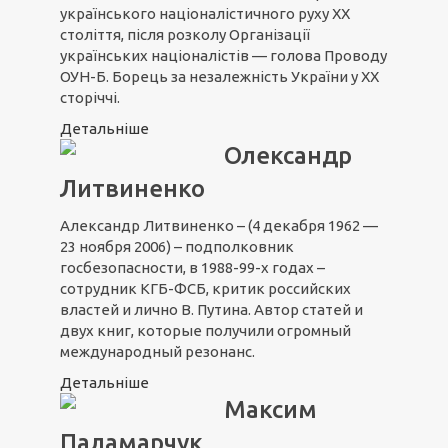
українського націоналістичного руху XX
століття, після розколу Організації
українських націоналістів — голова Проводу
ОУН-Б. Борець за незалежність України у ХХ
сторіччі.
Детальніше
Олександр
Литвиненко
Александр Литвиненко – (4 декабря 1962 —
23 ноября 2006) – подполковник
госбезопасности, в 1988-99-х годах –
сотрудник КГБ-ФСБ, критик российских
властей и лично В. Путина. Автор статей и
двух книг, которые получили огромный
международный резонанс.
Детальніше
Максим
Паламарчук