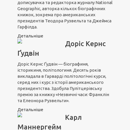
дописувачка та редакторка журналу National
Geographic, авторка кількох біографічних
книжок, зокрема про американських
президентів Теодора Рузвельта та Джеймса
Гарфілда.
Детальніше
Доріс Кернс
Ґудвін
Доріс Кернс Ґудвін — біографиня,
історикиня, політологиня. Десять років
викладала в Гарварді політологічні курси,
серед них і курс з історії американського
президентства. Здобула Пулітцерівську
премію за книжку «Незвичні часи: Франклін
та Елеонора Рузвельти».
Детальніше
Карл
Маннергейм