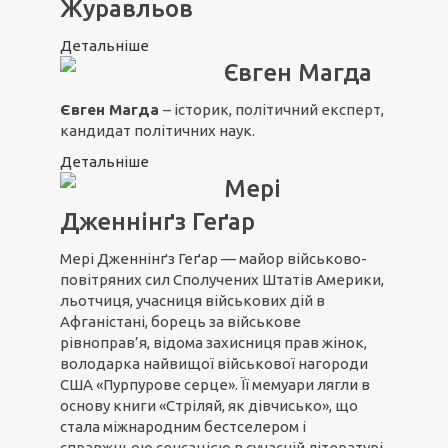
Журавльов
Детальніше
Євген Магда
Євген Магда
– історик, політичний експерт,
кандидат політичних наук.
Детальніше
Мері
Дженнінґз Геґар
Мері Дженнінґз Геґар — майор військово-
повітряних сил Сполучених Штатів Америки,
льотчиця, учасниця військових дій в
Афганістані, борець за військове
рівноправ’я, відома захисниця прав жінок,
володарка найвищої військової нагороди
США «Пурпурове серце». Її мемуари лягли в
основу книги «Стріляй, як дівчисько», що
стала міжнародним бестселером і
справжньою сенсацією в сучасній літературі.