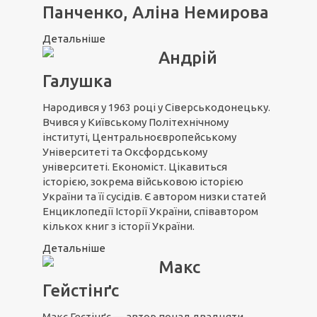
Панченко, Аліна Немирова
Детальніше
Андрій
Галушка
Народився у 1963 році у Сіверськодонецьку.
Вчився у Київському Політехнічному
інституті, Центральноєвропейському
Університеті та Оксфордському
університеті. Економіст. Цікавиться
історією, зокрема військовою історією
України та її сусідів. Є автором низки статей
Енциклопедії Історії України, співавтором
кількох книг з історії України.
Детальніше
Макс
Гейстінґс
Макс Гестінґс — автор понад двадцяти