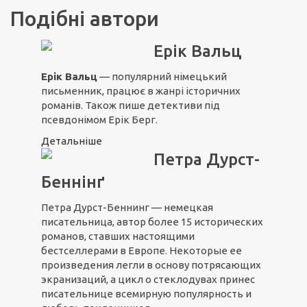
Подібні автори
Ерік Вальц
Ерік Вальц
— популярний німецький
письменник, працює в жанрі історичних
романів. Також пише детективи під
псевдонімом Ерік Берг.
Детальніше
Петра Дурст-
Беннінґ
Петра Дурст-Беннинг — немецкая
писательница, автор более 15 исторических
романов, ставших настоящими
бестселлерами в Европе. Некоторые ее
произведения легли в основу потрясающих
экранизаций, а цикл о стеклодувах принес
писательнице всемирную популярность и