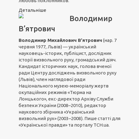
любовь поклонников.
Детальніше
Володимир
В’ятрович
Володимир Михайлович В’ятрович
(нар. 7
червня 1977, Львів) — український
науковець-історик, публіцист, дослідник
історії визвольного руху, громадський діяч.
Кандидат історичних наук, голова вченої
ради Центру досліджень визвольного руху
(Львів), член наглядової ради
Національного музею-меморіалу жертв
окупаційних режимів «Тюрма на
Лонцького», екс-директор Архіву Служби
безпеки України (2008–2010), редактор
наукового збірника «Український
визвольний рух» (2003–2008). Пише статті для
«Української правди» та порталу ТСН.ua.