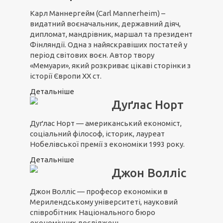
Карл Маннергейм (Carl Mannerheim) –
видатний воєначальник, державний діяч,
дипломат, мандрівник, маршал та президент
Фінляндії. Одна з найяскравіших постатей у
період світових воєн. Автор твору
«Мемуари», який розкриває цікаві сторінки з
історії Європи XX ст.
Детальніше
Дуґлас Норт
Дуґлас Норт — американський економіст,
соціальний філософ, історик, лауреат
Нобелівської премії з економіки 1993 року.
Детальніше
Джон Волліс
Джон Волліс — професор економіки в
Мерилендському університеті, науковий
співробітник Національного бюро
економічних досліджень.