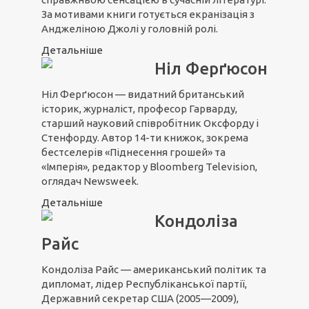
За мотивами книги готується екранізація з
Анджеліною Джолі у головній ролі.
Детальніше
Ніл Ферґюсон
Ніл Ферґюсон — видатний британський
історик, журналіст, професор Гарварду,
старший науковий співробітник Оксфорду і
Стенфорду. Автор 14-ти книжок, зокрема
бестселерів «Піднесення грошей» та
«Імперія», редактор у Bloomberg Television,
оглядач Newsweek.
Детальніше
Кондоліза
Райс
Кондоліза Райс — американський політик та
дипломат, лідер Республіканської партії,
Державний секретар США (2005—2009),