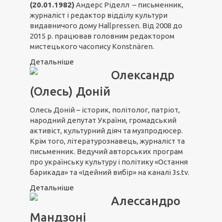
(20.01.1982)
Андерс Ріделл – письменник,
журналіст і редактор відділу культури
видавничого дому Hallpressen. Від 2008 до
2015 р. працював головним редактором
мистецького часопису Konstnären.
Детальніше
Олександр
(Олесь) Доній
Олесь Доній – історик, політолог, патріот,
народний депутат України, громадський
активіст, культурний діяч та музпродюсер.
Крім того, літературознавець, журналіст та
письменник. Ведучий авторських програм
про українську культуру і політику «Остання
барикада» та «Ідейний вибір» на каналі 3s.tv.
Детальніше
Алессандро
Мандзоні