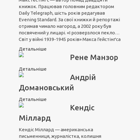
книжок. Працював головним редактором
Daily Telegraph, шість років редагував
Evening Standard. За свої книжки й репортажі
отримав чимало нагород, а 2002 року був
посвячений у лицарі. «І розверзлося пекло…
Світ у війні 1939-1945 років» Макса Гейстінґса
Детальніше
Рене Манзор
Детальніше
Андрій
Домановський
Детальніше
Кендіс
Міллард
Кендіс Міллард — американська
письменниця, журналістка, колишня