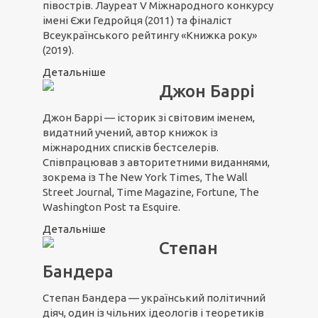
півострів. Лауреат V Міжнародного конкурсу
імені Єжи Гедройця (2011) та фіналіст
Всеукраїнського рейтингу «Книжка року»
(2019).
Детальніше
Джон Баррі
Джон Баррі — історик зі світовим іменем,
видатний учений, автор книжок із
міжнародних списків бестселерів.
Співпрацював з авторитетними виданнями,
зокрема із The New York Times, The Wall
Street Journal, Time Magazine, Fortune, The
Washington Post та Esquire.
Детальніше
Степан
Бандера
Степан Бандера — український політичний
діяч, один із чільних ідеологів і теоретиків