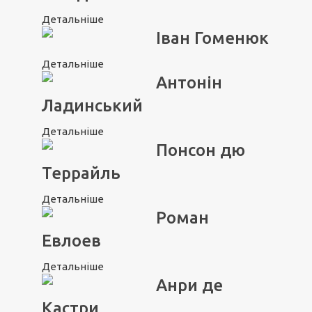
Детальніше
Іван Гоменюк
Детальніше
Антонін
Ладинський
Детальніше
Понсон дю
Террайль
Детальніше
Роман
Евлоев
Детальніше
Анри де
Кастри