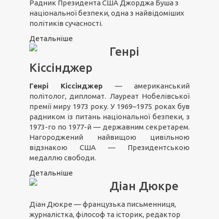
Радник Президента США Джорджа Буша з
національної безпеки, одна з найвідоміших
політиків сучасності.
Детальніше
Генрі
Кіссінджер
Генрі Кіссінджер
— американський
політолог, дипломат. Лауреат Нобелівської
премії миру 1973 року. У 1969–1975 роках був
радником із питань національної безпеки, з
1973-го по 1977-й — державним секретарем.
Нагороджений найвищою цивільною
відзнакою США — Президентською
медаллю свободи.
Детальніше
Діан Дюкре
Діан Дюкре — французька письменниця,
журналістка, філософ та історик, редактор