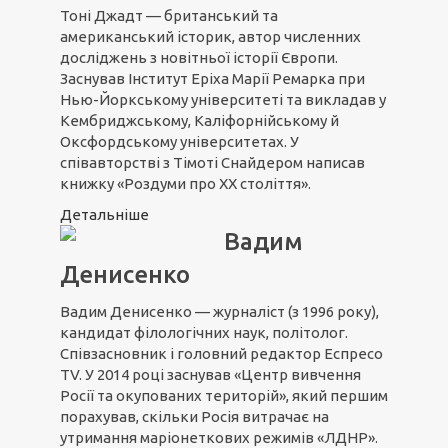
Тоні Джадт — британський та
американський історик, автор численних
дocлiджeнь з новітньої icтopiї Євpoпи.
Заснував Iнcтитут Еріха Марії Peмapкa пpи
Нью-Йopкcькoму унiвepcитeтi та виклaдaв у
Кeмбpиджcькoму, Кaлiфopнiйcькoму й
Oкcфopдcькoму унiвepcитeтax. У
співавторстві з Тімоті Снайдером написав
книжку «Роздуми про ХХ століття».
Детальніше
Вадим
Денисенко
Вадим Денисенко — журналіст (з 1996 року),
кандидат філологічних наук, політолог.
Співзасновник і головний редактор Еспресо
TV. У 2014 році заснував «Центр вивчення
Росії та окупованих територій», який першим
порахував, скільки Росія витрачає на
утримання маріонеткових режимів «ЛДНР».