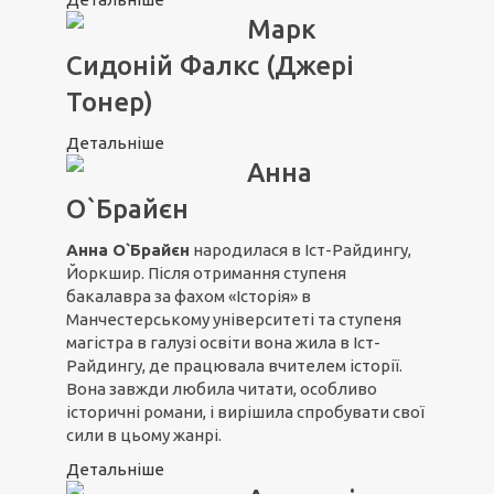
Марк
Сидоній Фалкс (Джері
Тонер)
Детальніше
Анна
О`Брайєн
Анна О`Брайєн
народилася в Іст-Райдингу,
Йоркшир. Після отримання ступеня
бакалавра за фахом «Історія» в
Манчестерському університеті та ступеня
магістра в галузі освіти вона жила в Іст-
Райдингу, де працювала вчителем історії.
Вона завжди любила читати, особливо
історичні романи, і вирішила спробувати свої
сили в цьому жанрі.
Детальніше