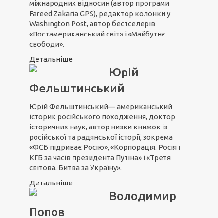
міжнародних відносин (автор програми
Fareed Zakaria GPS), редактор колонки у
Washington Post, автор бестселерів
«Постамериканський світ» і «Майбутнє
свободи».
Детальніше
Юрій
Фельштинський
Юрій Фельштинський— американський
історик російського походження, доктор
історичних наук, автор низки книжок із
російської та радянської історії, зокрема
«ФСБ підриває Росію», «Корпорація. Росія і
КГБ за часів президента Путіна» і «Третя
світова. Битва за Україну».
Детальніше
Володимир
Попов