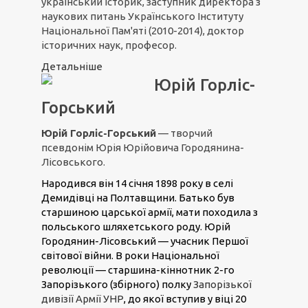
український історик, заступник директора з
наукових питань Українського Інституту
Національної Пам'яті (2010-2014), доктор
історичних наук, професор.
Детальніше
Юрій Горліс-
Горський
Юрій Горліс-Горський
— творчий
псевдонім Юрія Юрійовича Городянина-
Лісовського.
Народився він 14 січня 1898 року в селі
Демидівці на Полтавщини. Батько був
старшиною царської армії, мати походила з
польського шляхетського роду. Юрій
Городянин-Лісовський — учасник Першої
світової війни. В роки Національної
революції — старшина-кіннотник 2-го
Запорізького (збірного) полку
Запорізької
дивізії Армії УНР
, до якої вступив у віці 20