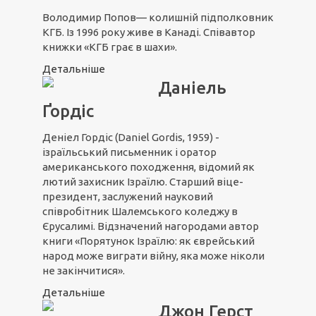
Володимир Попов— колишній підполковник
КГБ. Із 1996 року живе в Канаді. Співавтор
книжки «КГБ грає в шахи».
Детальніше
Даніель
Ґордіс
Деніел Гордіс (Daniel Gordis, 1959) -
ізраїльський письменник і оратор
американського походження, відомий як
лютий захисник Ізраїлю. Старший віце-
президент, заслужений науковий
співробітник Шалемського коледжу в
Єрусалимі. Відзначений нагородами автор
книги «Порятунок Ізраїлю: як єврейський
народ може виграти війну, яка може ніколи
не закінчитися».
Детальніше
Джон Герст