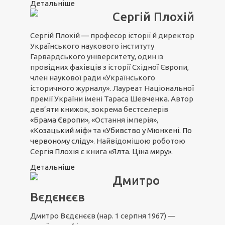
Детальніше
Сергій Плохій
Сергій Плохій — професор історії й директор
Українського наукового інституту
Гарвардського університету, один із
провідних фахівців з історії Східної Європи,
член наукової ради «Українського
історичного журналу». Лауреат Національної
премії України імені Тараса Шевченка. Автор
дев’яти книжок, зокрема бестселерів
«Брама Європи»
, «Остання імперія»,
«Козацький міф»
та
«Убивство у Мюнхені. По
червоному сліду»
. Найвідомішою роботою
Сергія Плохія є книга
«Ялта. Ціна миру»
.
Детальніше
Дмитро
Вєдєнєєв
Дмитро Вєдєнєєв (
нар. 1 серпня 1967)
—