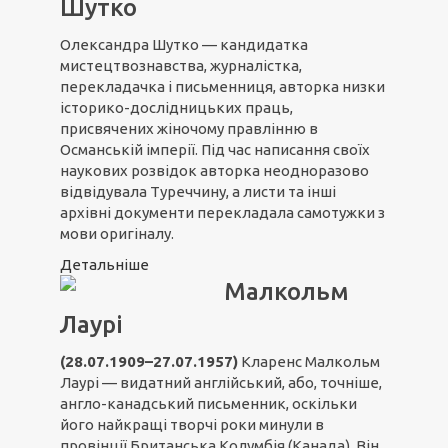
Шутко
Олександра Шутко — кандидатка
мистецтвознавства, журналістка,
перекладачка і письменниця, авторка низки
історико-дослідницьких праць,
присвячених жіночому правлінню в
Османській імперії. Під час написання своїх
наукових розвідок авторка неодноразово
відвідувала Туреччину, а листи та інші
архівні документи перекладала самотужки з
мови оригіналу.
Детальніше
Малкольм
Лаурі
(28.07.1909–27.07.1957)
Кларенс Малкольм
Лаурі — видатний англійський, або, точніше,
англо-канадський письменник, оскільки
його найкращі творчі роки минули в
провінції Британська Колумбія (Канада). Він