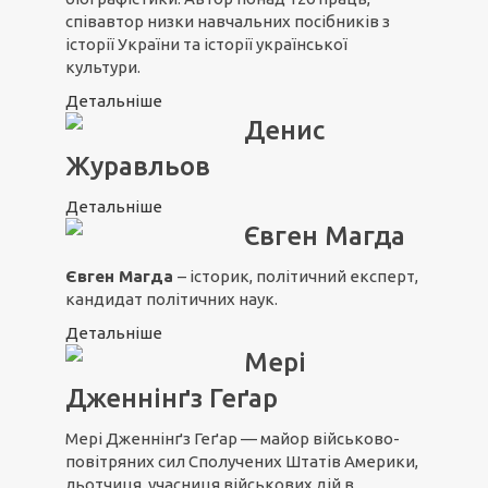
співавтор низки навчальних посібників з
історії України та історії української
культури.
Детальніше
Денис
Журавльов
Детальніше
Євген Магда
Євген Магда
– історик, політичний експерт,
кандидат політичних наук.
Детальніше
Мері
Дженнінґз Геґар
Мері Дженнінґз Геґар — майор військово-
повітряних сил Сполучених Штатів Америки,
льотчиця, учасниця військових дій в