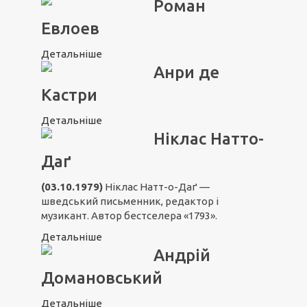
Роман
Евлоев
Детальніше
Анри де
Кастри
Детальніше
Ніклас Натто-
Даґ
(03.10.1979)
Ніклас Натт-о-Даґ —
шведський письменник, редактор і
музикант. Автор бестселера «1793».
Детальніше
Андрій
Домановський
Детальніше