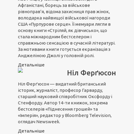
Афганістані, борець за військове
рівноправ’я, відома захисниця прав жінок,
володарка найвищої військової нагороди
США «Пурпурове серце». Її мемуари лягли в
основу книги «Стріляй, як дівчисько», що
стала міжнародним бестселером і
справжньою сенсацією в сучасній літературі.
За мотивами книги готується екранізація з
Анджеліною Джолі у головній ролі.
Детальніше
Ніл Ферґюсон
Ніл Ферґюсон — видатний британський
історик, журналіст, професор Гарварду,
старший науковий співробітник Оксфорду і
Стенфорду. Автор 14-ти книжок, зокрема
бестселерів «Піднесення грошей» та
«Імперія», редактор у Bloomberg Television,
оглядач Newsweek.
Детальніше