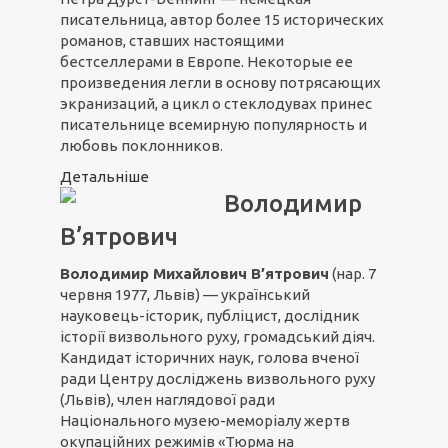
писательница, автор более 15 исторических
романов, ставших настоящими
бестселлерами в Европе. Некоторые ее
произведения легли в основу потрясающих
экранизаций, а цикл о стеклодувах принес
писательнице всемирную популярность и
любовь поклонников.
Детальніше
Володимир
В’ятрович
Володимир Михайлович В’ятрович
(нар. 7
червня 1977, Львів) — український
науковець-історик, публіцист, дослідник
історії визвольного руху, громадський діяч.
Кандидат історичних наук, голова вченої
ради Центру досліджень визвольного руху
(Львів), член наглядової ради
Національного музею-меморіалу жертв
окупаційних режимів «Тюрма на