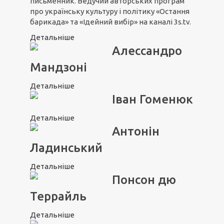
письменник. Ведучий авторських програм
про українську культуру і політику «Остання
барикада» та «Ідейний вибір» на каналі 3s.tv.
Детальніше
Алессандро
Мандзоні
Детальніше
Іван Гоменюк
Детальніше
Антонін
Ладинський
Детальніше
Понсон дю
Террайль
Детальніше