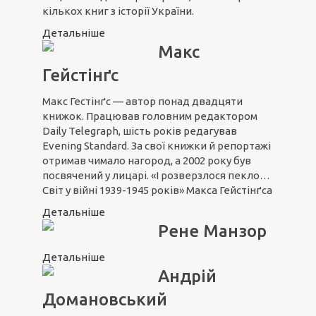
кількох книг з історії України.
Детальніше
Макс
Гейстінґс
Макс Гестінґс — автор понад двадцяти
книжок. Працював головним редактором
Daily Telegraph, шість років редагував
Evening Standard. За свої книжки й репортажі
отримав чимало нагород, а 2002 року був
посвячений у лицарі. «І розверзлося пекло…
Світ у війні 1939-1945 років» Макса Гейстінґса
Детальніше
Рене Манзор
Детальніше
Андрій
Домановський