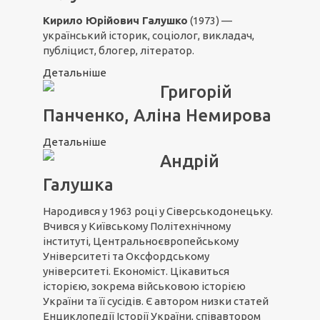
Кирило Юрійович Галушко
(1973) —
український історик, соціолог, викладач,
публіцист, блогер, літератор.
Детальніше
Григорій
Панченко, Аліна Немирова
Детальніше
Андрій
Галушка
Народився у 1963 році у Сіверськодонецьку.
Вчився у Київському Політехнічному
інституті, Центральноєвропейському
Університеті та Оксфордському
університеті. Економіст. Цікавиться
історією, зокрема військовою історією
України та її сусідів. Є автором низки статей
Енциклопедії Історії України, співавтором