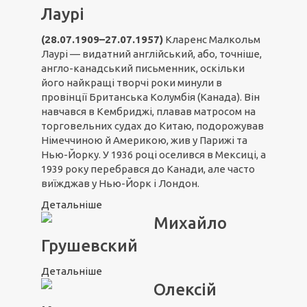
Лаурі
(28.07.1909–27.07.1957)
Кларенс Малкольм
Лаурі — видатний англійський, або, точніше,
англо-канадський письменник, оскільки
його найкращі творчі роки минули в
провінції Британська Колумбія (Канада). Він
навчався в Кембриджі, плавав матросом на
торговельних судах до Китаю, подорожував
Німеччиною й Америкою, жив у Парижі та
Нью-Йорку. У 1936 році оселився в Мексиці, а
1939 року перебрався до Канади, але часто
виїжджав у Нью-Йорк і Лондон.
Детальніше
Михайло
Грушевский
Детальніше
Олексій