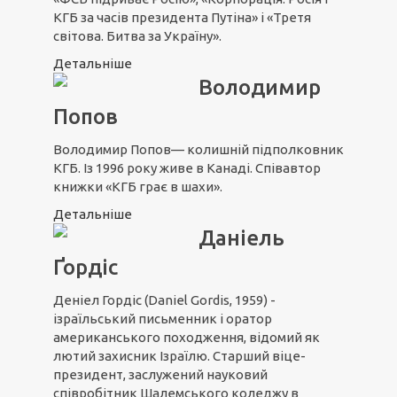
КГБ за часів президента Путіна» і «Третя
світова. Битва за Україну».
Детальніше
Володимир
Попов
Володимир Попов— колишній підполковник
КГБ. Із 1996 року живе в Канаді. Співавтор
книжки «КГБ грає в шахи».
Детальніше
Даніель
Ґордіс
Деніел Гордіс (Daniel Gordis, 1959) -
ізраїльський письменник і оратор
американського походження, відомий як
лютий захисник Ізраїлю. Старший віце-
президент, заслужений науковий
співробітник Шалемського коледжу в