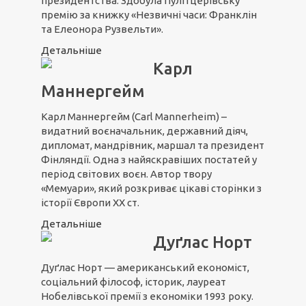
президентства. Здобула Пулітцерівську
премію за книжку «Незвичні часи: Франклін
та Елеонора Рузвельти».
Детальніше
Карл
Маннергейм
Карл Маннергейм (Carl Mannerheim) –
видатний воєначальник, державний діяч,
дипломат, мандрівник, маршал та президент
Фінляндії. Одна з найяскравіших постатей у
період світових воєн. Автор твору
«Мемуари», який розкриває цікаві сторінки з
історії Європи XX ст.
Детальніше
Дуґлас Норт
Дуґлас Норт — американський економіст,
соціальний філософ, історик, лауреат
Нобелівської премії з економіки 1993 року.