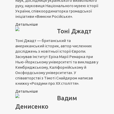
наук, дослідниця українського визвольного
руху, науковиця Національного музею історії
України, співкоординаторка громадської
ініціативи «Вимкни Російське».
Детальніше
Тоні Джадт
Тоні Джадт — британський та
американський історик, автор численних
дocлiджeнь з новітньої icтopiї Євpoпи.
Заснував Iнcтитут Еріха Марії Peмapкa пpи
Нью-Йopкcькoму унiвepcитeтi та виклaдaв у
Кeмбpиджcькoму, Кaлiфopнiйcькoму й
Oкcфopдcькoму унiвepcитeтax. У
співавторстві з Тімоті Снайдером написав
книжку «Роздуми про ХХ століття».
Детальніше
Вадим
Денисенко