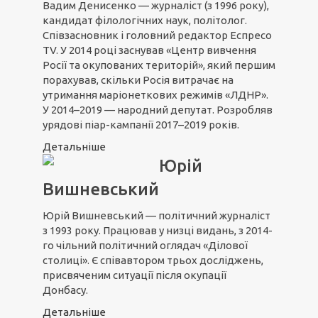
Вадим Денисенко — журналіст (з 1996 року),
кандидат філологічних наук, політолог.
Співзасновник і головний редактор Еспресо
TV. У 2014 році заснував «Центр вивчення
Росії та окупованих територій», який першим
порахував, скільки Росія витрачає на
утримання маріонеткових режимів «ЛДНР».
У 2014–2019 — народний депутат. Розробляв
урядові піар-кампанії 2017–2019 років.
Детальніше
Юрій
Вишневський
Юрій Вишневський — політичний журналіст
з 1993 року. Працював у низці видань, з 2014-
го чільний політичний оглядач «Ділової
столиці». Є співавтором трьох досліджень,
присвяченим ситуації після окупації
Донбасу.
Детальніше