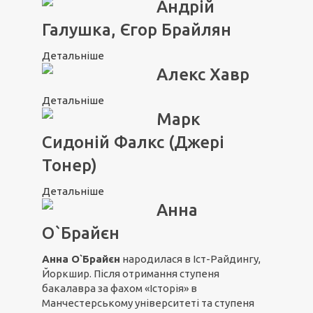
Андрій
Галушка, Єгор Брайлян
Детальніше
Алекс Хавр
Детальніше
Марк
Сидоній Фалкс (Джері
Тонер)
Детальніше
Анна
О`Брайєн
Анна О`Брайєн
народилася в Іст-Райдингу,
Йоркшир. Після отримання ступеня
бакалавра за фахом «Історія» в
Манчестерському університеті та ступеня