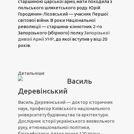
старшиною царської армії, мати походила з
польського шляхетського роду. Юрій
Городянин-Лісовський — учасник Першої
світової війни. В роки Національної
революції — старшина-кіннотник 2-го
Запорізького (збірного) полку
Запорізької
дивізії Армії УНР
, до якої вступив у віці 20
років.
Детальніше
Василь
Деревінський
Василь Деревінський — доктор історичних
наук, професор Київського національного
університету будівництва та архітектури.
Дослідник історії українського визвольного
руху, етнонаціональної політики,
біографістики. Автор понад 120 праць,