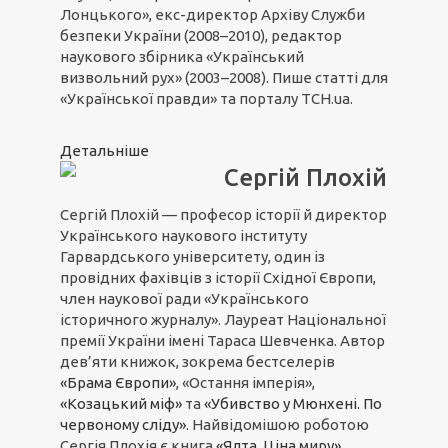
Лонцького», екс-директор Архіву Служби
безпеки України (2008–2010), редактор
наукового збірника «Український
визвольний рух» (2003–2008). Пише статті для
«Української правди» та порталу ТСН.ua.
Детальніше
Сергій Плохій
Сергій Плохій — професор історії й директор
Українського наукового інституту
Гарвардського університету, один із
провідних фахівців з історії Східної Європи,
член наукової ради «Українського
історичного журналу». Лауреат Національної
премії України імені Тараса Шевченка. Автор
дев’яти книжок, зокрема бестселерів
«Брама Європи»
, «Остання імперія»,
«Козацький міф»
та
«Убивство у Мюнхені. По
червоному сліду»
. Найвідомішою роботою
Сергія Плохія є книга
«Ялта. Ціна миру»
.