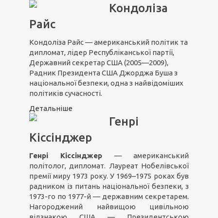
Кондоліза
Райс
Кондоліза Райс — американський політик та
дипломат, лідер Республіканської партії,
Державний секретар США (2005—2009),
Радник Президента США Джорджа Буша з
національної безпеки, одна з найвідоміших
політиків сучасності.
Детальніше
Генрі
Кіссінджер
Генрі Кіссінджер
— американський
політолог, дипломат. Лауреат Нобелівської
премії миру 1973 року. У 1969–1975 роках був
радником із питань національної безпеки, з
1973-го по 1977-й — державним секретарем.
Нагороджений найвищою цивільною
відзнакою США — Президентською