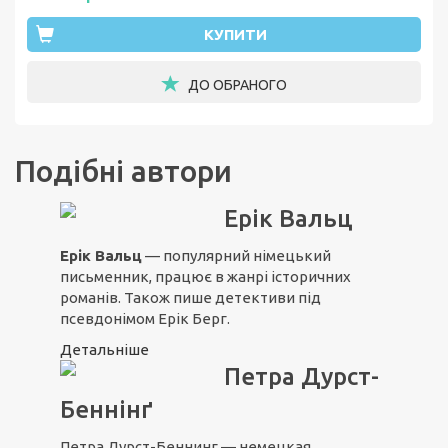
КУПИТИ
ДО ОБРАНОГО
Подібні автори
Ерік Вальц
Ерік Вальц
— популярний німецький
письменник, працює в жанрі історичних
романів. Також пише детективи під
псевдонімом Ерік Берг.
Детальніше
Петра Дурст-
Беннінґ
Петра Дурст-Беннинг — немецкая