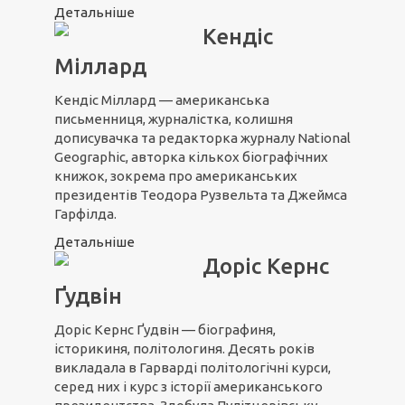
Детальніше
Кендіс
Міллард
Кендіс Міллард — американська
письменниця, журналістка, колишня
дописувачка та редакторка журналу National
Geographic, авторка кількох біографічних
книжок, зокрема про американських
президентів Теодора Рузвельта та Джеймса
Гарфілда.
Детальніше
Доріс Кернс
Ґудвін
Доріс Кернс Ґудвін — біографиня,
історикиня, політологиня. Десять років
викладала в Гарварді політологічні курси,
серед них і курс з історії американського