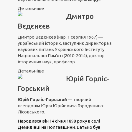
Детальніше
Дмитро
Вєдєнєєв
Дмитро Вєдєнєєв (
нар. 1 серпня 1967)
—
український історик, заступник директора з
наукових питань Українського Інституту
Національної Пам'яті (2010-2014), доктор
історичних наук, професор.
Детальніше
Юрій Горліс-
Горський
Юрій Горліс-Горський
— творчий
псевдонім Юрія Юрійовича Городянина-
Лісовського.
Народився він 14 січня 1898 року в селі
Демидівці на Полтавщини. Батько був