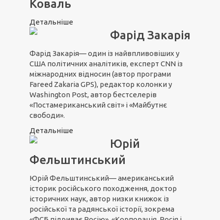
Коваль
Детальніше
Фарід Закарія
Фарід Закарія— один із найвпливовіших у
США політичних аналітиків, експерт CNN із
міжнародних відносин (автор програми
Fareed Zakaria GPS), редактор колонки у
Washington Post, автор бестселерів
«Постамериканський світ» і «Майбутнє
свободи».
Детальніше
Юрій
Фельштинський
Юрій Фельштинський— американський
історик російського походження, доктор
історичних наук, автор низки книжок із
російської та радянської історії, зокрема
«ФСБ підриває Росію», «Корпорація. Росія і