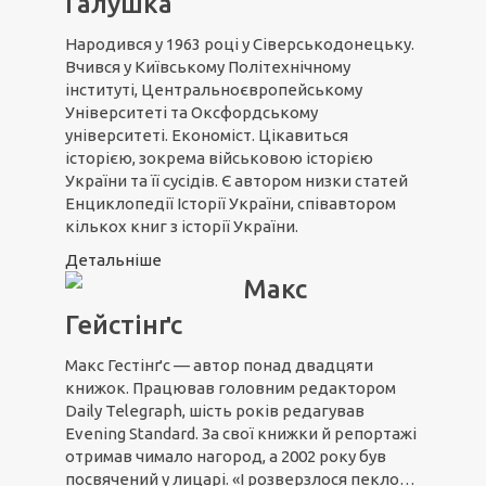
Галушка
Народився у 1963 році у Сіверськодонецьку.
Вчився у Київському Політехнічному
інституті, Центральноєвропейському
Університеті та Оксфордському
університеті. Економіст. Цікавиться
історією, зокрема військовою історією
України та її сусідів. Є автором низки статей
Енциклопедії Історії України, співавтором
кількох книг з історії України.
Детальніше
Макс
Гейстінґс
Макс Гестінґс — автор понад двадцяти
книжок. Працював головним редактором
Daily Telegraph, шість років редагував
Evening Standard. За свої книжки й репортажі
отримав чимало нагород, а 2002 року був
посвячений у лицарі. «І розверзлося пекло…