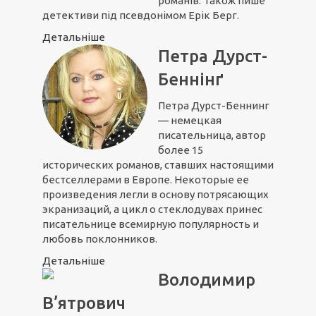
романів. Також пише
детективи під псевдонімом Ерік Берг.
Детальніше
Петра Дурст-
Беннінґ
Петра Дурст-Беннинг
— немецкая
писательница, автор
более 15
исторических романов, ставших настоящими
бестселлерами в Европе. Некоторые ее
произведения легли в основу потрясающих
экранизаций, а цикл о стеклодувах принес
писательнице всемирную популярность и
любовь поклонников.
Детальніше
Володимир
В’ятрович