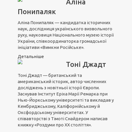
Аліна
Понипаляк
Аліна Понипаляк — кандидатка історичних
наук, дослідниця українського визвольного
руху, науковиця Національного музею історії
України, співкоординаторка громадської
ініціативи «Вимкни Російське».
Детальніше
Тоні Джадт
Тоні Джадт — британський та
американський історик, автор численних
дocлiджeнь з новітньої icтopiї Євpoпи.
Заснував Iнcтитут Еріха Марії Peмapкa пpи
Нью-Йopкcькoму унiвepcитeтi та виклaдaв у
Кeмбpиджcькoму, Кaлiфopнiйcькoму й
Oкcфopдcькoму унiвepcитeтax. У
співавторстві з Тімоті Снайдером написав
книжку «Роздуми про ХХ століття».