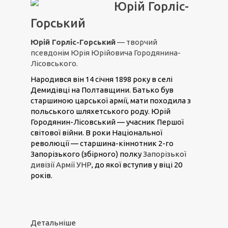
Юрій Горліс-
Горський
Юрій Горліс-Горський
— творчий
псевдонім Юрія Юрійовича Городянина-
Лісовського.
Народився він 14 січня 1898 року в селі
Демидівці на Полтавщини. Батько був
старшиною царської армії, мати походила з
польського шляхетського роду. Юрій
Городянин-Лісовський — учасник Першої
світової війни. В роки Національної
революції — старшина-кіннотник 2-го
Запорізького (збірного) полку
Запорізької
дивізії Армії УНР
, до якої вступив у віці 20
років.
Детальніше