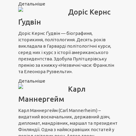
Детальніше
Доріс Кернс
Ґудвін
Доріс Кернс Ґудвін — біографиня,
історикиня, політологиня. Десять років
викладала в Гарварді політологічні курси,
серед них і курс з історії американського
президентства. Здобула Пулітцерівську
премію за книжку «Незвичні часи: Франклін
та Елеонора Рузвельти».
Детальніше
Карл
Маннергейм
Карл Маннергейм (Carl Mannerheim) –
видатний воєначальник, державний діяч,
дипломат, мандрівник, маршал та президент
Фінляндії. Одна з найяскравіших постатей у
період світових воєн. Автор твору