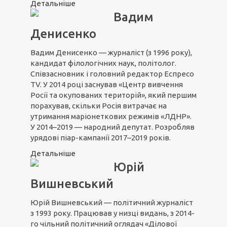
Детальніше
Вадим
Денисенко
Вадим Денисенко — журналіст (з 1996 року),
кандидат філологічних наук, політолог.
Співзасновник і головний редактор Еспресо
TV. У 2014 році заснував «Центр вивчення
Росії та окупованих територій», який першим
порахував, скільки Росія витрачає на
утримання маріонеткових режимів «ЛДНР».
У 2014–2019 — народний депутат. Розробляв
урядові піар-кампанії 2017–2019 років.
Детальніше
Юрій
Вишневський
Юрій Вишневський — політичний журналіст
з 1993 року. Працював у низці видань, з 2014-
го чільний політичний оглядач «Ділової