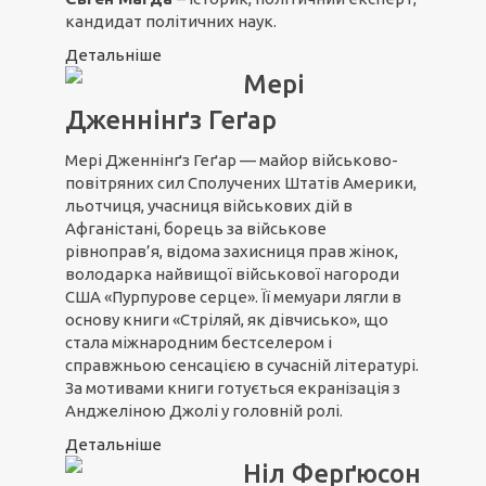
кандидат політичних наук.
Детальніше
Мері
Дженнінґз Геґар
Мері Дженнінґз Геґар — майор військово-
повітряних сил Сполучених Штатів Америки,
льотчиця, учасниця військових дій в
Афганістані, борець за військове
рівноправ’я, відома захисниця прав жінок,
володарка найвищої військової нагороди
США «Пурпурове серце». Її мемуари лягли в
основу книги «Стріляй, як дівчисько», що
стала міжнародним бестселером і
справжньою сенсацією в сучасній літературі.
За мотивами книги готується екранізація з
Анджеліною Джолі у головній ролі.
Детальніше
Ніл Ферґюсон