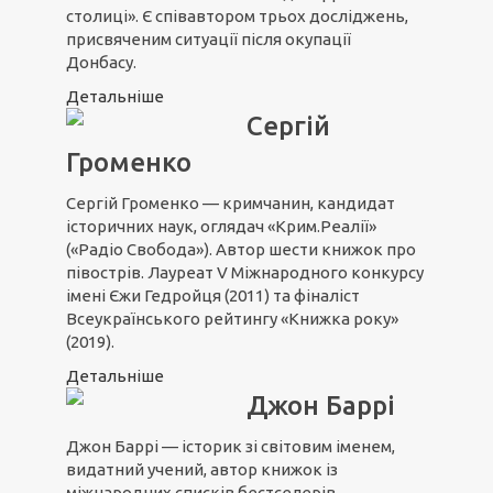
столиці». Є співавтором трьох досліджень,
присвяченим ситуації після окупації
Донбасу.
Детальніше
Сергій
Громенко
Сергій Громенко — кримчанин, кандидат
історичних наук, оглядач «Крим.Реалії»
(«Радіо Свобода»). Автор шести книжок про
півострів. Лауреат V Міжнародного конкурсу
імені Єжи Гедройця (2011) та фіналіст
Всеукраїнського рейтингу «Книжка року»
(2019).
Детальніше
Джон Баррі
Джон Баррі — історик зі світовим іменем,
видатний учений, автор книжок із
міжнародних списків бестселерів.