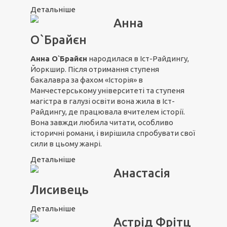
Детальніше
Анна
О`Брайєн
Анна О`Брайєн
народилася в Іст-Райдингу,
Йоркшир. Після отримання ступеня
бакалавра за фахом «Історія» в
Манчестерському університеті та ступеня
магістра в галузі освіти вона жила в Іст-
Райдингу, де працювала вчителем історії.
Вона завжди любила читати, особливо
історичні романи, і вирішила спробувати свої
сили в цьому жанрі.
Детальніше
Анастасія
Лисивець
Детальніше
Астрід Фрітц