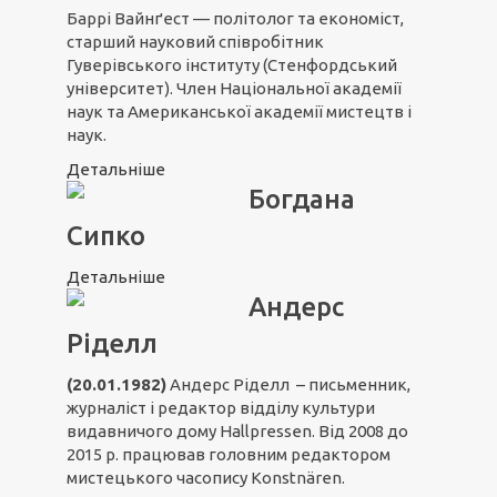
Баррі Вайнґест — політолог та економіст,
старший науковий співробітник
Гуверівського інституту (Стенфордський
університет). Член Національної академії
наук та Американської академії мистецтв і
наук.
Детальніше
Богдана
Сипко
Детальніше
Андерс
Ріделл
(20.01.1982)
Андерс Ріделл – письменник,
журналіст і редактор відділу культури
видавничого дому Hallpressen. Від 2008 до
2015 р. працював головним редактором
мистецького часопису Konstnären.