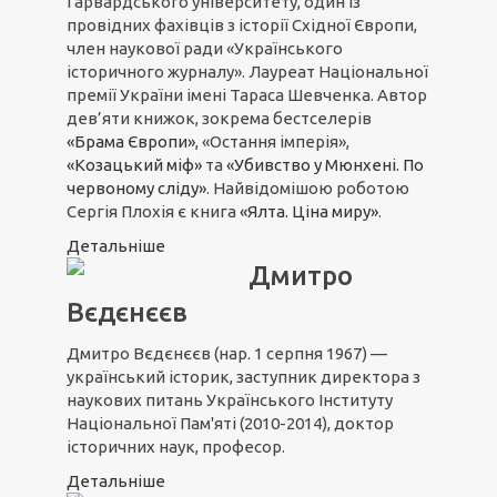
Гарвардського університету, один із
провідних фахівців з історії Східної Європи,
член наукової ради «Українського
історичного журналу». Лауреат Національної
премії України імені Тараса Шевченка. Автор
дев’яти книжок, зокрема бестселерів
«Брама Європи»
, «Остання імперія»,
«Козацький міф»
та
«Убивство у Мюнхені. По
червоному сліду»
. Найвідомішою роботою
Сергія Плохія є книга
«Ялта. Ціна миру»
.
Детальніше
Дмитро
Вєдєнєєв
Дмитро Вєдєнєєв (
нар. 1 серпня 1967)
—
український історик, заступник директора з
наукових питань Українського Інституту
Національної Пам'яті (2010-2014), доктор
історичних наук, професор.
Детальніше