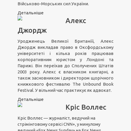
Військово-Морських сил України.
Детальніше
Алекс
Джордж
Уродженець Великої Британіїї, Алекс
Джордж викладав право в Оксфордському
університеті і кілька років працював
корпоративним юристом у Лондоні та
Парижі. Він переїхав до Сполучених Штатів
2003 року. Алекс є власником книгарні, а
також засновником і директором щорічного
книжкового фестивалю The Unbound Book
Festival. У вільний час практикує як адвокат.
Детальніше
Кріс Воллес
Кріс Воллес — журналіст, ведучий на
стрімінговому сервісі CNN+, у минулому
ведучий «Fox News Sunday» на Fox News.