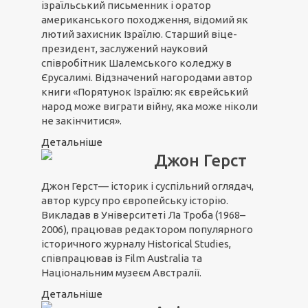
ізраїльський письменник і оратор
американського походження, відомий як
лютий захисник Ізраїлю. Старший віце-
президент, заслужений науковий
співробітник Шалемського коледжу в
Єрусалимі. Відзначений нагородами автор
книги «Порятунок Ізраїлю: як єврейський
народ може виграти війну, яка може ніколи
не закінчитися».
Детальніше
Джон Герст
Джон Герст— історик і суспільний оглядач,
автор курсу про європейську історію.
Викладав в Університеті Ла Троба (1968–
2006), працював редактором популярного
історичного журналу Historical Studies,
співпрацював із Film Australia та
Національним музеєм Австралії.
Детальніше