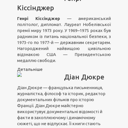
Кіссінджер
Генрі Кіссінджер
— американський
політолог, дипломат. Лауреат Нобелівської
премії миру 1973 року. У 1969–1975 роках був
радником із питань національної безпеки, з
1973-го по 1977-й — державним секретарем.
Нагороджений найвищою цивільною
відзнакою США — Президентською
медаллю свободи.
Детальніше
Діан Дюкре
Діан Дюкре — французька письменниця,
журналістка, філософ та історик, редактор
документальних фільмів про історію
Франції. Діан Дюкре майстерно
використувує документальні відомості й
факти в захоплюючому і динамічному
сюжеті, що не відпускає. Її книги стають