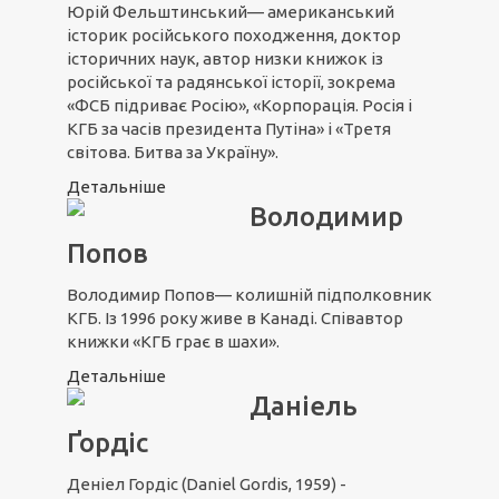
Юрій Фельштинський— американський
історик російського походження, доктор
історичних наук, автор низки книжок із
російської та радянської історії, зокрема
«ФСБ підриває Росію», «Корпорація. Росія і
КГБ за часів президента Путіна» і «Третя
світова. Битва за Україну».
Детальніше
Володимир
Попов
Володимир Попов— колишній підполковник
КГБ. Із 1996 року живе в Канаді. Співавтор
книжки «КГБ грає в шахи».
Детальніше
Даніель
Ґордіс
Деніел Гордіс (Daniel Gordis, 1959) -