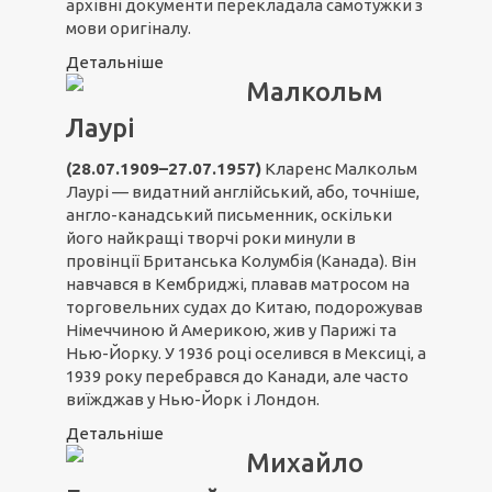
архівні документи перекладала самотужки з
мови оригіналу.
Детальніше
Малкольм
Лаурі
(28.07.1909–27.07.1957)
Кларенс Малкольм
Лаурі — видатний англійський, або, точніше,
англо-канадський письменник, оскільки
його найкращі творчі роки минули в
провінції Британська Колумбія (Канада). Він
навчався в Кембриджі, плавав матросом на
торговельних судах до Китаю, подорожував
Німеччиною й Америкою, жив у Парижі та
Нью-Йорку. У 1936 році оселився в Мексиці, а
1939 року перебрався до Канади, але часто
виїжджав у Нью-Йорк і Лондон.
Детальніше
Михайло