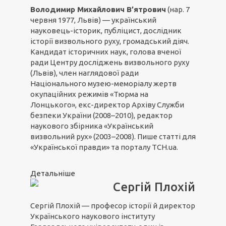
Володимир Михайлович В’ятрович
(нар. 7
червня 1977, Львів) — український
науковець-історик, публіцист, дослідник
історії визвольного руху, громадський діяч.
Кандидат історичних наук, голова вченої
ради Центру досліджень визвольного руху
(Львів), член наглядової ради
Національного музею-меморіалу жертв
окупаційних режимів «Тюрма на
Лонцького», екс-директор Архіву Служби
безпеки України (2008–2010), редактор
наукового збірника «Український
визвольний рух» (2003–2008). Пише статті для
«Української правди» та порталу ТСН.ua.
Детальніше
Сергій Плохій
Сергій Плохій — професор історії й директор
Українського наукового інституту