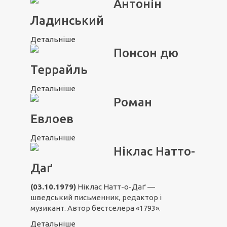
Антонін
Ладинський
Детальніше
Понсон дю
Террайль
Детальніше
Роман
Евлоев
Детальніше
Ніклас Натто-
Даґ
(03.10.1979)
Ніклас Натт-о-Даґ —
шведський письменник, редактор і
музикант. Автор бестселера «1793».
Детальніше