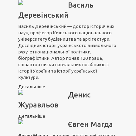
Василь
Деревінський
Василь Деревінський — доктор історичних
наук, професор Київського національного
університету будівництва та архітектури.
Дослідник історії українського визвольного
руху, етнонаціональної політики,
біографістики. Автор понад 120 праць,
співавтор низки навчальних посібників з
історії України та історії української
культури.
Детальніше
Денис
Журавльов
Детальніше
Євген Магда
Євген Магда
– історик, політичний експерт,