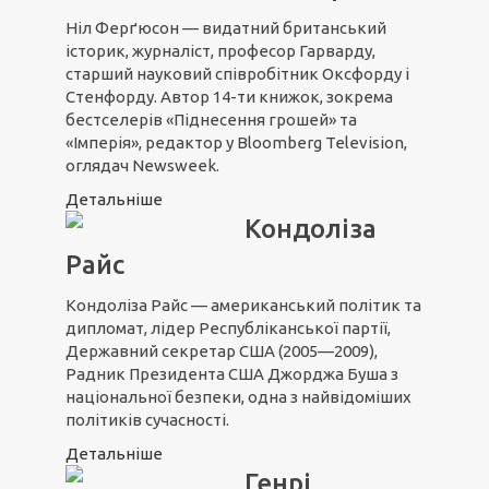
Ніл Ферґюсон — видатний британський
історик, журналіст, професор Гарварду,
старший науковий співробітник Оксфорду і
Стенфорду. Автор 14-ти книжок, зокрема
бестселерів «Піднесення грошей» та
«Імперія», редактор у Bloomberg Television,
оглядач Newsweek.
Детальніше
Кондоліза
Райс
Кондоліза Райс — американський політик та
дипломат, лідер Республіканської партії,
Державний секретар США (2005—2009),
Радник Президента США Джорджа Буша з
національної безпеки, одна з найвідоміших
політиків сучасності.
Детальніше
Генрі