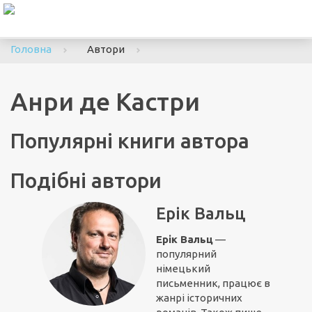
To
nav
Головна
Автори
Анри де Кастри
Популярні книги автора
Подібні автори
Ерік Вальц
Ерік Вальц
—
популярний
німецький
письменник, працює в
жанрі історичних