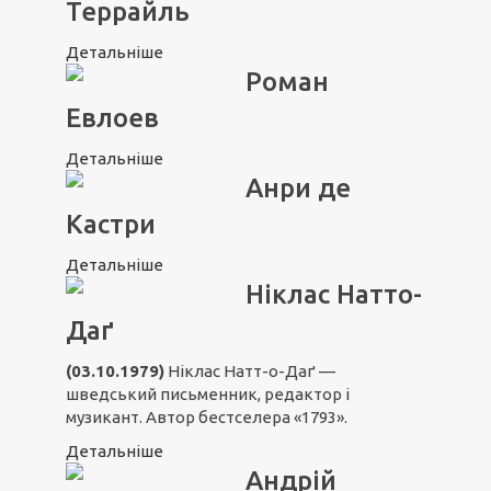
Террайль
Детальніше
Роман
Евлоев
Детальніше
Анри де
Кастри
Детальніше
Ніклас Натто-
Даґ
(03.10.1979)
Ніклас Натт-о-Даґ —
шведський письменник, редактор і
музикант. Автор бестселера «1793».
Детальніше
Андрій