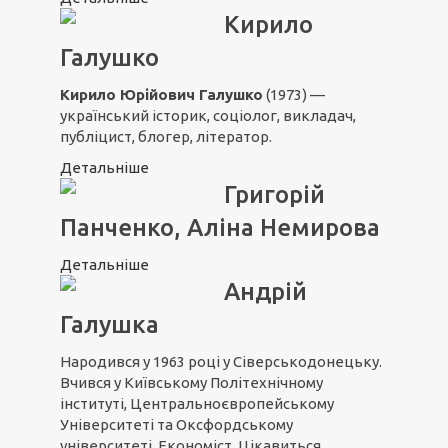
Кирило
Галушко
Кирило Юрійович Галушко
(1973) —
український історик, соціолог, викладач,
публіцист, блогер, літератор.
Детальніше
Григорій
Панченко, Аліна Немирова
Детальніше
Андрій
Галушка
Народився у 1963 році у Сіверськодонецьку.
Вчився у Київському Політехнічному
інституті, Центральноєвропейському
Університеті та Оксфордському
університеті. Економіст. Цікавиться