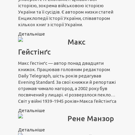
історією, зокрема військовою історією
України та її сусідів. Є автором низки статей
Енциклопедії Історії України, співавтором
кількох книг з історії України.
Детальніше
Макс
Гейстінґс
Макс Гестінґс — автор понад двадцяти
книжок. Працював головним редактором
Daily Telegraph, шість років редагував
Evening Standard. За свої книжки й репортажі
отримав чимало нагород, а 2002 року був
посвячений у лицарі. «І розверзлося пекло…
Світ у війні 1939-1945 років» Макса Гейстінґса
Детальніше
Рене Манзор
Детальніше