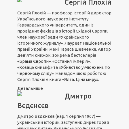
Сергій Плохій
Сергій Плохій — професор історії й директор
Українського наукового інституту
Гарвардського університету, один із
провідних фахівців з історії Східної Європи,
член наукової ради «Українського
історичного журналу». Лауреат Національної
премії України імені Тараса Шевченка. Автор
дев’яти книжок, зокрема бестселерів
«Брама Європи»
, «Остання імперія»,
«Козацький міф»
та
«Убивство у Мюнхені. По
червоному сліду»
. Найвідомішою роботою
Сергія Плохія є книга
«Ялта. Ціна миру»
.
Детальніше
Дмитро
Вєдєнєєв
Дмитро Вєдєнєєв (
нар. 1 серпня 1967)
—
український історик, заступник директора з
наукових питань Українського Інституту