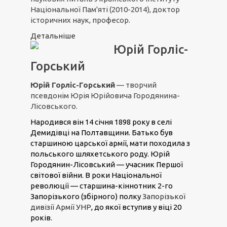
Національної Пам'яті (2010-2014), доктор
історичних наук, професор.
Детальніше
Юрій Горліс-
Горський
Юрій Горліс-Горський
— творчий
псевдонім Юрія Юрійовича Городянина-
Лісовського.
Народився він 14 січня 1898 року в селі
Демидівці на Полтавщини. Батько був
старшиною царської армії, мати походила з
польського шляхетського роду. Юрій
Городянин-Лісовський — учасник Першої
світової війни. В роки Національної
революції — старшина-кіннотник 2-го
Запорізького (збірного) полку
Запорізької
дивізії Армії УНР
, до якої вступив у віці 20
років.