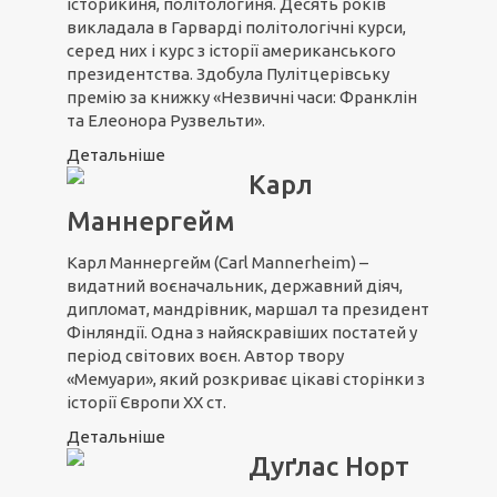
історикиня, політологиня. Десять років
викладала в Гарварді політологічні курси,
серед них і курс з історії американського
президентства. Здобула Пулітцерівську
премію за книжку «Незвичні часи: Франклін
та Елеонора Рузвельти».
Детальніше
Карл
Маннергейм
Карл Маннергейм (Carl Mannerheim) –
видатний воєначальник, державний діяч,
дипломат, мандрівник, маршал та президент
Фінляндії. Одна з найяскравіших постатей у
період світових воєн. Автор твору
«Мемуари», який розкриває цікаві сторінки з
історії Європи XX ст.
Детальніше
Дуґлас Норт