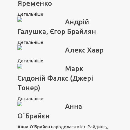
Яременко
Детальніше
Андрій
Галушка, Єгор Брайлян
Детальніше
Алекс Хавр
Детальніше
Марк
Сидоній Фалкс (Джері
Тонер)
Детальніше
Анна
О`Брайєн
Анна О`Брайєн
народилася в Іст-Райдингу,