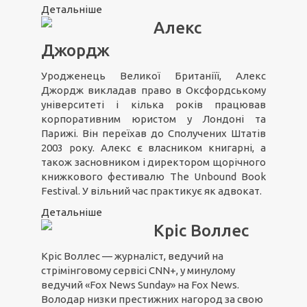
Детальніше
Алекс
Джордж
Уродженець Великої Британіїї, Алекс
Джордж викладав право в Оксфордському
університеті і кілька років працював
корпоративним юристом у Лондоні та
Парижі. Він переїхав до Сполучених Штатів
2003 року. Алекс є власником книгарні, а
також засновником і директором щорічного
книжкового фестивалю The Unbound Book
Festival. У вільний час практикує як адвокат.
Детальніше
Кріс Воллес
Кріс Воллес — журналіст, ведучий на
стрімінговому сервісі CNN+, у минулому
ведучий «Fox News Sunday» на Fox News.
Володар низки престижних нагород за свою