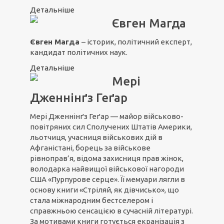
Детальніше
Євген Магда
Євген Магда
– історик, політичний експерт,
кандидат політичних наук.
Детальніше
Мері
Дженнінґз Геґар
Мері Дженнінґз Геґар — майор військово-
повітряних сил Сполучених Штатів Америки,
льотчиця, учасниця військових дій в
Афганістані, борець за військове
рівноправ’я, відома захисниця прав жінок,
володарка найвищої військової нагороди
США «Пурпурове серце». Її мемуари лягли в
основу книги «Стріляй, як дівчисько», що
стала міжнародним бестселером і
справжньою сенсацією в сучасній літературі.
За мотивами книги готується екранізація з