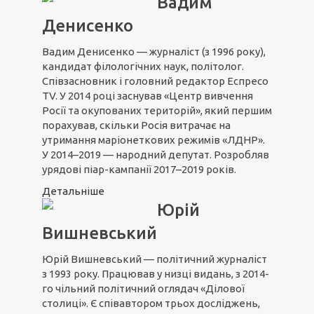
Вадим
Денисенко
Вадим Денисенко — журналіст (з 1996 року),
кандидат філологічних наук, політолог.
Співзасновник і головний редактор Еспресо
TV. У 2014 році заснував «Центр вивчення
Росії та окупованих територій», який першим
порахував, скільки Росія витрачає на
утримання маріонеткових режимів «ЛДНР».
У 2014–2019 — народний депутат. Розробляв
урядові піар-кампанії 2017–2019 років.
Детальніше
Юрій
Вишневський
Юрій Вишневський — політичний журналіст
з 1993 року. Працював у низці видань, з 2014-
го чільний політичний оглядач «Ділової
столиці». Є співавтором трьох досліджень,