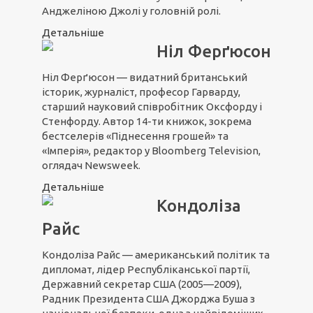
Анджеліною Джолі у головній ролі.
Детальніше
Ніл Ферґюсон
Ніл Ферґюсон — видатний британський
історик, журналіст, професор Гарварду,
старший науковий співробітник Оксфорду і
Стенфорду. Автор 14-ти книжок, зокрема
бестселерів «Піднесення грошей» та
«Імперія», редактор у Bloomberg Television,
оглядач Newsweek.
Детальніше
Кондоліза
Райс
Кондоліза Райс — американський політик та
дипломат, лідер Республіканської партії,
Державний секретар США (2005—2009),
Радник Президента США Джорджа Буша з