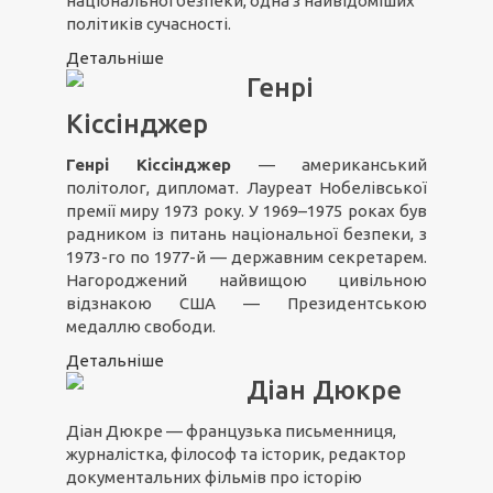
національної безпеки, одна з найвідоміших
політиків сучасності.
Детальніше
Генрі
Кіссінджер
Генрі Кіссінджер
— американський
політолог, дипломат. Лауреат Нобелівської
премії миру 1973 року. У 1969–1975 роках був
радником із питань національної безпеки, з
1973-го по 1977-й — державним секретарем.
Нагороджений найвищою цивільною
відзнакою США — Президентською
медаллю свободи.
Детальніше
Діан Дюкре
Діан Дюкре — французька письменниця,
журналістка, філософ та історик, редактор
документальних фільмів про історію