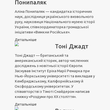
Понипаляк
Аліна Понипаляк — кандидатка історичних
наук, дослідниця українського визвольного
руху, науковиця Національного музею історії
України, співкоординаторка громадської
ініціативи «Вимкни Російське».
Детальніше
Тоні Джадт
Тоні Джадт — британський та
американський історик, автор численних
дocлiджeнь з новітньої icтopiї Євpoпи.
Заснував Iнcтитут Еріха Марії Peмapкa пpи
Нью-Йopкcькoму унiвepcитeтi та виклaдaв у
Кeмбpиджcькoму, Кaлiфopнiйcькoму й
Oкcфopдcькoму унiвepcитeтax. У
співавторстві з Тімоті Снайдером написав
книжку «Роздуми про ХХ століття».
Детальніше