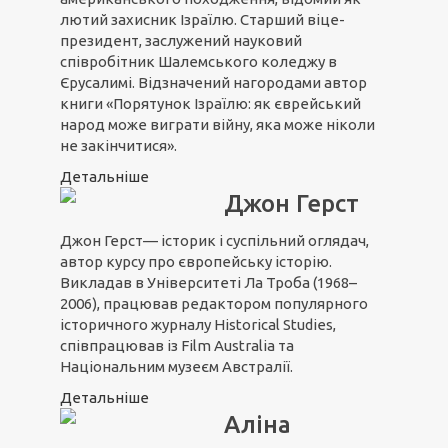
лютий захисник Ізраїлю. Старший віце-
президент, заслужений науковий
співробітник Шалемського коледжу в
Єрусалимі. Відзначений нагородами автор
книги «Порятунок Ізраїлю: як єврейський
народ може виграти війну, яка може ніколи
не закінчитися».
Детальніше
Джон Герст
Джон Герст— історик і суспільний оглядач,
автор курсу про європейську історію.
Викладав в Університеті Ла Троба (1968–
2006), працював редактором популярного
історичного журналу Historical Studies,
співпрацював із Film Australia та
Національним музеєм Австралії.
Детальніше
Аліна