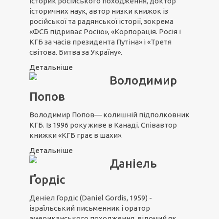
історик російського походження, доктор
історичних наук, автор низки книжок із
російської та радянської історії, зокрема
«ФСБ підриває Росію», «Корпорація. Росія і
КГБ за часів президента Путіна» і «Третя
світова. Битва за Україну».
Детальніше
Володимир
Попов
Володимир Попов— колишній підполковник
КГБ. Із 1996 року живе в Канаді. Співавтор
книжки «КГБ грає в шахи».
Детальніше
Даніель
Ґордіс
Деніел Гордіс (Daniel Gordis, 1959) -
ізраїльський письменник і оратор
американського походження, відомий як