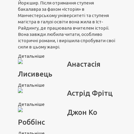
Йоркшир. Після отримання ступеня
бакалавра за фахом «Історія» в
Манчестерському університеті та ступеня
магістра в галузі освіти вона жила в Іст-
Райдингу, де працювала вчителем історії.
Вона завжди любила читати, особливо
історичні романи, і вирішила спробувати свої
сили в цьому жанрі.
Детальніше
Анастасія
Лисивець
Детальніше
Астрід Фрітц
Детальніше
Джон Ко
Роббінс
Детальніше