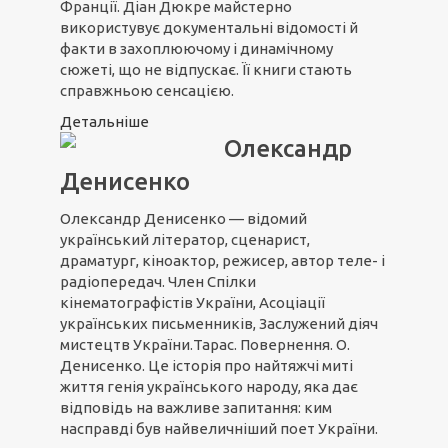
Франції. Діан Дюкре майстерно
використувує документальні відомості й
факти в захоплюючому і динамічному
сюжеті, що не відпускає. Її книги стають
справжньою сенсацією.
Детальніше
Олександр
Денисенко
Олександр Денисенко — відомий
український літератор, сценарист,
драматург, кіноактор, режисер, автор теле- і
радіопередач. Член Спілки
кінематографістів України, Асоціації
українських письменників, Заслужений діяч
мистецтв України.Тарас. Повернення. О.
Денисенко. Це історія про найтяжчі миті
життя генія українського народу, яка дає
відповідь на важливе запитання: ким
насправді був найвеличніший поет України.