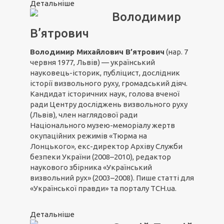
Детальніше
Володимир
В’ятрович
Володимир Михайлович В’ятрович
(нар. 7
червня 1977, Львів) — український
науковець-історик, публіцист, дослідник
історії визвольного руху, громадський діяч.
Кандидат історичних наук, голова вченої
ради Центру досліджень визвольного руху
(Львів), член наглядової ради
Національного музею-меморіалу жертв
окупаційних режимів «Тюрма на
Лонцького», екс-директор Архіву Служби
безпеки України (2008–2010), редактор
наукового збірника «Український
визвольний рух» (2003–2008). Пише статті для
«Української правди» та порталу ТСН.ua.
Детальніше