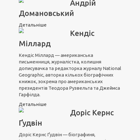
Андрій
Домановський
Детальніше
Кендіс
Міллард
Кендіс Міллард — американська
письменниця, журналістка, колишня
дописувачка та редакторка журналу National
Geographic, авторка кількох біографічних
книжок, зокрема про американських
президентів Теодора Рузвельта та Джеймса
Гарфілда.
Детальніше
Доріс Кернс
Ґудвін
Доріс Кернс Ґудвін — біографиня,