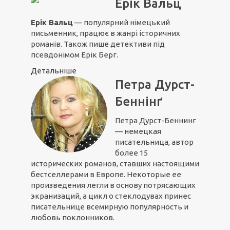
Ерік Вальц
Ерік Вальц
— популярний німецький
письменник, працює в жанрі історичних
романів. Також пише детективи під
псевдонімом Ерік Берг.
Детальніше
Петра Дурст-
Беннінґ
Петра Дурст-Беннинг
— немецкая
писательница, автор
более 15
исторических романов, ставших настоящими
бестселлерами в Европе. Некоторые ее
произведения легли в основу потрясающих
экранизаций, а цикл о стеклодувах принес
писательнице всемирную популярность и
любовь поклонников.