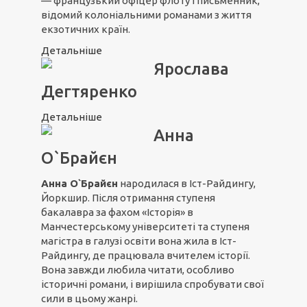
— французький офіцер флоту і письменник,
відомий колоніальними романами з життя
екзотичних країн.
Детальніше
Ярослава
Дегтяренко
Детальніше
Анна
О`Брайєн
Анна О`Брайєн
народилася в Іст-Райдингу,
Йоркшир. Після отримання ступеня
бакалавра за фахом «Історія» в
Манчестерському університеті та ступеня
магістра в галузі освіти вона жила в Іст-
Райдингу, де працювала вчителем історії.
Вона завжди любила читати, особливо
історичні романи, і вирішила спробувати свої
сили в цьому жанрі.