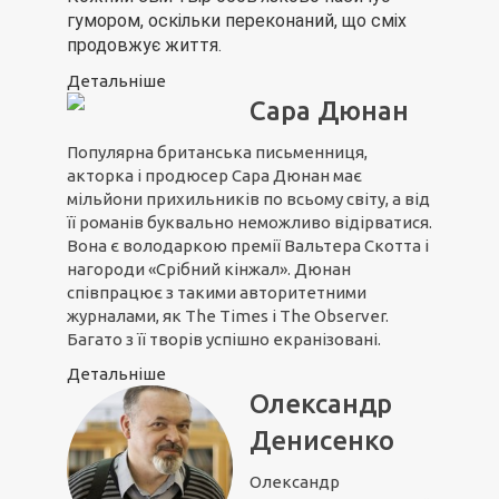
гумором, оскільки переконаний, що сміх
продовжує життя.
Детальніше
Сара Дюнан
Популярна британська письменниця,
акторка і продюсер Сара Дюнан має
мільйони прихильників по всьому світу, а від
її романів буквально неможливо відірватися.
Вона є володаркою премії Вальтера Скотта і
нагороди «Срібний кінжал». Дюнан
співпрацює з такими авторитетними
журналами, як The Times і The Observer.
Багато з її творів успішно екранізовані.
Детальніше
Олександр
Денисенко
Олександр