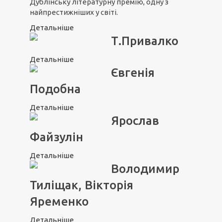
Дублінську літературну премію, одну з
найпрестижніших у світі.
Детальніше
Т.Привалко
Детальніше
Євгенія
Подобна
Детальніше
Ярослав
Файзулін
Детальніше
Володимир
Тиліщак, Вікторія
Яременко
Детальніше