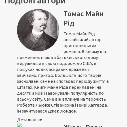
Подібні автори
Томас Майн
Рід
Томас Майн Рід -
англійський автор
пригодницьких
романів. В юному віці
пиьменних пішов з батьківського дому,
вирушивши в свою подорож до США, в
пошуках нових яскравих вражень і,
звичайно, пригод. Большість його творів
заснолвані саме на спогадах періоду життя в
Штатах. Книги Майн Ріда перекладені на
десятки мов і завойували популярність по
всьому світу. Саме він вплинув на творчість
Роберта Льюїса Стівенсона
і
Генрі Хаггарда
,
їм зачитувався
Джек Лондон.
Детальніше