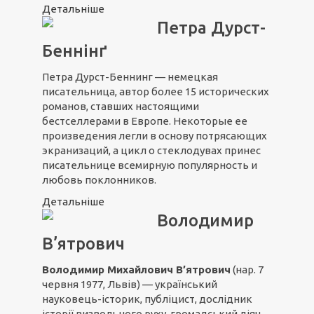
Детальніше
Петра Дурст-
Беннінґ
Петра Дурст-Беннинг — немецкая
писательница, автор более 15 исторических
романов, ставших настоящими
бестселлерами в Европе. Некоторые ее
произведения легли в основу потрясающих
экранизаций, а цикл о стеклодувах принес
писательнице всемирную популярность и
любовь поклонников.
Детальніше
Володимир
В’ятрович
Володимир Михайлович В’ятрович
(нар. 7
червня 1977, Львів) — український
науковець-історик, публіцист, дослідник
історії визвольного руху, громадський діяч.