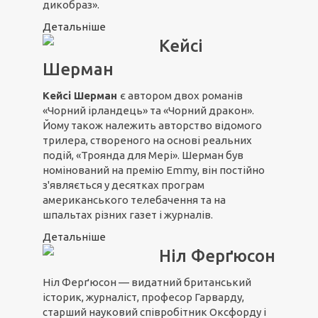
дикобраз».
Детальніше
Кейсі
Шерман
Кейсі Шерман
є автором двох романів
«Чорний ірландець» та «Чорний дракон».
Йому також належить авторство відомого
трилера, створеного на основі реальних
подій, «Троянда для Мері». Шерман був
номінований на премію Еmmy, він постійно
з'являється у десятках програм
американського телебачення та на
шпальтах різних газет і журналів.
Детальніше
Ніл Ферґюсон
Ніл Ферґюсон — видатний британський
історик, журналіст, професор Гарварду,
старший науковий співробітник Оксфорду і