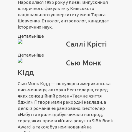
Народилася 1985 року у Києві. Випускниця
історичного факультету Київського
національного університету імені Тараса
Шевченка. Етнолог, антрополог, кандидат
історичних наук.
Детальніше
Саллі Крісті
Детальніше
Сью Монк
Кідд
Сью Монк Кідд — популярна американська
письменниця, авторка бестселерів, серед
яких сенсаційний роман «Таємне життя
бджіл». Її твори мали рекордні наклади, а
деякі з романів екранізовано. Бестселер
«Набуття крил» здобув чимало нагород,
серед яких премія «Книга року» та SIBA Book
Award, а також був номінований на