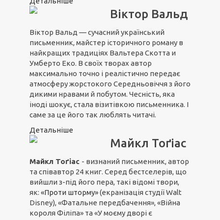
Детальніше
Віктор Вальд
Віктор Вальд — сучасний український
письменник, майстер історичного роману в
найкращих традиціях Вальтера Скотта и
Умберто Еко. В своїх творах автор
максимально точно і реалістично передає
атмосферу жорстокого Середньовіччя з його
дикими нравами й побутом. Чесність, яка
іноді шокує, стала візитівкою письменника. І
саме за це його так люблять читачі.
Детальніше
Майкл Тоґіас
Майкл Тоґіас
- визнаний письменник, автор
та співавтор 24 книг. Серед бестселерів, що
вийшли з-під його пера, такі відомі твори,
як:
«Проти шторму»
(екранізація студії Walt
Disney), «Фатальне передбачення», «Війна
короля Філіпа» та «У моєму дворі є