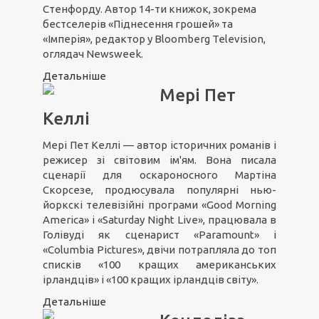
Стенфорду. Автор 14-ти книжок, зокрема
бестселерів «Піднесення грошей» та
«Імперія», редактор у Bloomberg Television,
оглядач Newsweek.
Детальніше
Мері Пет
Келлі
Мері Пет Келлі — автор історичних романів і
режисер зі світовим ім'ям. Вона писала
сценарії для оскароносного Мартіна
Скорсезе, продюсувала популярні нью-
йоркскі телевізійні програми «Good Morning
America» і «Saturday Night Live», працювала в
Голівуді як сценарист «Paramount» і
«Columbia Pictures», двічи потрапляла до топ
списків «100 кращих американських
ірландців» і «100 кращих ірландців світу».
Детальніше