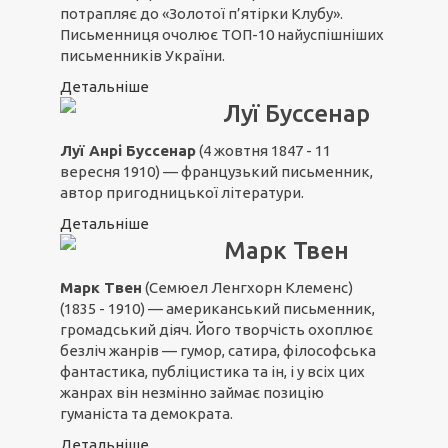
потрапляє до «Золотої п’ятірки Клубу».
Письменниця очолює ТОП-10 найуспішніших
письменників України.
Детальніше
Луї Буссенар
Луї Анрі Буссенар
(4 жовтня 1847 - 11
вересня 1910) — французький письменник,
автор пригодницької літератури.
Детальніше
Марк Твен
Марк Твен
(Семюел Ленгхорн Клеменс)
(1835 - 1910) — американський письменник,
громадський діяч. Його творчість охоплює
безліч жанрів — гумор, сатира, філософська
фантастика, публіцистика та ін, і у всіх цих
жанрах він незмінно займає позицію
гуманіста та демократа.
Детальніше