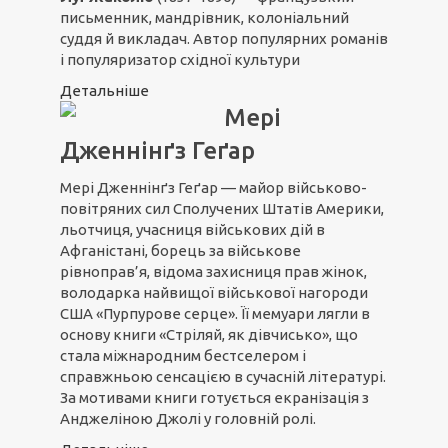
письменник, мандрівник, колоніальний
суддя й викладач. Автор популярних романів
і популяризатор східної культури
Детальніше
Мері
Дженнінґз Геґар
Мері Дженнінґз Геґар — майор військово-
повітряних сил Сполучених Штатів Америки,
льотчиця, учасниця військових дій в
Афганістані, борець за військове
рівноправ’я, відома захисниця прав жінок,
володарка найвищої військової нагороди
США «Пурпурове серце». Її мемуари лягли в
основу книги «Стріляй, як дівчисько», що
стала міжнародним бестселером і
справжньою сенсацією в сучасній літературі.
За мотивами книги готується екранізація з
Анджеліною Джолі у головній ролі.