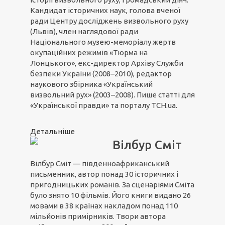
Кандидат історичних наук, голова вченої
ради Центру досліджень визвольного руху
(Львів), член наглядової ради
Національного музею-меморіалу жертв
окупаційних режимів «Тюрма на
Лонцького», екс-директор Архіву Служби
безпеки України (2008–2010), редактор
наукового збірника «Український
визвольний рух» (2003–2008). Пише статті для
«Української правди» та порталу ТСН.ua.
Детальніше
Вілбур Сміт
Вілбур Сміт — південноафриканський
письменник, автор понад 30 історичних і
пригодницьких романів. За сценаріями Сміта
було знято 10 фільмів. Його книги видано 26
мовами в 38 країнах накладом понад 110
мільйонів примірників. Твори автора