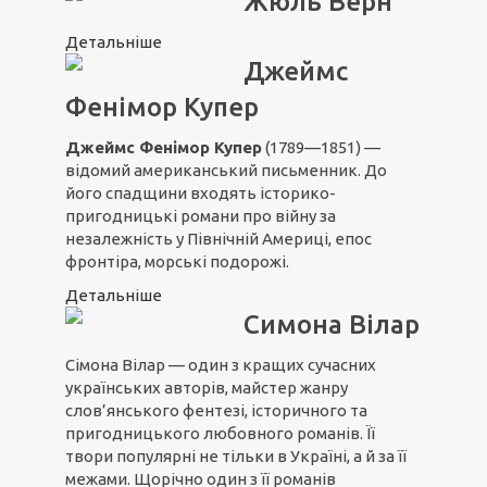
Жюль Верн
Детальніше
Джеймс
Фенімор Купер
Джеймс Фенімор Купер
(1789—1851) —
відомий американський письменник. До
його спадщини входять історико-
пригодницькі романи про війну за
незалежність у Північній Америці, епос
фронтіра, морські подорожі.
Детальніше
Симона Вілар
Сімона Вілар — один з кращих сучасних
українських авторів, майстер жанру
слов’янського фентезі, історичного та
пригодницького любовного романів. Її
твори популярні не тільки в Україні, а й за її
межами. Щорічно один з її романів