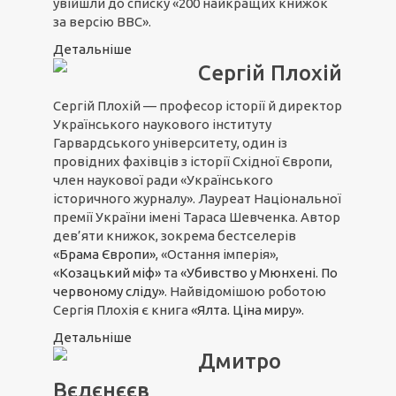
увійшли до списку «200 найкращих книжок
за версію ВВС».
Детальніше
Сергій Плохій
Сергій Плохій — професор історії й директор
Українського наукового інституту
Гарвардського університету, один із
провідних фахівців з історії Східної Європи,
член наукової ради «Українського
історичного журналу». Лауреат Національної
премії України імені Тараса Шевченка. Автор
дев’яти книжок, зокрема бестселерів
«Брама Європи»
, «Остання імперія»,
«Козацький міф»
та
«Убивство у Мюнхені. По
червоному сліду»
. Найвідомішою роботою
Сергія Плохія є книга
«Ялта. Ціна миру»
.
Детальніше
Дмитро
Вєдєнєєв