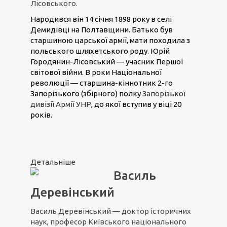
Лісовського.
Народився він 14 січня 1898 року в селі
Демидівці на Полтавщини. Батько був
старшиною царської армії, мати походила з
польського шляхетського роду. Юрій
Городянин-Лісовський — учасник Першої
світової війни. В роки Національної
революції — старшина-кіннотник 2-го
Запорізького (збірного) полку
Запорізької
дивізії Армії УНР
, до якої вступив у віці 20
років.
Детальніше
Василь
Деревінський
Василь Деревінський — доктор історичних
наук, професор Київського національного