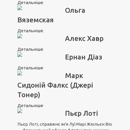
Детальніше
Ольга
Вяземская
Детальніше
Алекс Хавр
Детальніше
Ернан Діаз
Детальніше
Марк
Сидоній Фалкс (Джері
Тонер)
Детальніше
Пьєр Лоті
Пьєр Лоті, справжнє ім'я Луї Марі Жюльєн Віо