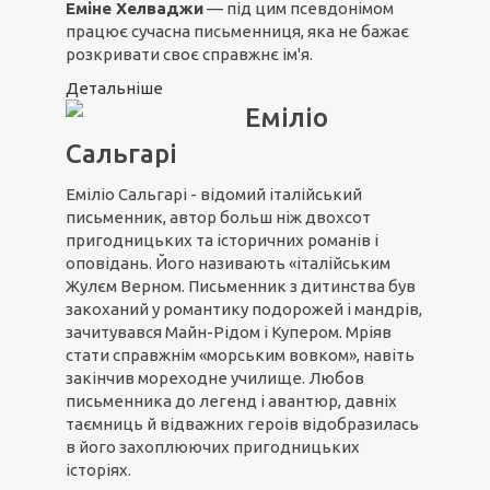
Еміне Хелваджи
— під цим псевдонімом
працює сучасна письменниця, яка не бажає
розкривати своє справжнє ім'я.
Детальніше
Еміліо
Сальгарі
Еміліо Сальгарі - відомий італійський
письменник, автор больш ніж двохсот
пригодницьких та історичних романів і
оповідань. Його називають «італійським
Жулєм Верном. Письменник з дитинства був
закоханий у романтику подорожей і мандрів,
зачитувався Майн-Рідом і Купером. Мріяв
стати справжнім «морським вовком», навіть
закінчив мореходне училище. Любов
письменника до легенд і авантюр, давніх
таємниць й відважних героів відобразилась
в його захоплюючих пригодницьких
історіях.