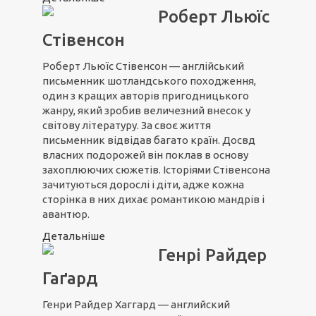
Роберт Льюїс
Стівенсон
Роберт Льюїс Стівенсон — англійський
письменник шотландського походження,
один з кращих авторів пригодницького
жанру, який зробив величезний внесок у
світову літературу. За своє життя
письменник відвідав багато країн. Досвд
власних подорожей він поклав в основу
захоплюючих сюжетів. Історіями Стівенсона
зачитуються дорослі і діти, адже кожна
сторінка в них дихає романтикою мандрів і
авантюр.
Детальніше
Генрі Райдер
Гаґард
Генри Райдер Хаггард — английский