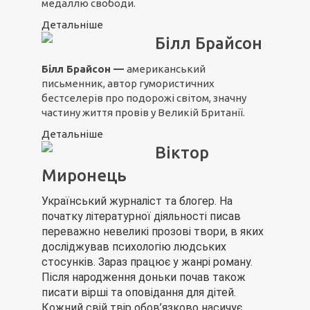
медаллю свободи.
Детальніше
Білл Брайсон
Білл Брайсон —
американський
письменник, автор гумористичних
бестселерів про подорожі світом, значну
частину життя провів у Великій Британії.
Детальніше
Віктор
Миронець
Український журналіст та блогер. На
початку літературної діяльності писав
переважно невеликі прозові твори, в яких
досліджував психологію людських
стосунків. Зараз працює у жанрі роману.
Після народження доньки почав також
писати вірші та оповідання для дітей.
Кожний свій твір обов’язково насичує