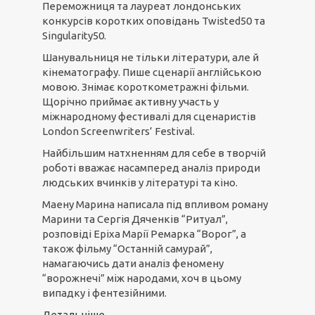
Переможниця та лауреат лондонських
конкурсів коротких оповідань Twisted50 та
Singularity50.
Шанувальниця не тільки літератури, але й
кінематографу. Пише сценарії англійською
мовою. Знімає короткометражні фільми.
Щорічно приймає активну участь у
міжнародному фестивалі для сценаристів
London Screenwriters’ Festival.
Найбільшим натхненням для себе в творчій
роботі вважає насамперед аналіз природи
людських вчинків у літературі та кіно.
Маену Марина написала під впливом роману
Марини та Сергія Дяченків “Ритуал”,
розповіді Еріха Марії Ремарка “Ворог”, а
також фільму “Останній самурай”,
намагаючись дати аналіз феномену
“ворожнечі” між народами, хоч в цьому
випадку і фентезійними.
Детальніше