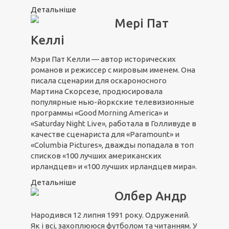
Детальніше
Мері Пат
Келлі
Мэри Пат Келли — автор исторических
романов и режиссер с мировым именем. Она
писала сценарии для оскароносного
Мартина Скорсезе, продюсировала
популярные нью-йоркские телевизионные
программы «Good Morning America» и
«Saturday Night Live», работала в Голливуде в
качестве сценариста для «Paramount» и
«Columbia Pictures», дважды попадала в топ
списков «100 лучших американских
ирландцев» и «100 лучших ирландцев мира».
Детальніше
Олбер Андр
Народився 12 липня 1991 року. Одружений.
Як і всі, захоплююся футболом та читанням. У