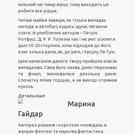
вільний час пишу вірші, тому виходить це
робити все рідше.
Читаю майже завжди, як тільки випадає
нагода: в автобусі, кудись ідучи, лягаючи
спати. Із улюблених авторів – Патрік
Ротфусс. Д. Р. Р. Толкіна так і не зміг осилити
далі 10-20 сторінок, хоча підходив до його
книг кілька разів, як, до речі, і Урсулу Ле Гуін.
Ідея написання даного твору прийшла зовсім
випадково. Сама його назва, деякі персонажі
та фінал, змінювалася декілька разів.
Спочатку ліпив горщик, а на виході отримав
кухоль
Детальніше
Марина
Гайдар
Авторка романів і коротких оповідань в
жанрах фентезі та наукова фантастика.