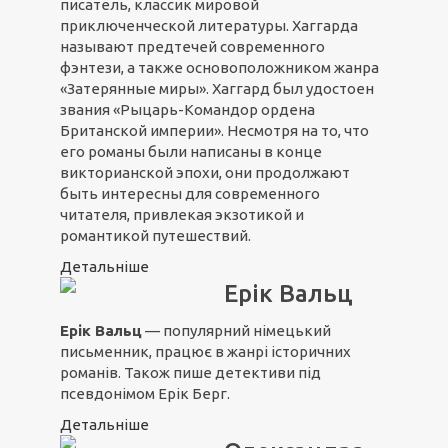
писатель, классик мировой
приключенческой литературы. Хаггарда
называют предтечей современного
фэнтези, а также основоположником жанра
«Затерянные миры». Хаггард был удостоен
звания «Рыцарь-Командор ордена
Британской империи». Несмотря на то, что
его романы были написаны в конце
викторианской эпохи, они продолжают
быть интересны для современного
читателя, привлекая экзотикой и
романтикой путешествий.
Детальніше
Ерік Вальц
Ерік Вальц
— популярний німецький
письменник, працює в жанрі історичних
романів. Також пише детективи під
псевдонімом Ерік Берг.
Детальніше