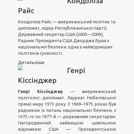
Кондоліза
Райс
Кондоліза Райс — американський політик та
дипломат, лідер Республіканської партії,
Державний секретар США (2005—2009),
Радник Президента США Джорджа Буша з
національної безпеки, одна з найвідоміших
політиків сучасності.
Детальніше
Генрі
Кіссінджер
Генрі Кіссінджер
— американський
політолог, дипломат. Лауреат Нобелівської
премії миру 1973 року. У 1969–1975 роках був
радником із питань національної безпеки, з
1973-го по 1977-й — державним секретарем.
Нагороджений найвищою цивільною
відзнакою США — Президентською