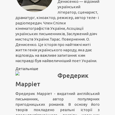
Денисенко — відомий
український
літератор, сценарист,
драматург, кіноактор, режисер, автор теле- і
радіопередач. Член Спілки
кінематографістів України, Асоціації
українських письменників, Заслужений діяч
мистецтв України.Тарас. Повернення. О.
Денисенко. Це історія про найтяжчі миті
життя генія українського народу, яка дає
відповідь на важливе запитання: ким
насправді був найвеличніший поет України.
Детальніше
Фредерик
Марріет
Фредерик Марріет - видатний англійський
письманник, автор популярних
пригодницьких романів. В основу його
творів покладено реальні історії з