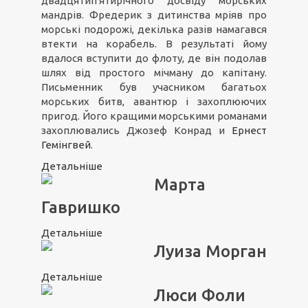
двадцятип'ятирічного досвіду морських
мандрів. Фредерик з дитинства мріяв про
морські подорожі, декілька разів намагався
втекти на корабель. В результаті йому
вдалося вступити до флоту, де він подолав
шлях від простого мічману до капітану.
Письменник був учасником багатьох
морських битв, авантюр і захоплюючих
пригод. Його кращими морськими романами
захоплювались Джозеф Конрад и
Ернест
Гемінгвей
.
Детальніше
Марта
Гавришко
Детальніше
Луиза Морган
Детальніше
Люси Фоли