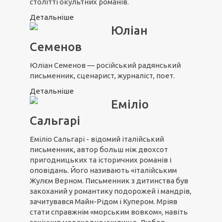
столітті окультних романів.
Детальніше
Юліан
Семенов
Юліан Семенов — російський радянський
письменник, сценарист, журналіст, поет.
Детальніше
Еміліо
Сальгарі
Еміліо Сальгарі - відомий італійський
письменник, автор больш ніж двохсот
пригодницьких та історичних романів і
оповідань. Його називають «італійським
Жулєм Верном. Письменник з дитинства був
закоханий у романтику подорожей і мандрів,
зачитувався Майн-Рідом і Купером. Мріяв
стати справжнім «морським вовком», навіть