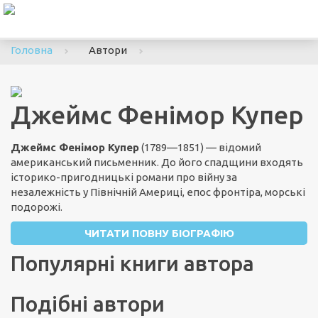
To
nav
Головна
Автори
Джеймс Фенімор Купер
Джеймс Фенімор Купер
(1789—1851) — відомий
американський письменник. До його спадщини входять
історико-пригодницькі романи про війну за
незалежність у Північній Америці, епос фронтіра, морські
подорожі.
ЧИТАТИ ПОВНУ БІОГРАФІЮ
Популярні книги автора
Подібні автори