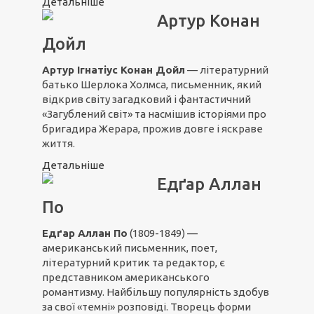
Детальніше
Артур Конан
Дойл
Артур Ігнатіус Конан Дойл
— літературний
батько Шерлока Холмса, письменник, який
відкрив світу загадковий і фантастичний
«Загублений світ» та насмішив історіями про
бригадира Жерара, прожив довге і яскраве
життя.
Детальніше
Едґар Аллан
По
Едґар Аллан По
(1809-1849) —
американський письменник, поет,
літературний критик та редактор, є
представником американського
романтизму. Найбільшу популярність здобув
за свої «темні» розповіді. Творець форми