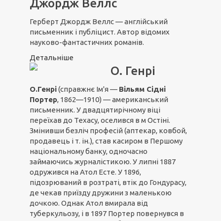
Джордж Веллс
Герберт Джордж Веллс — англійський
письменник і публіцист. Автор відомих
науково-фантастичних романів.
Детальніше
О. Генрі
О.Генрі
(справжнє Ім'я —
Вільям Сідні
Портер
, 1862—1910) — американський
письменник. У двадцятирічному віці
переїхав до Техасу, оселився в м Остіні.
Змінивши безліч професій (аптекар, ковбой,
продавець і т. ін.), став касиром в Першому
національному банку, одночасно
займаючись журналістикою. У липні 1887
одружився на Атол Есте. У 1896,
підозрюваний в розтраті, втік до Гондурасу,
де чекав приїзду дружини з маленькою
дочкою. Однак Атол вмирала від
туберкульозу, і в 1897 Портер повернувся в