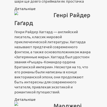
шари ще довго сприймали як простачка
Детальніше
Генрі Райдер
Гаґард
Генри Райдер Хаггард — английский
писатель, классик мировой
приключенческой литературы. Хаггарда
называют предтечей современного
фэнтези, а также основоположником жанра
«Затерянные миры». Хаггард был удостоен
звания «Рыцарь-Командор ордена
Британской империи». Несмотря на то, что
его романы были написаны в конце
викторианской эпохи, они продолжают
быть интересны для современного
читателя, привлекая экзотикой и
романтикой путешествий.
Детальніше
Марджері