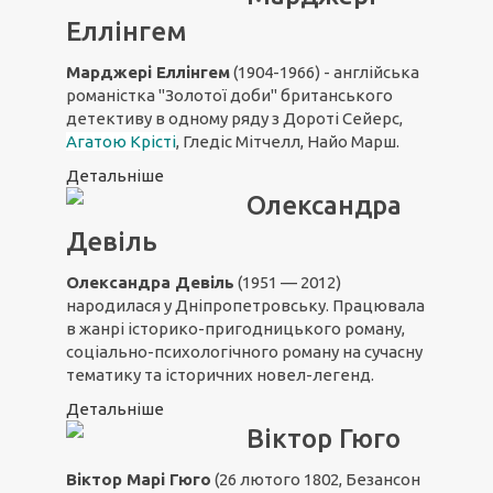
Еллінгем
Марджері Еллінгем
(1904-1966) - англійська
романістка "Золотої доби" британського
детективу в одному ряду з Дороті Сейерс,
Агатою Крісті
, Гледіс Мітчелл, Найо Марш.
Детальніше
Олександра
Девіль
Олександра Девіль
(1951 — 2012)
народилася у Дніпропетровську. Працювала
в жанрі історико-пригодницького роману,
соціально-психологічного роману на сучасну
тематику та історичних новел-легенд.
Детальніше
Віктор Гюго
Віктор Марі Гюго
(26 лютого 1802, Безансон