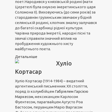
поет.Народився у князівській родині (мати
Церетелі була онукою імеретинського царя
Соломона II). Виховуючись (до семи років) за
стародавнім грузинським звичаєм у бідній
селянській родині, хлопчик змалку залучався
до багатої скарбниці рідної культури.
Чарівна природа Імеретії, народні пісні та
звичаї справили значний вплив на
пробудження художнього хисту
майбутнього поета.
Детальніше
Хуліо
Кортасар
Хуліо Кортасар (1914-1984) – видатний
аргентинський письменник ХХ століття,
поряд із колумбійцем
Габріелем Гарсією
Маркесом
, мексиканцем Карлосом
Фуентесом, парагвайцем Аугусто Роа
Бастосом, перуанцем Маріо Варгасом