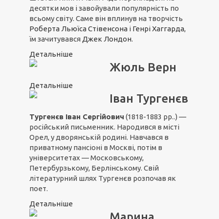
десятки мов і завойували популярність по
всьому світу. Саме він вплинув на творчість
Роберта Льюїса Стівенсона
і
Генрі Хаггарда
,
їм зачитувався
Джек Лондон.
Детальніше
Жюль Верн
Детальніше
Іван Тургенєв
Тургенєв Іван Сергійович
(1818-1883 рр..) —
російський письменник. Народився в місті
Орел, у дворянській родині. Навчався в
приватному пансіоні в Москві, потім в
університетах — Московському,
Петербурзькому, Берлінському. Свій
літературний шлях Тургенєв розпочав як
поет.
Детальніше
Марина