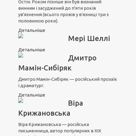
Остін. Роком пізніше він був визнаний
винним і засуджений до п'яти років
ув'язнення (всього провів у в'язниці три з
половиною роки).
Детальніше
Мері Шеллі
Детальніше
Дмитро
Мамін-Сибіряк
Дмитро Мамін-Сибіряк — російський прозаїк
і драматург.
Детальніше
Віра
Крижановська
Віра Крижановська — російська
письменниця, автор популярних в XIX