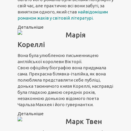
свій час, але практично всі вони забуті, за
винятком одного, який став
найвідомішим
романом жахів у світовій літературі
.
Детальніше
Марія
Кореллі
Вона була улюбленою письменницею
англійської королеви Вікторії.
Свою офіційну біографію вона придумала
сама. Прекрасна білявка-італійка, як вона
полюбляла представляти себе публіці,
донька таємничого князя Кореллі, насправді
була гладкою дамою середніх років,
незаконною донькою відомого поета
Чарльза Маккея і його гувернантки.
Детальніше
Марк Твен