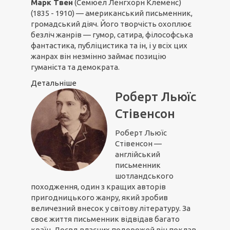
Марк Твен
(Семюел Ленгхорн Клеменс)
(1835 - 1910) — американський письменник,
громадський діяч. Його творчість охоплює
безліч жанрів — гумор, сатира, філософська
фантастика, публіцистика та ін, і у всіх цих
жанрах він незмінно займає позицію
гуманіста та демократа.
Детальніше
Роберт Льюїс
Стівенсон
Роберт Льюїс
Стівенсон —
англійський
письменник
шотландського
походження, один з кращих авторів
пригодницького жанру, який зробив
величезний внесок у світову літературу. За
своє життя письменник відвідав багато
країн. Досвд власних подорожей він поклав