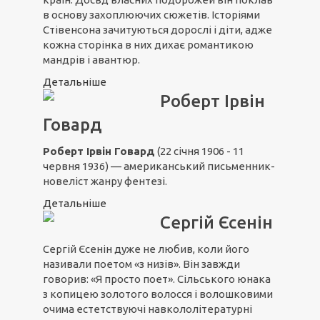
в основу захоплюючих сюжетів. Історіями
Стівенсона зачитуються дорослі і діти, адже
кожна сторінка в них дихає романтикою
мандрів і авантюр.
Детальніше
Роберт Ірвін
Говард
Роберт Ірвін Говард
(22 січня 1906 - 11
червня 1936) — американський письменник-
новеліст жанру фентезі.
Детальніше
Сергій Єсенін
Сергій Єсенін дуже не любив, коли його
називали поетом «з низів». Він завжди
говорив: «Я просто поет». Сільського юнака
з копицею золотого волосся і волошковими
очима естетствуючі навкололітературні