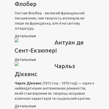
Флобер
Гюстав Флобер - великий французький
письменник, чия творчість вплинула не
лише на французьку, але й на світову
літературу.
Детальніше
Антуан де
Сент-Екзюпері
Детальніше
Чарльз
Діккенс
Чарлз Діккенс
(1812 год - 1870 год) — один з
найвидатніших англомовних романістів,
який став відомим як творець яскравих
комічних характерів та соціальний критик.
Детальніше