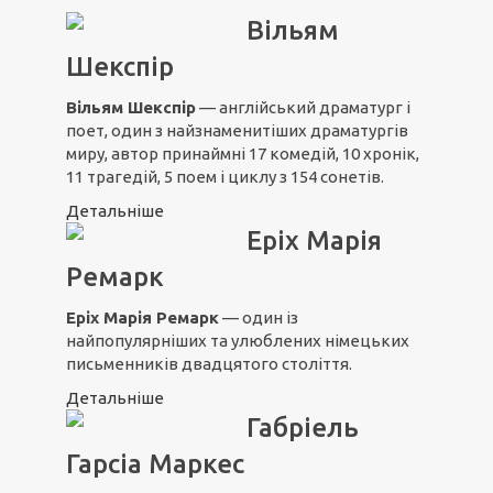
Вільям
Шекспір
Вільям Шекспір
— англійський драматург і
поет, один з найзнаменитіших драматургів
миру, автор принаймні 17 комедій, 10 хронік,
11 трагедій, 5 поем і циклу з 154 сонетів.
Детальніше
Еріх Марія
Ремарк
Еріх Марія Ремарк
— один із
найпопулярніших та улюблених німецьких
письменників двадцятого століття.
Детальніше
Габріель
Гарсіа Маркес