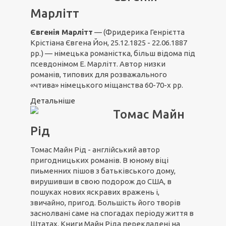
Марлітт
Євгенія Марлітт
— (Фридерика Генрієтта
Крістіана Євгена Йон, 25.12.1825 - 22.06.1887
рр.) — німецька романістка, більш відома під
псевдонімом Е. Марлітт. Автор низки
романів, типових для розважального
«чтива» німецького міщанства 60-70-х рр.
Детальніше
Томас Майн
Рід
Томас Майн Рід - англійський автор
пригодницьких романів. В юному віці
пиьменних пішов з батьківського дому,
вирушивши в свою подорож до США, в
пошуках нових яскравих вражень і,
звичайно, пригод. Большість його творів
заснолвані саме на спогадах періоду життя в
Штатах. Книги Майн Ріда перекладені на