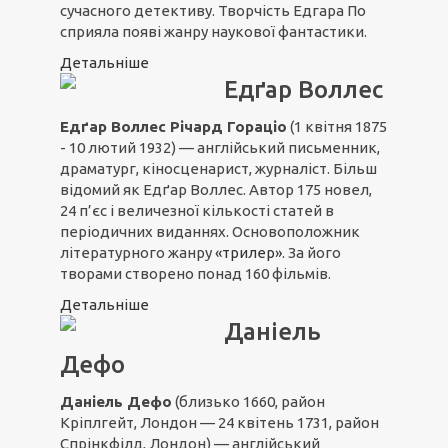
сучасного детективу. Творчість Едгара По
сприяла появі жанру наукової фантастики.
Детальніше
Едґар Воллес
Едґар Воллес Річард Гораціо
(1 квітня 1875
- 10 лютий 1932) — англійський письменник,
драматург, кіносценарист, журналіст. Більш
відомий як Едґар Воллес. Автор 175 новел,
24 п’єс і величезної кількості статей в
періодичних виданнях. Основоположник
літературного жанру
«трилер»
. За його
творами створено понад 160 фільмів.
Детальніше
Даніель
Дефо
Даніель Дефо
(близько 1660, район
Кріплгейт, Лондон — 24 квітень 1731, район
Спрінкфілд, Лондон) — англійський