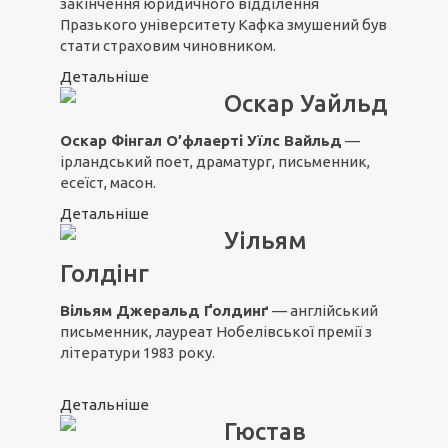
закінчення юридичного відділення
Празького університету Кафка змушений був
стати страховим чиновником.
Детальніше
Оскар Уайльд
Оскар Фінгал О’флаерті Уїлс Вайльд
—
ірландський поет, драматург, письменник,
есеїст, масон.
Детальніше
Уільям
Голдінг
Вільям Джеральд Ґолдинґ
— англійський
письменник, лауреат Нобелівської премії з
літератури 1983 року.
Детальніше
Гюстав