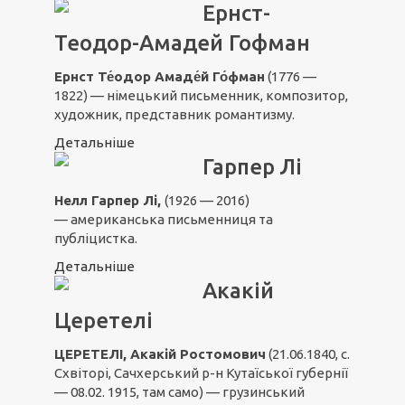
Ернст-
Теодор-Амадей Гофман
Ернст Те́одор Амаде́й Го́фман
(1776 —
1822) — німецький письменник, композитор,
художник, представник романтизму.
Детальніше
Гарпер Лі
Нелл Гарпер Лі,
(1926 — 2016)
— американська письменниця та
публіцистка.
Детальніше
Акакій
Церетелі
ЦЕРЕТЕЛІ, Акакій Ростомович
(21.06.1840, с.
Схвіторі, Сачхерський р-н Кутаїської губернії
— 08.02. 1915, там само) — грузинський