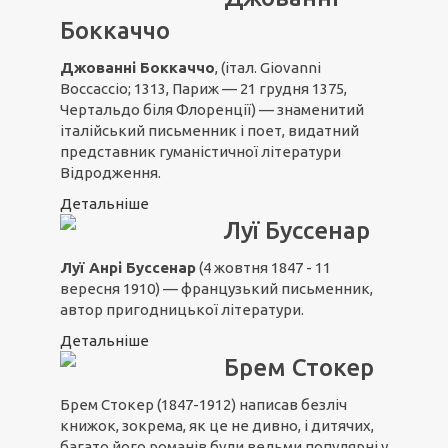
Боккаччо
Джованні Боккаччо
, (італ. Giovanni
Boccaccio; 1313, Париж — 21 грудня 1375,
Чертальдо біля Флоренції) — знаменитий
італійський письменник і поет, видатний
представник гуманістичної літератури
Відродження.
Детальніше
Луї Буссенар
Луї Анрі Буссенар
(4 жовтня 1847 - 11
вересня 1910) — французький письменник,
автор пригодницької літератури.
Детальніше
Брем Стокер
Брем Стокер (1847-1912) написав безліч
книжок, зокрема, як це не дивно, і дитячих,
багато його романів були вельми популярні у