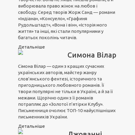
виборювала право жінок на любов і
свободу. Серед творів Жорж Санд — романи
«Індіана», «Консуело», «Графиня
Рудольштадт», «Вона і він», «Історія мого
життя» та інші, які стали популярними у
багатьох поколінь читачів.
Детальніше
Симона Вілар
Сімона Вілар — один з кращих сучасних
українських авторів, майстер жанру
слов’янського фентезі, історичного та
пригодницького любовного романів. Її
твори популярні не тільки в Україні, а й за її
межами. Щорічно один з її романів
потрапляє до «Золотої п’ятірки Клубу».
Письменниця очолює ТОП-10 найуспішніших
письменників України.
Детальніше
Джованні