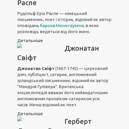
Распе
Рудо́льф Еріх Ра́спе — німецький
письменник, поет і історик, відомий як автор
оповідань
барона Мюнхгаузена
, в яких
розповідь ведеться від його імені.
Детальніше
Джонатан
Свіфт
Джонатан Свіфт
(1667-1745) — церковний
діяч, публіцист, сатирик, англомовний
ірландський письменник, відомий як автор
"Мандрів Гулівера". Британська
енциклопедія вважає його найвидатнішим
англомовним прозаїком-сатириком усіх
часів
. Менш відомий як поет.
Детальніше
Герберт