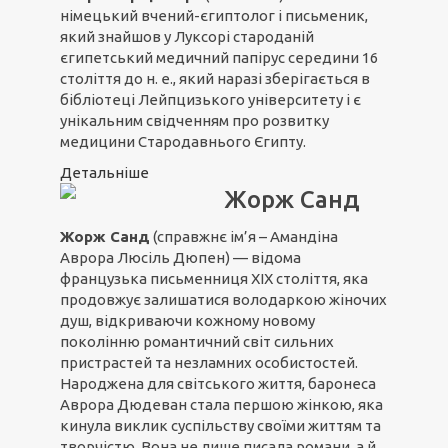
німецький вчений-єгиптолог і письменик,
який знайшов у Луксорі староданій
єгипетський медичний папірус середини 16
століття до н. е., який наразі зберігається в
бібліотеці Лейпцизького університету і є
унікальним свідченням про розвитку
медицини Стародавнього Єгипту.
Детальніше
Жорж Санд
Жорж Санд
(справжнє ім’я – Амандіна
Аврора Люсіль Дюпен) — відома
французька письменниця XIX століття, яка
продовжує залишатися володаркою жіночих
душ, відкриваючи кожному новому
поколінню романтичний світ сильних
пристрастей та незламних особистостей.
Народжена для світського життя, баронеса
Аврора Дюдеван стала першою жінкою, яка
кинула виклик суспільству своїми життям та
творчістю. Вона не лише писала романи, а й