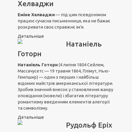
Хелваджи
Еміне Хелваджи
— під цим псевдонімом
працює сучасна письменниця, яка не бажає
розкривати своє справжнє ім'я.
Детальніше
Натаніель
Готорн
Натаніель Готорн
(4 липня 1804 Сейлем,
Массачусетс — 19 травня 1864, Плімут, Нью-
Гемпшир) — один з перших і найбільш
відомих майстрів американської літератури.
Зробив значний внесок у становлення жанру
оповідання (новели) і збагатив літературу
романтизму введенням елементів алегорії
та символізму.
Детальніше
Рудольф Еріх