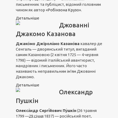
письменник та публіцист, відомий головним
чином як автор
«Робінзона Крузо».
Детальніше
Джованні
Джакомо Казанова
Джако́мо Джірола́мо Казано́ва
кавалер де
Сенгаль — дворянський титул, вигаданий
самим Казановою (2 квітня 1725 — 4 червня
1798) — відомий італійський авантюрист,
мандрівник і письменник. Його часто
називають неправильним ім'ям Джованні
Джакомо.
Детальніше
Олександр
Пушкін
Олекса́ндр Сергі́йович Пу́шкін
(26 травня
1799 —
29 січня
1837) — російський поет,