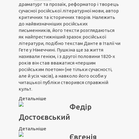
драматург та прозаїк, реформатор і творець
сучасної російської літературної мови, автор
критичних та історичних творів. Належить
до найвизначніших російських
письменників, його тексти розглядаються
як найпрестижніший зразок російської
літератури, подібно текстам Данте в Італії чи
Гете у Німеччині. Пушкіна ще за життя
називали генієм, і з другої половини 1820-х
років він став вважатися «першим
російським поетом» (не тільки сучасності,
але й усіх часів), а навколо його особи у
читацької публіки створився справжній
культ.
Детальніше
Федір
Достоєвський
Детальніше
Євгенія