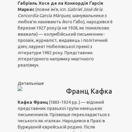
Ґабріель Хосе де ла Конкордія Ґарсія
Маркес
(повне ім'я, ісп.
Gabriel José de la
Concordia García Márquez
, шанувальники з
любов'ю називають його Ґабо), народився 6
березня 1927 року (а не 1928, як помилково
вважали) — колумбійський письменник-
прозаїк, журналіст, видавець і політичний
діяч; лауреат Нобелівської премії з
літератури 1982 року. Представник
літературного напрямку «магічного
реалізму».
Детальніше
Франц Кафка
Кафка Франц
(1883-1924 рр..) — відомий
представник празької групи німецьких
письменників. Прізвище перекладається з
чеського як «галка». Народився в Празі в
буржуазній єврейській родині. Після