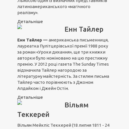
Льйосою один із визначних представників
латиноамериканського «магічного
реалізму».
Детальніше
Енн Тайлер
Енн Тайлер —
американська письменниця,
лауреатка Пулітцерівської премії 1988 року
за роман «Уроки дихання», ще три книжки
авторки було номіновано на цю престижну
премію. У 2012 році газета The Sunday Times
відзначила Тайлер нагородою за
літературну майстерність. За стилем письма
Тайлер часто порівнюють з Джоном
Апдайком і Джейн Остін.
Детальніше
Вільям
Теккерей
Вільям Мейкпіс Теккерей (18 липня 1811 - 24