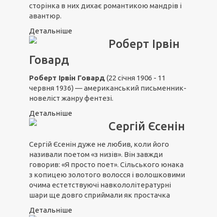
сторінка в них дихає романтикою мандрів і
авантюр.
Детальніше
Роберт Ірвін
Говард
Роберт Ірвін Говард
(22 січня 1906 - 11
червня 1936) — американський письменник-
новеліст жанру фентезі.
Детальніше
Сергій Єсенін
Сергій Єсенін дуже не любив, коли його
називали поетом «з низів». Він завжди
говорив: «Я просто поет». Сільського юнака
з копицею золотого волосся і волошковими
очима естетствуючі навкололітературні
шари ще довго сприймали як простачка
Детальніше