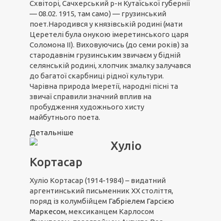
Схвіторі, Сачхерський р-н Кутаїської губернії
— 08.02. 1915, там само) — грузинський
поет.Народився у князівській родині (мати
Церетелі була онукою імеретинського царя
Соломона II). Виховуючись (до семи років) за
стародавнім грузинським звичаєм у бідній
селянській родині, хлопчик змалку залучався
до багатої скарбниці рідної культури.
Чарівна природа Імеретії, народні пісні та
звичаї справили значний вплив на
пробудження художнього хисту
майбутнього поета.
Детальніше
Хуліо
Кортасар
Хуліо Кортасар (1914-1984) – видатний
аргентинський письменник ХХ століття,
поряд із колумбійцем
Габріелем Гарсією
Маркесом
, мексиканцем Карлосом