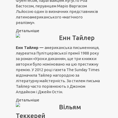
Фуентесом, парагвайцем Аугусто Роа
Бастосом, перуанцем Маріо Варгасом
Льйосою один із визначних представників
латиноамериканського «магічного
реалізму».
Детальніше
Енн Тайлер
Енн Тайлер —
американська письменниця,
лауреатка Пулітцерівської премії 1988 року
за роман «Уроки дихання», ще три книжки
авторки було номіновано на цю престижну
премію. У 2012 році газета The Sunday Times
відзначила Тайлер нагородою за
літературну майстерність. За стилем письма
Тайлер часто порівнюють з Джоном
Апдайком і Джейн Остін.
Детальніше
Вільям
Теккерей