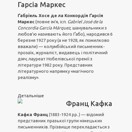
Гарсіа Маркес
Ґабріель Хосе де ла Конкордія Ґарсія
Маркес
(повне ім'я, ісп.
Gabriel José de la
Concordia García Márquez
, шанувальники з
любов'ю називають його Ґабо), народився 6
березня 1927 року (а не 1928, як помилково
вважали) — колумбійський письменник-
прозаїк, журналіст, видавець і політичний
діяч; лауреат Нобелівської премії з
літератури 1982 року. Представник
літературного напрямку «магічного
реалізму».
Детальніше
Франц Кафка
Кафка Франц
(1883-1924 рр..) — відомий
представник празької групи німецьких
письменників. Прізвище перекладається з