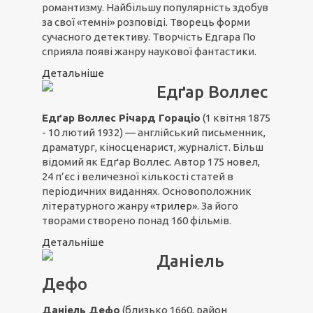
романтизму. Найбільшу популярність здобув
за свої «темні» розповіді. Творець форми
сучасного детективу. Творчість Едгара По
сприяла появі жанру наукової фантастики.
Детальніше
Едґар Воллес
Едґар Воллес Річард Гораціо
(1 квітня 1875
- 10 лютий 1932) — англійський письменник,
драматург, кіносценарист, журналіст. Більш
відомий як Едґар Воллес. Автор 175 новел,
24 п’єс і величезної кількості статей в
періодичних виданнях. Основоположник
літературного жанру
«трилер»
. За його
творами створено понад 160 фільмів.
Детальніше
Даніель
Дефо
Даніель Дефо
(близько 1660, район