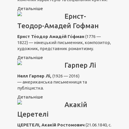
Детальніше
Ернст-
Теодор-Амадей Гофман
Ернст Те́одор Амаде́й Го́фман
(1776 —
1822) — німецький письменник, композитор,
художник, представник романтизму.
Детальніше
Гарпер Лі
Нелл Гарпер Лі,
(1926 — 2016)
— американська письменниця та
публіцистка.
Детальніше
Акакій
Церетелі
ЦЕРЕТЕЛІ, Акакій Ростомович
(21.06.1840, с.