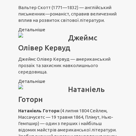
Вальтер Скотт (1771—1832) — англійський
письменник—романіст, справив величезний
вплив на розвиток світової літератури.
Детальніше
Джеймс
Олівер Кервуд
Джеймс Олівер Кервуд — американський
прозаїк та захисник навколишнього
середовища.
Детальніше
Натаніель
Готорн
Натаніель Готорн
(4 липня 1804 Сейлем,
Массачусетс — 19 травня 1864, Плімут, Нью-
Гемпшир) — один з перших і найбільш
відомих майстрів американської літератури.