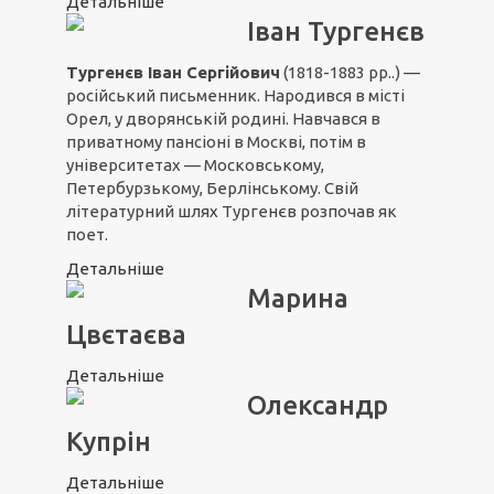
Детальніше
Іван Тургенєв
Тургенєв Іван Сергійович
(1818-1883 рр..) —
російський письменник. Народився в місті
Орел, у дворянській родині. Навчався в
приватному пансіоні в Москві, потім в
університетах — Московському,
Петербурзькому, Берлінському. Свій
літературний шлях Тургенєв розпочав як
поет.
Детальніше
Марина
Цвєтаєва
Детальніше
Олександр
Купрін
Детальніше