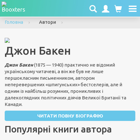
To
nav
Головна
Автори
Джон Бакен
Джон Бакен
(1875 — 1940) практично не відомий
українському читачеві, а він же був не лише
першокласним письменником, автором
неперевершених «шпигунських» бестселерів, але й
одним із найбільш розумних, проникливих і
далекоглядних політичних діячів Великої Британії та
Канади.
ЧИТАТИ ПОВНУ БІОГРАФІЮ
Популярні книги автора