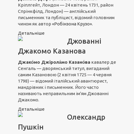
Кріплгейт, Лондон — 24 квітень 1731, район
Спрінкфілд, Лондон) — англійський
письменник та публіцист, відомий головним
чином як автор
«Робінзона Крузо».
Детальніше
Джованні
Джакомо Казанова
Джако́мо Джірола́мо Казано́ва
кавалер де
Сенгаль — дворянський титул, вигаданий
самим Казановою (2 квітня 1725 — 4 червня
1798) — відомий італійський авантюрист,
мандрівник і письменник. Його часто
називають неправильним ім'ям Джованні
Джакомо.
Детальніше
Олександр
Пушкін