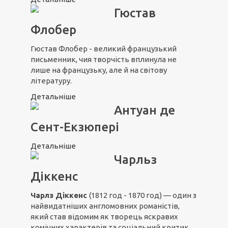
Гюстав
Флобер
Гюстав Флобер - великий французький
письменник, чия творчість вплинула не
лише на французьку, але й на світову
літературу.
Детальніше
Антуан де
Сент-Екзюпері
Детальніше
Чарльз
Діккенс
Чарлз Діккенс
(1812 год - 1870 год) — один з
найвидатніших англомовних романістів,
який став відомим як творець яскравих
комічних характерів та соціальний критик.