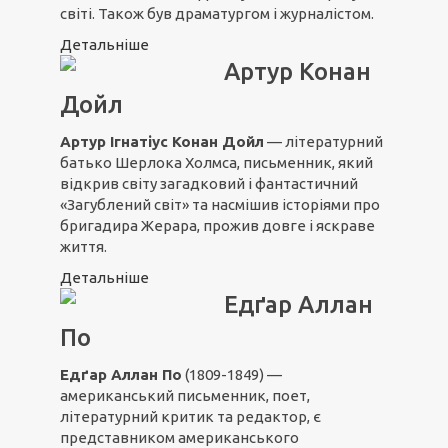
світі. Також був драматургом і журналістом.
Детальніше
Артур Конан
Дойл
Артур Ігнатіус Конан Дойл
— літературний
батько Шерлока Холмса, письменник, який
відкрив світу загадковий і фантастичний
«Загублений світ» та насмішив історіями про
бригадира Жерара, прожив довге і яскраве
життя.
Детальніше
Едґар Аллан
По
Едґар Аллан По
(1809-1849) —
американський письменник, поет,
літературний критик та редактор, є
представником американського