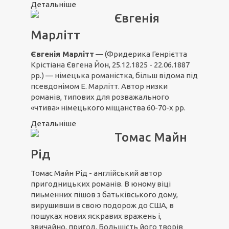
Детальніше
Євгенія
Марлітт
Євгенія Марлітт
— (Фридерика Генрієтта
Крістіана Євгена Йон, 25.12.1825 - 22.06.1887
рр.) — німецька романістка, більш відома під
псевдонімом Е. Марлітт. Автор низки
романів, типових для розважального
«чтива» німецького міщанства 60-70-х рр.
Детальніше
Томас Майн
Рід
Томас Майн Рід - англійський автор
пригодницьких романів. В юному віці
пиьменних пішов з батьківського дому,
вирушивши в свою подорож до США, в
пошуках нових яскравих вражень і,
звичайно, пригод. Большість його творів