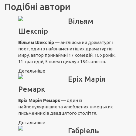
Подібні автори
Вільям
Шекспір
Вільям Шекспір
— англійський драматург і
поет, один з найзнаменитіших драматургів
миру, автор принаймні 17 комедій, 10 хронік,
11 трагедій, 5 поем і циклу з 154 сонетів.
Детальніше
Еріх Марія
Ремарк
Еріх Марія Ремарк
— один із
найпопулярніших та улюблених німецьких
письменників двадцятого століття.
Детальніше
Габріель