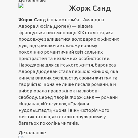
Жорж Санд
Жорж Санд
(справжнє ім’я – Амандіна
Аврора Люсіль Дюпен) — відома
французька письменниця XIX століття, яка
продовжує залишатися володаркою жіночих
душ, відкриваючи кожному новому
поколінню романтичний світ сильних
пристрастей та незламних особистостей.
Народжена для світського життя, баронеса
Аврора Дюдеван стала першою жінкою, яка
кинула виклик суспільству своїми життям та
творчістю. Вона не лише писала романи, а й
виборювала право жінок на любов і
свободу. Серед творів Жорж Санд — романи
«Індіана», «Консуело», «Графиня
Рудольштадт», «Вона і він», «Історія мого
життя» та інші, які стали популярними у
багатьох поколінь читачів.
Детальніше