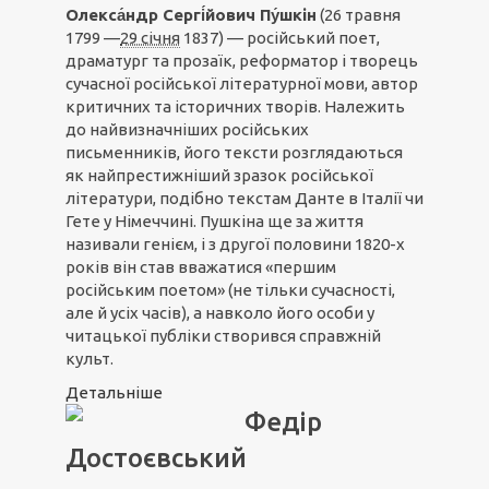
Олекса́ндр Сергі́йович Пу́шкін
(26 травня
1799 —
29 січня
1837) — російський поет,
драматург та прозаїк, реформатор і творець
сучасної російської літературної мови, автор
критичних та історичних творів. Належить
до найвизначніших російських
письменників, його тексти розглядаються
як найпрестижніший зразок російської
літератури, подібно текстам Данте в Італії чи
Гете у Німеччині. Пушкіна ще за життя
називали генієм, і з другої половини 1820-х
років він став вважатися «першим
російським поетом» (не тільки сучасності,
але й усіх часів), а навколо його особи у
читацької публіки створився справжній
культ.
Детальніше
Федір
Достоєвський