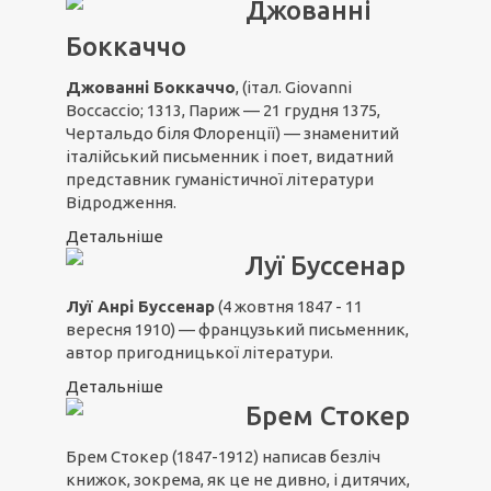
Джованні
Боккаччо
Джованні Боккаччо
, (італ. Giovanni
Boccaccio; 1313, Париж — 21 грудня 1375,
Чертальдо біля Флоренції) — знаменитий
італійський письменник і поет, видатний
представник гуманістичної літератури
Відродження.
Детальніше
Луї Буссенар
Луї Анрі Буссенар
(4 жовтня 1847 - 11
вересня 1910) — французький письменник,
автор пригодницької літератури.
Детальніше
Брем Стокер
Брем Стокер (1847-1912) написав безліч
книжок, зокрема, як це не дивно, і дитячих,