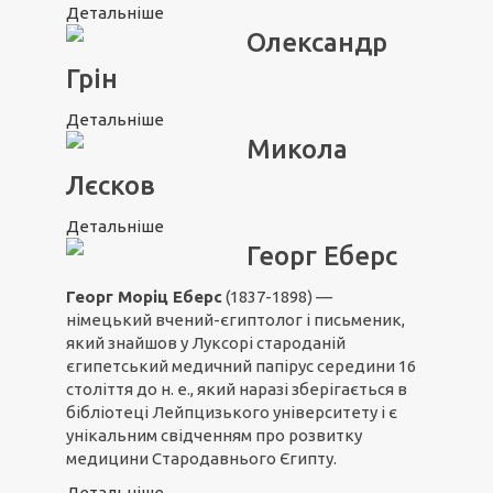
Детальніше
Олександр
Грін
Детальніше
Микола
Лєсков
Детальніше
Георг Еберс
Георг Моріц Еберс
(1837-1898) —
німецький вчений-єгиптолог і письменик,
який знайшов у Луксорі староданій
єгипетський медичний папірус середини 16
століття до н. е., який наразі зберігається в
бібліотеці Лейпцизького університету і є
унікальним свідченням про розвитку
медицини Стародавнього Єгипту.
Детальніше