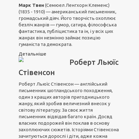
Марк Твен
(Семюел Ленгхорн Клеменс)
(1835 - 1910) — американський письменник,
громадський діяч. Його творчість охоплює
безліч жанрів — гумор, сатира, філософська
фантастика, публіцистика та ін, і у всіх цих
жанрах він незмінно займає позицію
гуманіста та демократа.
Детальніше
Роберт Льюїс
Стівенсон
Роберт Льюїс Стівенсон — англійський
письменник шотландського походження,
один з кращих авторів пригодницького
жанру, який зробив величезний внесок у
світову літературу. За своє життя
письменник відвідав багато країн. Досвд
власних подорожей він поклав в основу
захоплюючих сюжетів. Історіями Стівенсона
зачитуються дорослі і діти, адже кожна