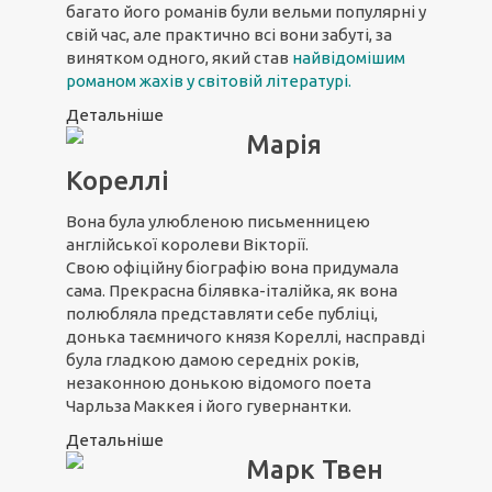
багато його романів були вельми популярні у
свій час, але практично всі вони забуті, за
винятком одного, який став
найвідомішим
романом жахів у світовій літературі
.
Детальніше
Марія
Кореллі
Вона була улюбленою письменницею
англійської королеви Вікторії.
Свою офіційну біографію вона придумала
сама. Прекрасна білявка-італійка, як вона
полюбляла представляти себе публіці,
донька таємничого князя Кореллі, насправді
була гладкою дамою середніх років,
незаконною донькою відомого поета
Чарльза Маккея і його гувернантки.
Детальніше
Марк Твен