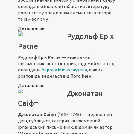
Зробив значний внесок у становлення жанру
оповідання (новели) і збагатив літературу
романтизму введенням елементів алегорії
та символізму.
Детальніше
Рудольф Еріх
Распе
Рудо́льф Еріх Ра́спе — німецький
письменник, поет і історик, відомий як автор
оповідань
барона Мюнхгаузена
, в яких
розповідь ведеться від його імені.
Детальніше
Джонатан
Свіфт
Джонатан Свіфт
(1667-1745) — церковний
діяч, публіцист, сатирик, англомовний
ірландський письменник, відомий як автор
"Мандрів Гулівера". Британська