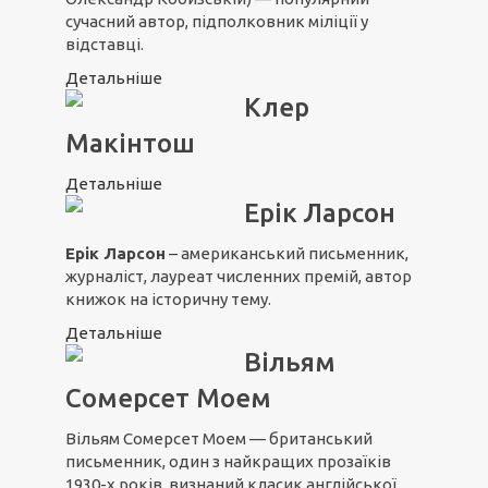
сучасний автор, підполковник міліції у
відставці.
Детальніше
Клер
Макінтош
Детальніше
Ерік Ларсон
Ерік Ларсон
– американський письменник,
журналіст, лауреат численних премій, автор
книжок на історичну тему.
Детальніше
Вільям
Сомерсет Моем
Вільям Сомерсет Моем — британський
письменник, один з найкращих прозаїків
1930-х років, визнаний класик англійської