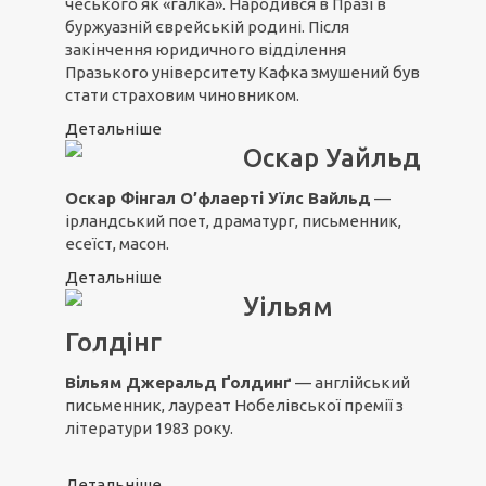
чеського як «галка». Народився в Празі в
буржуазній єврейській родині. Після
закінчення юридичного відділення
Празького університету Кафка змушений був
стати страховим чиновником.
Детальніше
Оскар Уайльд
Оскар Фінгал О’флаерті Уїлс Вайльд
—
ірландський поет, драматург, письменник,
есеїст, масон.
Детальніше
Уільям
Голдінг
Вільям Джеральд Ґолдинґ
— англійський
письменник, лауреат Нобелівської премії з
літератури 1983 року.
Детальніше