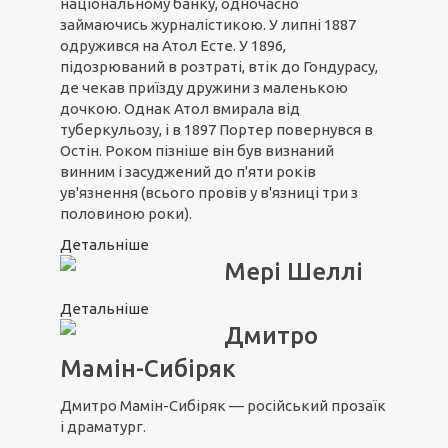
національному банку, одночасно
займаючись журналістикою. У липні 1887
одружився на Атол Есте. У 1896,
підозрюваний в розтраті, втік до Гондурасу,
де чекав приїзду дружини з маленькою
дочкою. Однак Атол вмирала від
туберкульозу, і в 1897 Портер повернувся в
Остін. Роком пізніше він був визнаний
винним і засуджений до п'яти років
ув'язнення (всього провів у в'язниці три з
половиною роки).
Детальніше
Мері Шеллі
Детальніше
Дмитро
Мамін-Сибіряк
Дмитро Мамін-Сибіряк — російський прозаїк
і драматург.