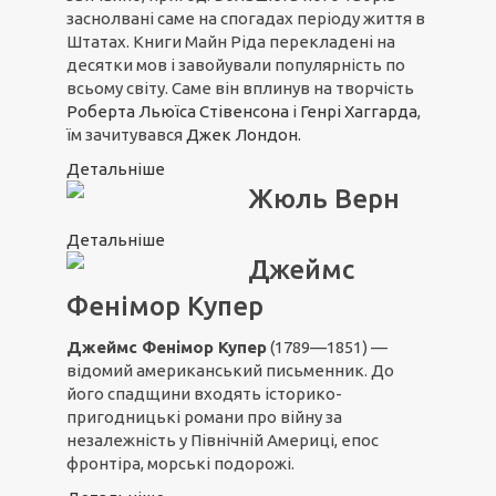
заснолвані саме на спогадах періоду життя в
Штатах. Книги Майн Ріда перекладені на
десятки мов і завойували популярність по
всьому світу. Саме він вплинув на творчість
Роберта Льюїса Стівенсона
і
Генрі Хаггарда
,
їм зачитувався
Джек Лондон.
Детальніше
Жюль Верн
Детальніше
Джеймс
Фенімор Купер
Джеймс Фенімор Купер
(1789—1851) —
відомий американський письменник. До
його спадщини входять історико-
пригодницькі романи про війну за
незалежність у Північній Америці, епос
фронтіра, морські подорожі.