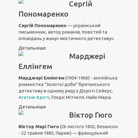
Сергій
Пономаренко
Сергій Пономаренко
— український
письменник, автор романів, повістей та
оповідань у жанрі «містичного детективу».
Детальніше
Марджері
Еллінгем
Марджері Еллінгем
(1904-1966) - англійська
романістка "Золотої доби" британського
детективу в одному ряду з Дороті Сейерс,
Агатою Крісті
, Гледіс Мітчелл, Найо Марш.
Детальніше
Віктор Гюго
Віктор Марі Гюго
(26 лютого 1802, Безансон
- 22 травня 1885, Париж) — французький