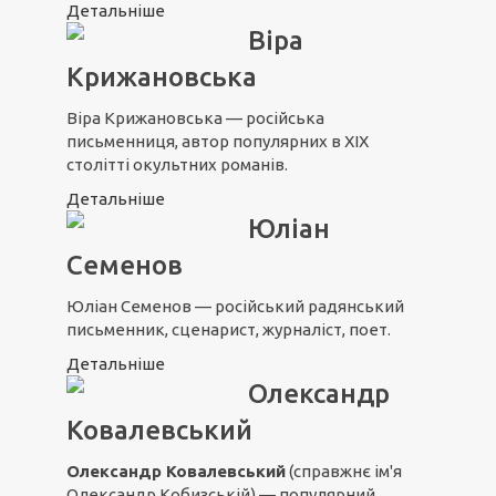
Детальніше
Віра
Крижановська
Віра Крижановська — російська
письменниця, автор популярних в XIX
столітті окультних романів.
Детальніше
Юліан
Семенов
Юліан Семенов — російський радянський
письменник, сценарист, журналіст, поет.
Детальніше
Олександр
Ковалевський
Олександр Ковалевський
(справжнє ім'я
Олександр Кобизській) — популярний