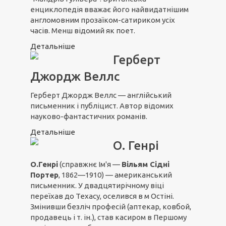
енциклопедія вважає його найвидатнішим
англомовним прозаїком-сатириком усіх
часів
. Менш відомий як поет.
Детальніше
Герберт
Джордж Веллс
Герберт Джордж Веллс — англійський
письменник і публіцист. Автор відомих
науково-фантастичних романів.
Детальніше
О. Генрі
О.Генрі
(справжнє Ім'я —
Вільям Сідні
Портер
, 1862—1910) — американський
письменник. У двадцятирічному віці
переїхав до Техасу, оселився в м Остіні.
Змінивши безліч професій (аптекар, ковбой,
продавець і т. ін.), став касиром в Першому