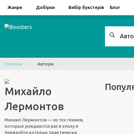
Facebook
Google
Жанри
Добірки
Вибір букстерів
Блог
Головна
Автори
Популя
Михайло
Лермонтов
Михаил Лермонтов — из тех гениев,
которые рождаются раз в эпоху и
превзойти которых практически