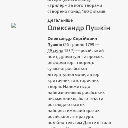
«трилер»
. За його творами
створено понад 160 фільмів.
Детальніше
Олександр Пушкін
Олекса́ндр Сергі́йович
Пу́шкін
(26 травня 1799 —
29 січня
1837) — російський
поет, драматург та прозаїк,
реформатор і творець
сучасної російської
літературної мови, автор
критичних та історичних
творів. Належить до
найвизначніших російських
письменників, його тексти
розглядаються як
найпрестижніший зразок
російської літератури,
подібно текстам Данте в Італії