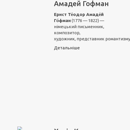
Амадей Гофман
Ернст Те́одор Амаде́й
Го́фман
(1776 — 1822) —
німецький письменник,
композитор,
художник, представник романтизму
Детальніше