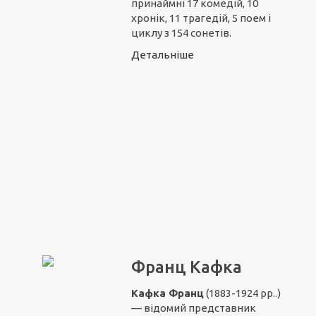
принаймні 17 комедій, 10
хронік, 11 трагедій, 5 поем і
циклу з 154 сонетів.
Детальніше
Франц Кафка
Кафка Франц
(1883-1924 рр..)
— відомий представник