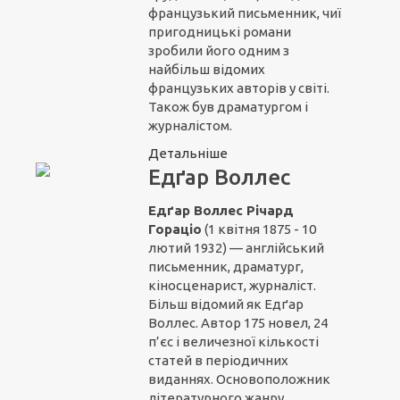
французький письменник, чиї
пригодницькі романи
зробили його одним з
найбільш відомих
французьких авторів у світі.
Також був драматургом і
журналістом.
Детальніше
Едґар Воллес
Едґар Воллес Річард
Гораціо
(1 квітня 1875 - 10
лютий 1932) — англійський
письменник, драматург,
кіносценарист, журналіст.
Більш відомий як Едґар
Воллес. Автор 175 новел, 24
п’єс і величезної кількості
статей в періодичних
виданнях. Основоположник
літературного жанру