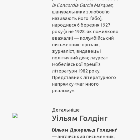
la Concordia García Márquez
,
шанувальники з любов'ю
називають його Ґабо),
народився 6 березня 1927
року (а не 1928, як помилково
вважали) — колумбійський
письменник-прозаїк,
журналіст, видавець і
політичний діяч; лауреат
Нобелівської премії з
літератури 1982 року.
Представник літературного
напрямку «магічного
реалізму».
Детальніше
Уільям Голдінг
Вільям Джеральд Ґолдинґ
— англійський письменник,