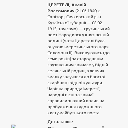
ЦЕРЕТЕЛІ, Акакій
Ростомович
(21.06.1840, с.
Схвіторі, Сачхерський р-н
Кутаїської губернії — 08.02.
1915, там само) — грузинський
поет.Народився у князівській
родині (мати Церетелі була
онукою імеретинського царя
Соломона II). Виховуючись (до
семи років) за стародавнім
грузинським звичаєм у бідній
селянській родині, хлопчик
змалку залучався до багатої
скарбниці рідної культури.
Чарівна природа Імеретії,
народні пісні та звичаї
справили значний вплив на
пробудження художнього
хисту майбутнього поета.
Детальніше