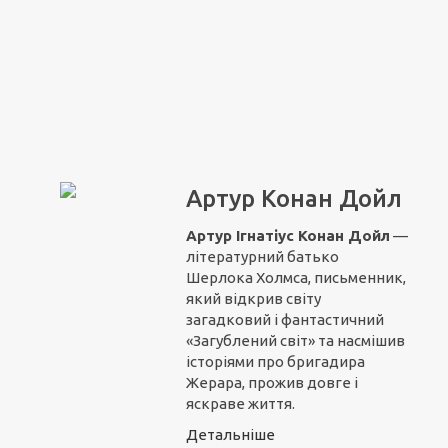
Артур Конан Дойл
Артур Ігнатіус Конан Дойл
—
літературний батько
Шерлока Холмса, письменник,
який відкрив світу
загадковий і фантастичний
«Загублений світ» та насмішив
історіями про бригадира
Жерара, прожив довге і
яскраве життя.
Детальніше