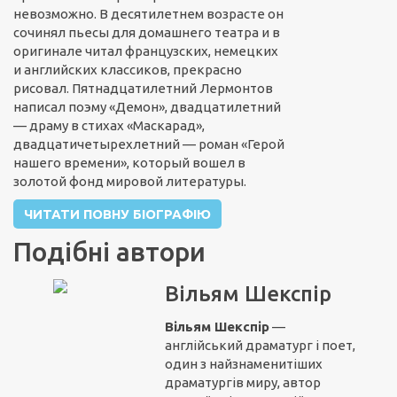
невозможно. В десятилетнем возрасте он
сочинял пьесы для домашнего театра и в
оригинале читал французских, немецких
и английских классиков, прекрасно
рисовал. Пятнадцатилетний Лермонтов
написал поэму «Демон», двадцатилетний
— драму в стихах «Маскарад»,
двадцатичетырехлетний — роман «Герой
нашего времени», который вошел в
золотой фонд мировой литературы.
ЧИТАТИ ПОВНУ БІОГРАФІЮ
Подібні автори
Вільям Шекспір
Вільям Шекспір
—
англійський драматург і поет,
один з найзнаменитіших
драматургів миру, автор