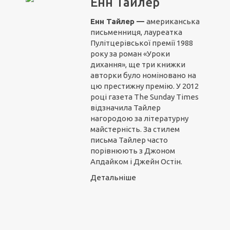
Енн Тайлер
Енн Тайлер —
американська
письменниця, лауреатка
Пулітцерівської премії 1988
року за роман «Уроки
дихання», ще три книжки
авторки було номіновано на
цю престижну премію. У 2012
році газета The Sunday Times
відзначила Тайлер
нагородою за літературну
майстерність. За стилем
письма Тайлер часто
порівнюють з Джоном
Апдайком і Джейн Остін.
Детальніше