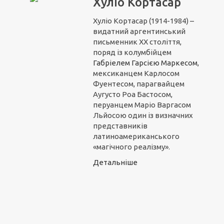
Хуліо Кортасар
Хуліо Кортасар (1914-1984) –
видатний аргентинський
письменник ХХ століття,
поряд із колумбійцем
Габріелем Гарсією Маркесом
,
мексиканцем Карлосом
Фуентесом, парагвайцем
Аугусто Роа Бастосом,
перуанцем Маріо Варгасом
Льйосою один із визначних
представників
латиноамериканського
«магічного реалізму».
Детальніше