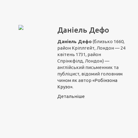
Даніель Дефо
Даніель Дефо
(близько 1660,
район Кріплгейт, Лондон — 24
квітень 1731, район
Спрінкфілд, Лондон) —
англійський письменник та
публіцист, відомий головним
чином як автор
«Робінзона
Крузо».
Детальніше