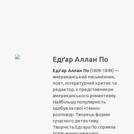
Едґар Аллан По
Едґар Аллан По
(1809-1849) —
американський письменник,
поет, літературний критик та
редактор, є представником
американського романтизму.
Найбільшу популярність
здобув за свої «темні»
розповіді. Творець форми
сучасного детективу.
Творчість Едгара По сприяла
появі жанру наукової