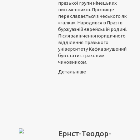
празької групи німецьких
письменників. Прізвище
перекладається з чеського як
«галка». Народився в Празі в
буржуазній єврейській родині.
Після закінчення юридичного
відділення Празького
університету Кафка змушений
був стати страховим
чиновником.
Детальніше
Ернст-Теодор-