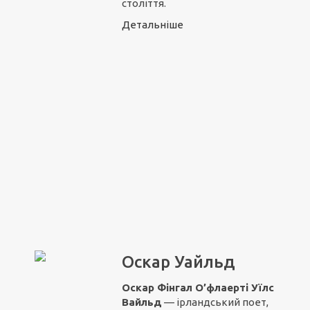
століття.
Детальніше
Оскар Уайльд
Оскар Фінгал О’флаерті Уїлс
Вайльд
— ірландський поет,