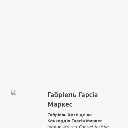
Габріель Гарсіа
Маркес
Ґабріель Хосе де ла
Конкордія Ґарсія Маркес
(повне ім'я, ісп.
Gabriel José de