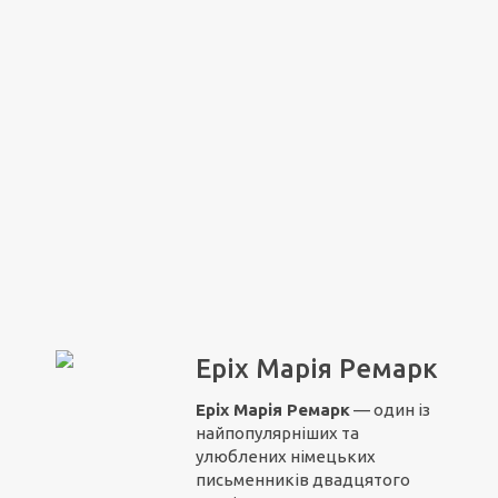
Еріх Марія Ремарк
Еріх Марія Ремарк
— один із
найпопулярніших та
улюблених німецьких
письменників двадцятого