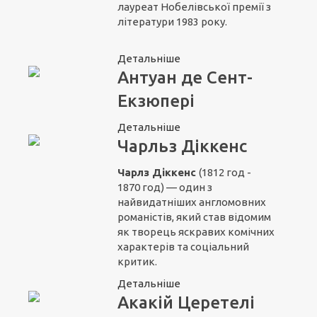
лауреат Нобелівської премії з
літератури 1983 року.
Детальніше
Антуан де Сент-
Екзюпері
Детальніше
Чарльз Діккенс
Чарлз Діккенс
(1812 год -
1870 год) — один з
найвидатніших англомовних
романістів, який став відомим
як творець яскравих комічних
характерів та соціальний
критик.
Детальніше
Акакій Церетелі