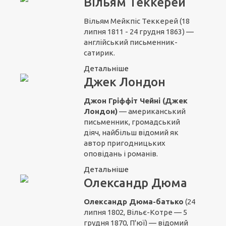
Вільям Теккерей
Вільям Мейкпіс Теккерей (18
липня 1811 - 24 грудня 1863) —
англійський письменник-
сатирик.
Детальніше
Джек Лондон
Джон Гріффіт Чейні (Джек
Лондон)
— американський
письменник, громадський
діяч, найбільш відомий як
автор пригодницьких
оповідань і романів.
Детальніше
Олександр Дюма
Олександр Дюма-батько
(24
липня 1802, Вільє-Котре — 5
грудня 1870, П'юї) — відомий