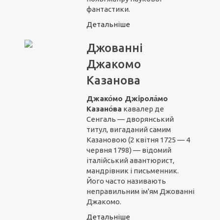
фантастики.
Детальніше
Джованні
Джакомо
Казанова
Джако́мо Джірола́мо
Казано́ва
кавалер де
Сенгаль — дворянський
титул, вигаданий самим
Казановою (2 квітня 1725 — 4
червня 1798) — відомий
італійський авантюрист,
мандрівник і письменник.
Його часто називають
неправильним ім'ям Джованні
Джакомо.
Детальніше