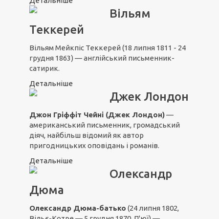
Детальніше
Вільям
Теккерей
Вільям Мейкпіс Теккерей (18 липня 1811 - 24
грудня 1863) — англійський письменник-
сатирик.
Детальніше
Джек Лондон
Джон Гріффіт Чейні (Джек Лондон)
—
американський письменник, громадський
діяч, найбільш відомий як автор
пригодницьких оповідань і романів.
Детальніше
Олександр
Дюма
Олександр Дюма-батько
(24 липня 1802,
Вільє-Котре — 5 грудня 1870, П'юї) —