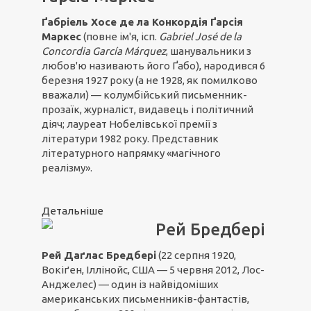
Ґабріель Хосе де ла Конкордія Ґарсія
Маркес
(повне ім'я, ісп.
Gabriel José de la
Concordia García Márquez
, шанувальники з
любов'ю називають його Ґабо), народився 6
березня 1927 року (а не 1928, як помилково
вважали) — колумбійський письменник-
прозаїк, журналіст, видавець і політичний
діяч; лауреат Нобелівської премії з
літератури 1982 року. Представник
літературного напрямку «магічного
реалізму».
Детальніше
Рей Бредбері
Рей Даґлас Бредбері
(22 серпня 1920,
Вокіґен, Іллінойс, США — 5 червня 2012, Лос-
Анджелес) — один із найвідоміших
американських письменників-фантастів,