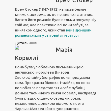
Брем Стокер
Брем Стокер (1847-1912) написав безліч
книжок, зокрема, як це не дивно, і дитячих,
багато його романів були вельми популярні у
свій час, але практично всі вони забуті, за
винятком одного, який став
найвідомішим
романом жахів у світовій літературі
.
Детальніше
Марія
Кореллі
Вона була улюбленою письменницею
англійської королеви Вікторії.
Свою офіційну біографію вона придумала
сама. Прекрасна білявка-італійка, як вона
полюбляла представляти себе публіці,
донька таємничого князя Кореллі, насправді
була гладкою дамою середніх років,
незаконною донькою відомого поета
Чарльза Маккея і його гувернантки.