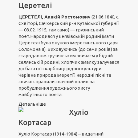
Церетелі
ЦЕРЕТЕЛІ, Акакій Ростомович
(21.06.1840, с.
Схвіторі, Сачхерський р-н Кутаїської губернії
— 08.02. 1915, там само) — грузинський
поет.Народився у князівській родині (мати
Церетелі була онукою імеретинського царя
Соломона II). Виховуючись (до семи років) за
стародавнім грузинським звичаєм у бідній
селянській родині, хлопчик змалку залучався
до багатої скарбниці рідної культури.
Чарівна природа Імеретії, народні пісні та
звичаї справили значний вплив на
пробудження художнього хисту
майбутнього поета.
Детальніше
Хуліо
Кортасар
Хуліо Кортасар (1914-1984) – видатний