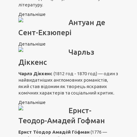
літературу.
Детальніше
Антуан де
Сент-Екзюпері
Детальніше
Чарльз
Діккенс
Чарлз Діккенс
(1812 год - 1870 год) — один з
найвидатніших англомовних романістів,
який став відомим як творець яскравих
комічних характерів та соціальний критик.
Детальніше
Ернст-
Теодор-Амадей Гофман
Ернст Те́одор Амаде́й Го́фман
(1776 —