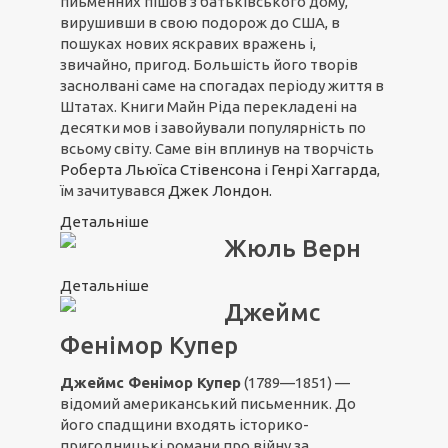
пиьменних пішов з батьківського дому,
вирушивши в свою подорож до США, в
пошуках нових яскравих вражень і,
звичайно, пригод. Большість його творів
заснолвані саме на спогадах періоду життя в
Штатах. Книги Майн Ріда перекладені на
десятки мов і завойували популярність по
всьому світу. Саме він вплинув на творчість
Роберта Льюїса Стівенсона
і
Генрі Хаггарда
,
їм зачитувався
Джек Лондон.
Детальніше
Жюль Верн
Детальніше
Джеймс
Фенімор Купер
Джеймс Фенімор Купер
(1789—1851) —
відомий американський письменник. До
його спадщини входять історико-
пригодницькі романи про війну за