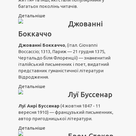
багатьох поколінь читачів.
Детальніше
Джованні
Боккаччо
Джованні Боккаччо
, (італ. Giovanni
Boccaccio; 1313, Париж — 21 грудня 1375,
Чертальдо біля Флоренції) — знаменитий
італійський письменник і поет, видатний
представник гуманістичної літератури
Відродження.
Детальніше
Луї Буссенар
Луї Анрі Буссенар
(4 жовтня 1847 - 11
вересня 1910) — французький письменник,
автор пригодницької літератури.
Детальніше