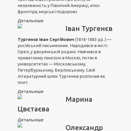
незалежність у Північній Америці, епос
фронтіра, морські подорожі.
Детальніше
Іван Тургенєв
Тургенєв Іван Сергійович
(1818-1883 рр..) —
російський письменник. Народився в місті
Орел, у дворянській родині. Навчався в
приватному пансіоні в Москві, потім в
університетах — Московському,
Петербурзькому, Берлінському. Свій
літературний шлях Тургенєв розпочав як
поет.
Детальніше
Марина
Цвєтаєва
Детальніше
Олександр