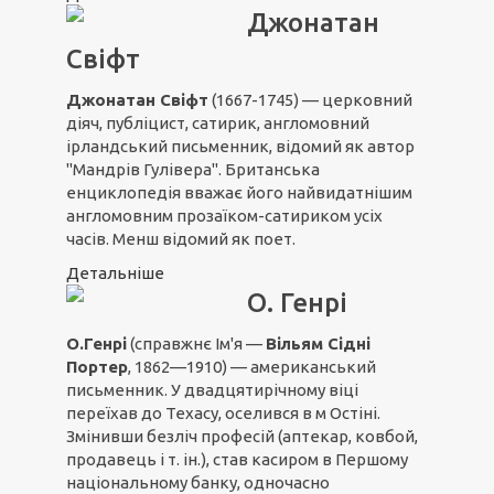
Джонатан
Свіфт
Джонатан Свіфт
(1667-1745) — церковний
діяч, публіцист, сатирик, англомовний
ірландський письменник, відомий як автор
"Мандрів Гулівера". Британська
енциклопедія вважає його найвидатнішим
англомовним прозаїком-сатириком усіх
часів
. Менш відомий як поет.
Детальніше
О. Генрі
О.Генрі
(справжнє Ім'я —
Вільям Сідні
Портер
, 1862—1910) — американський
письменник. У двадцятирічному віці
переїхав до Техасу, оселився в м Остіні.
Змінивши безліч професій (аптекар, ковбой,
продавець і т. ін.), став касиром в Першому
національному банку, одночасно