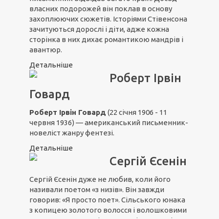
власних подорожей він поклав в основу
захоплюючих сюжетів. Історіями Стівенсона
зачитуються дорослі і діти, адже кожна
сторінка в них дихає романтикою мандрів і
авантюр.
Детальніше
Роберт Ірвін
Говард
Роберт Ірвін Говард
(22 січня 1906 - 11
червня 1936) — американський письменник-
новеліст жанру фентезі.
Детальніше
Сергій Єсенін
Сергій Єсенін дуже не любив, коли його
називали поетом «з низів». Він завжди
говорив: «Я просто поет». Сільського юнака
з копицею золотого волосся і волошковими