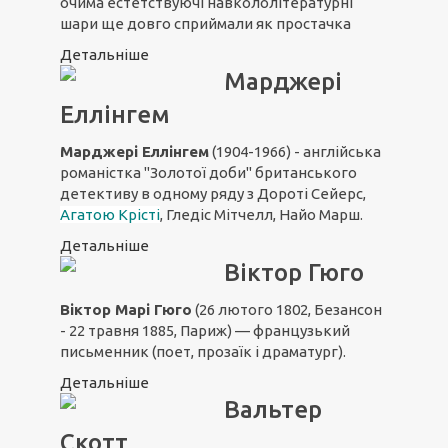
очима естетствуючі навкололітературні
шари ще довго сприймали як простачка
Детальніше
Марджері
Еллінгем
Марджері Еллінгем
(1904-1966) - англійська
романістка "Золотої доби" британського
детективу в одному ряду з Дороті Сейерс,
Агатою Крісті
, Гледіс Мітчелл, Найо Марш.
Детальніше
Віктор Гюго
Віктор Марі Гюго
(26 лютого 1802, Безансон
- 22 травня 1885, Париж) — французький
письменник (поет, прозаїк і драматург).
Детальніше
Вальтер
Скотт