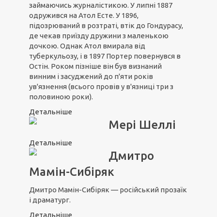
займаючись журналістикою. У липні 1887
одружився на Атол Есте. У 1896,
підозрюваний в розтраті, втік до Гондурасу,
де чекав приїзду дружини з маленькою
дочкою. Однак Атол вмирала від
туберкульозу, і в 1897 Портер повернувся в
Остін. Роком пізніше він був визнаний
винним і засуджений до п'яти років
ув'язнення (всього провів у в'язниці три з
половиною роки).
Детальніше
Мері Шеллі
Детальніше
Дмитро
Мамін-Сибіряк
Дмитро Мамін-Сибіряк — російський прозаїк
і драматург.
Детальніше