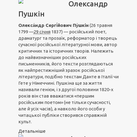
Олександр
Пушкін
Олекса́ндр Сергі́йович Пу́шкін
(26 травня
1799 —
29 січня
1837) — російський поет,
драматург та прозаїк, реформатор і творець
сучасної російської літературної мови, автор
критичних та історичних творів. Належить
до найвизначніших російських
письменників, його тексти розглядаються
як найпрестижніший зразок російської
літератури, подібно текстам Данте в Італії чи
Гете у Німеччині. Пушкіна ще за життя
називали генієм, і з другої половини 1820-х
років він став вважатися «першим
російським поетом» (не тільки сучасності,
але й усіх часів), а навколо його особи у
читацької публіки створився справжній
культ.
Детальніше