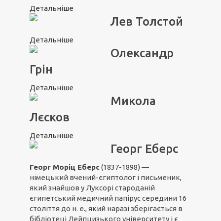
Детальніше
Лев Толстой
Детальніше
Олександр
Грін
Детальніше
Микола
Лєсков
Детальніше
Георг Еберс
Георг Моріц Еберс
(1837-1898) —
німецький вчений-єгиптолог і письменик,
який знайшов у Луксорі староданій
єгипетський медичний папірус середини 16
століття до н. е., який наразі зберігається в
бібліотеці Лейпцизького університету і є