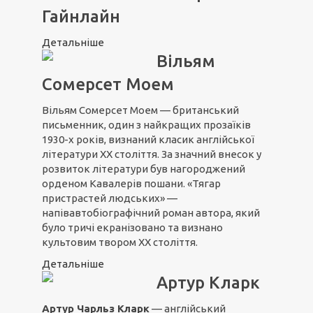
Гайнлайн
Детальніше
Вільям
Сомерсет Моем
Вільям Сомерсет Моем — британський
письменник, один з найкращих прозаїків
1930-х років, визнаний класик англійської
літератури ХХ століття. За значний внесок у
розвиток літератури був нагороджений
орденом Кавалерів пошани. «Тягар
пристрастей людських» —
напівавтобіографічний роман автора, який
було тричі екранізовано та визнано
культовим твором ХХ століття.
Детальніше
Артур Кларк
Артур Чарльз Кларк
— англійський