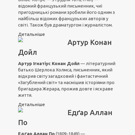
відомий французький письменник, чиї
пригодницькі романи зробили його одним з
найбільш відомих французьких авторів у
світі. Також був драматургом і журналістом.
Детальніше
Артур Конан
Дойл
Артур Ігнатіус Конан Дойл
— літературний
батько Шерлока Холмса, письменник, який
відкрив світу загадковий і фантастичний
«Загублений світ» та насмішив історіями про
бригадира Жерара, прожив довге і яскраве
життя.
Детальніше
Едґар Аллан
По
Едґар Аллан По
(1809-1849) —