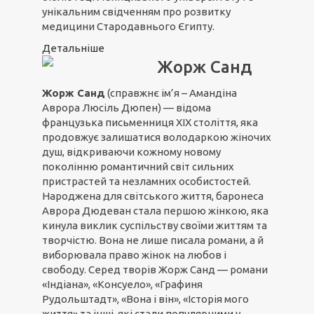
унікальним свідченням про розвитку
медицини Стародавнього Єгипту.
Детальніше
Жорж Санд
Жорж Санд
(справжнє ім’я – Амандіна
Аврора Люсіль Дюпен) — відома
французька письменниця XIX століття, яка
продовжує залишатися володаркою жіночих
душ, відкриваючи кожному новому
поколінню романтичний світ сильних
пристрастей та незламних особистостей.
Народжена для світського життя, баронеса
Аврора Дюдеван стала першою жінкою, яка
кинула виклик суспільству своїми життям та
творчістю. Вона не лише писала романи, а й
виборювала право жінок на любов і
свободу. Серед творів Жорж Санд — романи
«Індіана», «Консуело», «Графиня
Рудольштадт», «Вона і він», «Історія мого
життя» та інші, які стали популярними у