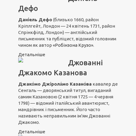
Дефо
Даніель Дефо
(близько 1660, район
Кріплгейт, Лондон — 24 квітень 1731, район
Спрінкфілд, Лондон) — англійський
письменник та публіцист, відомий головним
чином як автор
«Робінзона Крузо».
Детальніше
Джованні
Джакомо Казанова
Джако́мо Джірола́мо Казано́ва
кавалер де
Сенгаль — дворянський титул, вигаданий
самим Казановою (2 квітня 1725 — 4 червня
1798) — відомий італійський авантюрист,
мандрівник і письменник. Його часто
називають неправильним ім'ям Джованні
Джакомо.
Детальніше