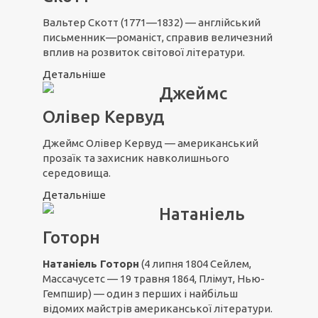
Вальтер Скотт (1771—1832) — англійський
письменник—романіст, справив величезний
вплив на розвиток світової літератури.
Детальніше
Джеймс
Олівер Кервуд
Джеймс Олівер Кервуд — американський
прозаїк та захисник навколишнього
середовища.
Детальніше
Натаніель
Готорн
Натаніель Готорн
(4 липня 1804 Сейлем,
Массачусетс — 19 травня 1864, Плімут, Нью-
Гемпшир) — один з перших і найбільш
відомих майстрів американської літератури.