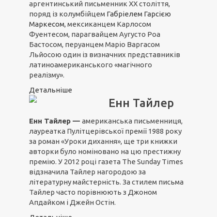
аргентинський письменник ХХ століття,
поряд із колумбійцем
Габріелем Гарсією
Маркесом
, мексиканцем Карлосом
Фуентесом, парагвайцем Аугусто Роа
Бастосом, перуанцем Маріо Варгасом
Льйосою один із визначних представників
латиноамериканського «магічного
реалізму».
Детальніше
Енн Тайлер
Енн Тайлер —
американська письменниця,
лауреатка Пулітцерівської премії 1988 року
за роман «Уроки дихання», ще три книжки
авторки було номіновано на цю престижну
премію. У 2012 році газета The Sunday Times
відзначила Тайлер нагородою за
літературну майстерність. За стилем письма
Тайлер часто порівнюють з Джоном
Апдайком і Джейн Остін.