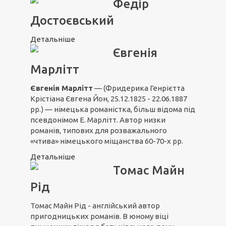
Федір
Достоєвський
Детальніше
Євгенія
Марлітт
Євгенія Марлітт
— (Фридерика Генрієтта
Крістіана Євгена Йон, 25.12.1825 - 22.06.1887
рр.) — німецька романістка, більш відома під
псевдонімом Е. Марлітт. Автор низки
романів, типових для розважального
«чтива» німецького міщанства 60-70-х рр.
Детальніше
Томас Майн
Рід
Томас Майн Рід - англійський автор
пригодницьких романів. В юному віці