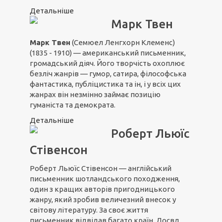
Детальніше
Марк Твен
Марк Твен
(Семюел Ленгхорн Клеменс)
(1835 - 1910) — американський письменник,
громадський діяч. Його творчість охоплює
безліч жанрів — гумор, сатира, філософська
фантастика, публіцистика та ін, і у всіх цих
жанрах він незмінно займає позицію
гуманіста та демократа.
Детальніше
Роберт Льюїс
Стівенсон
Роберт Льюїс Стівенсон — англійський
письменник шотландського походження,
один з кращих авторів пригодницького
жанру, який зробив величезний внесок у
світову літературу. За своє життя
письменник відвідав багато країн. Досвд