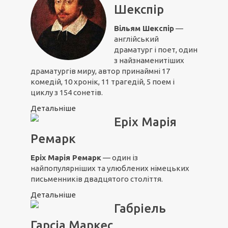
Шекспір
Вільям Шекспір
—
англійський
драматург і поет, один
з найзнаменитіших
драматургів миру, автор принаймні 17
комедій, 10 хронік, 11 трагедій, 5 поем і
циклу з 154 сонетів.
Детальніше
Еріх Марія
Ремарк
Еріх Марія Ремарк
— один із
найпопулярніших та улюблених німецьких
письменників двадцятого століття.
Детальніше
Габріель
Гарсіа Маркес