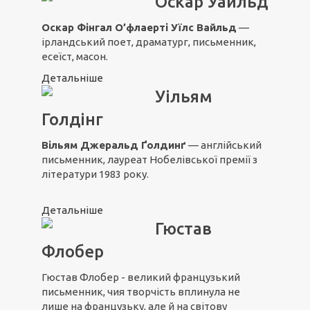
Оскар Уайльд
Оскар Фінгал О’флаерті Уїлс Вайльд
—
ірландський поет, драматург, письменник,
есеїст, масон.
Детальніше
Уільям
Голдінг
Вільям Джеральд Ґолдинґ
— англійський
письменник, лауреат Нобелівської премії з
літератури 1983 року.
Детальніше
Гюстав
Флобер
Гюстав Флобер - великий французький
письменник, чия творчість вплинула не
лише на французьку, але й на світову