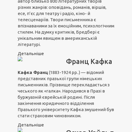
автор близько 800 літературних творів
різних жанрів: оповідань, романів, віршів,
есе, п’єс для театру і радіо, кіно- й
телесценаріїв. Твори письменника є
впізнаваними за їх емоційним, психологічним
стилем. На думку критиків, Бредбері є
унікальним явищем в американській
літературі.
Детальніше
Франц Кафка
Кафка Франц
(1883-1924 рр..) — відомий
представник празької групи німецьких
письменників. Прізвище перекладається з
чеського як «галка». Народився в Празі в
буржуазній єврейській родині. Після
закінчення юридичного відділення
Празького університету Кафка змушений був
стати страховим чиновником.
Детальніше