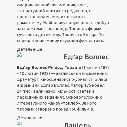
американський письменник, поет,
літературний критик та редактор, є
представником американського
романтизму. Найбільшу популярність здобув
за свої «темні» розповіді. Творець форми
сучасного детективу. Творчість Едгара По
сприяла появі жанру наукової фантастики.
Детальніше
Едґар Воллес
Едґар Воллес Річард Гораціо
(1 квітня 1875
- 10 лютий 1932) — англійський письменник,
драматург, кіносценарист, журналіст. Більш
відомий як Едґар Воллес. Автор 175 новел,
24 п’єс і величезної кількості статей в
періодичних виданнях. Основоположник
літературного жанру
«трилер»
. За його
творами створено понад 160 фільмів.
Детальніше
Даніель