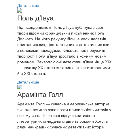
Детальніше
Поль д’Івуа
Під псевдонімном Поль д’Івуа публікував свої
твори відомий французький письменник Поль
Дельотр. На його рахунку більше двох десятків
пригодницьких, фантастичних и детективних книг
з великими накладами. Кількість поціновувачів
творчості Поля д’Івуа зростало з кожним новим
романом. Захвоплюючі детективи д’Івуа кінца ХІХ
— початку ХХ століття залишаються еталонними
й в ХХІ столітті.
Детальніше
Арамінта Голл
Арамінта Голл — сучасна американська авторка,
яка вже встигла завоювати прихильність читачів у
всьому світі. Позитивні відгуки критиків та
літературних оглядачів ставлять романи Холл в
ряди найкращих сучасних детективних історій.