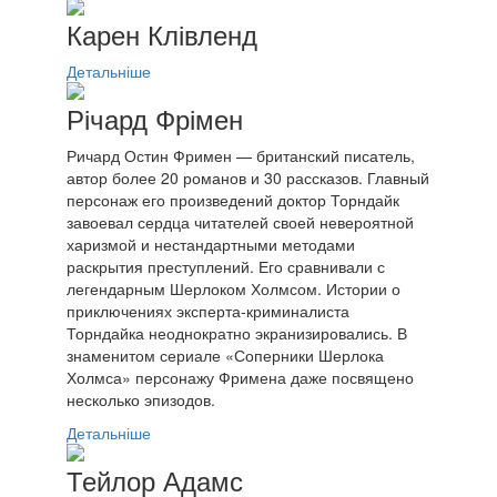
Карен Клівленд
Детальніше
Річард Фрімен
Ричард Остин Фримен — британский писатель,
автор более 20 романов и 30 рассказов. Главный
персонаж его произведений доктор Торндайк
завоевал сердца читателей своей невероятной
харизмой и нестандартными методами
раскрытия преступлений. Его сравнивали с
легендарным Шерлоком Холмсом. Истории о
приключениях эксперта-криминалиста
Торндайка неоднократно экранизировались. В
знаменитом сериале «Соперники Шерлока
Холмса» персонажу Фримена даже посвящено
несколько эпизодов.
Детальніше
Тейлор Адамс