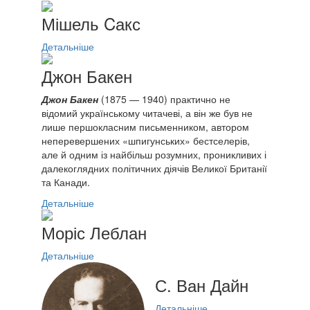
Мішель Cакс
Детальніше
Джон Бакен
Джон Бакен
(1875 — 1940) практично не
відомий українському читачеві, а він же був не
лише першокласним письменником, автором
неперевершених «шпигунських» бестселерів,
але й одним із найбільш розумних, проникливих і
далекоглядних політичних діячів Великої Британії
та Канади.
Детальніше
Моріс Леблан
Детальніше
С. Ван Дайн
Детальніше