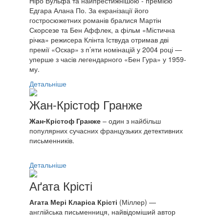
Ніро Вульфа та найпрестижнішою - премією
Едгара Алана По. За екранізації його
гостросюжетних романів бралися Мартін
Скорсезе та Бен Аффлек, а фільм «Містична
річка» режисера Клінта Іствуда отримав дві
премії «Оскар» з п’яти номінацій у 2004 році —
уперше з часів легендарного «Бен Гура» у 1959-
му.
Детальніше
Жан-Крістоф Гранже
Жан-Крістоф Гранже
– один з найбільш
популярних сучасних французьких детективних
письменників.
Детальніше
Аґата Крісті
Агата Мері Кларіса Крісті
(Міллер) —
англійська письменниця, найвідоміший автор