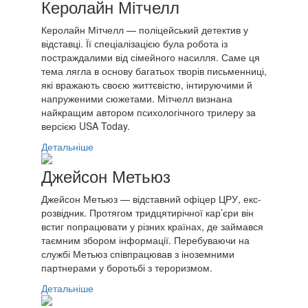
Керолайн Мітчелл
Керолайн Мітчелл — поліцейський детектив у
відставці. Її спеціалізацією була робота із
постраждалими від сімейного насилля. Саме ця
тема лягла в основу багатьох творів письменниці,
які вражають своєю життєвістю, інтируючими й
напруженими сюжетами. Мітчелл визнана
найкращим автором психологічного трилеру за
версією USA Today.
Детальніше
Джейсон Метьюз
Джейсон Метьюз — відставний офіцер ЦРУ, екс-
розвідник. Протягом тридцятирічної кар’єри він
встиг попрацювати у різних країнах, де займався
таємним збором інформації. Перебуваючи на
службі Метьюз співпрацював з іноземними
партнерами у боротьбі з тероризмом.
Детальніше