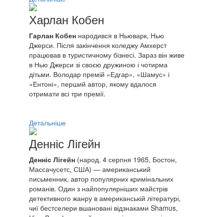
Харлан Кобен
Гарлан Кобен
народився в Ньюварк, Нью
Джерси. Після закінчення коледжу Амхерст
працював в туристичному бізнесі. Зараз він живе
в Нью Джерси зі своєю дружиною і чотирма
дітьми. Володар премій «Едгар», «Шамус» і
«Ентоні», перший автор, якому вдалося
отримати всі три премії.
Детальніше
Денніс Лігейн
Денніс Лігейн
(народ. 4 серпня 1965, Бостон,
Массачусетс, США) — американський
письменник, автор популярних кримінальних
романів. Один з найпопулярніших майстрів
детективного жанру в американській літературі,
чиї бестселери вшановані відзнаками Shamus,