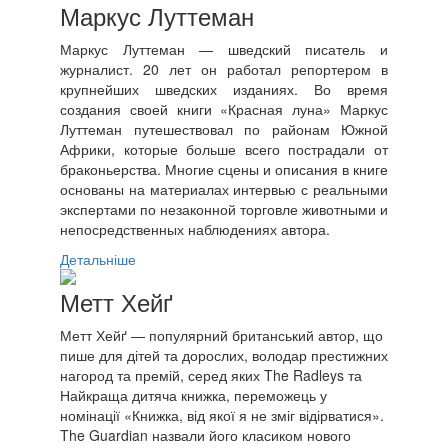
Маркус Луттеман
Маркус Луттеман — шведский писатель и
журналист. 20 лет он работал репортером в
крупнейших шведских изданиях. Во время
создания своей книги «Красная луна» Маркус
Луттеман путешествовал по районам Южной
Африки, которые больше всего пострадали от
браконьерства. Многие сцены и описания в книге
основаны на материалах интервью с реальными
экспертами по незаконной торговле животными и
непосредственных наблюдениях автора.
Детальніше
Метт Хейґ
Метт Хейґ — популярний британський автор, що
пише для дітей та дорослих, володар престижних
нагород та премій, серед яких The Radleys та
Найкраща дитяча книжка, переможець у
номінації «Книжка, від якої я не зміг відірватися».
The Guardian назвали його класиком нового