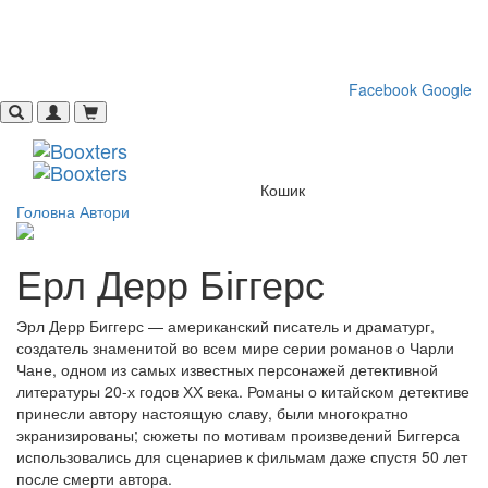
Toggle
navigati
Facebook
Google
Кошик
Головна
Автори
Ерл Дерр Біггерс
Эрл Дерр Биггерс — американский писатель и драматург,
создатель знаменитой во всем мире серии романов о Чарли
Чане, одном из самых известных персонажей детективной
литературы 20-х годов ХХ века. Романы о китайском детективе
принесли автору настоящую славу, были многократно
экранизированы; сюжеты по мотивам произведений Биггерса
использовались для сценариев к фильмам даже спустя 50 лет
после смерти автора.