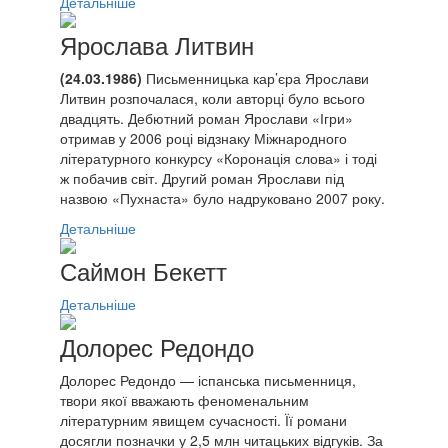
Детальніше
Ярослава Литвин
(24.03.1986)
Письменницька кар’єра Ярослави
Литвин розпочалася, коли авторці було всього
двадцять. Дебютний роман Ярослави «Ігри»
отримав у 2006 році відзнаку Міжнародного
літературного конкурсу «Коронація слова» і тоді
ж побачив світ. Другий роман Ярослави під
назвою «Пухнаста» було надруковано 2007 року.
Детальніше
Саймон Бекетт
Детальніше
Долорес Редондо
Долорес Редондо — іспанська письменниця,
твори якої вважають феноменальним
літературним явищем сучасності. Її романи
досягли позначки у 2,5 млн читацьких відгуків. За