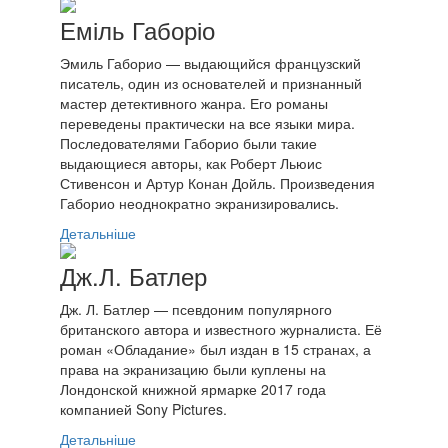
Еміль Габоріо
Эмиль Габорио — выдающийся французский
писатель, один из основателей и признанный
мастер детективного жанра. Его романы
переведены практически на все языки мира.
Последователями Габорио были такие
выдающиеся авторы, как Роберт Льюис
Стивенсон и Артур Конан Дойль. Произведения
Габорио неоднократно экранизировались.
Детальніше
Дж.Л. Батлер
Дж. Л. Батлер — псевдоним популярного
британского автора и известного журналиста. Её
роман «Обладание» был издан в 15 странах, а
права на экранизацию были куплены на
Лондонской книжной ярмарке 2017 года
компанией Sony Pictures.
Детальніше