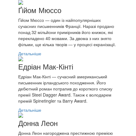
Ґійом Мюссо
Ґійом Мюссо — один із найпопулярніших
сучасних письменників Франції. Наразі продано
понад 32 мільйони примірників його книжок, які
перекладено 40 мовами. За двома з них знято
фільми, ще кілька творів — у процесі екранізації.
Детальніше
Едріан Мак-Кінті
Едріан Мак-Кінті — сучасний американський
письменник ірландського походження. Його
дебютний роман потрапив до короткого списку
премії Steel Dagger Award. Також є володарем
премій Spinetingler та Вarry Award.
Детальніше
Донна Леон
Донна Леон нагороджена престижною премією