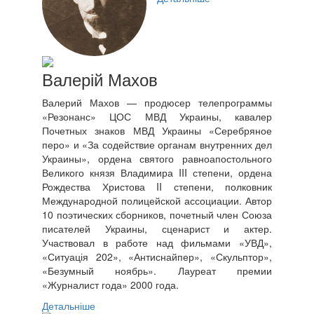
Валерій Махов
Валерий Махов — продюсер телепрограммы
«Резонанс» ЦОС МВД Украины, кавалер
Почетных знаков МВД Украины «Серебряное
перо» и «За содействие органам внутренних дел
Украины», ордена святого равноапостольного
Великого князя Владимира III степени, ордена
Рождества Христова II степени, полковник
Международной полицейской ассоциации. Автор
10 поэтических сборников, почетный член Союза
писателей Украины, сценарист и актер.
Участвовал в работе над фильмами «УВД»,
«Ситуація 202», «Антиснайпер», «Скульптор»,
«Безумный ноябрь». Лауреат премии
«Журналист года» 2000 года.
Детальніше