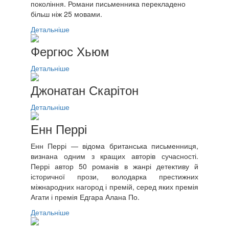
покоління. Романи письменника перекладено
більш ніж 25 мовами.
Детальніше
Фергюс Хьюм
Детальніше
Джонатан Скарітон
Детальніше
Енн Перрі
Енн Перрі — відома британська письменниця,
визнана одним з кращих авторів сучасності.
Перрі автор 50 романів в жанрі детективу й
історичної прози, володарка престижних
міжнародних нагород і премій, серед яких премія
Агати і премія Едгара Алана По.
Детальніше