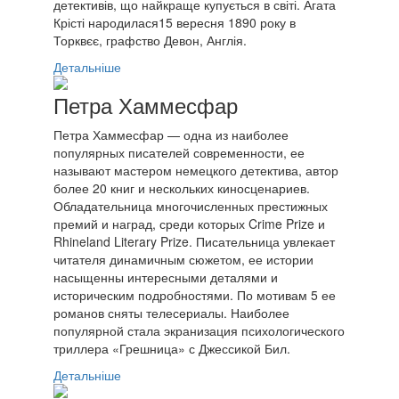
детективів, що найкраще купується в світі. Агата
Крісті народилася15 вересня 1890 року в
Торквєє, графство Девон, Англія.
Детальніше
Петра Хаммесфар
Петра Хаммесфар — одна из наиболее
популярных писателей современности, ее
называют мастером немецкого детектива, автор
более 20 книг и нескольких киносценариев.
Обладательница многочисленных престижных
премий и наград, среди которых Crime Prize и
Rhineland Literary Prize. Писательница увлекает
читателя динамичным сюжетом, ее истории
насыщенны интересными деталями и
историческим подробностями. По мотивам 5 ее
романов сняты телесериалы. Наиболее
популярной стала экранизация психологического
триллера «Грешница» с Джессикой Бил.
Детальніше