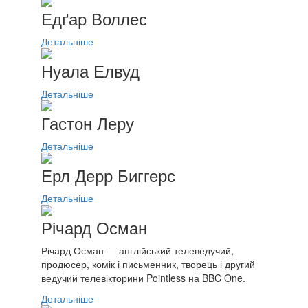
Едґар Воллес
Детальніше
Нуала Елвуд
Детальніше
Гастон Леру
Детальніше
Ерл Дерр Биггерс
Детальніше
Річард Осман
Річард Осман — англійський телеведучий,
продюсер, комік і письменник, творець і другий
ведучий телевікторини Pointless на BBC One.
Детальніше