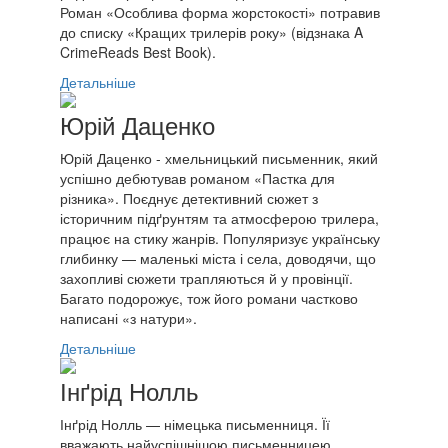
Роман «Особлива форма жорстокості» потравив
до списку «Кращих трилерів року» (відзнака A
CrimeReads Best Book).
Детальніше
Юрій Даценко
Юрій Даценко - хмельницький письменник, який
успішно дебютував романом «Пастка для
різника». Поєднує детективний сюжет з
історичним підґрунтям та атмосферою трилера,
працює на стику жанрів. Популяризує українську
глибинку — маленькі міста і села, доводячи, що
захопливі сюжети трапляються й у провінції.
Багато подорожує, тож його романи частково
написані «з натури».
Детальніше
Інґрід Нолль
Інґрід Нолль — німецька письменниця. Її
вважають найуспішнішою письменницею