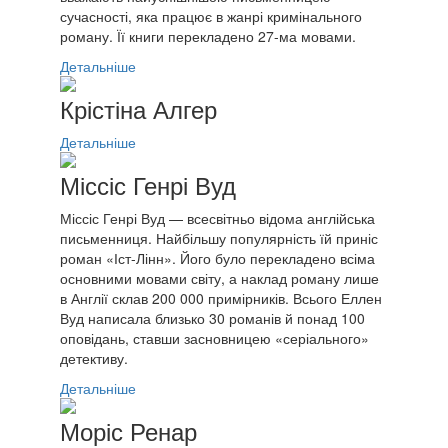
сучасності, яка працює в жанрі кримінального
роману. Її книги перекладено 27-ма мовами.
Детальніше
Крістіна Алгер
Детальніше
Міссіс Генрі Вуд
Міссіс Генрі Вуд — всесвітньо відома англійська
письменниця. Найбільшу популярність їй приніс
роман «Іст-Лінн». Його було перекладено всіма
основними мовами світу, а наклад роману лише
в Англії склав 200 000 примірників. Всього Еллен
Вуд написала близько 30 романів й понад 100
оповідань, ставши засновницею «серіального»
детективу.
Детальніше
Моріс Ренар