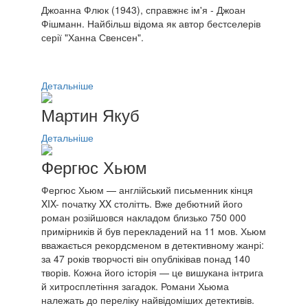
Джоанна Флюк (1943), справжнє ім'я - Джоан
Фішманн. Найбільш відома як автор бестселерів
серії "Ханна Свенсен".
Детальніше
Мартин Якуб
Детальніше
Фергюс Хьюм
Фергюс Хьюм — англійський письменник кінця
XIX- початку XX столітть. Вже дебютний його
роман розійшовся накладом близько 750 000
примірників й був перекладений на 11 мов. Хьюм
вважається рекордсменом в детективному жанрі:
за 47 років творчості він опубліківав понад 140
творів. Кожна його історія — це вишукана інтрига
й хитросплетіння загадок. Романи Хьюма
належать до переліку найвідоміших детективів.