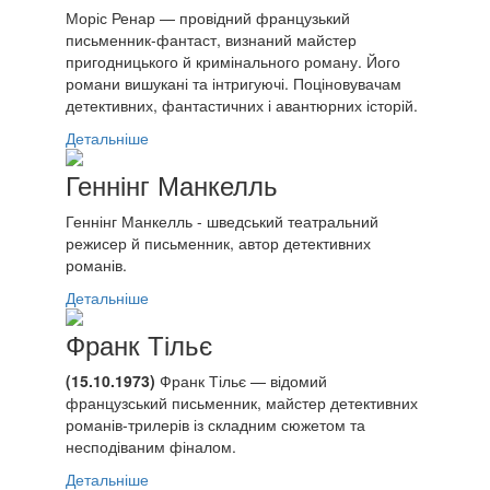
Моріс Ренар — провідний французький
письменник-фантаст, визнаний майстер
пригодницького й кримінального роману. Його
романи вишукані та інтригуючі. Поціновувачам
детективних, фантастичних і авантюрних історій.
Детальніше
Геннінг Манкелль
Геннінг Манкелль - шведський театральний
режисер й письменник, автор детективних
романів.
Детальніше
Франк Тільє
(15.10.1973)
Франк Тільє — відомий
французський письменник, майстер детективних
романів-трилерів із складним сюжетом та
несподіваним фіналом.
Детальніше