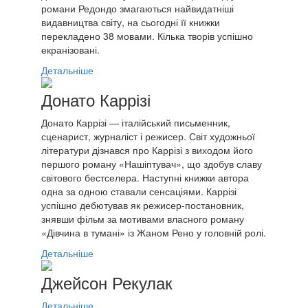
романи Редондо змагаються найвидатніші
видавництва світу, на сьогодні її книжки
перекладено 38 мовами. Кілька творів успішно
екранізовані.
Детальніше
Донато Каррізі
Донато Каррізі — італійський письменник,
сценарист, журналіст і режисер. Світ художньої
літератури дізнався про Каррізі з виходом його
першого роману «Нашіптувач», що здобув славу
світового бестселера. Наступні книжки автора
одна за одною ставали сенсаціями. Каррізі
успішно дебютував як режисер-постановник,
знявши фільм за мотивами власного роману
«Дівчина в тумані» із Жаном Рено у головній ролі.
Детальніше
Джейсон Рекулак
Детальніше