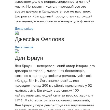
известном деле о неприкосновенности личной
жизни. Но талант писателя, который все это
время дремал в Кальдекотте, все же взял верх.
Его роман «Загадочный город» стал настоящей
сенсацией, новым словом в литературе фэнтези.
Детальніше
Джессіка Фелловз
Детальніше
Ден Браун
Ден Браун — неперевершений автор історичного
трилера та творець численних бестселерів,
включно з найпродаванішим романом усіх часів
«Код да Вінчі». Його книжки розійшлися
накладом понад 200 мільйонів примірників у 52
країнах світу. Він входить до списку 100
найвпливовіших людей світу за версією журналу
Time. Майстер інтриги та сюжетних перипетій,
Ден Браун укотре демонструє свій надзвичайний
талант і фантастичне вміння зацікавити читача.