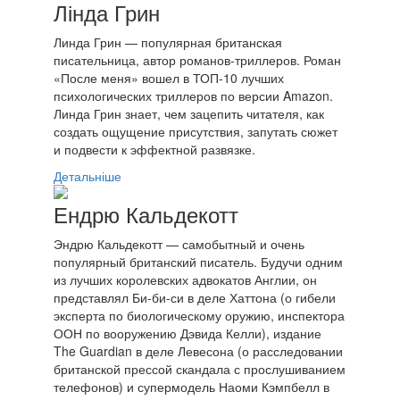
Лінда Грин
Линда Грин — популярная британская
писательница, автор романов-триллеров. Роман
«После меня» вошел в ТОП-10 лучших
психологических триллеров по версии Amazon.
Линда Грин знает, чем зацепить читателя, как
создать ощущение присутствия, запутать сюжет
и подвести к эффектной развязке.
Детальніше
Ендрю Кальдекотт
Эндрю Кальдекотт — самобытный и очень
популярный британский писатель. Будучи одним
из лучших королевских адвокатов Англии, он
представлял Би-би-си в деле Хаттона (о гибели
эксперта по биологическому оружию, инспектора
ООН по вооружению Дэвида Келли), издание
The Guardian в деле Левесона (о расследовании
британской прессой скандала с прослушиванием
телефонов) и супермодель Наоми Кэмпбелл в