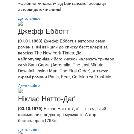
«Срібний кинджал» від Британської асоціації
авторів-детективників!
Детальніше
Джефф Ебботт
(01.01.1963)
Джефф Ебботт є автором семи
романів, які ввійшли до списку бестселерів за
версією The New York Times. До
найпопулярніших його книжок належать трилери
серії Sam Capra (Adrenalin, The Last Minute,
Downfall, Inside Man, The First Order), а також
окремі романи Panic, Fear, Collision та Trust Me.
Детальніше
Ніклас Натто-Даґ
(03.10.1979)
Ніклас Натт-о-Даґ — шведський
письменник, редактор і музикант. Автор
бестселера «1793».
Детальніше