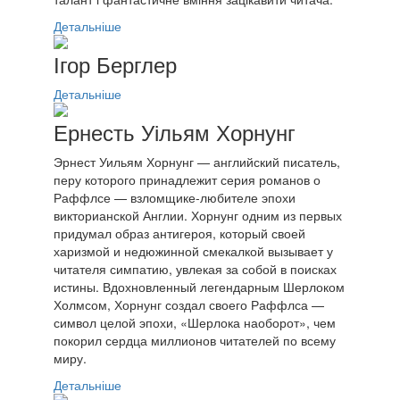
Детальніше
Ігор Берглер
Детальніше
Ернесть Уільям Хорнунг
Эрнест Уильям Хорнунг — английский писатель,
перу которого принадлежит серия романов о
Раффлсе — взломщике-любителе эпохи
викторианской Англии. Хорнунг одним из первых
придумал образ антигероя, который своей
харизмой и недюжинной смекалкой вызывает у
читателя симпатию, увлекая за собой в поисках
истины. Вдохновленный легендарным Шерлоком
Холмсом, Хорнунг создал своего Раффлса —
символ целой эпохи, «Шерлока наоборот», чем
покорил сердца миллионов читателей по всему
миру.
Детальніше