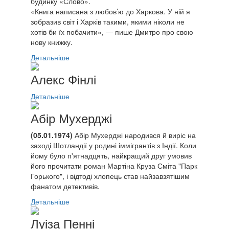
будинку «Слово».
«Книга написана з любов’ю до Харкова. У ній я
зобразив світ і Харків такими, якими ніколи не
хотів би їх побачити», — пише Дмитро про свою
нову книжку.
Детальніше
Алекс Фінлі
Детальніше
Абір Мухерджі
(05.01.1974)
Абір Мухерджі народився й виріс на
заході Шотландії у родині іммігрантів з Індії. Коли
йому було п'ятнадцять, найкращий друг умовив
його прочитати роман Мартіна Круза Сміта "Парк
Горького", і відтоді хлопець став найзавзятішим
фанатом детективів.
Детальніше
Луіза Пенні