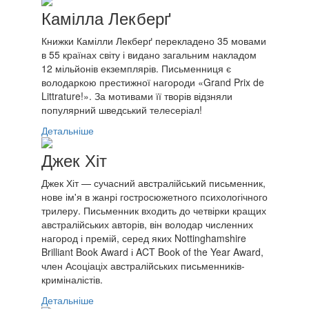
Камілла Лекберґ
Книжки Камілли Лекберґ перекладено 35 мовами
в 55 країнах світу і видано загальним накладом
12 мільйонів екземплярів. Письменниця є
володаркою престижної нагороди «Grand Prix de
Littrature!». За мотивами її творів відзняли
популярний шведський телесеріал!
Детальніше
Джек Хіт
Джек Хіт — сучасний австралійський письменник,
нове ім'я в жанрі гостросюжетного психологічного
трилеру. Письменник входить до четвірки кращих
австралійських авторів, він володар численних
нагород і премій, серед яких Nottinghamshire
Brilliant Book Award і ACT Book of the Year Award,
член Асоціаціх австралійських письменників-
криміналістів.
Детальніше