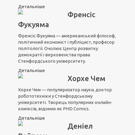
Детальніше
Френсіс
Фукуяма
Френсіс Фукуяма — американський філософ,
політичний економіст і публіцист, професор
політології. Очолює Центр розвитку
демократії і верховенства права
Стенфордського університету.
Детальніше
Хорхе Чем
Хорхе Чем — популяризатор науки, доктор
робототехніки у Стенфордському
університеті. Творець популярних онлайн-
коміксів, відомих як PHD Comics.
Детальніше
Деніел