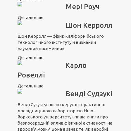
Мері Роуч
Детальніше
Шон Керролл
Шон Керролл — фізик Каліфорнійського
технологічного інституту й визнаний
науковий письменник
Детальніше
Карло
Ровеллі
Детальніше
Венді Судзукі
Венді Сузукі успішно керує інтерактивної
дослідницькою лабораторією Нью-
йоркського університету і пише книги про
безпосередній вплив фізичної активності на
здоров’я мозку. Вона вивчає те, як аеробні