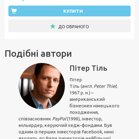
КУПИТИ
ДО ОБРАНОГО
Подібні автори
Пітер Тіль
Пітер
Тіль
(англ.
Peter Thiel
;
1967 р. н.) –
американський
бізнесмен німецького
походження,
співзасновник
PayPal
(1998), інвестор,
мільярдер, керуючий хедж-фондами. Був
одним із перших інвесторів Facebook, нині
входить до Ради директорів найбільшої