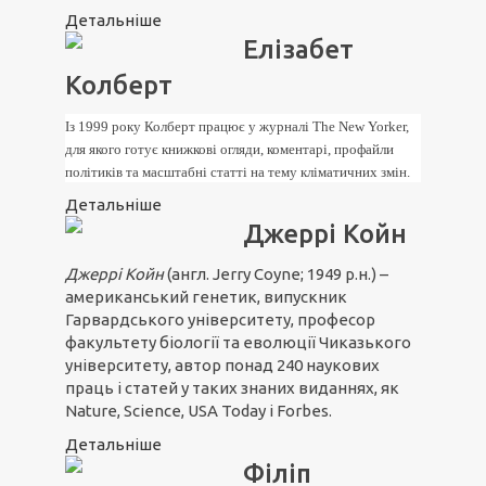
Детальніше
Елізабет
Колберт
Із 1999 року Колберт працює у журналі The New Yorker,
для якого готує книжкові огляди, коментарі, профайли
політиків та масштабні статті на тему кліматичних змін.
Детальніше
Джеррі Койн
Джеррі Койн
(англ. Jerry Coyne; 1949 р.н.) –
американський генетик, випускник
Гарвардського університету, професор
факультету біології та еволюції Чиказького
університету, автор понад 240 наукових
праць і статей у таких знаних виданнях, як
Nature, Science, USA Today і Forbes.
Детальніше
Філіп