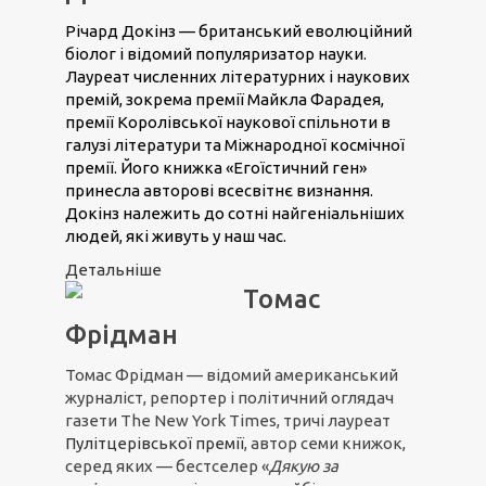
Річард Докінз — британський еволюційний
біолог і відомий популяризатор науки.
Лауреат численних літературних і наукових
премій, зокрема премії Майкла Фарадея,
премії Королівської наукової спільноти в
галузі літератури та Міжнародної космічної
премії. Його книжка «Егоїстичний ген»
принесла авторові всесвітнє визнання.
Докінз належить до сотні найгеніальніших
людей, які живуть у наш час.
Детальніше
Томас
Фрідман
Томас Фрідман — відомий американський
журналіст, репортер і політичний оглядач
газети The New York Times, тричі лауреат
Пулітцерівської премії
, автор семи книжок,
серед яких — бестселер «
Дякую за