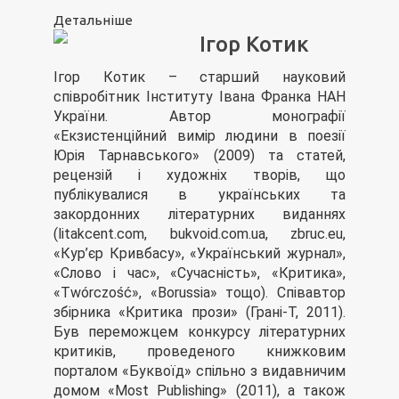
Детальніше
Ігор Котик
Ігор Котик – старший науковий
співробітник Інституту Івана Франка НАН
України. Автор монографії
«Екзистенційний вимір людини в поезії
Юрія Тарнавського» (2009) та статей,
рецензій і художніх творів, що
публікувалися в українських та
закордонних літературних виданнях
(litakcent.com, bukvoid.com.ua, zbruc.eu,
«Кур’єр Кривбасу», «Український журнал»,
«Слово і час», «Сучасність», «Критика»,
«Twórczość», «Borussia» тощо). Співавтор
збірника «Критика прози» (Грані-Т, 2011).
Був переможцем конкурсу літературних
критиків, проведеного книжковим
порталом «Буквоїд» спільно з видавничим
домом «Most Publishing» (2011), а також