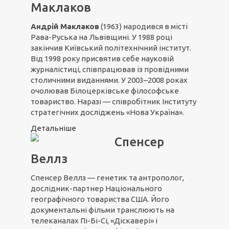
Маклаков
Андрій Маклаков
(1963) народився в місті
Рава-Руська на Львівщині. У 1988 році
закінчив Київський політехнічний інститут.
Від 1998 року присвятив себе науковій
журналістиці, співпрацював із провідними
столичними виданнями. У 2003–2008 роках
очолював Білоцерківське філософське
товариство. Наразі — співробітник Інституту
стратегічних досліджень «Нова Україна».
Детальніше
Спенсер
Веллз
Спенсер Веллз — генетик та антрополог,
дослідник-партнер Національного
географічного товариства США. Його
документальні фільми транслюють на
телеканалах Пі-Бі-Сі, «Діскавері» і