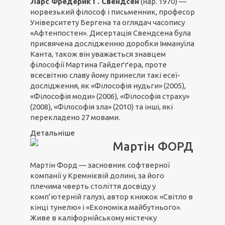
Ларс Фредерик Г. Свендсен
(нар. 1970) —
норвезький філософ і письменник, професор
Університету Бергена та оглядач часопису
«Афтенпостен». Дисертація Свендсена була
присвячена дослідженню доробки Іммануїла
Канта, також він уважається знавцем
філософії Мартина Гайдеґґера, проте
всесвітню славу йому принесли такі есеї-
дослідження, як «Філософія нудьги» (2005),
«Філософія моди» (2006), «Філософія страху»
(2008), «Філософія зла» (2010) та інші, які
перекладено 27 мовами.
Детальніше
Мартін ФОРД
Мартін Форд — засновник софтверної
компанії у Кремнієвій долині, за його
плечима чверть століття досвіду у
комп’ютерній галузі, автор книжок «Світло в
кінці тунелю» і «Економіка майбутнього».
Живе в каліфорнійському містечку