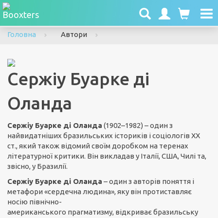
To
nav
Головна
Автори
Сержіу Буарке ді
Оланда
Сержіу Буарке ді Оланда
(1902–1982) – один з
найвидатніших бразильських істориків і соціологів ХХ
ст., який також відомий своїм доробком на теренах
літературної критики. Він викладав у Італії, США, Чилі та,
звісно, у Бразилії.
Сержіу Буарке ді Оланда
– один з авторів поняття і
метафори «сердечна людина», яку він протиставляє
носію північно-
американського прагматизму, відкриває бразильську