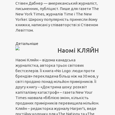
Стівен Дабнер — американський журналіст,
письменник, публіцист. Пише для газети The
New York Times, журналів Time і The New
Yorker. Широку популярність принесли йому
книжки, написані у співавторстві зі Стівеном
Левіттом.
Детальніше
Наомі КЛЯЙН
Наомі Кляйн – відома канадська
журналістка, авторка трьох світових
бестселерів. Її книга «No Logo: люди проти
брендів» перекладена більш ніж на 30 мов, у
світі продано понад мільйон примірників. Її
другу книгу – «Доктрина шоку: розквіт
капіталізму катастроф» – газета New Your
Times назвала «біблією змін», кількість
проданих примірників перевищила мільйон.
Кляйн – редакторка журналу Harper's, веде
постійну колонку для «The Nation» та «The