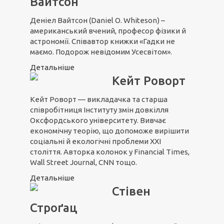
Вайтсон
Деніел Вайтсон (Daniel O. Whiteson) –
американський вчений, професор фізики й
астрономії. Співавтор книжки «Гадки не
маємо. Подорож невідомим Усесвітом».
Детальніше
Кейт Роворт
Кейт Роворт — викладачка та старша
співробітниця Інституту змін довкілля
Оксфордського університету. Вивчає
економічну теорію, що допоможе вирішити
соціальні й екологічні проблеми ХХІ
століття. Авторка колонок у Financial Times,
Wall Street Journal, CNN тощо.
Детальніше
Стівен
Строґац