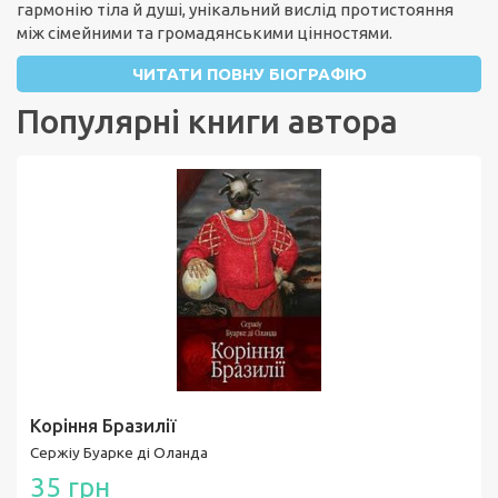
гармонію тіла й душі, унікальний вислід протистояння
між сімейними та громадянськими цінностями.
ЧИТАТИ ПОВНУ БІОГРАФІЮ
Популярні книги автора
Коріння Бразилії
Сержіу Буарке ді Оланда
35 грн