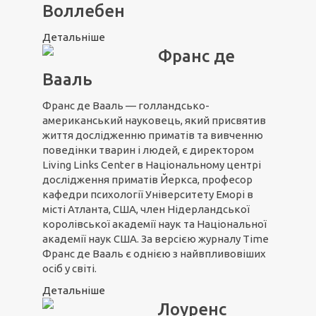
Воллебен
Детальніше
Франс де
Вааль
Франс де Вааль — голландсько-
американський науковець, який присвятив
життя дослідженню приматів та вивченню
поведінки тварин і людей, є директором
Living Links Center в Національному центрі
дослідження приматів Йеркса, професор
кафедри психології Університету Еморі в
місті Атланта, США, член Нідерландської
королівської академії наук та Національної
академії наук США. За версією журналу Time
Франс де Вааль є однією з найвпливовіших
осіб у світі.
Детальніше
Лоуренс