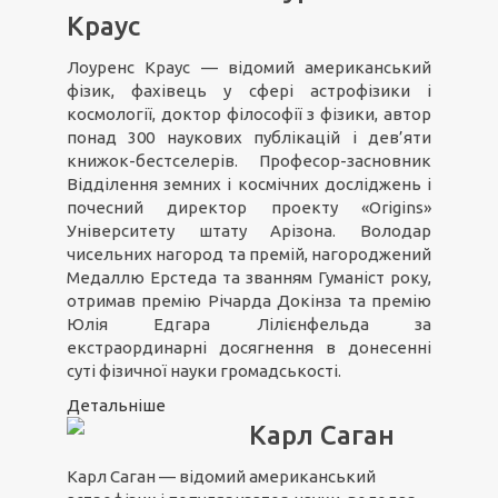
Краус
Лоуренс Краус — відомий американський
фізик, фахівець у сфері астрофізики і
космології, доктор філософії з фізики, автор
понад 300 наукових публікацій і дев’яти
книжок-бестселерів. Професор-засновник
Відділення земних і космічних досліджень і
почесний директор проекту «Origins»
Університету штату Арізона. Володар
чисельних нагород та премій, нагороджений
Медаллю Ерстеда та званням Гуманіст року,
отримав премію Річарда Докінза та премію
Юлія Едгара Лілієнфельда за
екстраординарні досягнення в донесенні
суті фізичної науки громадськості.
Детальніше
Карл Саган
Карл Саган — відомий американський