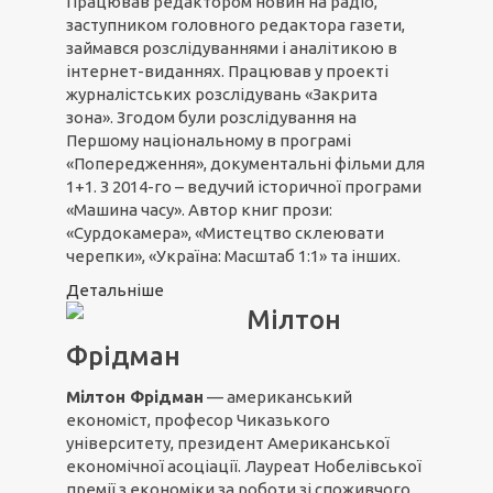
Працював редактором новин на радіо,
заступником головного редактора газети,
займався розслідуваннями і аналітикою в
інтернет-виданнях. Працював у проекті
журналістських розслідувань «Закрита
зона». Згодом були розслідування на
Першому національному в програмі
«Попередження», документальні фільми для
1+1. З 2014-го – ведучий історичної програми
«Машина часу». Автор книг прози:
«Сурдокамера», «Мистецтво склеювати
черепки», «Україна: Масштаб 1:1» та інших.
Детальніше
Мілтон
Фрідман
Мілтон Фрідман
— американський
економіст, професор Чиказького
університету, президент Американської
економічної асоціації. Лауреат Нобелівської
премії з економіки за роботи зі споживчого