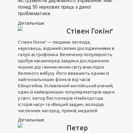
інструментів державного управління. Має
понад 50 наукових праць з даної
проблематики.
Детальніше
Стівен Гокінґ
Стівен Гокінґ — людина-легенда,
науковець, відомий своїми дослідженнями в
галузі астрофізики. Величезну популярність
здобув насамперед завдяки дослідженню
чорних дір і виникнення світу внаслідок
Великого вибуху. Його вважають одним із
найгеніальніших фізиків від часів
Ейнштейна. Уславлений англійський учений,
один із найвідоміших популяризаторів науки
у світі. Автор бестселерів «Найкоротша
історія часу» та «Вищий задум», володар
численних нагород, премій, медалей.
Детальніше
Петер