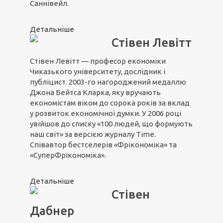
Саннівейл.
Детальніше
Стівен Левітт
Стівен Левітт — професор економіки
Чиказького університету, дослідник і
публіцист. 2003-го нагороджений медаллю
Джона Бейтса Кларка, яку вручають
економістам віком до сорока років за вклад
у розвиток економічної думки. У 2006 році
увійшов до списку «100 людей, що формують
наш світ» за версією журналу Time.
Співавтор бестселерів «Фрікономіка» та
«СуперФрікономіка».
Детальніше
Стівен
Дабнер