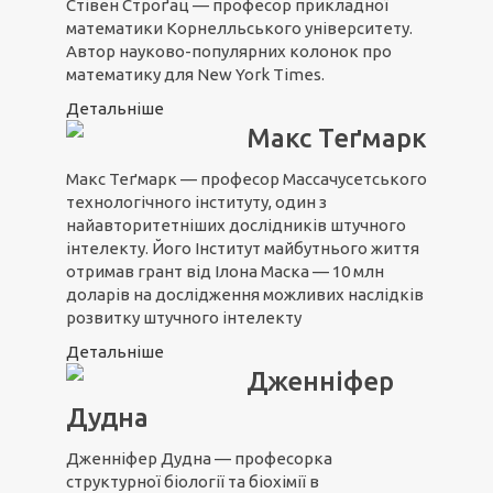
Стівен Строґац — професор прикладної
математики Корнелльського університету.
Автор науково-популярних колонок про
математику для New York Times.
Детальніше
Макс Теґмарк
Макс Теґмарк — професор Массачусетського
технологічного інституту, один з
найавторитетніших дослідників штучного
інтелекту. Його Інститут майбутнього життя
отримав грант від Ілона Маска — 10 млн
доларів на дослідження можливих наслідків
розвитку штучного інтелекту
Детальніше
Дженніфер
Дудна
Дженніфер Дудна — професорка
структурної біології та біохімії в