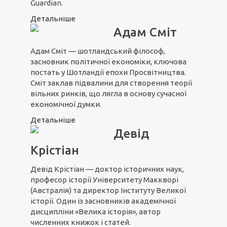
Guardian.
Детальніше
Адам Сміт
Адам Сміт — шотландський філософ,
засновник політичної економіки, ключова
постать у Шотландії епохи Просвітництва.
Сміт заклав підвалини для створення теорії
вільних ринків, що лягла в основу сучасної
економічної думки.
Детальніше
Девід
Крістіан
Девід Крістіан — доктор історичних наук,
професор історії Університету Маккворі
(Австралія) та директор Інституту Великої
історії. Один із засновників академічної
дисципліни «Велика історія», автор
численних книжок і статей.