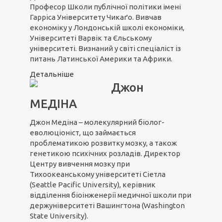
Професор Школи публічної політики імені
Гарріса Університету Чикаґо. Вивчав
економіку у Лондонській школі економіки,
Університеті Варвік та Єльському
університеті. Визнаний у світі спеціаліст із
питань Латинської Америки та Африки.
Детальніше
Джон
МЕДІНА
Джон Медіна – молекулярний біолог-
еволюціоніст, що займається
проблематикою розвитку мозку, а також
генетикою психічних розладів. Директор
Центру вивчення мозку при
Тихоокеанському університеті Сіетла
(Seattle Pacific University), керівник
відділення біоінженерії медичної школи при
держуніверситеті Вашингтона (Washington
State University).