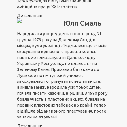
запізнення
», за відгуками «найбільш
амбіційна праця ХХІ століття».
Детальніше
Юля Смаль
Народилася у переддень нового року, 31
грудня 1979 року на Далекому Сході, в
місцях, куди українці з'їжджалися ще з часів
скасування кріпосного права, а колись
навіть хотіли заснувати Далекосхідну
Українську Республіку, не вдалося, - на
Зеленому Клині. Приїхала з батьками до
Луцька, а потім тут же й училася,
закохувалася, отримувала спеціальність,
вийшла заміж, народила усіх трьох дітей,
почала писати казочки, віршики. З 1990 року
брала участь в пластових акціях, бувала на
перших пластових таборах в Україні, тепер
відійшла від активного пластування, проте
зв'язки не втрачені.
Детальніше