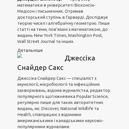
математики в університеті Вісконсін-
Медісон і письменник. Отримав
докторський ступінь в Гарварді. Досліджує
теорію чисел і алгебраїчну геометрію. Пише
статті на теми, пов’язані з математикою, до
видань New York Times, Washington Post,
Wall Street Journal та інших.
Детальніше
Джессіка
Снайдер Сакс
Джессіка Снайдер Сакс — спеціаліст з
імунології, мікробіології та інфекційних
захворювань, відома журналістка, редактор
популярного щотижневика Popular Science,
регулярно пише для таких авторитетних
видань, як: Discover, National Wildlife та
Health, співпрацює з відомими
американськими і канадськими науково-
популярними журналами.