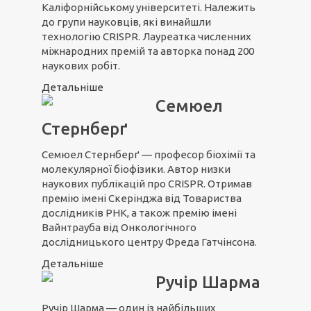
Каліфорнійському університеті. Належить
до групи науковців, які винайшли
технологію CRISPR. Лауреатка численних
міжнародних премій та авторка понад 200
наукових робіт.
Детальніше
Семюел
Стернберґ
Семюел Стернберґ — професор біохімії та
молекулярної біофізики. Автор низки
наукових публікацій про CRISPR. Отримав
премію імені Скерінджа від Товариства
дослідників РНК, а також премію імені
Вайнтрауба від Онкологічного
дослідницького центру Фреда Гатчінсона.
Детальніше
Ручір Шарма
Ручір Шарма — один із найбільших