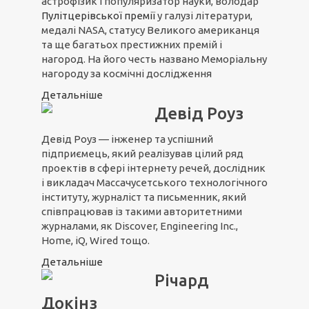
астрофізик і популяризатор науки, володар
Пулітцерівської премії
у галузі літератури,
медалі NASA, статусу Великого американця
та ще багатьох престижних премій і
нагород. На його честь названо Меморіальну
нагороду за космічні дослідження
Детальніше
Девід Роуз
Девід Роуз — інженер та успішний
підприємець, який реалізував цілий ряд
проектів в сфері інтернету речей, дослідник
і викладач Массачусетського технологічного
інституту, журналіст та письменник, який
співпрацював із такими авторитетними
журналами, як Discover, Engineering Inc.,
Home, iQ, Wired тощо.
Детальніше
Річард
Докінз