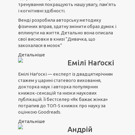
тренування покращують нашу увагу, пам’ять
і когнітивні здібності.
Венді розробила авторську методику
фізичних вправ, здатну змінити образ думок і
вплинути на життя. Детально вона описала
свої висновки в книзі “Дивачка, що
закохалася в мозок”
Детальніше
Емілі Наґоскі
Емілі Наґоскі — експерт із двадцятирічним
стажем у царині статевого виховання,
докторка наук і авторка популярних
книжок-сенсацій та низки наукових
публікацій. Її бестселер «Як бажає жінка»
потрапив до ТОП-5 книжок про науку за
оцінкою Goodreads.
Детальніше
Андрій