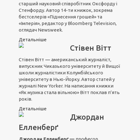
старший науковий співробітник Оксфорду і
Стенфорду. Автор 14-ти книжок, зокрема
бестселерів «Піднесення грошей» та
«Імперія», редактор у Bloomberg Television,
оглядач Newsweek.
Детальніше
Стівен Вітт
Стівен Вітт
―
американський журналіст,
випускник Чиказького університету й Вищої
школи журналістики Колумбійського
університету в Нью-Йорку. Автор статей у
журналі New Yorker. На написання книжки
«Як музика стала вільною» Вітт поклав п’ять
років.
Детальніше
Джордан
Елленберґ
Джордан Елленберґ
—
професор