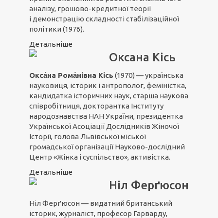
аналізу, грошово-кредитної теорії
і демонстрацію складності стабілізаційної
політики (1976).
Детальніше
Оксана Кісь
Окса́на Рома́нівна Кісь
(1970) — українська
науковиця, історик і антрополог, феміністка,
кандидатка історичних наук, старша наукова
співробітниця, докторантка Інституту
народознавства НАН України, президентка
Української Асоціації Дослідників Жіночої
Історії
,
голова Львівської міської
громадської організації Науково-дослідний
Центр «Жінка і суспільство», активістка.
Детальніше
Ніл Ферґюсон
Ніл Ферґюсон — видатний британський
історик, журналіст, професор Гарварду,