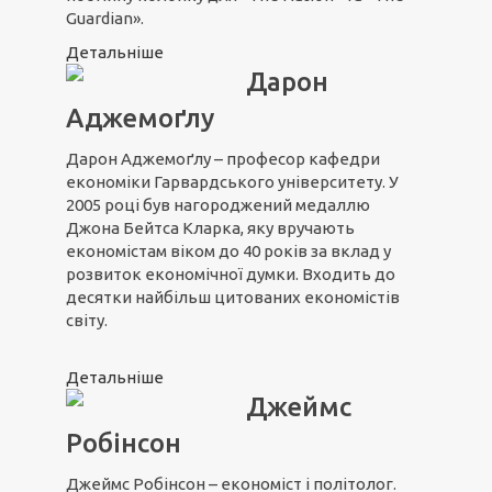
Guardian».
Детальніше
Дарон
Аджемоґлу
Дарон Аджемоґлу – професор кафедри
економіки Гарвардського університету. У
2005 році був нагороджений медаллю
Джона Бейтса Кларка, яку вручають
економістам віком до 40 років за вклад у
розвиток економічної думки. Входить до
десятки найбільш цитованих економістів
світу.
Детальніше
Джеймс
Робінсон
Джеймс Робінсон – економіст і політолог.