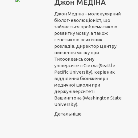
Джон МЕДІНА
Джон Медіна – молекулярний
біолог-еволюціоніст, що
займається проблематикою
розвитку мозку, а також
генетикою психічних
розладів. Директор Центру
вивчення мозку при
Тихоокеанському
університеті Сіетла (Seattle
Pacific University), керівник
відділення біоінженерії
медичної школи при
держуніверситеті
Вашингтона (Washington State
University).
Детальніше