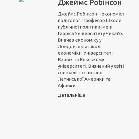
Джеймс Робінсон
Джеймс Робінсон – економіст і
політолог. Професор Школи
публічної політики імені
Гарріса Університету Чикаґо.
Вивчав економіку у
Лондонській школі
економіки, Університеті
Варвік та Єльському
університеті. Визнаний у світі
спеціаліст із питань
Латинської Америки та
Африки.
Детальніше