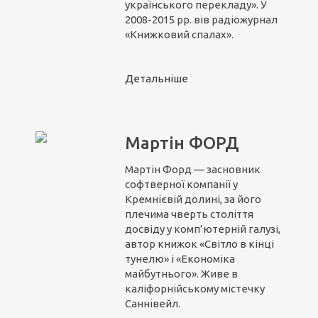
українського перекладу». У
2008-2015 рр. вів радіожурнал
«Книжковий спалах».
Детальніше
Мартін ФОРД
Мартін Форд — засновник
софтверної компанії у
Кремнієвій долині, за його
плечима чверть століття
досвіду у комп’ютерній галузі,
автор книжок «Світло в кінці
тунелю» і «Економіка
майбутнього». Живе в
каліфорнійському містечку
Саннівейл.