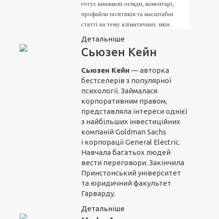
готує книжкові огляди, коментарі,
профайли політиків та масштабні
статті на тему кліматичних змін.
Детальніше
Сьюзен Кейн
Сьюзен Кейн
— авторка
бестселерів з популярної
психології. Займалася
корпоративним правом,
представляла інтереси однієї
з найбільших інвестиційних
компаній Goldman Sachs
і корпорації General Electric.
Навчала багатьох людей
вести переговори. Закінчила
Принстонський університет
та юридичний факультет
Гарварду.
Детальніше