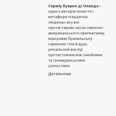
Сержіу Буарке ді Оланда
–
один з авторів поняття і
метафори «сердечна
людина», яку він
протиставляє носію північно-
американського прагматизму,
відкриває бразильську
гармонію тіла й душі,
унікальний вислід
протистояння між сімейними
та громадянськими
цінностями.
Детальніше