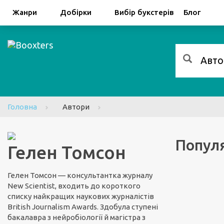
Facebook
Google
Жанри
Добірки
Вибір букстерів
Блог
Головна
Автори
Популя
Гелен Томсон
Гелен Томсон — консультантка журналу
New Scientist, входить до короткого
списку найкращих наукових журналістів
British Journalism Awards. Здобула ступені
бакалавра з нейробіології й магістра з