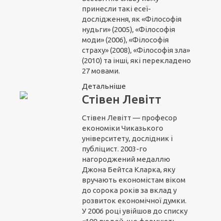
принесли такі есеї-
дослідження, як «Філософія
нудьги» (2005), «Філософія
моди» (2006), «Філософія
страху» (2008), «Філософія зла»
(2010) та інші, які перекладено
27 мовами.
Детальніше
Стівен Левітт
Стівен Левітт — професор
економіки Чиказького
університету, дослідник і
публіцист. 2003-го
нагороджений медаллю
Джона Бейтса Кларка, яку
вручають економістам віком
до сорока років за вклад у
розвиток економічної думки.
У 2006 році увійшов до списку