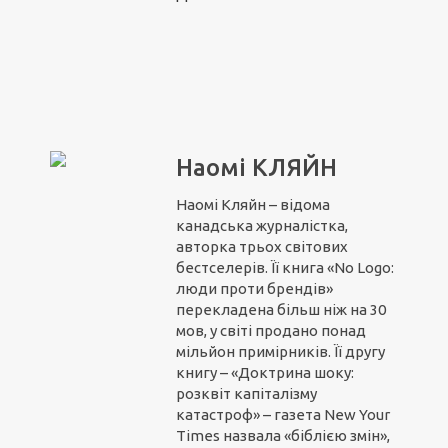
Наомі КЛЯЙН
Наомі Кляйн – відома
канадська журналістка,
авторка трьох світових
бестселерів. Її книга «No Logo:
люди проти брендів»
перекладена більш ніж на 30
мов, у світі продано понад
мільйон примірників. Її другу
книгу – «Доктрина шоку:
розквіт капіталізму
катастроф» – газета New Your
Times назвала «біблією змін»,