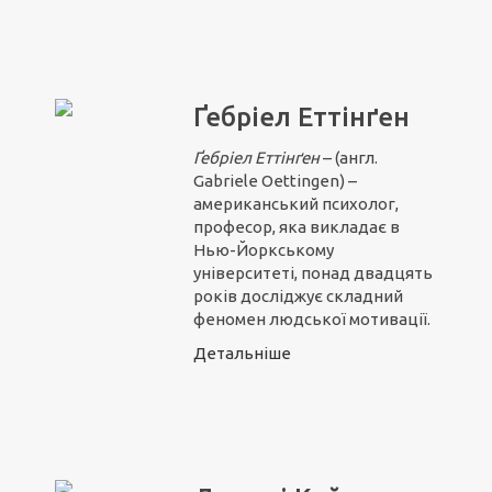
Ґебріел Еттінґен
Ґебріел Ет
т
інґен
– (англ.
Gabriele Oettingen) –
американський психолог,
професор, яка викладає в
Нью-Йоркському
університеті, понад двадцять
років досліджує складний
феномен людської мотивації.
Детальніше