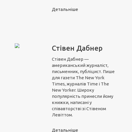
Детальніше
Стівен Дабнер
Стівен Дабнер —
американський журналіст,
письменник, публіцист. Пише
для газети The New York
Times, журналів Time і The
New Yorker. Широку
популярність принесли йому
книжки, написані у
співавторстві зі Стівеном
Левіттом.
Детальніше