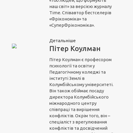
«100 людей, що формують
наш світ» за версією журналу
Time. Співавтор бестселерів
«Фрікономіка» та
«СуперФрікономіка».
Детальніше
Пітер Коулман
Пітер Коулман є професором
психології та освіти у
Педагогічному коледжі та
інституті Землі в
Колумбійському університеті.
Він також обіймає посаду
директора Колумбійського
міжнародного центру
співпраці та вирішення
конфліктів. Окрім того, він –
спеціаліст з врегулювання
конфліктів та досвідчений