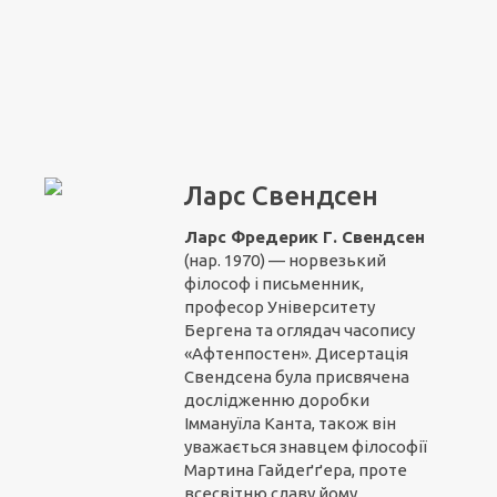
Ларс Свендсен
Ларс Фредерик Г. Свендсен
(нар. 1970) — норвезький
філософ і письменник,
професор Університету
Бергена та оглядач часопису
«Афтенпостен». Дисертація
Свендсена була присвячена
дослідженню доробки
Іммануїла Канта, також він
уважається знавцем філософії
Мартина Гайдеґґера, проте
всесвітню славу йому