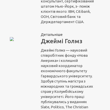
консультант, сертифікований
штатом Нью-Йорк, з- поміж
клієнтів якого: IBM, Citibank,
ООН, Світовий банк та
Держдепартамент США.
Детальніше
Джеймі Голмз
Джеймі Голмз — науковий
співробітник фонду «Нова
Америка» і колишній
науковий координатор
економічного факультету
Гарвардського університету.
Здобув ступінь магістра з
міжнародних та громадських
справ у Колумбійському
університеті. Його праці
публікувались у виданнях
Slate, Politico, The Christian