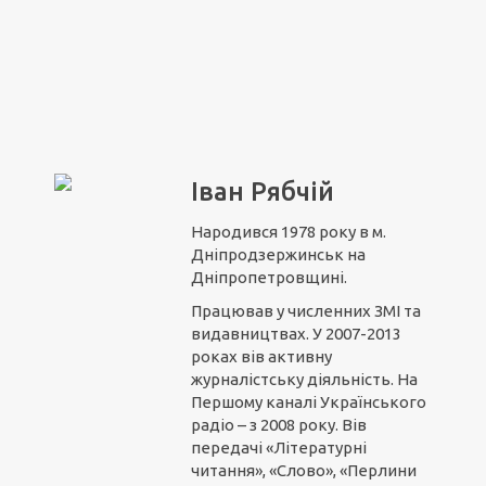
Іван Рябчій
Народився 1978 року в м.
Дніпродзержинськ на
Дніпропетровщині.
Працював у численних ЗМІ та
видавництвах. У 2007-2013
роках вів активну
журналістську діяльність. На
Першому каналі Українського
радіо – з 2008 року. Вів
передачі «Літературні
читання», «Слово», «Перлини