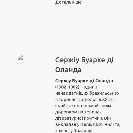
Детальніше
Сержіу Буарке ді
Оланда
Сержіу Буарке ді Оланда
(1902–1982) – один з
найвидатніших бразильських
істориків і соціологів ХХ ст.,
який також відомий своїм
доробком на теренах
літературної критики. Він
викладав у Італії, США, Чилі та,
звісно, у Бразилії.