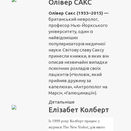
Олівер САКС
Олівер Сакс (1933–2015) —
британський невролог,
професор Нью-Йоркського
університету, один із
найвідоміших
популяризаторів медичної
науки. Світову славу Саксу
принесли книжки, в яких він
описав незвичайні випадки
психічних розладів своїх
пацієнтів («Чоловік, який
прийняв дружину за
капелюха», «Антрополог на
Марсі», «Галюцинації»).
Детальніше
Елізабет Колберт
Із 1999 року Колберт працює у
журналі The New Yorker, для якого