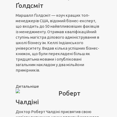
Ґолдсміт
Маршалл Ґолдсміт — коуч кращих топ-
менеджерів США, відомий бізнес-експерт,
що входить до 50 найвпливовіших фахівців
із менеджменту. Отримав кваліфікаційний
ступінь магістра ділового адміністрування в
школі бізнесу ім. Келлі Індіанського
університету. Видав кілька успішних бізнес-
книжок, що були перекладені більш як
тридцятьма мовами і опубліковані
загальним накладом у два мільйони
примірників.
Детальніше
Роберт
Чалдіні
Доктор Роберт Чалдіні присвятив свою