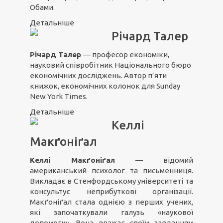
Обами.
Детальніше
Річард Талер
Річард Талер
— професор економіки,
науковий співробітник Національного бюро
економічних досліджень. Автор п’яти
книжок, економічних колонок для Sunday
New York Times.
Детальніше
Келлі
Макґоніґал
Келлі Макґоніґал
— відомий
американський психолог та письменниця.
Викладає в Стенфордському університеті та
консультує неприбуткові організації.
Макґоніґал стала однією з перших учених,
які започаткували галузь «наукової
допомоги». Вона вважає своїм завданням