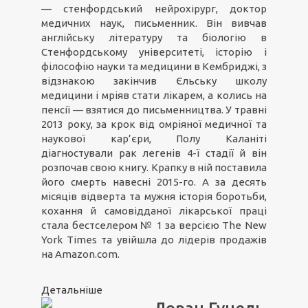
— стенфордський нейрохірург, доктор
медичних наук, письменник. Він вивчав
англійську літературу та біологію в
Стенфордському університеті, історію і
філософію науки та медицини в Кембриджі, з
відзнакою закінчив Єльську школу
медицини і мріяв стати лікарем, а колись на
пенсії — взятися до письменництва. У травні
2013 року, за крок від омріяної медичної та
наукової кар’єри, Полу Каланіті
діагностували рак легенів 4-ї стадії й він
розпочав свою книгу. Крапку в ній поставила
його смерть навесні 2015-го. А за десять
місяців відверта та мужня історія боротьби,
кохання й самовідданої лікарської праці
стала бестселером № 1 за версією The New
York Times та увійшла до лідерів продажів
на Amazon.com.
Детальніше