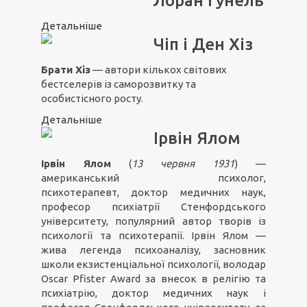
Лоран Гунель
Детальніше
Чіп і Ден Хіз
Брати Хіз
— автори кількох світових
бестселерів із саморозвитку та
особистісного росту.
Детальніше
Ірвін Ялом
Ірвін Ялом
(
13 червня 1931
) —
американський психолог,
психотерапевт, доктор медичних наук,
професор психіатрії Стенфордського
університету, популярний автор творів із
психології та психотерапії. Ірвін Ялом —
жива легенда психоаналізу, засновник
школи екзистенціальної психології, володар
Oscar Pfister Award за внесок в релігію та
психіатрію, доктор медичних наук і