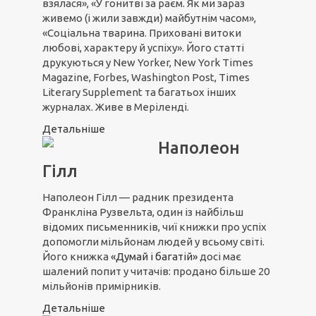
взялася», «У гонитві за раєм. Як ми зараз
живемо (і жили завжди) майбутнім часом»,
«Соціальна тварина. Приховані витоки
любові, характеру й успіху». Його статті
друкуються у New Yorker, New York Times
Magazine, Forbes, Washington Post, Times
Literary Supplement та багатьох інших
журналах. Живе в Меріленді.
Детальніше
Наполеон
Гілл
Наполеон Гілл — радник президента
Франкліна Рузвельта, один із найбільш
відомих письменників, чиї книжки про успіх
допомогли мільйонам людей у всьому світі.
Його книжка
«Думай і багатій»
досі має
шалений попит у читачів: продано більше 20
мільйонів примірників.
Детальніше