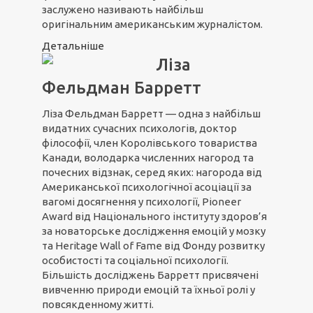
заслужено називають найбільш
оригінальним американським журналістом.
Детальніше
Ліза
Фельдман Барретт
Ліза Фельдман Барретт — одна з найбільш
видатних сучасних психологів, доктор
філософії, член Королівського товариства
Канади, володарка численних нагород та
почесних відзнак, серед яких: нагорода від
Американської психологічної асоціації за
вагомі досягнення у психології, Pioneer
Award від Національного інституту здоров’я
за новаторське дослідження емоцій у мозку
та Heritage Wall of Fame від Фонду розвитку
особистості та соціальної психології.
Більшість досліджень Барретт присвячені
вивченню природи емоцій та їхньої ролі у
повсякденному житті.