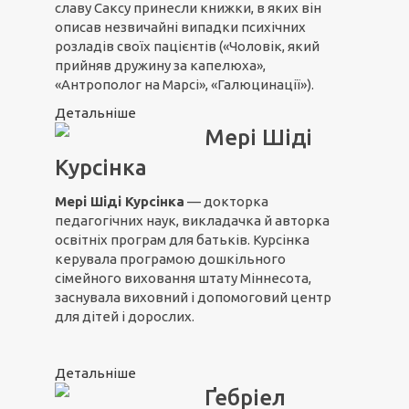
славу Саксу принесли книжки, в яких він
описав незвичайні випадки психічних
розладів своїх пацієнтів («Чоловік, який
прийняв дружину за капелюха»,
«Антрополог на Марсі», «Галюцинації»).
Детальніше
Мері Шіді
Курсінка
Мері Шіді Курсінка
— докторка
педагогічних наук, викладачка й авторка
освітніх програм для батьків. Курсінка
керувала програмою дошкільного
сімейного виховання штату Міннесота,
заснувала виховний і допомоговий центр
для дітей і дорослих.
Детальніше
Ґебріел