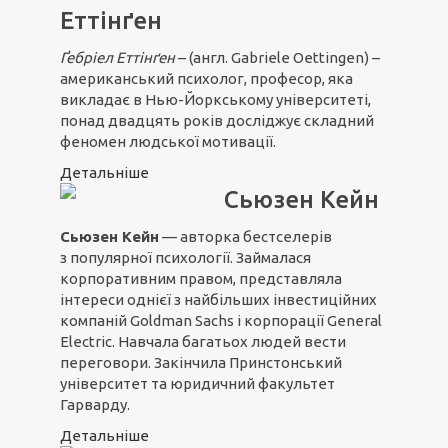
Еттінґен
Ґебріел Ет
т
інґен
– (англ. Gabriele Oettingen) –
американський психолог, професор, яка
викладає в Нью-Йоркському університеті,
понад двадцять років досліджує складний
феномен людської мотивації.
Детальніше
Сьюзен Кейн
Сьюзен Кейн
— авторка бестселерів
з популярної психології. Займалася
корпоративним правом, представляла
інтереси однієї з найбільших інвестиційних
компаній Goldman Sachs і корпорації General
Electric. Навчала багатьох людей вести
переговори. Закінчила Принстонський
університет та юридичний факультет
Гарварду.
Детальніше