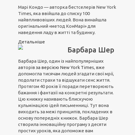
Марі Кондо — авторка бестселерів New York
Times, яка ввійшла до списку 100
найвпливовіших людей. Вона винайшла
оригінальний «метод КонМарі» для
наведення ладу в житті та будинку.
Детальніше
Барбара Шер
Барбара Шер, один із найпопулярніших
авторів
з
а вер
сією N
ew York Time
s, вже
допомогла тисячам людей згадати свої мрії,
подолати страхи та відшукати сенс життя.
Протягом 40 років її поради перетворюють
бажання і фантазії на конкретні результати.
Цю книжку називають блискучою
кульмінацією ідей письменниці. Тут вона
виходить за межі принципів, покладених в
основу попередніх книжок. Барбара Шер
створила інноваційну програму з десяти
простих уроків, яка допоможе вам