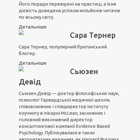
Його поради перевірені на практиці, а їхня
дієвість доведена успіхом мільйонів читачів
по всьому світу.
Детальніше
Сара Тернер
Сара Тернер, популярний британський
блогер.
Детальніше
Сьюзен
Девід
Сьюзен Девід — доктор філософських наук,
психолог Гарвардської медичної школи,
співзасновник і співдиректор Інституту
коучингу в лікарні McLean, засновник і
головний виконавчий директор
консалтингової компанії Evidence Based
Psychology. Публікувалася в таких
авторитетних виданнях, як Harvard Business