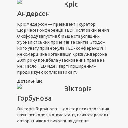
Кріс
Андерсон
Кріс Андерсон — президент і куратор
щорічної конференції TED. Після закінчення
Оксфорду запустив більше ста успішних
журналістських проектів та сайтів. Згодом
його увагу привернула TED-конференція, і
некомерційна організація Кріса Андерсона
2001 року придбала у засновника права на
неї. Гасло TED «Ідеї, варті поширення»
продовжує охоплювати світ.
Детальніше
Вікторія
Горбунова
Вікторія Горбунова — доктор психологічних
наук, психолог-консультант, психотерапевт,
автор книжок з виховання дитини.