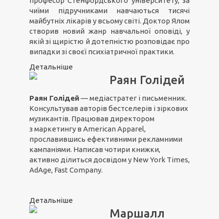
професор Стенфордського університету, за
чиїми підручниками навчаються тисячі
майбутніх лікарів у всьому світі. Доктор Ялом
створив новий жанр навчальної оповіді, у
якій зі щирістю й дотепністю розповідає про
випадки зі своєї психіатричної практики.
Детальніше
Раян Голідей
Раян Голідей
— медіастратег і письменник.
Консультував авторів бестселерів і зіркових
музикантів. Працював директором
з маркетингу в American Apparel,
прославившись ефективними рекламними
кампаніями. Написав чотири книжки,
активно ділиться досвідом у New York Times,
AdAge, Fast Company.
Детальніше
Маршалл