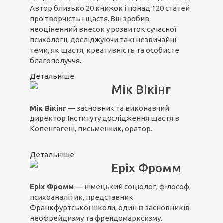
Автор близько 20 книжок і понад 120 статей
про творчість і щастя. Він зробив
неоціненний внесок у розвиток сучасної
психології, досліджуючи такі незвичайні
теми, як щастя, креативність та особисте
благополуччя.
Детальніше
Мік Вікінг
Мік Вікінг
— засновник та виконавчий
директор Інституту дослідження щастя в
Копенгагені, письменник, оратор.
Детальніше
Еріх Фромм
Еріх Фромм
— німецький соціолог, філософ,
психоаналітик, представник
Франкфуртської школи, один із засновників
неофрейдизму та фрейдомарксизму.