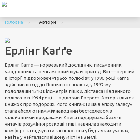
To
nav
Головна
Автори
Ерлінг Каґґе
Ерлінг Кагге — норвезький дослідник, письменник,
мандрівник та невгамовний шукач пригод. Він — перший
в історії підкорювач «трьох полюсів»: у 1990 році Кагге
здійснив похід до Північного полюса, у 1993-му,
подолавши 1310 кілометрів пішки, дістався Південного
полюса, а в 1994 році — підкорив Еверест. Автор кількох
книжок про подорожі. Його книга «Тиша в епоху галасу»
стала абсолютним міжнародним бестселером з
мільйонними продажами. Книга подарувала безлічі
читачів розуміння розкоші тиші, навчила знаходити
комфорт та відчувати заспокоєння у будь-яких умовах,
навіть у найгаласливішому місті на Землі.