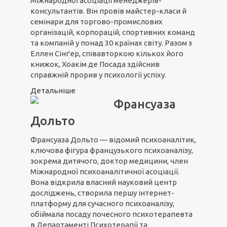
Міжнародної асоціації менеджерів-
консультантів. Він провів майстер-класи й
семінари для торгово-промислових
організацій, корпорацій, спортивних команд
та компаній у понад 30 країнах світу. Разом з
Еллен Сінґер, співавторкою кількох його
книжок, Хоакім де Посада здійснив
справжній прорив у психології успіху.
Детальніше
Франсуаза
Дольто
Франсуаза Дольто — відомий психоаналітик,
ключова фігура французького психоаналізу,
зокрема дитячого, доктор медицини, член
Міжнародної психоаналітичної асоціації.
Вона відкрила власний науковий центр
досліджень, створила першу інтернет-
платформу для сучасного психоаналізу,
обіймала посаду почесного психотерапевта
в Департаменті Психотерапії та