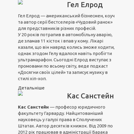
Гел Елрод
Гел Елрод — американський бізнесмен, коуч
та автор серії бестселерів «Чудовий ранок»
для представників різних професій.
У 20 років потрапив в автомобільну аварію,
де зламав 11 кісток і впав у кому. Лікарі
казали, що він навряд колись зможе ходити,
однак згодом Гелу вдалося навіть пробігти
ультрамарафон. Сьогодні Елрод виступає з
промовами по всьому світу, веде подкаст
«Досягни своїх цілей» та записує музику в
стилі хіп-хоп.
Детальніше
Кас Санстейн
Кас Санстейн
— професор юридичного
факультету Гарварду. Найцитованіший
науковець у галузі права в Сполучених
Штатах. Автор десятків книжок. Від 2009 по
2012 рік працював в адміністрації Барака