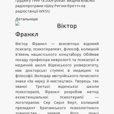
грудей у 1999 та 2009 роках. Ведуча власної
радіопрограми «Шоу Регіни Бретт» на
радіостанції WKSU.
Детальніше
Віктор
Франкл
Віктор Франкл — всесвітньо відомий
психіатр, психотерапевт, філософ, колишній
в’язень нацистського концтабору. Обіймав
посаду професора неврології та психіатрії в
медичній школі Віденського університету,
має докторські ступені в медицині та
філософії. Володар австрійського почесного
знака «За науку й мистецтво». Творець так
званої Третьої віденської школи
психотерапії, Франкл розробив метод
екзистенціальної психотерапії —
логотерапію. Сер Сиріл Берт, колишній
президент Британського психологічного
товариства, назвав його праці