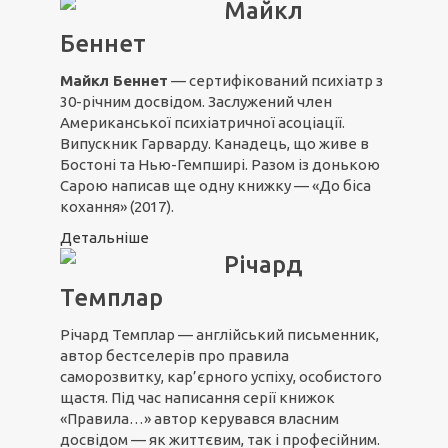
Майкл
Беннет
Майкл Беннет
— сертифікований психіатр з
30-річним досвідом. Заслужений член
Американської психіатричної асоціації.
Випускник Гарварду. Канадець, що живе в
Бостоні та Нью-Гемпширі. Разом із донькою
Сарою написав ще одну книжку — «До біса
кохання» (2017).
Детальніше
Річард
Темплар
Річард Темплар — англійський письменник,
автор бестселерів про правила
саморозвитку, кар’єрного успіху, особистого
щастя. Під час написання серії книжок
«Правила…» автор керувався власним
досвідом — як життєвим, так і професійним.