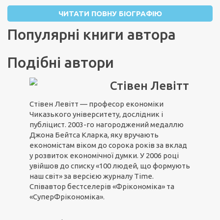
ЧИТАТИ ПОВНУ БІОГРАФІЮ
Популярні книги автора
Подібні автори
Стівен Левітт
Стівен Левітт — професор економіки
Чиказького університету, дослідник і
публіцист. 2003-го нагороджений медаллю
Джона Бейтса Кларка, яку вручають
економістам віком до сорока років за вклад
у розвиток економічної думки. У 2006 році
увійшов до списку «100 людей, що формують
наш світ» за версією журналу Time.
Співавтор бестселерів «Фрікономіка» та
«СуперФрікономіка».