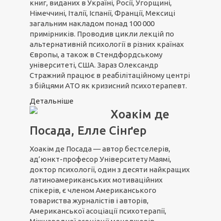
книг, виданих в Україні, Росії, Угорщині,
Німеччині, Італії, Іспанії, Франції, Мексиці
загальним накладом понад 100 000
примірників. Проводив цикли лекцій по
альтернативній психології в різних країнах
Європы, а також в Стендфордському
університеті, США. Зараз Олександр
Стражний працює в реабілітаційному центрі
з бійцями АТО як кризисний психотерапевт.
Детальніше
Хоакім де
Посада, Елле Сінґер
Хоакім де Посада — автор бестселерів,
ад’юнкт-професор Університету Маямі,
доктор психології, один з десяти найкращих
латиноамериканських мотиваційних
спікерів, є членом Американського
товариства журналістів і авторів,
Американської асоціації психотерапії,