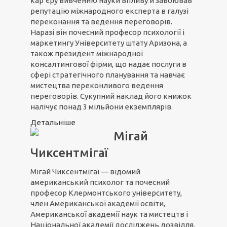
кар’єру вивченню науки впливу й завоював
репутацію міжнародного експерта в галузі
переконання та ведення переговорів.
Наразі він почесний професор психології і
маркетингу Університету штату Аризона, а
також президент міжнародної
консалтингової фірми, що надає послуги в
сфері стратегічного планування та навчає
мистецтва переконливого ведення
переговорів. Сукупний наклад його книжок
налічує понад 3 мільйони екземплярів.
Детальніше
Мігай
Чиксентмігаї
Мігай Чиксентмігаї — відомий
американський психолог та почесний
професор Клермонтського університету,
член Американської академії освіти,
Американської академії наук та мистецтв і
Національної академії досліджень дозвілля.