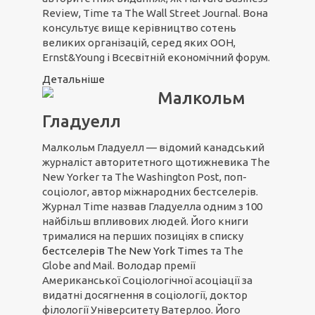
Review, Time та The Wall Street Journal. Вона
консультує вище керівництво сотень
великих організацій, серед яких ООН,
Ernst&Young і Всесвітній економічний форум.
Детальніше
Малкольм
Гладуелл
Малкольм Гладуелл — відомий канадський
журналіст авторитетного щотижневика The
New Yorker та The Washington Post, поп-
соціолог, автор міжнародних бестселерів.
Журнал Time назвав Гладуелла одним з 100
найбільш впливових людей. Його книги
трималися на перших позиціях в списку
бестселерів The New York Times
та The
Globe and Mail. Володар премії
Американської Соціологічної асоціації за
видатні досягнення в соціології, доктор
філології Університету Ватерлоо. Його