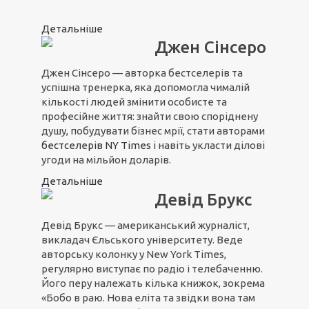
Детальніше
Джен Сінсеро
Джен Сінсеро — авторка бестселерів та
успішна тренерка, яка допомогла чималій
кількості людей змінити особисте та
професійне життя: знайти свою споріднену
душу, побудувати бізнес мрії, стати авторами
бестселерів NY Times
і навіть укласти ділові
угоди на мільйон доларів.
Детальніше
Девід Брукс
Девід Брукс — американський журналіст,
викладач Єльського університету. Веде
авторську колонку у New York Times,
регулярно виступає по радіо і телебаченню.
Його перу належать кілька книжок, зокрема
«Бобо в раю. Нова еліта та звідки вона там