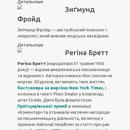
Детальніше
Зиґмунд
Фройд
Зиґмунд Фройд — австрійський психолог і
невролог, який вивчав людське несвідоме.
Детальніше
Регіна Бретт
Регіна Бретт
(народилася 31 травня 1956
року) — відома американська письменниця
та журналіст. Авторка книжки «Бог ніколи не
моргає. 50 уроків, які змінять твоє життя»,
бестселера за версією New York Times
, і
колонки в газеті Plain Dealer у Клівленді,
штат Огайо. Двічі була фіналісткою
Пулітцерівської премії
в номінації
«Коментар» та отримала численні нагороди
за письменницьку діяльність, включно з
премією National Headliner за статті про рак