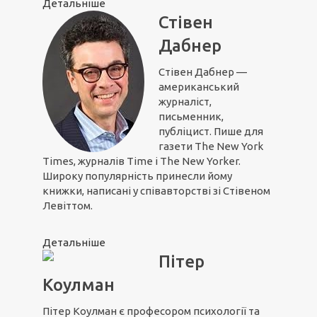
Детальніше
Стівен
Дабнер
Стівен Дабнер —
американський
журналіст,
письменник,
публіцист. Пише для
газети The New York
Times, журналів Time і The New Yorker.
Широку популярність принесли йому
книжки, написані у співавторстві зі Стівеном
Левіттом.
Детальніше
Пітер
Коулман
Пітер Коулман є професором психології та