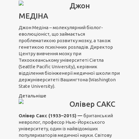
Джон
МЕДІНА
Джон Медіна – молекулярний біолог-
еволюціоніст, що займається
проблематикою розвитку мозку, а також
генетикою психічних розладів. Директор
Центру вивчення мозку при
Тихоокеанському університеті Сіетла
(Seattle Pacific University), керівник
відділення біоінженерії медичної школи при
держуніверситеті Вашингтона (Washington
State University).
Детальніше
Олівер САКС
Олівер Сакс (1933–2015) —
британський
невролог, професор Нью-Йоркського
університету, один із найвідоміших
популяризаторів медичної науки. Світову