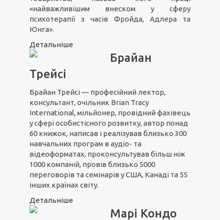
«найважливішим внеском у сферу
психотерапії з часів Фройда, Адлера та
Юнга».
Детальніше
Брайан
Трейсі
Брайан Трейсі — професійний лектор,
консультант, очільник Brian Tracy
International, мільйонер, провідний фахівець
у сфері особистісного розвитку, автор понад
60 книжок, написав і реалізував близько 300
навчальних програм в аудіо- та
відеоформатах, проконсультував більш ніж
1000 компаній, провів близько 5000
переговорів та семінарів у США, Канаді та 55
інших країнах світу.
Детальніше
Марі Кондо