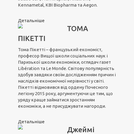
Kennametal, KBI Biopharma та Aegon.
Детальніше
ТОМА
ПІКЕТТІ
Тома Пікетті – французький економіст,
професор Вищої школи соціальних наук і
Паризької школи економіки, оглядач газет
Libération та Le Monde. Світову популярність
здобув завдяки своїм дослідженням причин і
наслідків економічної нерівності у світі.
Пікетті відмовився від ордену Почесного
легіону 2015 року, аргументуючи це тим, що
уряду краще займатися зростанням
економіки, а не присуджувати нагороди.
Детальніше
Джеймі