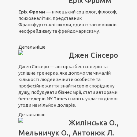
Еріх Фромм
Еріх Фромм
— німецький соціолог, філософ,
психоаналітик, представник
Франкфуртської школи, один із засновників
неофрейдизму та фрейдомарксизму.
Детальніше
Джен Сінсеро
Джен Сінсеро — авторка бестселерів та
успішна тренерка, яка допомогла чималій
кількості людей змінити особисте та
професійне життя: знайти свою споріднену
душу, побудувати бізнес мрії, стати авторами
бестселерів NY Times
і навіть укласти ділові
угоди на мільйон доларів.
Детальніше
Жилінська О.,
Мельничук О., Антонюк Л.