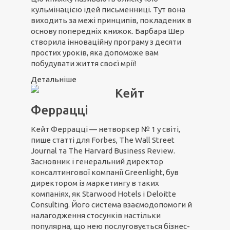
кульмінацією ідей письменниці. Тут вона
виходить за межі принципів, покладених в
основу попередніх книжок. Барбара Шер
створила інноваційну програму з десяти
простих уроків, яка допоможе вам
побудувати життя своєї мрії!
Детальніше
Кейт
Феррацці
Кейт Феррацці — нетворкер № 1 у світі,
пише статті для Forbes, The Wall Street
Journal та The Harvard Business Review.
Засновник і генеральний директор
консалтингової компанії Greenlight, був
директором із маркетингу в таких
компаніях, як Starwood Hotels і Deloitte
Consulting. Його система взаємодопомоги й
налагодження стосунків настільки
популярна, що нею послуговується бізнес-