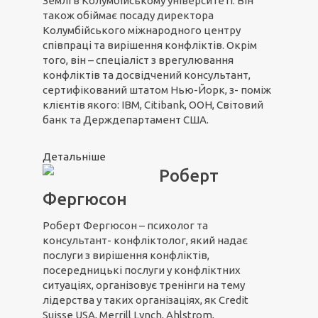
Землі в Колумбійському університеті. Він
також обіймає посаду директора
Колумбійського міжнародного центру
співпраці та вирішення конфліктів. Окрім
того, він – спеціаліст з врегулювання
конфліктів та досвідчений консультант,
сертифікований штатом Нью-Йорк, з- поміж
клієнтів якого: IBM, Citibank, ООН, Світовий
банк та Держдепартамент США.
Детальніше
Роберт
Фергюсон
Роберт Фергюсон – психолог та
консультант- конфліктолог, який надає
послуги з вирішення конфліктів,
посередницькі послуги у конфліктних
ситуаціях, організовує тренінги на тему
лідерства у таких організаціях, як Credit
Suisse USA, Merrill Lynch, Ahlstrom,