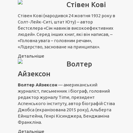
Стівен Кові
Стівен Кові (народився 24 жовтня 1932 року в
Солт-Лейк-Ситі, штат Юту) – автор
бестселера «Сім навиків високоефективних
людей». Серед інших книг, які він написав, –
«Головна увага – головним речам»,
«Лідерство, засноване на принципах».
Детальніше
Волтер
Айзексон
Волтер Айзексон
— американський
журналіст, письменник і біограф, головний
редактор журналу Time, президент
Аспенського інституту, автор біографій Стіва
Джобса (екранізована 2015 року), Альберта
Ейнштейна, Генрі Кісинджера, Бенджаміна
Франкліна.
Детальніше