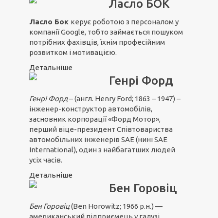
Ласло БОК
Ласло Бок
керує роботою з персоналом у
компанії Google, тобто займається пошуком
потрібних фахівців, їхнім професійним
розвитком і мотивацією.
Детальніше
Генрі Форд
Генрі Форд
– (англ. Henry Ford; 1863 – 1947) –
інженер-конструктор автомобілів,
засновник корпорації «Форд Мотор»,
перший віце-президент Співтовариства
автомобільних інженерів SAE (нині SAE
International), один з найбагатших людей
усіх часів.
Детальніше
Бен Горовіц
Бен Горовіц
(Ben Horowitz; 1966 р.н.) —
американський підприємець у галузі