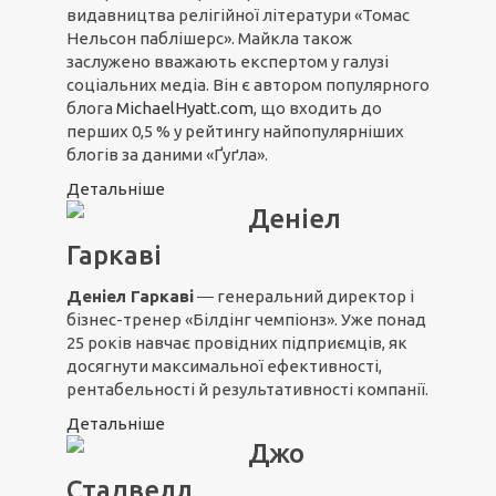
видавництва релігійної літератури «Томас
Нельсон паблішерс». Майкла також
заслужено вважають експертом у галузі
соціальних медіа. Він є автором популярного
блога
MichaelHyatt.com
, що входить до
перших 0,5 % у рейтингу найпопулярніших
блогів за даними «Ґуґла».
Детальніше
Деніел
Гаркаві
Деніел Гаркаві
― генеральний директор і
бізнес-тренер «Білдінг чемпіонз». Уже понад
25 років навчає провідних підприємців, як
досягнути максимальної ефективності,
рентабельності й результативності компанії.
Детальніше
Джо
Стадвелл