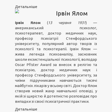
Детальніше
Ірвін Ялом
Ірвін Ялом
(
13 червня 1931
) —
американський психолог,
психотерапевт, доктор медичних наук,
професор психіатрії Стенфордського
університету, популярний автор творів із
психології та психотерапії. Ірвін Ялом —
жива легенда психоаналізу, засновник
школи екзистенціальної психології, володар
Oscar Pfister Award за внесок в релігію та
психіатрію, доктор медичних наук і
професор Стенфордського університету, за
чиїми підручниками навчаються тисячі
майбутніх лікарів у всьому світі. Доктор Ялом
створив новий жанр навчальної оповіді, у
якій зі щирістю й дотепністю розповідає про
випадки зі своєї психіатричної практики.
Детальніше