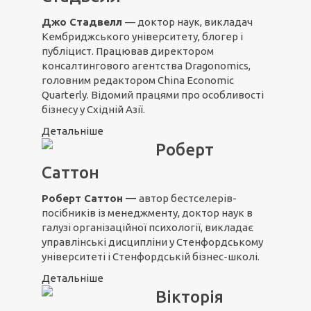
Джо Стадвелл
— доктор наук, викладач
Кембриджського університету, блогер і
публіцист. Працював директором
консалтингового агентства Dragonomics,
головним редактором China Economic
Quarterly. Відомий працями про особливості
бізнесу у Східній Азії.
Детальніше
Роберт
Саттон
Роберт Саттон —
автор бестселерів-
посібників із менеджменту, доктор наук в
галузі організаційної психології, викладає
управлінські дисципліни у Стенфордському
університеті і Стенфордській бізнес-школі.
Детальніше
Вікторія