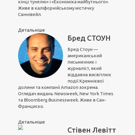
кінці тунелю» і «Економіка майбутнього».
Живе в каліфорнійському містечку
Саннівейл.
Детальніше
Бред СТОУН
Бред Стоун —
американський
письменник і
журналіст, який
віддавна висвітлює
події Кремнієвої
долини та компанії Amazon зокрема.
Оглядач видань Newsweek, New York Times
та Bloomberg Businessweek. Живе в Сан-
Франциско.
Детальніше
Стівен Левітт