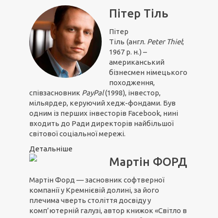
Пітер Тіль
Пітер
Тіль
(англ.
Peter Thiel
;
1967 р. н.) –
американський
бізнесмен німецького
походження,
співзасновник
PayPal
(1998), інвестор,
мільярдер, керуючий хедж-фондами. Був
одним із перших інвесторів Facebook, нині
входить до Ради директорів найбільшої
світової соціальної мережі.
Детальніше
Мартін ФОРД
Мартін Форд — засновник софтверної
компанії у Кремнієвій долині, за його
плечима чверть століття досвіду у
комп’ютерній галузі, автор книжок «Світло в