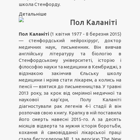
школа Стенфорду.
Детальніше
Пол Каланіті
Пол Каланіті
(1 квітня 1977 - 8 березня 2015)
— стенфордський нейрохірург, доктор
медичних наук, письменник. Він вивчав
англійську літературу та біологію в
Стенфордському університеті, історію і
філософію науки та медицини в Кембриджі, з
відзнакою закінчив Єльську школу
медицини і мріяв стати лікарем, а колись на
пенсії — взятися до письменництва. У травні
2013 року, за крок від омріяної медичної та
наукової кар’єри, Полу Каланіті
діагностували рак легенів 4-ї стадії й він
розпочав свою книгу. Крапку в ній поставила
його смерть навесні 2015-го. А за десять
місяців відверта та мужня історія боротьби,
кохання й самовідданої лікарської праці
стала бестселером № 1 за версією The New