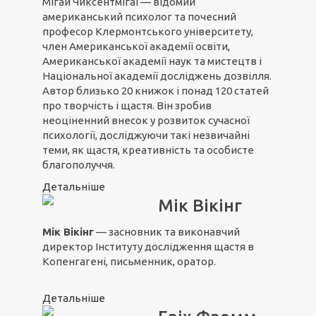
Мігай Чиксентмігаї — відомий
американський психолог та почесний
професор Клермонтського університету,
член Американської академії освіти,
Американської академії наук та мистецтв і
Національної академії досліджень дозвілля.
Автор близько 20 книжок і понад 120 статей
про творчість і щастя. Він зробив
неоціненний внесок у розвиток сучасної
психології, досліджуючи такі незвичайні
теми, як щастя, креативність та особисте
благополуччя.
Детальніше
Мік Вікінг
Мік Вікінг
— засновник та виконавчий
директор Інституту дослідження щастя в
Копенгагені, письменник, оратор.
Детальніше