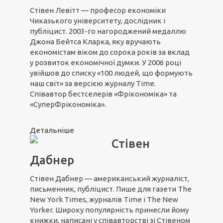
Стівен Левітт — професор економіки
Чиказького університету, дослідник і
публіцист. 2003-го нагороджений медаллю
Джона Бейтса Кларка, яку вручають
економістам віком до сорока років за вклад
у розвиток економічної думки. У 2006 році
увійшов до списку «100 людей, що формують
наш світ» за версією журналу Time.
Співавтор бестселерів «Фрікономіка» та
«СуперФрікономіка».
Детальніше
Стівен
Дабнер
Стівен Дабнер — американський журналіст,
письменник, публіцист. Пише для газети The
New York Times, журналів Time і The New
Yorker. Широку популярність принесли йому
книжки, написані у співавторстві зі Стівеном