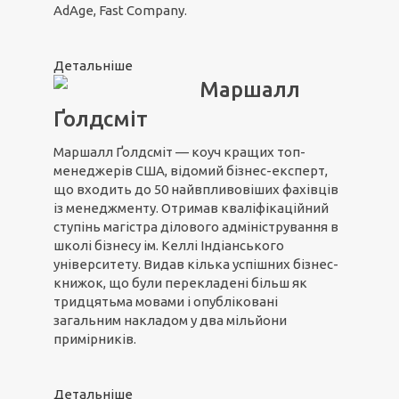
AdAge, Fast Company.
Детальніше
Маршалл
Ґолдсміт
Маршалл Ґолдсміт — коуч кращих топ-
менеджерів США, відомий бізнес-експерт,
що входить до 50 найвпливовіших фахівців
із менеджменту. Отримав кваліфікаційний
ступінь магістра ділового адміністрування в
школі бізнесу ім. Келлі Індіанського
університету. Видав кілька успішних бізнес-
книжок, що були перекладені більш як
тридцятьма мовами і опубліковані
загальним накладом у два мільйони
примірників.
Детальніше