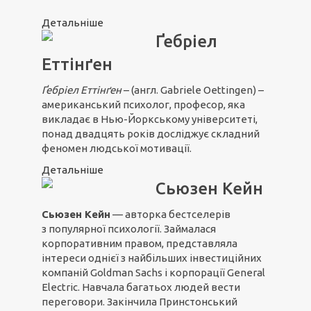
Детальніше
Ґебріел
Еттінґен
Ґебріел Ет
т
інґен
– (англ. Gabriele Oettingen) –
американський психолог, професор, яка
викладає в Нью-Йоркському університеті,
понад двадцять років досліджує складний
феномен людської мотивації.
Детальніше
Сьюзен Кейн
Сьюзен Кейн
— авторка бестселерів
з популярної психології. Займалася
корпоративним правом, представляла
інтереси однієї з найбільших інвестиційних
компаній Goldman Sachs і корпорації General
Electric. Навчала багатьох людей вести
переговори. Закінчила Принстонський