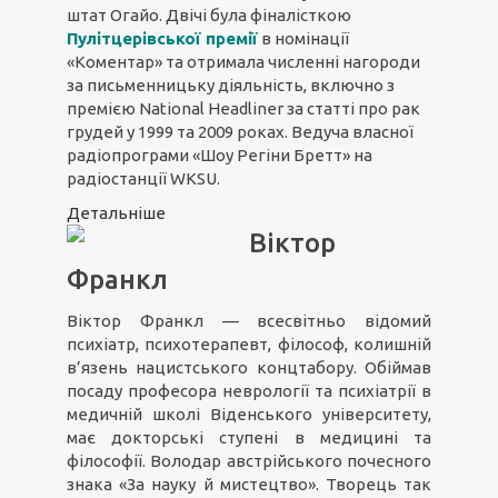
штат Огайо. Двічі була фіналісткою
Пулітцерівської премії
в номінації
«Коментар» та отримала численні нагороди
за письменницьку діяльність, включно з
премією National Headliner за статті про рак
грудей у 1999 та 2009 роках. Ведуча власної
радіопрограми «Шоу Регіни Бретт» на
радіостанції WKSU.
Детальніше
Віктор
Франкл
Віктор Франкл — всесвітньо відомий
психіатр, психотерапевт, філософ, колишній
в’язень нацистського концтабору. Обіймав
посаду професора неврології та психіатрії в
медичній школі Віденського університету,
має докторські ступені в медицині та
філософії. Володар австрійського почесного
знака «За науку й мистецтво». Творець так