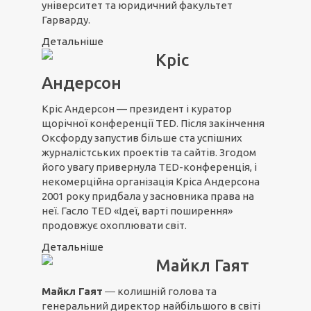
університет та юридичний факультет
Гарварду.
Детальніше
Кріс
Андерсон
Кріс Андерсон — президент і куратор
щорічної конференції TED. Після закінчення
Оксфорду запустив більше ста успішних
журналістських проектів та сайтів. Згодом
його увагу привернула TED-конференція, і
некомерційна організація Кріса Андерсона
2001 року придбала у засновника права на
неї. Гасло TED «Ідеї, варті поширення»
продовжує охоплювати світ.
Детальніше
Майкл Гаят
Майкл Гаят
― колишній голова та
генеральний директор найбільшого в світі