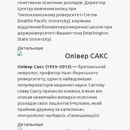
генетикою психічних розладів. Директор
Центру вивчення мозку при
Тихоокеанському університеті Сіетла
(Seattle Pacific University), керівник
відділення біоінженерії медичної школи при
держуніверситеті Вашингтона (Washington
State University).
Детальніше
Олівер САКС
Олівер Сакс (1933–2015) —
британський
невролог, професор Нью-Йоркського
університету, один із найвідоміших
популяризаторів медичної науки. Світову
славу Саксу принесли книжки, в яких він
описав незвичайні випадки психічних
розладів своїх пацієнтів («Чоловік, який
прийняв дружину за капелюха»,
«Антрополог на Марсі», «Галюцинації»).
Детальніше