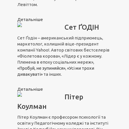
Левіттом.
Детальніше
Сет ҐОДІН
Сет Ґодін – американський підприємець,
маркетолог, колишній віце-президент
компанії Yahoo!. Автор світових бестселерів
«Фіолетова корова», «Лідер є у кожному.
Племена в епоху соціальних мереж»,
«Пробуй, не зупиняйся»
,
«Усі ми трохи
дивакуваті»
та інших.
Детальніше
Пітер
Коулман
Пітер Коулман є професором психології та
освіти у Педагогічному коледжі та інституті