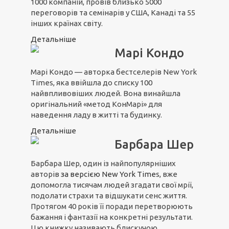
1000 компаній, провів близько 5000
переговорів та семінарів у США, Канаді та 55
інших країнах світу.
Детальніше
Марі Кондо
Марі Кондо — авторка бестселерів New York
Times, яка ввійшла до списку 100
найвпливовіших людей. Вона винайшла
оригінальний «метод КонМарі» для
наведення ладу в житті та будинку.
Детальніше
Барбара Шер
Барбара Шер, один із найпопулярніших
авторів
з
а вер
сією N
ew York Time
s, вже
допомогла тисячам людей згадати свої мрії,
подолати страхи та відшукати сенс життя.
Протягом 40 років її поради перетворюють
бажання і фантазії на конкретні результати.
Цю книжку називають блискучою