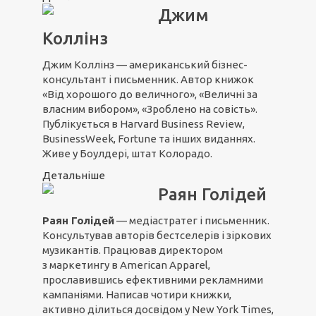
Джим
Коллінз
Джим Коллінз — американський бізнес-
консультант і письменник. Автор книжок
«Від хорошого до величного», «Величні за
власним вибором», «Зроблено на совість».
Публікується в Harvard Business Review,
BusinessWeek, Fortune та інших виданнях.
Живе у Боулдері, штат Колорадо.
Детальніше
Раян Голідей
Раян Голідей
— медіастратег і письменник.
Консультував авторів бестселерів і зіркових
музикантів. Працював директором
з маркетингу в American Apparel,
прославившись ефективними рекламними
кампаніями. Написав чотири книжки,
активно ділиться досвідом у New York Times,