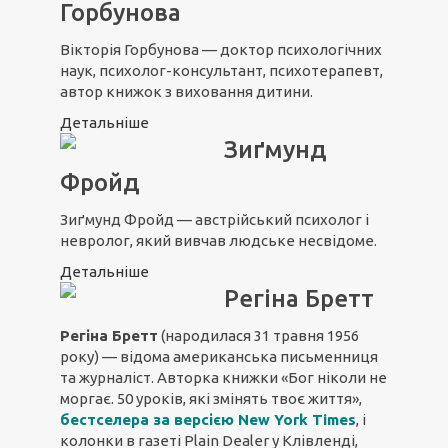
Горбунова
Вікторія Горбунова — доктор психологічних
наук, психолог-консультант, психотерапевт,
автор книжок з виховання дитини.
Детальніше
Зиґмунд
Фройд
Зиґмунд Фройд — австрійський психолог і
невролог, який вивчав людське несвідоме.
Детальніше
Регіна Бретт
Регіна Бретт
(народилася 31 травня 1956
року) — відома американська письменниця
та журналіст. Авторка книжки «Бог ніколи не
моргає. 50 уроків, які змінять твоє життя»,
бестселера за версією New York Times
, і
колонки в газеті Plain Dealer у Клівленді,