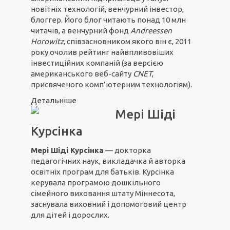
новітніх технологій, венчурний інвестор,
блоггер. Його блог читають понад 10 млн
читачів, а венчурний фонд
Andreessen
Horowitz
, співзасновником якого він є, 2011
року очолив рейтинг найвпливовіших
інвестиційних компаній (за версією
американського веб-сайту
CNET
,
присвяченого комп’ютерним технологіям).
Детальніше
Мері Шіді
Курсінка
Мері Шіді Курсінка
— докторка
педагогічних наук, викладачка й авторка
освітніх програм для батьків. Курсінка
керувала програмою дошкільного
сімейного виховання штату Міннесота,
заснувала виховний і допомоговий центр
для дітей і дорослих.