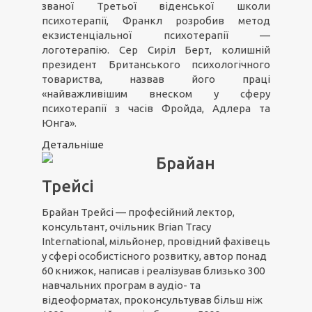
званої Третьої віденської школи
психотерапії, Франкл розробив метод
екзистенціальної психотерапії —
логотерапію. Сер Сиріл Берт, колишній
президент Британського психологічного
товариства, назвав його праці
«найважливішим внеском у сферу
психотерапії з часів Фройда, Адлера та
Юнга».
Детальніше
Брайан
Трейсі
Брайан Трейсі — професійний лектор,
консультант, очільник Brian Tracy
International, мільйонер, провідний фахівець
у сфері особистісного розвитку, автор понад
60 книжок, написав і реалізував близько 300
навчальних програм в аудіо- та
відеоформатах, проконсультував більш ніж