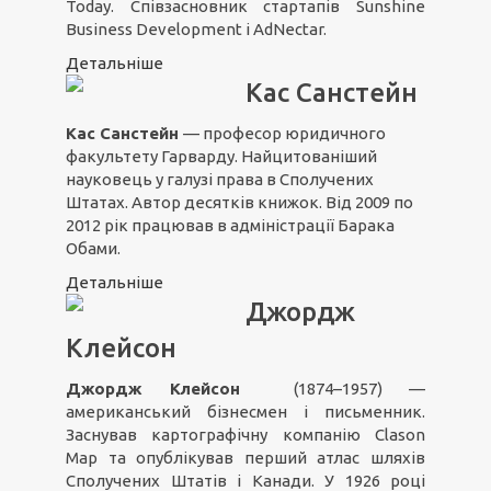
Today. Співзасновник стартапів Sunshine
Business Development і AdNectar.
Детальніше
Кас Санстейн
Кас Санстейн
— професор юридичного
факультету Гарварду. Найцитованіший
науковець у галузі права в Сполучених
Штатах. Автор десятків книжок. Від 2009 по
2012 рік працював в адміністрації Барака
Обами.
Детальніше
Джордж
Клейсон
Джордж Клейсон
(1874–1957) —
американський бізнесмен і письменник.
Заснував картографічну компанію Clason
Map та опублікував перший атлас шляхів
Сполучених Штатів і Канади. У 1926 році