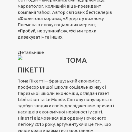
маркетолог, колишній віце-президент
компанії Yahoo!. Автор світових бестселерів
«Фіолетова корова», «Лідер є у кожному.
Племена в епоху соціальних мереж»,
«Пробуй, не зупиняйся»
,
«Усі ми трохи
дивакуваті»
та інших.
Детальніше
ТОМА
ПІКЕТТІ
Тома Пікетті – французький економіст,
професор Вищої школи соціальних наук і
Паризької школи економіки, оглядач газет
Libération та Le Monde. Світову популярність
здобув завдяки своїм дослідженням причин і
наслідків економічної нерівності у світі.
Пікетті відмовився від ордену Почесного
легіону 2015 року, аргументуючи це тим, що
уряду краще займатися зростанням