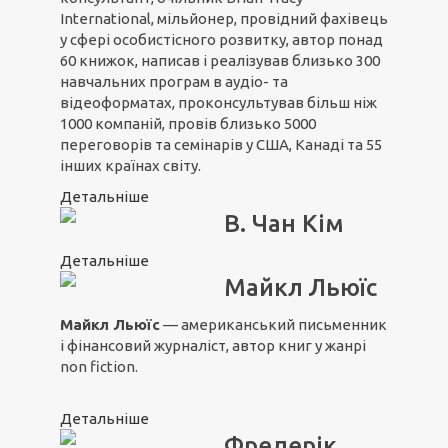
International, мільйонер, провідний фахівець
у сфері особистісного розвитку, автор понад
60 книжок, написав і реалізував близько 300
навчальних програм в аудіо- та
відеоформатах, проконсультував більш ніж
1000 компаній, провів близько 5000
переговорів та семінарів у США, Канаді та 55
інших країнах світу.
Детальніше
В. Чан Кім
Детальніше
Майкл Льюїс
Майкл Льюїс
— американський письменник
і фінансовий журналіст, автор книг у жанрі
non fiction.
Детальніше
Фредерік