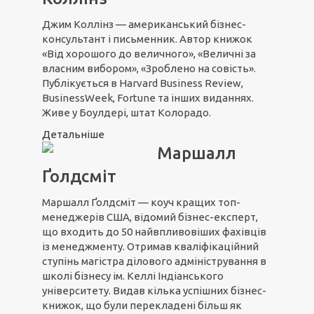
Джим Коллінз — американський бізнес-
консультант і письменник. Автор книжок
«Від хорошого до величного», «Величні за
власним вибором», «Зроблено на совість».
Публікується в Harvard Business Review,
BusinessWeek, Fortune та інших виданнях.
Живе у Боулдері, штат Колорадо.
Детальніше
Маршалл
Ґолдсміт
Маршалл Ґолдсміт — коуч кращих топ-
менеджерів США, відомий бізнес-експерт,
що входить до 50 найвпливовіших фахівців
із менеджменту. Отримав кваліфікаційний
ступінь магістра ділового адміністрування в
школі бізнесу ім. Келлі Індіанського
університету. Видав кілька успішних бізнес-
книжок, що були перекладені більш як