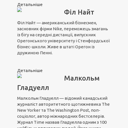
Детальніше
Філ Найт
Філ Найт — американський бізнесмен,
засновник фірми Nike, переможець змагань
із бігу на середні дистанції, випускник
Орегонського університету і Стенфордської
бізнес-школи. Живе в штаті Орегон із
дружиною Пенні.
Детальніше
Малкольм
Гладуелл
Малкольм Гладуелл — відомий канадський
журналіст авторитетного щотижневика The
New Yorker та The Washington Post, поп-
соціолог, автор міжнародних бестселерів.
Журнал Time назвав Гладуелла одним з 100