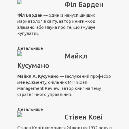
Філ Барден
Філ Барден
— один із найуспішніших
маркетологів світу, автор книги «Код
зламано, або Наука про те, що змушує
купувати».
Детальніше
Майкл
Кусумано
Майкл А. Кусумано
— заслужений професор
менеджменту, очільник MIT Sloan
Management Review, автор книг на тему
стратегічного управління.
Детальніше
Стівен Кові
Стівен Кові (народився 24 жовтня 1932 року в