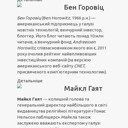
Бен Горовіц
Бен Горовіц
(Ben Horowitz; 1966 р.н.) —
американський підприємець у галузі
новітніх технологій, венчурний інвестор,
блоггер. Його блог читають понад 10 млн
читачів, а венчурний фонд
Andreessen
Horowitz
, співзасновником якого він є, 2011
року очолив рейтинг найвпливовіших
інвестиційних компаній (за версією
американського веб-сайту
CNET
,
присвяченого комп’ютерним технологіям).
Детальніше
Майкл Гаят
Майкл Гаят
― колишній голова та
генеральний директор найбільшого в світі
видавництва релігійної літератури «Томас
Нельсон паблішерс». Майкла також
заслужено вважають експертом у галузі