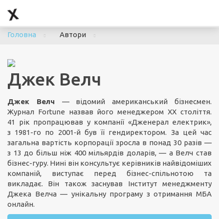
To
nav
Головна
Автори
Джек Велч
Джек Велч
— відомий американський бізнесмен.
Журнал Fortune назвав його менеджером ХХ століття.
41 рік пропрацював у компанії «Дженерал електрик»,
з 1981-го по 2001‑й був її гендиректором. За цей час
загальна вартість корпорації зросла в понад 30 разів —
з 13 до більш ніж 400 мільярдів доларів, — а Велч став
бізнес-гуру. Нині він консультує керівників найвідоміших
компаній, виступає перед бізнес-спільнотою та
викладає. Він також заснував Інститут менеджменту
Джека Велча — унікальну програму з отримання MБA
онлайн.