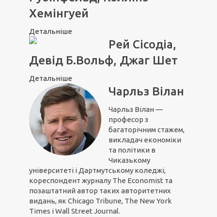
Хемінгуей
Детальніше
Рей Сісодіа,
Девід Б.Вольф, Джаг Шет
Детальніше
Чарльз Вілан
Чарльз Вілан —
професор з
багаторічним стажем,
викладач економіки
та політики в
Чиказькому
університеті і Дартмутському коледжі,
кореспондент журналу The Economist та
позаштатний автор таких авторитетних
видань, як Chicago Tribune, The New York
Times і Wall Street Journal.