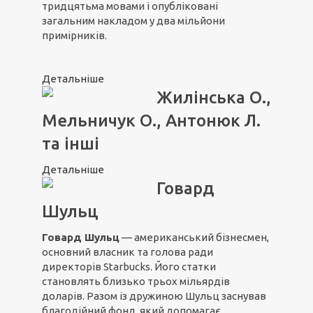
тридцятьма мовами і опубліковані
загальним накладом у два мільйони
примірників.
Детальніше
Жилінська О.,
Мельничук О., Антонюк Л.
та інші
Детальніше
Говард
Шульц
Говард Шульц
— американський бізнесмен,
основний власник та голова ради
директорів Starbucks. Його статки
становлять близько трьох мільярдів
доларів. Разом із дружиною Шульц заснував
благодійний фонд, який допомагає