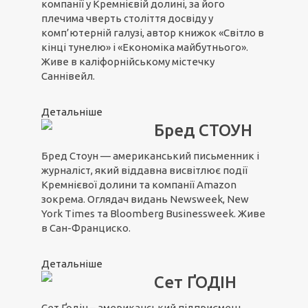
компанії у Кремнієвій долині, за його
плечима чверть століття досвіду у
комп’ютерній галузі, автор книжок «Світло в
кінці тунелю» і «Економіка майбутнього».
Живе в каліфорнійському містечку
Саннівейл.
Детальніше
Бред СТОУН
Бред Стоун — американський письменник і
журналіст, який віддавна висвітлює події
Кремнієвої долини та компанії Amazon
зокрема. Оглядач видань Newsweek, New
York Times та Bloomberg Businessweek. Живе
в Сан-Франциско.
Детальніше
Сет ҐОДІН
Сет Ґодін – американський підприємець,