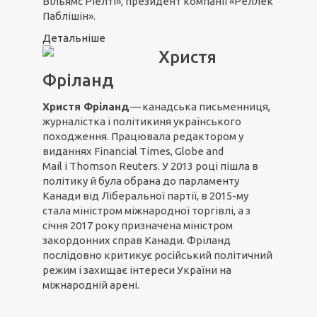
Вільямс Ріелті», президент компанії «Реллек
Паблішін».
Детальніше
Христя
Фріланд
Христя
Фріланд
—
канадська письменниця,
журналістка і політикиня українського
походження. Працювала редактором у
виданнях Financial Times, Globe and
Mail і Thomson Reuters. У 2013 році пішла в
політику й була обрана до парламенту
Канади від Ліберальної партії, в 2015-му
стала міністром міжнародної торгівлі, а з
січня 2017 року призначена міністром
закордонних справ Канади. Фріланд
послідовно критикує російський політичний
режим і захищає інтереси України на
міжнародній арені.