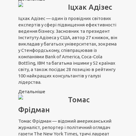
Іцхак Адізес
Іцхак Адізес — один із провідних світових
експертів у сфері підвищення ефективності
ведення бізнесу. Засновник та президент
Інституту Адізеса у США, автор 27 книжок, він
викладав у багатьох університетах, зокрема
у Стенфордському, співпрацював із
компаніями Bank of America, Coca-Cola
Bottling, IBM та багатьма іншими у 52 країнах
світу, а також посідає 28 позицію в рейтингу
100 найкращих консультантів у галузі
лідерства.
Детальніше
Томас
Фрідман
Томас Фрідман — відомий американський
журналіст, репортер і політичний оглядач
газети The New York Times, тричі лауреат