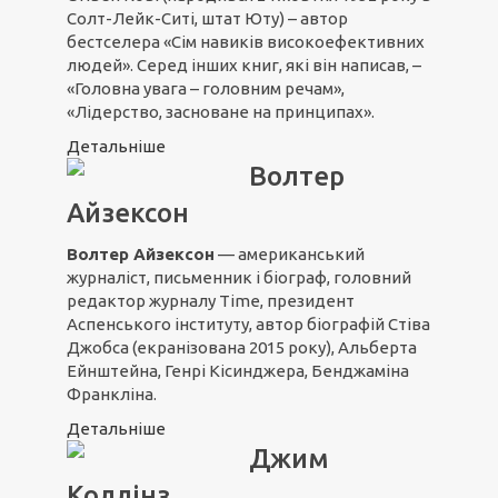
Солт-Лейк-Ситі, штат Юту) – автор
бестселера «Сім навиків високоефективних
людей». Серед інших книг, які він написав, –
«Головна увага – головним речам»,
«Лідерство, засноване на принципах».
Детальніше
Волтер
Айзексон
Волтер Айзексон
— американський
журналіст, письменник і біограф, головний
редактор журналу Time, президент
Аспенського інституту, автор біографій Стіва
Джобса (екранізована 2015 року), Альберта
Ейнштейна, Генрі Кісинджера, Бенджаміна
Франкліна.
Детальніше
Джим
Коллінз