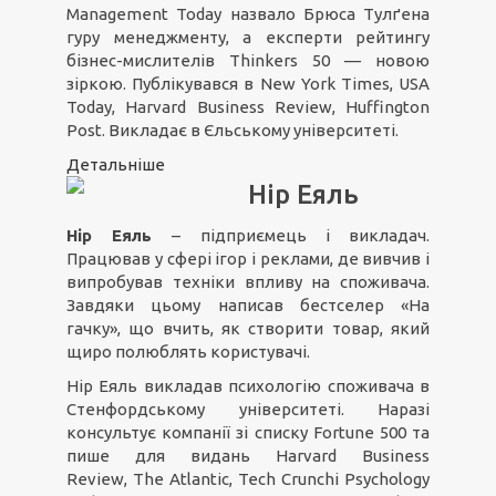
Management Today назвало Брюса Тулґена
гуру менеджменту, а експерти рейтингу
бізнес-мислителів Thinkers 50 — новою
зіркою. Публікувався в New York Times, USA
Today, Harvard Business Review, Huffington
Post. Викладає в Єльському університеті.
Детальніше
Нір Еяль
Нір Еяль
– підприємець і викладач.
Працював у сфері ігор і реклами, де вивчив і
випробував техніки впливу на споживача.
Завдяки цьому написав бестселер «На
гачку», що вчить, як створити товар, який
щиро полюблять користувачі.
Нір Еяль викладав психологію споживача в
Стенфордському університеті. Наразі
консультує компанії зі списку Fortune 500 та
пише для видань Harvard Business
Review, The Atlantic, Tech Crunchі Psychology