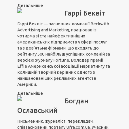
Детальніше
Гаррі Беквіт
Гаррі Беквіт — засновник компанії Beckwith
Advertising and Marketing, працював із
чотирма зі ста найефективніших
американських підприємств у сфері послуг
та з дев’ятьма фірмами, що входять до
рейтингу 500 найбільш успішних компаній за
версією журналу Fortune. Володар премії
Effie Американської асоціації маркетингу та
колишній творчий керівник одного з
найшанованіших рекламних агентств
Америки.
Детальніше
Богдан
Ославський
Письменник, журналіст, перекладач,
співзасновник порталу Ufra.com.ua. Учасник