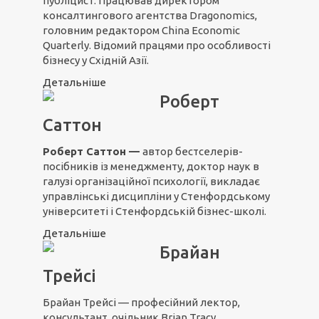
публіцист. Працював директором
консалтингового агентства Dragonomics,
головним редактором China Economic
Quarterly. Відомий працями про особливості
бізнесу у Східній Азії.
Детальніше
Роберт
Саттон
Роберт Саттон —
автор бестселерів-
посібників із менеджменту, доктор наук в
галузі організаційної психології, викладає
управлінські дисципліни у Стенфордському
університеті і Стенфордській бізнес-школі.
Детальніше
Брайан
Трейсі
Брайан Трейсі — професійний лектор,
консультант, очільник Brian Tracy