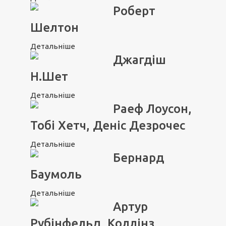
Роберт
Шелтон
Детальніше
Джагдіш
Н.Шет
Детальніше
Раеф Лоусон,
Тобі Хетч, Деніс Дезрочес
Детальніше
Бернард
Баумоль
Детальніше
Артур
Рубінфельд, Коллінз