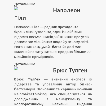
Детальніше
Наполеон
Гілл
Наполеон Гілл — радник президента
Франкліна Рузвельта, один із найбільш
відомих письменників, чиї книжки про успіх
допомогли мільйонам людей у всьому світі.
Його книжка
«Думай і багатій»
досі має
шалений попит у читачів: продано більше 20
мільйонів примірників.
Детальніше
Брюс Тулґен
Брюс Тулґен
— визнаний експерт із
лідерства та управління, автор бізнес-
бестселерів. Засновник та керівник компанії
RainmakerThinking, яка спеціалізується на
дослідженнях з менеджменту та
корпоративному навчанні. Видання