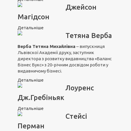
Джейсон
Магідсон
Детальніше
Тетяна Верба
Верба Тетяна Михайлівна
– випускниця
Львівскої Академії друку, заступник
директора з розвитку видавництва «Баланс
Бізнес Букс» з 20-річним досвідом роботи у
видавничому бізнесі.
Детальніше
Лоуренс
Дж.Гребіньяк
Детальніше
Стейсі
Перман