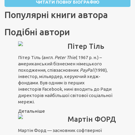
ЧИТАТИ ПОВНУ БІОГРАФІЮ
Популярні книги автора
Подібні автори
Пітер Тіль
Пітер Тіль
(англ.
Peter Thiel
; 1967 р. н.) –
американський бізнесмен німецького
походження, співзасновник
PayPal
(1998),
інвестор, мільярдер, керуючий хедж-
фондами. Був одним із перших
інвесторів Facebook, нині входить до Ради
директорів найбільшої світової соціальної
мережі.
Детальніше
Мартін ФОРД
Мартін Форд — засновник софтверної