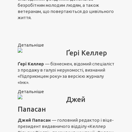
безробітним молодим людям, а також
ветеранам, що повертаються до цивільного
життя.
Детальніше
Ґері Келлер
Ґері Келлер
— бізнесмен, відомий спеціаліст
з продажу в галузі нерухомості, визнаний
«Підприємцем року» за версією журналу
«Інк».
Детальніше
Джей
Папасан
Джей Папасан
— головний редактор і віце-
президент видавничого відділу «Келлер