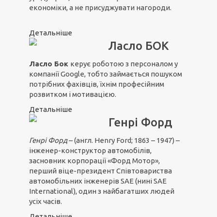
економіки, а не присуджувати нагороди.
Детальніше
Ласло БОК
Ласло Бок
керує роботою з персоналом у
компанії Google, тобто займається пошуком
потрібних фахівців, їхнім професійним
розвитком і мотивацією.
Детальніше
Генрі Форд
Генрі Форд
– (англ. Henry Ford; 1863 – 1947) –
інженер-конструктор автомобілів,
засновник корпорації «Форд Мотор»,
перший віце-президент Співтовариства
автомобільних інженерів SAE (нині SAE
International), один з найбагатших людей
усіх часів.
Детальніше