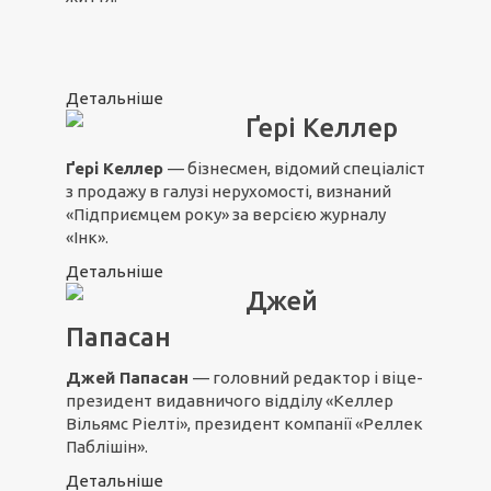
Детальніше
Ґері Келлер
Ґері Келлер
— бізнесмен, відомий спеціаліст
з продажу в галузі нерухомості, визнаний
«Підприємцем року» за версією журналу
«Інк».
Детальніше
Джей
Папасан
Джей Папасан
— головний редактор і віце-
президент видавничого відділу «Келлер
Вільямс Ріелті», президент компанії «Реллек
Паблішін».
Детальніше