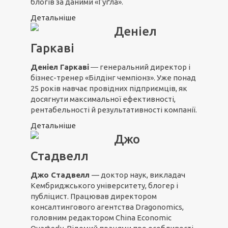
блогів за даними «Ґуґла».
Детальніше
Деніел
Гаркаві
Деніел Гаркаві
― генеральний директор і
бізнес-тренер «Білдінг чемпіонз». Уже понад
25 років навчає провідних підприємців, як
досягнути максимальної ефективності,
рентабельності й результативності компанії.
Детальніше
Джо
Стадвелл
Джо Стадвелл
— доктор наук, викладач
Кембриджського університету, блогер і
публіцист. Працював директором
консалтингового агентства Dragonomics,
головним редактором China Economic