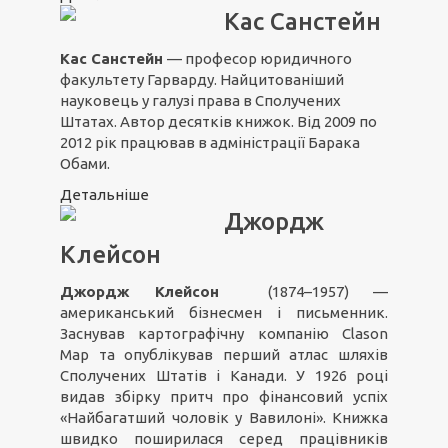
Кас Санстейн
Кас Санстейн
— професор юридичного
факультету Гарварду. Найцитованіший
науковець у галузі права в Сполучених
Штатах. Автор десятків книжок. Від 2009 по
2012 рік працював в адміністрації Барака
Обами.
Детальніше
Джордж
Клейсон
Джордж Клейсон
(1874–1957) —
американський бізнесмен і письменник.
Заснував картографічну компанію Clason
Map та опублікував перший атлас шляхів
Сполучених Штатів і Канади. У 1926 році
видав збірку притч про фінансовий успіх
«Найбагатший чоловік у Вавилоні». Книжка
швидко поширилася серед працівників