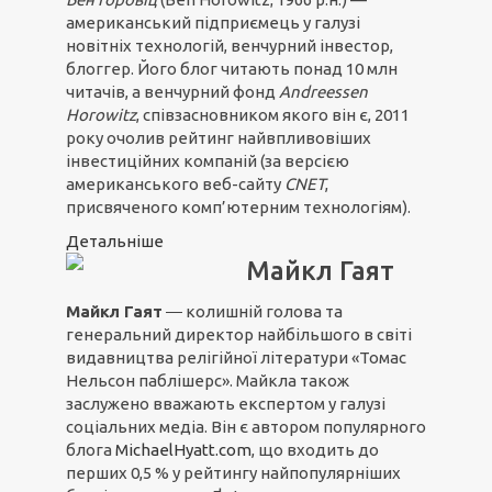
американський підприємець у галузі
новітніх технологій, венчурний інвестор,
блоггер. Його блог читають понад 10 млн
читачів, а венчурний фонд
Andreessen
Horowitz
, співзасновником якого він є, 2011
року очолив рейтинг найвпливовіших
інвестиційних компаній (за версією
американського веб-сайту
CNET
,
присвяченого комп’ютерним технологіям).
Детальніше
Майкл Гаят
Майкл Гаят
― колишній голова та
генеральний директор найбільшого в світі
видавництва релігійної літератури «Томас
Нельсон паблішерс». Майкла також
заслужено вважають експертом у галузі
соціальних медіа. Він є автором популярного
блога
MichaelHyatt.com
, що входить до
перших 0,5 % у рейтингу найпопулярніших