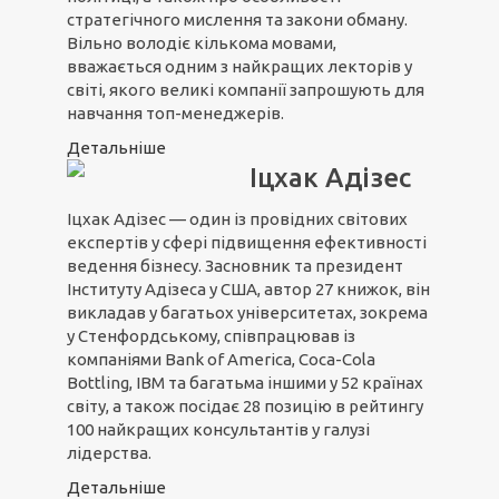
стратегічного мислення та закони обману.
Вільно володіє кількома мовами,
вважається одним з найкращих лекторів у
світі, якого великі компанії запрошують для
навчання топ-менеджерів.
Детальніше
Іцхак Адізес
Іцхак Адізес — один із провідних світових
експертів у сфері підвищення ефективності
ведення бізнесу. Засновник та президент
Інституту Адізеса у США, автор 27 книжок, він
викладав у багатьох університетах, зокрема
у Стенфордському, співпрацював із
компаніями Bank of America, Coca-Cola
Bottling, IBM та багатьма іншими у 52 країнах
світу, а також посідає 28 позицію в рейтингу
100 найкращих консультантів у галузі
лідерства.
Детальніше