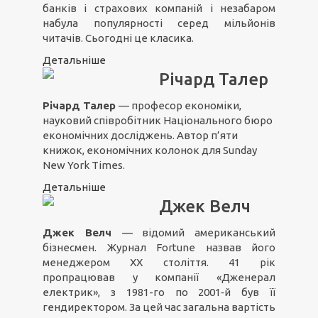
банків і страхових компаній і незабаром
набула популярності серед мільйонів
читачів. Сьогодні це класика.
Детальніше
Річард Талер
Річард Талер
— професор економіки,
науковий співробітник Національного бюро
економічних досліджень. Автор п’яти
книжок, економічних колонок для Sunday
New York Times.
Детальніше
Джек Велч
Джек Велч
— відомий американський
бізнесмен. Журнал Fortune назвав його
менеджером ХХ століття. 41 рік
пропрацював у компанії «Дженерал
електрик», з 1981-го по 2001‑й був її
гендиректором. За цей час загальна вартість