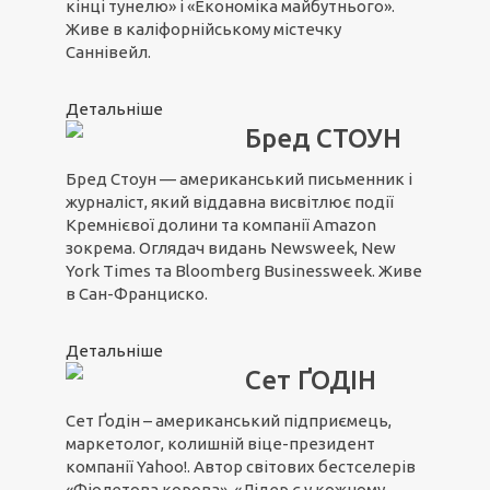
кінці тунелю» і «Економіка майбутнього».
Живе в каліфорнійському містечку
Саннівейл.
Детальніше
Бред СТОУН
Бред Стоун — американський письменник і
журналіст, який віддавна висвітлює події
Кремнієвої долини та компанії Amazon
зокрема. Оглядач видань Newsweek, New
York Times та Bloomberg Businessweek. Живе
в Сан-Франциско.
Детальніше
Сет ҐОДІН
Сет Ґодін – американський підприємець,
маркетолог, колишній віце-президент
компанії Yahoo!. Автор світових бестселерів
«Фіолетова корова», «Лідер є у кожному.