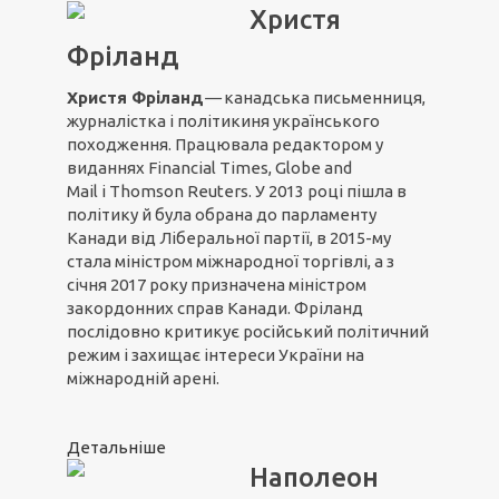
Христя
Фріланд
Христя
Фріланд
—
канадська письменниця,
журналістка і політикиня українського
походження. Працювала редактором у
виданнях Financial Times, Globe and
Mail і Thomson Reuters. У 2013 році пішла в
політику й була обрана до парламенту
Канади від Ліберальної партії, в 2015-му
стала міністром міжнародної торгівлі, а з
січня 2017 року призначена міністром
закордонних справ Канади. Фріланд
послідовно критикує російський політичний
режим і захищає інтереси України на
міжнародній арені.
Детальніше
Наполеон