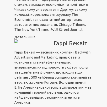
стажем, викладач економіки та політики в
Чиказькому університеті і Дартмутському
коледжі, кореспондент журналу The
Economist та позаштатний автор таких
авторитетних видань, як Chicago Tribune,
The New York Times і Wall Street Journal.
Детальніше
Гаррі Беквіт
Гаррі Беквіт — засновник компанії Beckwith
Advertising and Marketing, працював із
чотирма зі ста найефективніших
американських підприємств у сфері послуг
та з дев’ятьма фірмами, що входять до
рейтингу 500 найбільш успішних компаній за
версією журналу Fortune. Володар премії
Effie Американської асоціації маркетингу та
колишній творчий керівник одного з
найшанованіших рекламних агентств
Америки.