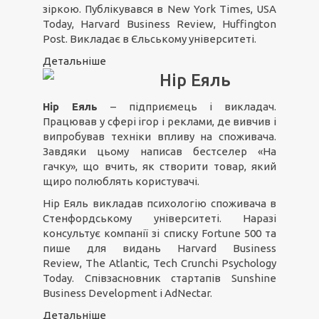
зіркою. Публікувався в New York Times, USA
Today, Harvard Business Review, Huffington
Post. Викладає в Єльському університеті.
Детальніше
Нір Еяль
Нір Еяль
– підприємець і викладач.
Працював у сфері ігор і реклами, де вивчив і
випробував техніки впливу на споживача.
Завдяки цьому написав бестселер «На
гачку», що вчить, як створити товар, який
щиро полюблять користувачі.
Нір Еяль викладав психологію споживача в
Стенфордському університеті. Наразі
консультує компанії зі списку Fortune 500 та
пише для видань Harvard Business
Review, The Atlantic, Tech Crunchі Psychology
Today. Співзасновник стартапів Sunshine
Business Development і AdNectar.
Детальніше