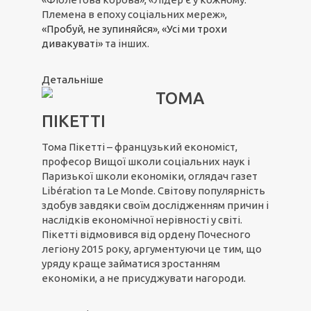
Племена в епоху соціальних мереж»,
«Пробуй, не зупиняйся»
,
«Усі ми трохи
дивакуваті»
та інших.
Детальніше
ТОМА
ПІКЕТТІ
Тома Пікетті – французький економіст,
професор Вищої школи соціальних наук і
Паризької школи економіки, оглядач газет
Libération та Le Monde. Світову популярність
здобув завдяки своїм дослідженням причин і
наслідків економічної нерівності у світі.
Пікетті відмовився від ордену Почесного
легіону 2015 року, аргументуючи це тим, що
уряду краще займатися зростанням
економіки, а не присуджувати нагороди.