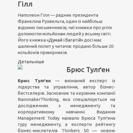
Гілл
Наполеон Гілл — радник президента
Франкліна Рузвельта, один із найбільш
відомих письменників, чиї книжки про успіх
допомогли мільйонам людей у всьому світі.
Його книжка
«Думай і багатій»
досі має
шалений попит у читачів: продано більше 20
мільйонів примірників.
Детальніше
Брюс Тулґен
Брюс Тулґен
— визнаний експерт із
лідерства та управління, автор бізнес-
бестселерів. Засновник та керівник компанії
RainmakerThinking, яка спеціалізується на
дослідженнях з менеджменту та
корпоративному навчанні. Видання
Management Today назвало Брюса Тулґена
гуру менеджменту, а експерти рейтингу
бізнес-мислителів Thinkers 50 — новою