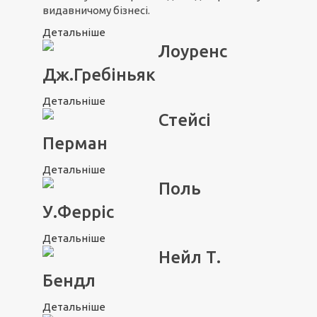
видавничому бізнесі.
Детальніше
Лоуренс
Дж.Гребіньяк
Детальніше
Стейсі
Перман
Детальніше
Поль
У.Ферріс
Детальніше
Нейл Т.
Бендл
Детальніше