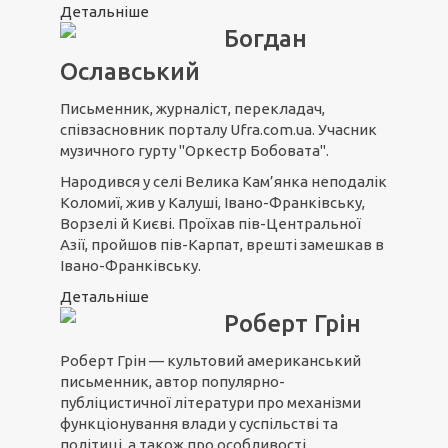
Детальніше
Богдан
Ославський
Письменник, журналіст, перекладач,
співзасновник порталу Ufra.com.ua. Учасник
музичного гурту "Оркестр Бобовата".
Народився у селі Велика Кам’янка неподалік
Коломиї, жив у Калуші, Івано-Франківську,
Ворзелі й Києві. Проїхав пів-Центральної
Азії, пройшов пів-Карпат, врешті замешкав в
Івано-Франківську.
Детальніше
Роберт Грін
Роберт Грін — культовий американський
письменник, автор популярно-
публіцистичної літератури про механізми
функціонування влади у суспільстві та
політиці, а також про особливості