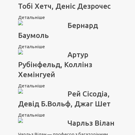
Тобі Хетч, Деніс Дезрочес
Детальніше
Бернард
Баумоль
Детальніше
Артур
Рубінфельд, Коллінз
Хемінгуей
Детальніше
Рей Сісодіа,
Девід Б.Вольф, Джаг Шет
Детальніше
Чарльз Вілан
Чарльз Вілан — професор з багаторічним