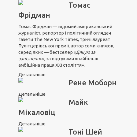
Томас
Фрідман
Томас Фрідман — відомий американський
журналіст, репортер і політичний оглядач
газети The New York Times, тричі лауреат
Пулітцерівської премії
, автор семи книжок,
серед яких — бестселер «
Дякую за
запізнення
», за відгуками «найбільш
амбіційна праця ХХІ століття».
Детальніше
Рене Моборн
Детальніше
Майк
Мікаловіц
Детальніше
Тоні Шей