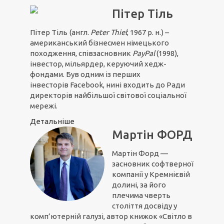
Пітер Тіль
Пітер Тіль
(англ.
Peter Thiel
; 1967 р. н.) –
американський бізнесмен німецького
походження, співзасновник
PayPal
(1998),
інвестор, мільярдер, керуючий хедж-
фондами. Був одним із перших
інвесторів Facebook, нині входить до Ради
директорів найбільшої світової соціальної
мережі.
Детальніше
Мартін ФОРД
Мартін Форд —
засновник софтверної
компанії у Кремнієвій
долині, за його
плечима чверть
століття досвіду у
комп’ютерній галузі, автор книжок «Світло в