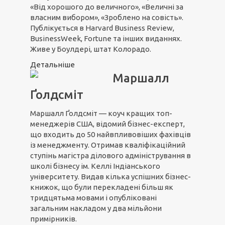
«Від хорошого до величного», «Величні за
власним вибором», «Зроблено на совість».
Публікується в Harvard Business Review,
BusinessWeek, Fortune та інших виданнях.
Живе у Боулдері, штат Колорадо.
Детальніше
Маршалл
Ґолдсміт
Маршалл Ґолдсміт — коуч кращих топ-
менеджерів США, відомий бізнес-експерт,
що входить до 50 найвпливовіших фахівців
із менеджменту. Отримав кваліфікаційний
ступінь магістра ділового адміністрування в
школі бізнесу ім. Келлі Індіанського
університету. Видав кілька успішних бізнес-
книжок, що були перекладені більш як
тридцятьма мовами і опубліковані
загальним накладом у два мільйони
примірників.