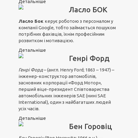
Детальніше
Ласло БОК
Ласло Бок
керує роботою з персоналом у
компанії Google, тобто займається пошуком
потрібних фахівців, їхнім професійним
розвитком і мотивацією.
Детальніше
Генрі Форд
Генрі Форд
– (англ. Henry Ford; 1863 – 1947) –
інженер-конструктор автомобілів,
засновник корпорації «Форд Мотор»,
перший віце-президент Співтовариства
автомобільних інженерів SAE (нині SAE
International), один з найбагатших людей
усіх часів.
Детальніше
Бен Горовіц
Бен Горовіц
(Ben Horowitz; 1966 р.н.) —