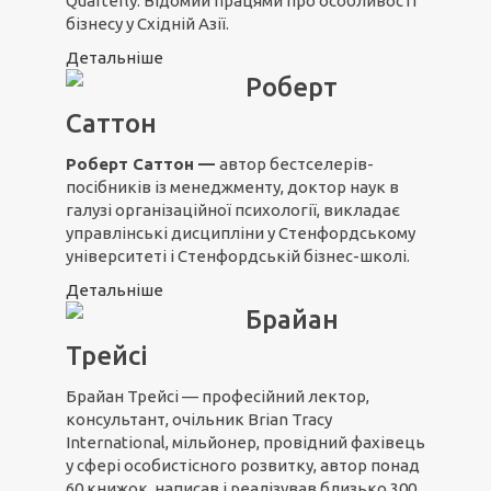
Quarterly. Відомий працями про особливості
бізнесу у Східній Азії.
Детальніше
Роберт
Саттон
Роберт Саттон —
автор бестселерів-
посібників із менеджменту, доктор наук в
галузі організаційної психології, викладає
управлінські дисципліни у Стенфордському
університеті і Стенфордській бізнес-школі.
Детальніше
Брайан
Трейсі
Брайан Трейсі — професійний лектор,
консультант, очільник Brian Tracy
International, мільйонер, провідний фахівець
у сфері особистісного розвитку, автор понад
60 книжок, написав і реалізував близько 300