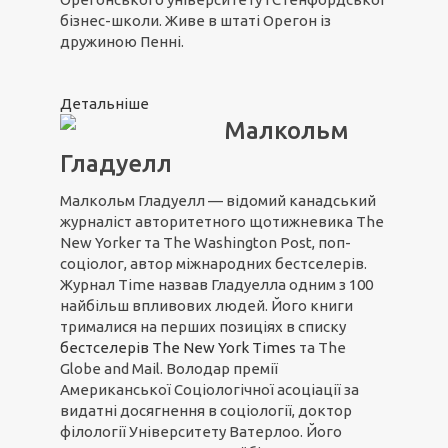
бізнес-школи. Живе в штаті Орегон із
дружиною Пенні.
Детальніше
Малкольм
Гладуелл
Малкольм Гладуелл — відомий канадський
журналіст авторитетного щотижневика The
New Yorker та The Washington Post, поп-
соціолог, автор міжнародних бестселерів.
Журнал Time назвав Гладуелла одним з 100
найбільш впливових людей. Його книги
трималися на перших позиціях в списку
бестселерів The New York Times
та The
Globe and Mail. Володар премії
Американської Соціологічної асоціації за
видатні досягнення в соціології, доктор
філології Університету Ватерлоо. Його