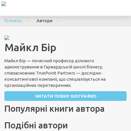
To
nav
Головна
Автори
Майкл Бір
Майкл Бір — почесний професор ділового
адміністрування в Гарвардській школі бізнесу,
співзасновник TruePoint Partners — дослідно-
консалтингової компанії, що спеціалізується на
організаційних перетвореннях.
ЧИТАТИ ПОВНУ БІОГРАФІЮ
Популярні книги автора
Подібні автори