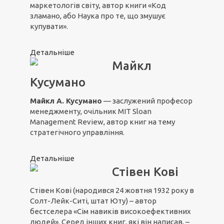
маркетологів світу, автор книги «Код
зламано, або Наука про те, що змушує
купувати».
Детальніше
Майкл
Кусумано
Майкл А. Кусумано
— заслужений професор
менеджменту, очільник MIT Sloan
Management Review, автор книг на тему
стратегічного управління.
Детальніше
Стівен Кові
Стівен Кові (народився 24 жовтня 1932 року в
Солт-Лейк-Ситі, штат Юту) – автор
бестселера «Сім навиків високоефективних
людей». Серед інших книг, які він написав, –