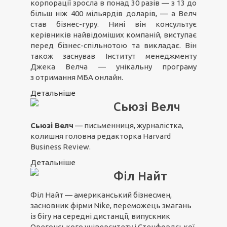
корпорації зросла в понад 30 разів — з 13 до
більш ніж 400 мільярдів доларів, — а Велч
став бізнес-гуру. Нині він консультує
керівників найвідоміших компаній, виступає
перед бізнес-спільнотою та викладає. Він
також заснував Інститут менеджменту
Джека Велча — унікальну програму
з отримання MБA онлайн.
Детальніше
Сьюзі Велч
Сьюзі Велч
— письменниця, журналістка,
колишня головна редакторка Harvard
Business Review.
Детальніше
Філ Найт
Філ Найт — американський бізнесмен,
засновник фірми Nike, переможець змагань
із бігу на середні дистанції, випускник
Орегонського університету і Стенфордської