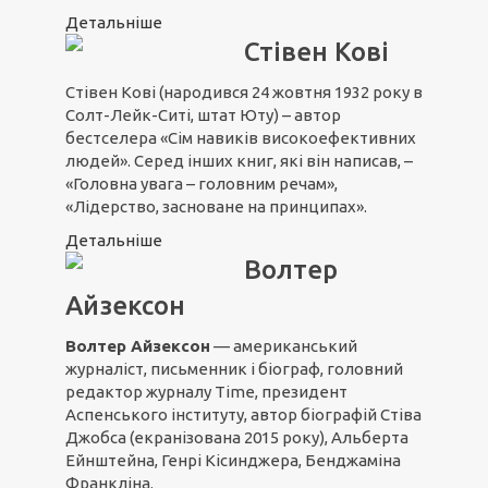
Детальніше
Стівен Кові
Стівен Кові (народився 24 жовтня 1932 року в
Солт-Лейк-Ситі, штат Юту) – автор
бестселера «Сім навиків високоефективних
людей». Серед інших книг, які він написав, –
«Головна увага – головним речам»,
«Лідерство, засноване на принципах».
Детальніше
Волтер
Айзексон
Волтер Айзексон
— американський
журналіст, письменник і біограф, головний
редактор журналу Time, президент
Аспенського інституту, автор біографій Стіва
Джобса (екранізована 2015 року), Альберта
Ейнштейна, Генрі Кісинджера, Бенджаміна
Франкліна.