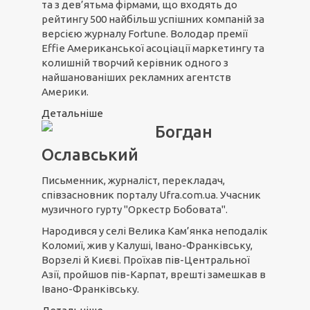
та з дев’ятьма фірмами, що входять до
рейтингу 500 найбільш успішних компаній за
версією журналу Fortune. Володар премії
Effie Американської асоціації маркетингу та
колишній творчий керівник одного з
найшанованіших рекламних агентств
Америки.
Детальніше
Богдан
Ославський
Письменник, журналіст, перекладач,
співзасновник порталу Ufra.com.ua. Учасник
музичного гурту "Оркестр Бобовата".
Народився у селі Велика Кам’янка неподалік
Коломиї, жив у Калуші, Івано-Франківську,
Ворзелі й Києві. Проїхав пів-Центральної
Азії, пройшов пів-Карпат, врешті замешкав в
Івано-Франківську.