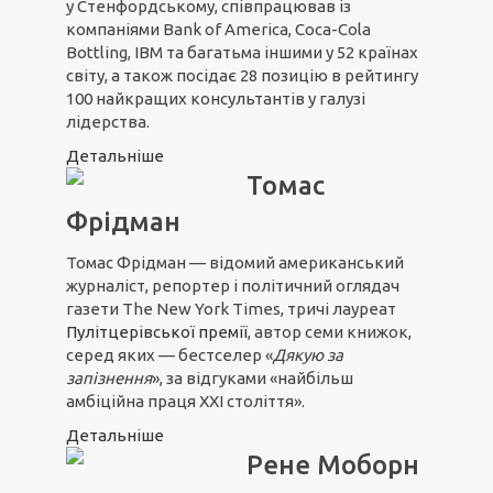
у Стенфордському, співпрацював із
компаніями Bank of America, Coca-Cola
Bottling, IBM та багатьма іншими у 52 країнах
світу, а також посідає 28 позицію в рейтингу
100 найкращих консультантів у галузі
лідерства.
Детальніше
Томас
Фрідман
Томас Фрідман — відомий американський
журналіст, репортер і політичний оглядач
газети The New York Times, тричі лауреат
Пулітцерівської премії
, автор семи книжок,
серед яких — бестселер «
Дякую за
запізнення
», за відгуками «найбільш
амбіційна праця ХХІ століття».
Детальніше
Рене Моборн