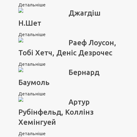
Детальніше
Джагдіш
Н.Шет
Детальніше
Раеф Лоусон,
Тобі Хетч, Деніс Дезрочес
Детальніше
Бернард
Баумоль
Детальніше
Артур
Рубінфельд, Коллінз
Хемінгуей
Детальніше