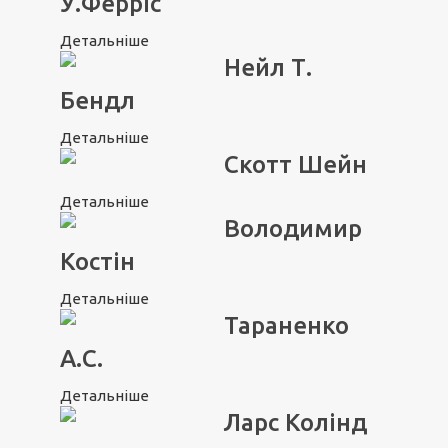
У.Ферріс
Детальніше
Нейл Т.
Бендл
Детальніше
Скотт Шейн
Детальніше
Володимир
Костін
Детальніше
Тараненко
А.С.
Детальніше
Ларс Колінд