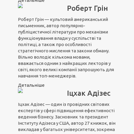
Детальніше
Роберт Грін
Роберт Грін — культовий американський
письменник, автор популярно-
публіцистичної літератури про механізми
функціонування влади у суспільстві та
політиці, а також про особливості
стратегічного мислення та закони обману.
Вільно володіє кількома мовами,
вважається одним з найкращих лекторів у
світі, якого великі компанії запрошують для
навчання топ-менеджерів.
Детальніше
Іцхак Адізес
Іцхак Адізес — один із провідних світових
експертів у сфері підвищення ефективності
ведення бізнесу. Засновник та президент
Інституту Адізеса у США, автор 27 книжок, він
викладав у багатьох університетах, зокрема