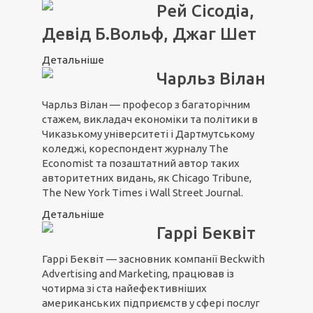
Рей Сісодіа,
Девід Б.Вольф, Джаг Шет
Детальніше
Чарльз Вілан
Чарльз Вілан — професор з багаторічним
стажем, викладач економіки та політики в
Чиказькому університеті і Дартмутському
коледжі, кореспондент журналу The
Economist та позаштатний автор таких
авторитетних видань, як Chicago Tribune,
The New York Times і Wall Street Journal.
Детальніше
Гаррі Беквіт
Гаррі Беквіт — засновник компанії Beckwith
Advertising and Marketing, працював із
чотирма зі ста найефективніших
американських підприємств у сфері послуг