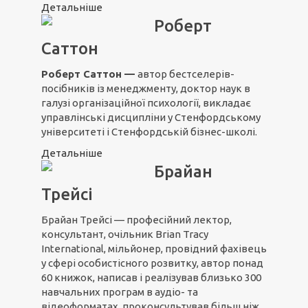
Детальніше
Роберт
Саттон
Роберт Саттон —
автор бестселерів-
посібників із менеджменту, доктор наук в
галузі організаційної психології, викладає
управлінські дисципліни у Стенфордському
університеті і Стенфордській бізнес-школі.
Детальніше
Брайан
Трейсі
Брайан Трейсі — професійний лектор,
консультант, очільник Brian Tracy
International, мільйонер, провідний фахівець
у сфері особистісного розвитку, автор понад
60 книжок, написав і реалізував близько 300
навчальних програм в аудіо- та
відеоформатах, проконсультував більш ніж