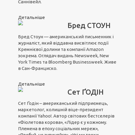
Саннівейл.
Детальніше
Бред СТОУН
Бред Стоун — американський письменник і
журналіст, який віддавна висвітлює події
Кремнієвої долини та компанії Amazon
зокрема. Оглядач видань Newsweek, New
York Times та Bloomberg Businessweek. Живе
в Сан-Франциско.
Детальніше
Сет ҐОДІН
Сет Ґодін – американський підприємець,
маркетолог, колишній віце-президент
компанії Yahoo!. Автор світових бестселерів
«Фіолетова корова», «Лідер є у кожному.
Племена в епоху соціальних мереж»,
«Пробуй, не зупиняйся»
,
«Усі ми трохи