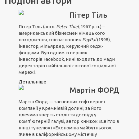
Подібні автори
Пітер Тіль
Пітер Тіль
(англ.
Peter Thiel
; 1967 р. н.) –
американський бізнесмен німецького
походження, співзасновник
PayPal
(1998),
інвестор, мільярдер, керуючий хедж-
фондами. Був одним із перших
інвесторів Facebook, нині входить до Ради
директорів найбільшої світової соціальної
мережі.
Детальніше
Мартін ФОРД
Мартін Форд — засновник софтверної
компанії у Кремнієвій долині, за його
плечима чверть століття досвіду у
комп’ютерній галузі, автор книжок «Світло в
кінці тунелю» і «Економіка майбутнього».
Живе в каліфорнійському містечку