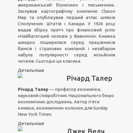
американський бізнесмен і письменник.
Заснував картографічну компанію Clason
Map та опублікував перший атлас шляхів
Сполучених Штатів і Канади. У 1926 році
видав збірку притч про фінансовий успіх
«Найбагатший чоловік у Вавилоні». Книжка
швидко поширилася серед працівників
банків і страхових компаній і незабаром
набула популярності серед мільйонів
читачів. Сьогодні це класика.
Детальніше
Річард Талер
Річард Талер
— професор економіки,
науковий співробітник Національного бюро
економічних досліджень. Автор п’яти
книжок, економічних колонок для Sunday
New York Times.
Детальніше
Джек Велч