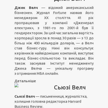
Джек Велч
— відомий американський
бізнесмен. Журнал Fortune назвав його
менеджером ХХ століття. 41 рік
пропрацював у компанії «Дженерал
електрик», з 1981-го по 2001‑й був її
гендиректором. За цей час загальна вартість
корпорації зросла в понад 30 разів — з 13 до
більш ніж 400 мільярдів доларів, — а Велч
став бізнес-гуру. Нині він консультує
керівників найвідоміших компаній, виступає
перед бізнес-спільнотою та викладає. Він
також заснував Інститут менеджменту
Джека Велча — унікальну програму
з отримання MБA онлайн.
Детальніше
Сьюзі Велч
Сьюзі Велч
— письменниця, журналістка,
колишня головна редакторка Harvard
Business Review.