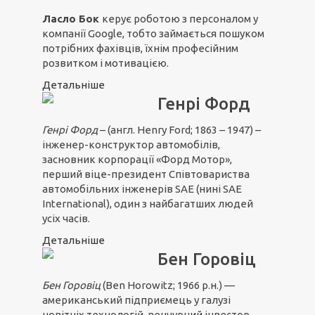
Ласло Бок
керує роботою з персоналом у
компанії Google, тобто займається пошуком
потрібних фахівців, їхнім професійним
розвитком і мотивацією.
Детальніше
Генрі Форд
Генрі Форд
– (англ. Henry Ford; 1863 – 1947) –
інженер-конструктор автомобілів,
засновник корпорації «Форд Мотор»,
перший віце-президент Співтовариства
автомобільних інженерів SAE (нині SAE
International), один з найбагатших людей
усіх часів.
Детальніше
Бен Горовіц
Бен Горовіц
(Ben Horowitz; 1966 р.н.) —
американський підприємець у галузі
новітніх технологій, венчурний інвестор,