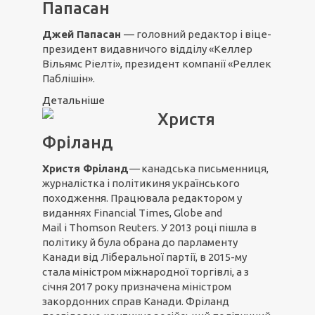
Папасан
Джей Папасан
— головний редактор і віце-
президент видавничого відділу «Келлер
Вільямс Ріелті», президент компанії «Реллек
Паблішін».
Детальніше
Христя
Фріланд
Христя
Фріланд
—
канадська письменниця,
журналістка і політикиня українського
походження. Працювала редактором у
виданнях Financial Times, Globe and
Mail і Thomson Reuters. У 2013 році пішла в
політику й була обрана до парламенту
Канади від Ліберальної партії, в 2015-му
стала міністром міжнародної торгівлі, а з
січня 2017 року призначена міністром
закордонних справ Канади. Фріланд