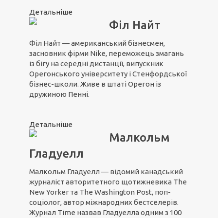
Детальніше
Філ Найт
Філ Найт — американський бізнесмен,
засновник фірми Nike, переможець змагань
із бігу на середні дистанції, випускник
Орегонського університету і Стенфордської
бізнес-школи. Живе в штаті Орегон із
дружиною Пенні.
Детальніше
Малкольм
Гладуелл
Малкольм Гладуелл — відомий канадський
журналіст авторитетного щотижневика The
New Yorker та The Washington Post, поп-
соціолог, автор міжнародних бестселерів.
Журнал Time назвав Гладуелла одним з 100