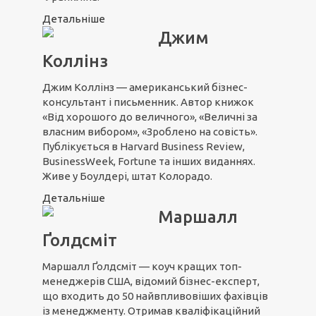
Детальніше
Джим
Коллінз
Джим Коллінз — американський бізнес-
консультант і письменник. Автор книжок
«Від хорошого до величного», «Величні за
власним вибором», «Зроблено на совість».
Публікується в Harvard Business Review,
BusinessWeek, Fortune та інших виданнях.
Живе у Боулдері, штат Колорадо.
Детальніше
Маршалл
Ґолдсміт
Маршалл Ґолдсміт — коуч кращих топ-
менеджерів США, відомий бізнес-експерт,
що входить до 50 найвпливовіших фахівців
із менеджменту. Отримав кваліфікаційний