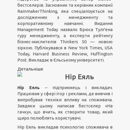
бестселерів. Засновник та керівник компанії
RainmakerThinking, яка спеціалізується на
дослідженнях з менеджменту та
корпоративному навчанні. Видання
Management Today назвало Брюса Тулґена
гуру менеджменту, а експерти рейтингу
бізнес-мислителів Thinkers 50 — новою
зіркою. Публікувався в New York Times, USA
Today, Harvard Business Review, Huffington
Post. Викладає в Єльському університеті.
Детальніше
Нір Еяль
Нір Еяль
– підприємець і викладач.
Працював у сфері ігор і реклами, де вивчив і
випробував техніки впливу на споживача.
Завдяки цьому написав бестселер «На
гачку», що вчить, як створити товар, який
щиро полюблять користувачі.
Нір Еяль викладав психологію споживача в