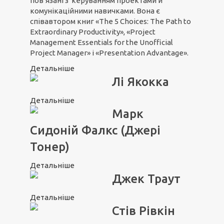
пов’язані з керуванням проектами й
комунікаційними навичками. Вона є
співавтором книг «The 5 Choices: The Path to
Extraordinary Productivity», «Project
Management Essentials for the Unofficial
Project Manager» і «Presentation Advantage».
Детальніше
Лі Якокка
Детальніше
Марк
Сидоній Фалкс (Джері
Тонер)
Детальніше
Джек Траут
Детальніше
Стів Рівкін