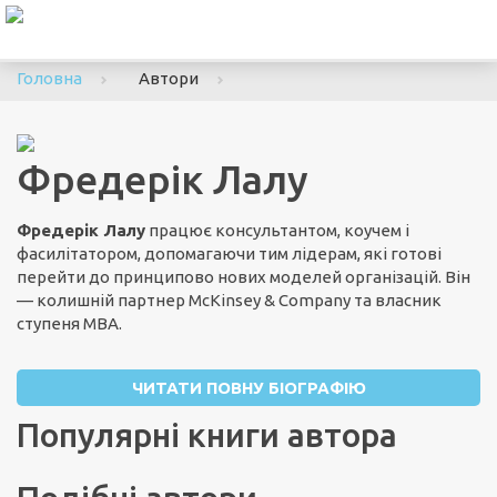
To
nav
Головна
Автори
Фредерік Лалу
Фредерік Лалу
працює консультантом, коучем і
фасилітатором, допомагаючи тим лідерам, які готові
перейти до принципово нових моделей організацій. Він
— колишній партнер McKinsey & Company та власник
ступеня MBA.
ЧИТАТИ ПОВНУ БІОГРАФІЮ
Популярні книги автора