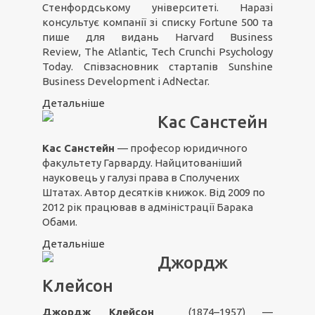
Стенфордському університеті. Наразі
консультує компанії зі списку Fortune 500 та
пише для видань Harvard Business
Review, The Atlantic, Tech Crunchі Psychology
Today. Співзасновник стартапів Sunshine
Business Development і AdNectar.
Детальніше
Кас Санстейн
Кас Санстейн
— професор юридичного
факультету Гарварду. Найцитованіший
науковець у галузі права в Сполучених
Штатах. Автор десятків книжок. Від 2009 по
2012 рік працював в адміністрації Барака
Обами.
Детальніше
Джордж
Клейсон
Джордж Клейсон
(1874–1957) —