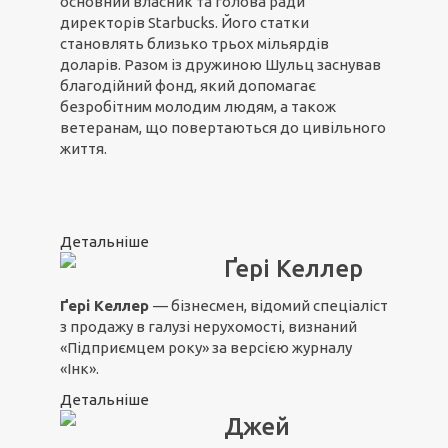
основний власник та голова ради
директорів Starbucks. Його статки
становлять близько трьох мільярдів
доларів. Разом із дружиною Шульц заснував
благодійний фонд, який допомагає
безробітним молодим людям, а також
ветеранам, що повертаються до цивільного
життя.
Детальніше
Ґері Келлер
Ґері Келлер
— бізнесмен, відомий спеціаліст
з продажу в галузі нерухомості, визнаний
«Підприємцем року» за версією журналу
«Інк».
Детальніше
Джей