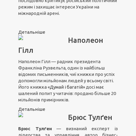
послідовно критикує російський політичний
режим і захищає інтереси України на
міжнародній арені.
Детальніше
Наполеон
Гілл
Наполеон Гілл — радник президента
Франкліна Рузвельта, один із найбільш
відомих письменників, чиї книжки про успіх
допомогли мільйонам людей у всьому світі.
Його книжка
«Думай і багатій»
досі має
шалений попит у читачів: продано більше 20
мільйонів примірників.
Детальніше
Брюс Тулґен
Брюс Тулґен
— визнаний експерт із
лідерства та управління, автор бізнес-