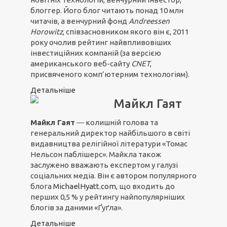
блоггер. Його блог читають понад 10 млн
читачів, а венчурний фонд
Andreessen
Horowitz
, співзасновником якого він є, 2011
року очолив рейтинг найвпливовіших
інвестиційних компаній (за версією
американського веб-сайту
CNET
,
присвяченого комп’ютерним технологіям).
Детальніше
Майкл Гаят
Майкл Гаят
― колишній голова та
генеральний директор найбільшого в світі
видавництва релігійної літератури «Томас
Нельсон паблішерс». Майкла також
заслужено вважають експертом у галузі
соціальних медіа. Він є автором популярного
блога
MichaelHyatt.com
, що входить до
перших 0,5 % у рейтингу найпопулярніших
блогів за даними «Ґуґла».
Детальніше