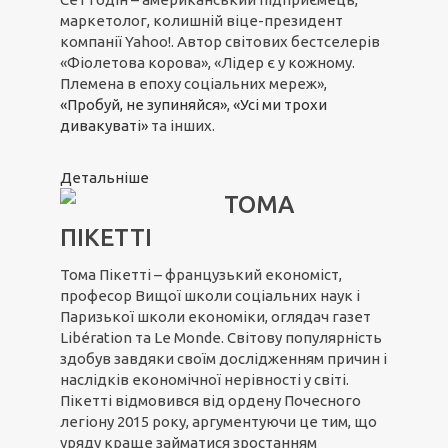
маркетолог, колишній віце-президент
компанії Yahoo!. Автор світових бестселерів
«Фіолетова корова», «Лідер є у кожному.
Племена в епоху соціальних мереж»,
«Пробуй, не зупиняйся»
,
«Усі ми трохи
дивакуваті»
та інших.
Детальніше
ТОМА
ПІКЕТТІ
Тома Пікетті – французький економіст,
професор Вищої школи соціальних наук і
Паризької школи економіки, оглядач газет
Libération та Le Monde. Світову популярність
здобув завдяки своїм дослідженням причин і
наслідків економічної нерівності у світі.
Пікетті відмовився від ордену Почесного
легіону 2015 року, аргументуючи це тим, що
уряду краще займатися зростанням