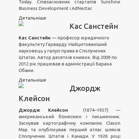
Today. Співзасновник стартапів Sunshine
Business Development і AdNectar.
Детальніше
Кас Санстейн
Кас Санстейн
— професор юридичного
факультету Гарварду. Найцитованіший
науковець у галузі права в Сполучених
Штатах. Автор десятків книжок. Від 2009 по
2012 рік працював в адміністрації Барака
Обами.
Детальніше
Джордж
Клейсон
Джордж Клейсон
(1874–1957) —
американський бізнесмен і письменник.
Заснував картографічну компанію Clason
Map та опублікував перший атлас шляхів
Сполучених Штатів і Канади. У 1926 році