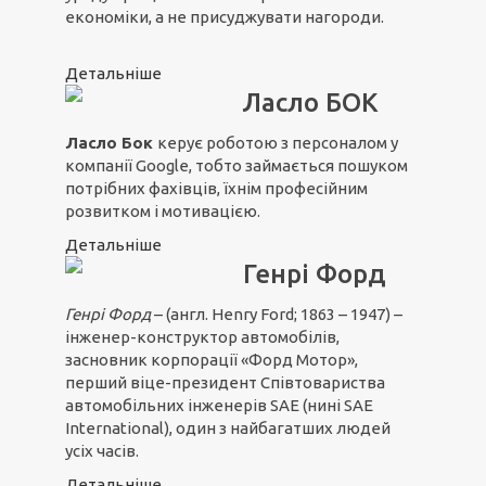
економіки, а не присуджувати нагороди.
Детальніше
Ласло БОК
Ласло Бок
керує роботою з персоналом у
компанії Google, тобто займається пошуком
потрібних фахівців, їхнім професійним
розвитком і мотивацією.
Детальніше
Генрі Форд
Генрі Форд
– (англ. Henry Ford; 1863 – 1947) –
інженер-конструктор автомобілів,
засновник корпорації «Форд Мотор»,
перший віце-президент Співтовариства
автомобільних інженерів SAE (нині SAE
International), один з найбагатших людей
усіх часів.
Детальніше