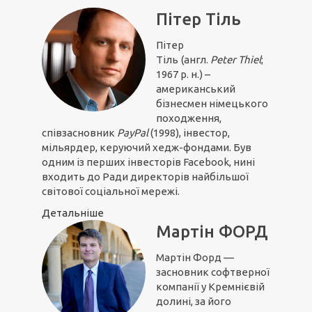
Пітер Тіль
Пітер
Тіль
(англ.
Peter Thiel
;
1967 р. н.) –
американський
бізнесмен німецького
походження,
співзасновник
PayPal
(1998), інвестор,
мільярдер, керуючий хедж-фондами. Був
одним із перших інвесторів Facebook, нині
входить до Ради директорів найбільшої
світової соціальної мережі.
Детальніше
Мартін ФОРД
Мартін Форд —
засновник софтверної
компанії у Кремнієвій
долині, за його