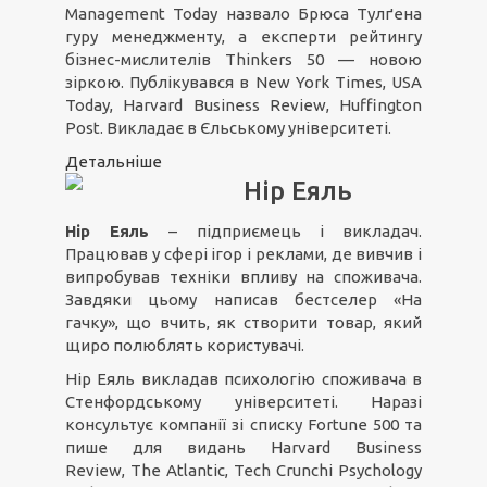
Management Today назвало Брюса Тулґена
гуру менеджменту, а експерти рейтингу
бізнес-мислителів Thinkers 50 — новою
зіркою. Публікувався в New York Times, USA
Today, Harvard Business Review, Huffington
Post. Викладає в Єльському університеті.
Детальніше
Нір Еяль
Нір Еяль
– підприємець і викладач.
Працював у сфері ігор і реклами, де вивчив і
випробував техніки впливу на споживача.
Завдяки цьому написав бестселер «На
гачку», що вчить, як створити товар, який
щиро полюблять користувачі.
Нір Еяль викладав психологію споживача в
Стенфордському університеті. Наразі
консультує компанії зі списку Fortune 500 та
пише для видань Harvard Business
Review, The Atlantic, Tech Crunchі Psychology