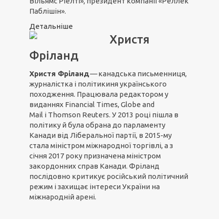
Вільямс Ріелті», президент компанії «Реллек
Паблішін».
Детальніше
Христя
Фріланд
Христя
Фріланд
—
канадська письменниця,
журналістка і політикиня українського
походження. Працювала редактором у
виданнях Financial Times, Globe and
Mail і Thomson Reuters. У 2013 році пішла в
політику й була обрана до парламенту
Канади від Ліберальної партії, в 2015-му
стала міністром міжнародної торгівлі, а з
січня 2017 року призначена міністром
закордонних справ Канади. Фріланд
послідовно критикує російський політичний
режим і захищає інтереси України на
міжнародній арені.