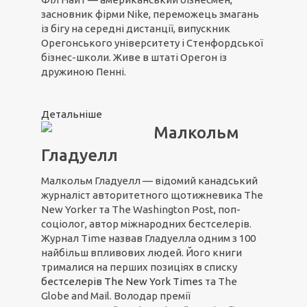
засновник фірми Nike, переможець змагань
із бігу на середні дистанції, випускник
Орегонського університету і Стенфордської
бізнес-школи. Живе в штаті Орегон із
дружиною Пенні.
Детальніше
Малкольм
Гладуелл
Малкольм Гладуелл — відомий канадський
журналіст авторитетного щотижневика The
New Yorker та The Washington Post, поп-
соціолог, автор міжнародних бестселерів.
Журнал Time назвав Гладуелла одним з 100
найбільш впливових людей. Його книги
трималися на перших позиціях в списку
бестселерів The New York Times
та The
Globe and Mail. Володар премії