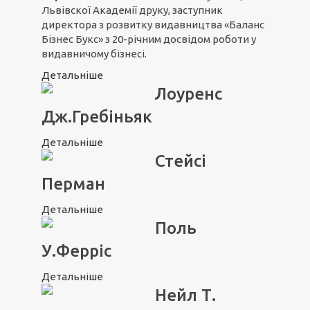
Львівскої Академії друку, заступник
директора з розвитку видавництва «Баланс
Бізнес Букс» з 20-річним досвідом роботи у
видавничому бізнесі.
Детальніше
Лоуренс
Дж.Гребіньяк
Детальніше
Стейсі
Перман
Детальніше
Поль
У.Ферріс
Детальніше
Нейл Т.