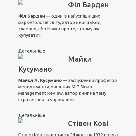
Філ Барден
Філ Барден
— один із найуспішніших
маркетологів світу, автор книги «Код
зламано, або Наука про те, що змушує
купувати».
Детальніше
Майкл
Кусумано
Майкл А. Кусумано
— заслужений професор
менеджменту, очільник MIT Sloan
Management Review, автор книг на тему
стратегічного управління.
Детальніше
Стівен Кові
Стівен Кові (народився 24 жовтня 1932 року в