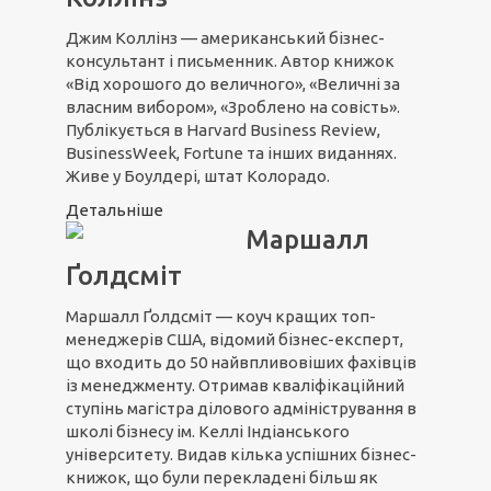
Джим Коллінз — американський бізнес-
консультант і письменник. Автор книжок
«Від хорошого до величного», «Величні за
власним вибором», «Зроблено на совість».
Публікується в Harvard Business Review,
BusinessWeek, Fortune та інших виданнях.
Живе у Боулдері, штат Колорадо.
Детальніше
Маршалл
Ґолдсміт
Маршалл Ґолдсміт — коуч кращих топ-
менеджерів США, відомий бізнес-експерт,
що входить до 50 найвпливовіших фахівців
із менеджменту. Отримав кваліфікаційний
ступінь магістра ділового адміністрування в
школі бізнесу ім. Келлі Індіанського
університету. Видав кілька успішних бізнес-
книжок, що були перекладені більш як