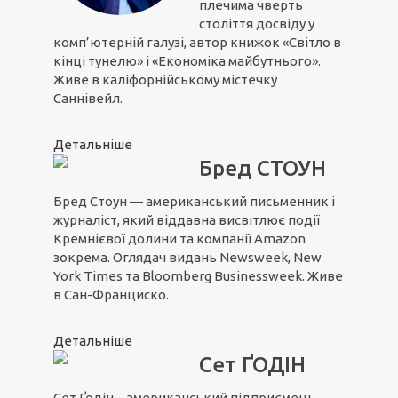
плечима чверть
століття досвіду у
комп’ютерній галузі, автор книжок «Світло в
кінці тунелю» і «Економіка майбутнього».
Живе в каліфорнійському містечку
Саннівейл.
Детальніше
Бред СТОУН
Бред Стоун — американський письменник і
журналіст, який віддавна висвітлює події
Кремнієвої долини та компанії Amazon
зокрема. Оглядач видань Newsweek, New
York Times та Bloomberg Businessweek. Живе
в Сан-Франциско.
Детальніше
Сет ҐОДІН
Сет Ґодін – американський підприємець,