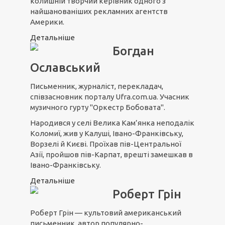
колишній творчий керівник одного з
найшанованіших рекламних агентств
Америки.
Детальніше
Богдан
Ославський
Письменник, журналіст, перекладач,
співзасновник порталу Ufra.com.ua. Учасник
музичного гурту "Оркестр Бобовата".
Народився у селі Велика Кам’янка неподалік
Коломиї, жив у Калуші, Івано-Франківську,
Ворзелі й Києві. Проїхав пів-Центральної
Азії, пройшов пів-Карпат, врешті замешкав в
Івано-Франківську.
Детальніше
Роберт Грін
Роберт Грін — культовий американський
письменник, автор популярно-