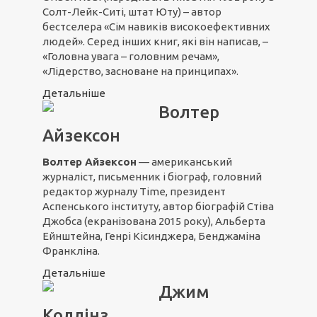
Солт-Лейк-Ситі, штат Юту) – автор
бестселера «Сім навиків високоефективних
людей». Серед інших книг, які він написав, –
«Головна увага – головним речам»,
«Лідерство, засноване на принципах».
Детальніше
Волтер
Айзексон
Волтер Айзексон
— американський
журналіст, письменник і біограф, головний
редактор журналу Time, президент
Аспенського інституту, автор біографій Стіва
Джобса (екранізована 2015 року), Альберта
Ейнштейна, Генрі Кісинджера, Бенджаміна
Франкліна.
Детальніше
Джим
Коллінз