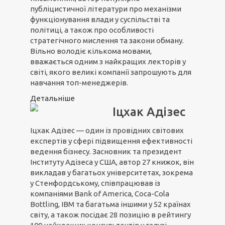
публіцистичної літератури про механізми
функціонування влади у суспільстві та
політиці, а також про особливості
стратегічного мислення та закони обману.
Вільно володіє кількома мовами,
вважається одним з найкращих лекторів у
світі, якого великі компанії запрошують для
навчання топ-менеджерів.
Детальніше
Іцхак Адізес
Іцхак Адізес — один із провідних світових
експертів у сфері підвищення ефективності
ведення бізнесу. Засновник та президент
Інституту Адізеса у США, автор 27 книжок, він
викладав у багатьох університетах, зокрема
у Стенфордському, співпрацював із
компаніями Bank of America, Coca-Cola
Bottling, IBM та багатьма іншими у 52 країнах
світу, а також посідає 28 позицію в рейтингу