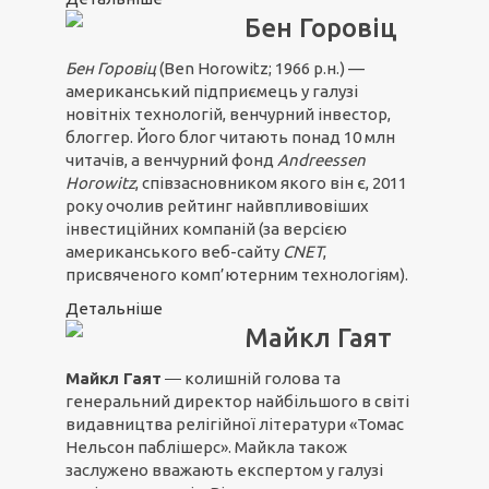
Бен Горовіц
Бен Горовіц
(Ben Horowitz; 1966 р.н.) —
американський підприємець у галузі
новітніх технологій, венчурний інвестор,
блоггер. Його блог читають понад 10 млн
читачів, а венчурний фонд
Andreessen
Horowitz
, співзасновником якого він є, 2011
року очолив рейтинг найвпливовіших
інвестиційних компаній (за версією
американського веб-сайту
CNET
,
присвяченого комп’ютерним технологіям).
Детальніше
Майкл Гаят
Майкл Гаят
― колишній голова та
генеральний директор найбільшого в світі
видавництва релігійної літератури «Томас
Нельсон паблішерс». Майкла також
заслужено вважають експертом у галузі