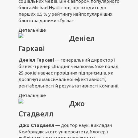
соціальних медіа. Він є автором популярного
блога
MichaelHyatt.com
, що входить до
перших 0,5 % у рейтингу найпопулярніших
блогів за даними «Ґуґла».
Детальніше
Деніел
Гаркаві
Деніел Гаркаві
― генеральний директор і
бізнес-тренер «Білдінг чемпіонз». Уже понад
25 років навчає провідних підприємців, як
досягнути максимальної ефективності,
рентабельності й результативності компанії.
Детальніше
Джо
Стадвелл
Джо Стадвелл
— доктор наук, викладач
Кембриджського університету, блогер і