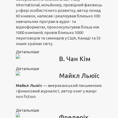
International, мільйонер, провідний фахівець
у сфері особистісного розвитку, автор понад
60 книжок, написав і реалізував близько 300
навчальних програм в аудіо- та
відеоформатах, проконсультував більш ніж
1000 компаній, провів близько 5000
переговорів та семінарів у США, Канаді та 55
інших країнах світу.
Детальніше
В. Чан Кім
Детальніше
Майкл Льюїс
Майкл Льюїс
— американський письменник
і фінансовий журналіст, автор книг у жанрі
non fiction.
Детальніше
Фредерік