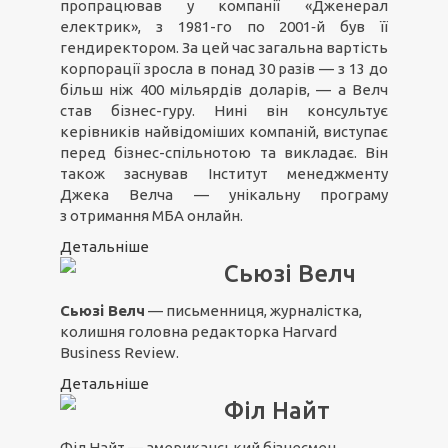
пропрацював у компанії «Дженерал
електрик», з 1981-го по 2001‑й був її
гендиректором. За цей час загальна вартість
корпорації зросла в понад 30 разів — з 13 до
більш ніж 400 мільярдів доларів, — а Велч
став бізнес-гуру. Нині він консультує
керівників найвідоміших компаній, виступає
перед бізнес-спільнотою та викладає. Він
також заснував Інститут менеджменту
Джека Велча — унікальну програму
з отримання MБA онлайн.
Детальніше
Сьюзі Велч
Сьюзі Велч
— письменниця, журналістка,
колишня головна редакторка Harvard
Business Review.
Детальніше
Філ Найт
Філ Найт — американський бізнесмен,