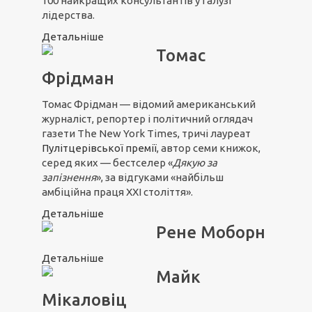
100 найкращих консультантів у галузі
лідерства.
Детальніше
Томас
Фрідман
Томас Фрідман — відомий американський
журналіст, репортер і політичний оглядач
газети The New York Times, тричі лауреат
Пулітцерівської премії
, автор семи книжок,
серед яких — бестселер «
Дякую за
запізнення
», за відгуками «найбільш
амбіційна праця ХХІ століття».
Детальніше
Рене Моборн
Детальніше
Майк
Мікаловіц