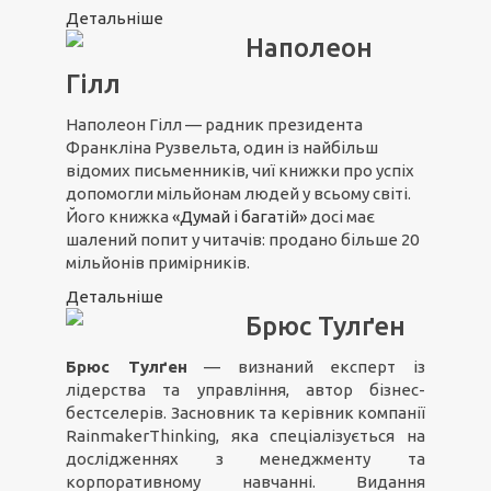
Детальніше
Наполеон
Гілл
Наполеон Гілл — радник президента
Франкліна Рузвельта, один із найбільш
відомих письменників, чиї книжки про успіх
допомогли мільйонам людей у всьому світі.
Його книжка
«Думай і багатій»
досі має
шалений попит у читачів: продано більше 20
мільйонів примірників.
Детальніше
Брюс Тулґен
Брюс Тулґен
— визнаний експерт із
лідерства та управління, автор бізнес-
бестселерів. Засновник та керівник компанії
RainmakerThinking, яка спеціалізується на
дослідженнях з менеджменту та
корпоративному навчанні. Видання