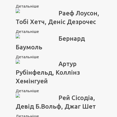
Детальніше
Раеф Лоусон,
Тобі Хетч, Деніс Дезрочес
Детальніше
Бернард
Баумоль
Детальніше
Артур
Рубінфельд, Коллінз
Хемінгуей
Детальніше
Рей Сісодіа,
Девід Б.Вольф, Джаг Шет
Детальніше