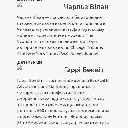
Чарльз Вілан
Чарльз Вілан — професор з багаторічним
стажем, викладач економіки та політики в
Чиказькому університеті і Дартмутському
коледжі, кореспондент журналу The
Economist та позаштатний автор таких
авторитетних видань, як Chicago Tribune,
The New York Times і Wall Street Journal.
Детальніше
Гаррі Беквіт
Гаррі Беквіт — засновник компанії Beckwith
Advertising and Marketing, працював із
чотирма зі ста найефективніших
американських підприємств у сфері послуг
та з дев’ятьма фірмами, що входять до
рейтингу 500 найбільш успішних компаній за
версією журналу Fortune. Володар премії
Effie Американської асоціації маркетингу та