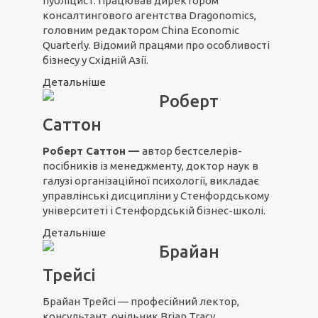
публіцист. Працював директором
консалтингового агентства Dragonomics,
головним редактором China Economic
Quarterly. Відомий працями про особливості
бізнесу у Східній Азії.
Детальніше
Роберт
Саттон
Роберт Саттон —
автор бестселерів-
посібників із менеджменту, доктор наук в
галузі організаційної психології, викладає
управлінські дисципліни у Стенфордському
університеті і Стенфордській бізнес-школі.
Детальніше
Брайан
Трейсі
Брайан Трейсі — професійний лектор,
консультант, очільник Brian Tracy