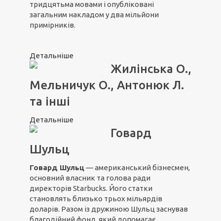
тридцятьма мовами і опубліковані
загальним накладом у два мільйони
примірників.
Детальніше
Жилінська О.,
Мельничук О., Антонюк Л.
та інші
Детальніше
Говард
Шульц
Говард Шульц
— американський бізнесмен,
основний власник та голова ради
директорів Starbucks. Його статки
становлять близько трьох мільярдів
доларів. Разом із дружиною Шульц заснував
благодійний фонд, який допомагає