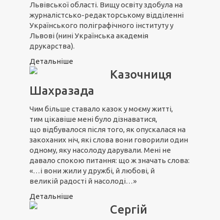
Львівської області. Вищу освіту здобула на
журналістсько-редакторському відділенні
Українського поліграфічного інституту у
Львові (нині Українська академія
друкарства).
Детальніше
Казочниця
Шахразада
Чим більше ставало казок у моєму житті,
тим цікавіше мені було дізнаватися,
що відбувалося після того, як опускалася на
закоханих ніч, які слова вони говорили один
одному, яку насолоду дарували. Мені не
давало спокою питання: що ж значать слова:
«…і вони жили у дружбі, й любові, й
великій радості й насолоді…»
Детальніше
Сергій