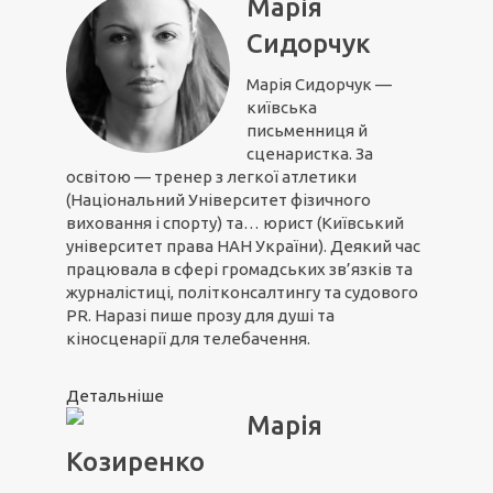
Марія
Сидорчук
Марія Сидорчук —
київська
письменниця й
сценаристка. За
освітою — тренер з легкої атлетики
(Національний Університет фізичного
виховання і спорту) та… юрист (Київський
університет права НАН України). Деякий час
працювала в сфері громадських зв’язків та
журналістиці, політконсалтингу та судового
PR. Наразі пише прозу для душі та
кіносценарії для телебачення.
Детальніше
Марія
Козиренко