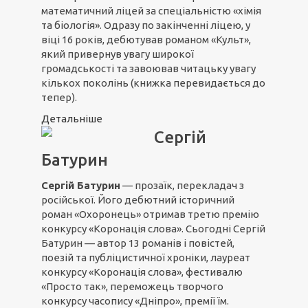
математичний ліцей за спеціальністю «хімія
та біологія». Одразу по закінченні ліцею, у
віці 16 років, дебютував романом «Культ»,
який привернув увагу широкої
громадськості та завоював читацьку увагу
кількох поколінь (книжка перевидається до
тепер).
Детальніше
Сергій
Батурин
Сергій Батурин
— прозаїк, перекладач з
російської. Його дебютний історичний
роман «Охоронець» отримав третю премію
конкурсу «Коронація слова». Сьогодні Сергій
Батурин — автор 13 романів і повістей,
поезій та публіцистичної хроніки, лауреат
конкурсу «Коронація слова», фестивалю
«Просто так», переможець творчого
конкурсу часопису «Дніпро», премії їм.