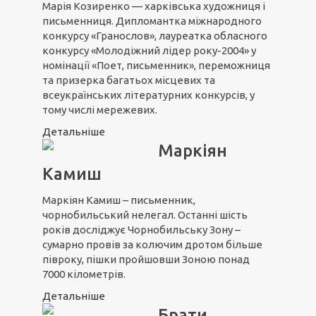
Марія Козиренко — харківська художниця і
письменниця. Дипломантка міжнародного
конкурсу «Гранослов», лауреатка обласного
конкурсу «Молодіжний лідер року-2004» у
номінації «Поет, письменник», переможниця
та призерка багатьох місцевих та
всеукраїнських літературних конкурсів, у
тому числі мережевих.
Детальніше
Маркіян
Камиш
Маркіян Камиш – письменник,
чорнобильський нелегал. Останні шість
років досліджує Чорнобильську Зону –
сумарно провів за колючим дротом більше
півроку, пішки пройшовши Зоною понад
7000 кілометрів.
Детальніше
Брати