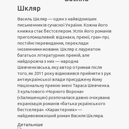
Шкляр
Василь Шкляр — один з найвідоміших
письменників сучасної України. Кожна його
книжка стає бестселером. Успіх його романів
приголомшливий: відзнаки, премії, гран-прі,
постійні перевидання, переклади
іноземними мовами. Шкляр є лауреатом
багатьох літературних премій, але
найдорожча з них — народна
Шевченківська, яку автор отримав після
того, як 2011 року відмовився прийняти з рук
антиукраїнської влади присуджену йому
Національну премію імені Тараса Шевченка.
З культового «Чорного Ворона»
(«Залишенця») розпочалася давно очікувана
екранізація романів «батька українського
бестселера». «Характерник» —
найдивовижніший роман Василя Шкляра.
Детальніше