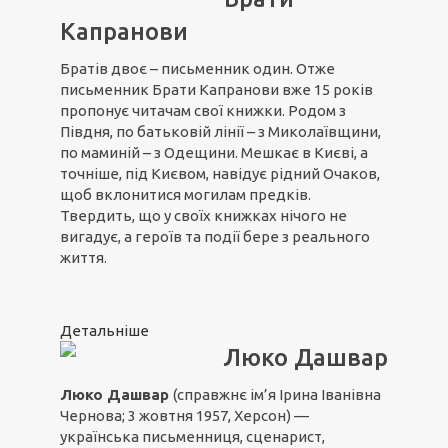
Капранови
Братів двоє – письменник один. Отже
письменник Брати Капранови вже 15 років
пропонує читачам свої книжки. Родом з
Півдня, по батьковій лінії – з Миколаївщини,
по маминій – з Одещини. Мешкає в Києві, а
точніше, під Києвом, навідує рідний Очаков,
щоб вклонитися могилам предків.
Твердить, що у своїх книжках нічого не
вигадує, а героїв та події бере з реального
життя.
Детальніше
Люко Дашвар
Люко Дашвар
(справжнє ім’я Ірина Іванівна
Чернова; 3 жовтня 1957, Херсон) —
українська письменниця, сценарист,