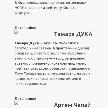
В.Короленка, володар почесної відзнаки
НСПУ та відзнаки рейтингу «Золота
Фортуна».
Детальніше
Тамара ДУКА
Тамара Дука
— акушер-гінеколог з
багаторічним стажем. Її практичний досвід
показав, що часто фізіологічні проблеми
жіночого організма — наслідок душевної
травми, спричиненої коханою людиною,
пов'язані зі зрадою, образою, приниженням.
Тому Тамара часто вимушена бути для своїх
паціенток не лише гінекологом, але й
психотерапевтом.
Детальніше
Артем Чапай