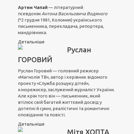
Артем Чапай
— літературний
псевдонім
Антона Васильовича Водяного
(*2 грудня 1981, Коломия) українського
письменника, перекладача, репортера,
мандрівника.
Детальніше
Руслан
ГОРОВИЙ
Руслан Горовий — головний режисер
«Магнолія ТВ», автор і керівник відомого
проекту «Служба розшуку дітей»,
кінорежисер, заслужений журналіст України.
Але крім того він — письменник, який
втілює свій багатий життєвий досвід у
дотепні й сумні, реалістичні та романтичні
оповідання та повісті.
Детальніше
Мітя ХОПТА