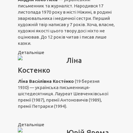
письменник та журналіст. Народився 17
листопада 1970 року в місті Ніжині, в родині
зварювальника і медичної сестри. Перший
художній твір написав у 7 років. Хоча, власне,
художні якості цього твору досі ніхто не
оцінював. До 12 років читав і писав лише
казки.
Детальніше
Ліна
Костенко
Лі́на Васи́лівна
Косте́нко
(19 березня
1930) — українська письменниця-
шістедесятниця. Лауреат Шевченківської
премії (1987), премії Антоновичів (1989),
премії Петрарки (1994).
Детальніше
Юрій Ярема