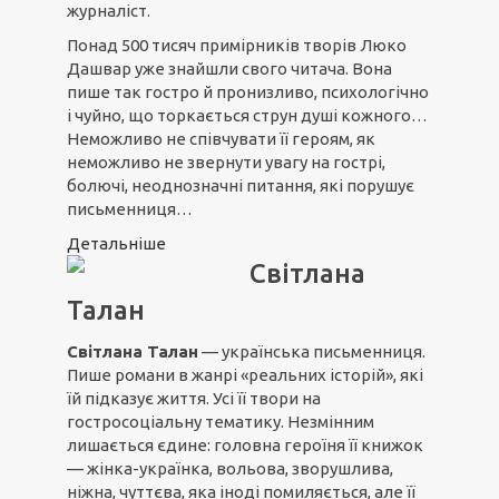
журналіст.
Понад 500 тисяч примірників творів Люко
Дашвар уже знайшли свого читача. Вона
пише так гостро й пронизливо, психологічно
і чуйно, що торкається струн душі кожного…
Неможливо не співчувати її героям, як
неможливо не звернути увагу на гострі,
болючі, неоднозначні питання, які порушує
письменниця…
Детальніше
Світлана
Талан
Світлана Талан
— українська письменниця.
Пише романи в жанрі «реальних історій», які
їй підказує життя. Усі її твори на
гостросоціальну тематику. Незмінним
лишається єдине: головна героїня її книжок
— жінка-українка, вольова, зворушлива,
ніжна, чуттєва, яка іноді помиляється, але її