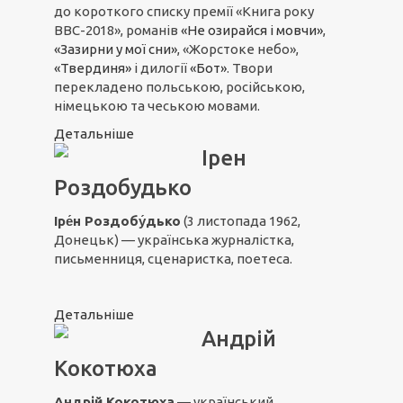
до короткого списку премії «Книга року
ВВС-2018», романів
«Не озирайся і мовчи»
,
«Зазирни у мої сни»
, «Жорстоке небо»,
«Твердиня»
і дилогії
«Бот»
. Твори
перекладено польською, російською,
німецькою та чеською мовами.
Детальніше
Ірен
Роздобудько
Іре́н Роздобу́дько
(3 листопада 1962,
Донецьк) — українська журналістка,
письменниця, сценаристка, поетеса.
Детальніше
Андрій
Кокотюха
Андрій Кокотюха
— український