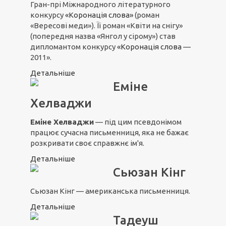
Гран-прі Міжнародного літературного
конкурсу
«Коронація слова»
(роман
«Вересові меди»). Її роман «Квіти на снігу»
(попередня назва «Янгол у сірому») став
дипломантом конкурсу
«Коронація слова
—
2011».
Детальніше
Еміне
Хелваджи
Еміне Хелваджи
— під цим псевдонімом
працює сучасна письменниця, яка не бажає
розкривати своє справжнє ім'я.
Детальніше
Сьюзан Кінг
Сьюзан Кінг — американська письменниця.
Детальніше
Тадеуш