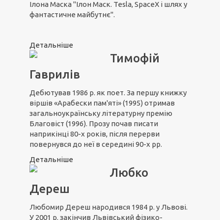
Ілона Маска "Ілон Маск. Tesla, SpaceX і шлях у
фантастичне майбутнє".
Детальніше
Тимофій
Гаврилів
Дебютував 1986 р. як поет. За першу книжку
віршів «Арабески пам'яті» (1995) отримав
загальноукраїнську літературну премію
Благовіст (1996). Прозу почав писати
наприкінці 80-х років, після перерви
повернувся до неї в середині 90-х рр.
Детальніше
Любко
Дереш
Любомир Дереш народився 1984 р. у Львові.
У 2001 р. закінчив Львівський фізико-