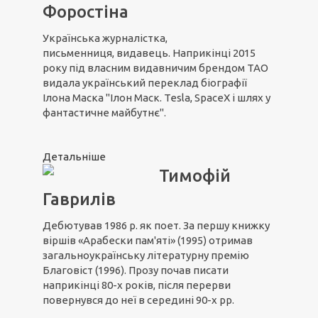
Форостіна
Українська журналістка,
письменниця, видавець. Наприкінці 2015
року під власним видавничим брендом ТАО
видала український переклад біографії
Ілона Маска "Ілон Маск. Tesla, SpaceX і шлях у
фантастичне майбутнє".
Детальніше
Тимофій
Гаврилів
Дебютував 1986 р. як поет. За першу книжку
віршів «Арабески пам'яті» (1995) отримав
загальноукраїнську літературну премію
Благовіст (1996). Прозу почав писати
наприкінці 80-х років, після перерви
повернувся до неї в середині 90-х рр.