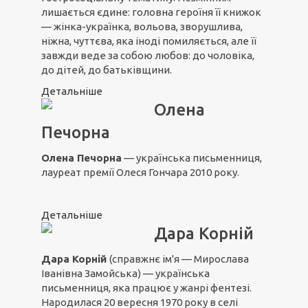
лишається єдине: головна героїня її книжок
— жінка-українка, вольова, зворушлива,
ніжна, чуттєва, яка іноді помиляється, але її
завжди веде за собою любов: до чоловіка,
до дітей, до батьківщини.
Детальніше
Олена
Печорна
Олена Печорна
— українська письменниця,
лауреат премії Олеся Гончара 2010 року.
Детальніше
Дара Корній
Дара Корній
(справжнє ім'я — Мирослава
Іванівна Замойська) — українська
письменниця, яка працює у жанрі фентезі.
Народилася 20 вересня 1970 року в селі