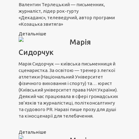
Валентин Терлецький — письменник,
журналіст, лідер рок-гурту
«Декаданс», телеведучий, автор програми
«Козацька звитяга»
Детальніше
Марія
Сидорчук
Марія Сидорчук — київська письменниця й
сценаристка. За освітою — тренер з легкої
атлетики (Національний Університет
фізичного виховання і спорту) та… юрист
(Київський університет права НАН України).
Деякий час працювала в сфері громадських
зв’язків та журналістиці, політконсалтингу
та судового PR. Наразі пише прозу для душі
та кіносценарії для телебачення.
Детальніше