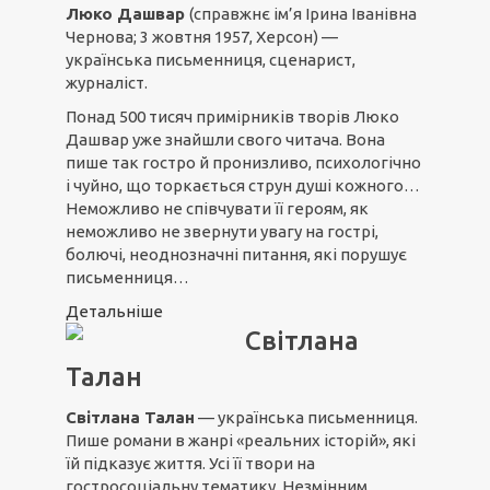
Люко Дашвар
(справжнє ім’я Ірина Іванівна
Чернова; 3 жовтня 1957, Херсон) —
українська письменниця, сценарист,
журналіст.
Понад 500 тисяч примірників творів Люко
Дашвар уже знайшли свого читача. Вона
пише так гостро й пронизливо, психологічно
і чуйно, що торкається струн душі кожного…
Неможливо не співчувати її героям, як
неможливо не звернути увагу на гострі,
болючі, неоднозначні питання, які порушує
письменниця…
Детальніше
Світлана
Талан
Світлана Талан
— українська письменниця.
Пише романи в жанрі «реальних історій», які
їй підказує життя. Усі її твори на
гостросоціальну тематику. Незмінним