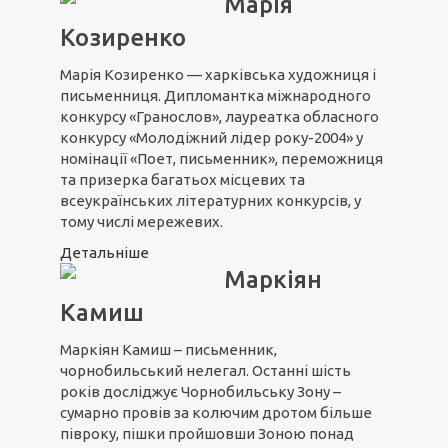
Марія
Козиренко
Марія Козиренко — харківська художниця і
письменниця. Дипломантка міжнародного
конкурсу «Гранослов», лауреатка обласного
конкурсу «Молодіжний лідер року-2004» у
номінації «Поет, письменник», переможниця
та призерка багатьох місцевих та
всеукраїнських літературних конкурсів, у
тому числі мережевих.
Детальніше
Маркіян
Камиш
Маркіян Камиш – письменник,
чорнобильський нелегал. Останні шість
років досліджує Чорнобильську Зону –
сумарно провів за колючим дротом більше
півроку, пішки пройшовши Зоною понад