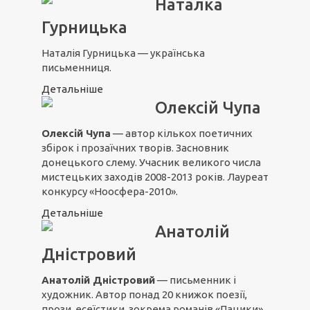
Наталка
Гурницька
Наталія Гурницька — українська
письменниця.
Детальніше
Олексій Чупа
Олексій Чупа
— автор кількох поетичних
збірок і прозаїчних творів. Засновник
донецького слему. Учасник великого числа
мистецьких заходів 2008-2013 років. Лауреат
конкурсу «Ноосфера-2010».
Детальніше
Анатолій
Дністровий
Анатолій Дністровий
— письменник і
художник. Автор понад 20 книжок поезії,
прози, есеїстики, зокрема романів «Пацики»,