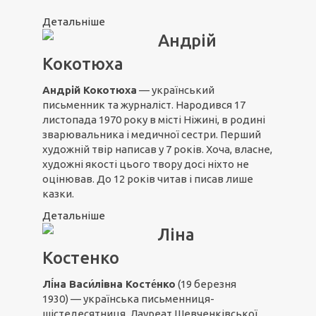
Детальніше
Андрій
Кокотюха
Андрій Кокотюха
— український
письменник та журналіст. Народився 17
листопада 1970 року в місті Ніжині, в родині
зварювальника і медичної сестри. Перший
художній твір написав у 7 років. Хоча, власне,
художні якості цього твору досі ніхто не
оцінював. До 12 років читав і писав лише
казки.
Детальніше
Ліна
Костенко
Лі́на Васи́лівна
Косте́нко
(19 березня
1930) — українська письменниця-
шістедесятниця. Лауреат Шевченківської