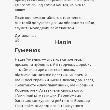
«Дрозофіла над томом Канта», «Б-52» та
інших.
Після повномасштабного вторгнення
Анатолій долучився до Сил оборони України,
служить молодшим лейтенантом.
Детальніше
Надія
Гуменюк
Надія Гуменюк — українська поетеса,
прозаїк та публіцист. У її творчому доробку
— майже чотири десятки книжок,
відзначених низкою престижних премій:
імені Лесі Українки, імені Олександра Олеся,
«Благовіст», «Звук павутинки», імені родини
Косачів, імені Агатангела Кримського,
«Глиняний кіт» та інших. Переможець
багатьох конкурсів та рейтингів. Володар
Гран-прі Міжнародного літературного