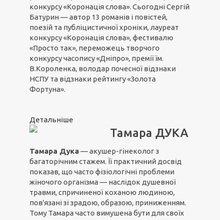
конкурсу «Коронація слова». Сьогодні Сергій
Батурин — автор 13 романів і повістей,
поезій та публіцистичної хроніки, лауреат
конкурсу «Коронація слова», фестивалю
«Просто так», переможець творчого
конкурсу часопису «Дніпро», премії їм.
В.Короленка, володар почесної відзнаки
НСПУ та відзнаки рейтингу «Золота
Фортуна».
Детальніше
Тамара ДУКА
Тамара Дука
— акушер-гінеколог з
багаторічним стажем. Її практичний досвід
показав, що часто фізіологічні проблеми
жіночого організма — наслідок душевної
травми, спричиненої коханою людиною,
пов'язані зі зрадою, образою, приниженням.
Тому Тамара часто вимушена бути для своїх