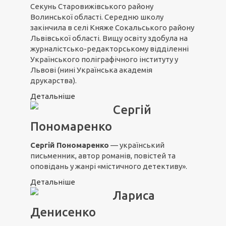
Секунь Старовижівського району
Волинської області. Середню школу
закінчила в селі Княже Сокальського району
Львівської області. Вищу освіту здобула на
журналістсько-редакторському відділенні
Українського поліграфічного інституту у
Львові (нині Українська академія
друкарства).
Детальніше
Сергій
Пономаренко
Сергій Пономаренко
— український
письменник, автор романів, повістей та
оповідань у жанрі «містичного детективу».
Детальніше
Лариса
Денисенко