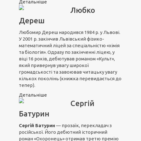
Детальніше
Любко
Дереш
Любомир Дереш народився 1984 р. у Львові.
У 2001 р. закінчив Львівський фізико-
математичний ліцей за спеціальністю «хімія
та біологія». Одразу по закінченні ліцею, у
віці 16 років, дебютував романом «Культ»,
який привернув увагу широкої
громадськості та завоював читацьку увагу
кількох поколінь (книжка перевидається до
тепер).
Детальніше
Сергій
Батурин
Сергій Батурин
— прозаїк, перекладач з
російської. Його дебютний історичний
роман «Охоронець» отримав третю премію