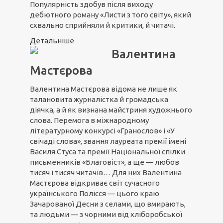
Популярність здобув після виходу
дебютного роману «Листи з того світу», який
схвально сприйняли й критики, й читачі.
Детальніше
Валентина
Мастєрова
Валентина Мастєрова відома не лише як
талановита журналістка й громадська
діячка, а й як визнана майстриня художнього
слова. Перемога в міжнародному
літературному конкурсі «Гранослов» і «У
свічаді слова», звання лауреата премії імені
Василя Стуса та премії Національної спілки
письменників «Благовіст», а ще — любов
тисяч і тисяч читачів… Для них Валентина
Мастєрова відкриває світ сучасного
українського Полісся — цього краю
Зачарованої Десни з селами, що вмирають,
та людьми — з чорними від хліборобської