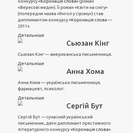
конкурсу
«Коронація слова»
(роман
«Вересові меди»). Її роман «Квіти на снігу»
(попередня назва «Янгол у сірому») став
дипломантом конкурсу
«Коронація слова
—
2011».
Детальніше
Сьюзан Кінг
Сьюзан Кінг — американська письменниця.
Детальніше
Анна Хома
Анна Хома — українська письменниця,
фармацевт, психолог.
Детальніше
Сергій Бут
Сергій Бут — сучасний український
письменник, двічі дипломант престижного
літературного конкурсу
«Коронація слова»
.