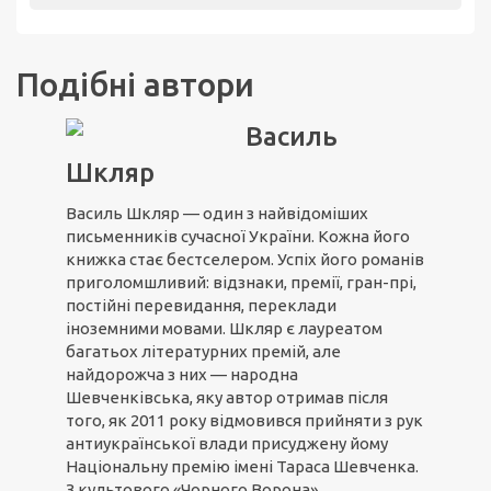
Подібні автори
Василь
Шкляр
Василь Шкляр — один з найвідоміших
письменників сучасної України. Кожна його
книжка стає бестселером. Успіх його романів
приголомшливий: відзнаки, премії, гран-прі,
постійні перевидання, переклади
іноземними мовами. Шкляр є лауреатом
багатьох літературних премій, але
найдорожча з них — народна
Шевченківська, яку автор отримав після
того, як 2011 року відмовився прийняти з рук
антиукраїнської влади присуджену йому
Національну премію імені Тараса Шевченка.
З культового «Чорного Ворона»