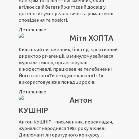
Але крім того він — письменник, який
втілює свій багатий життєвий досвід у
дотепні й сумні, реалістичні та романтичні
оповідання та повісті.
Детальніше
Мітя ХОПТА
Київський письменник, блогер, креативний
директор pr-агенції. В минулому займався
журналістикою, організовував
кінофестивалі, працював на телебаченні.
Його слоган «Ти не один» канал «1+1»
використовує вже понад 20 років.
Детальніше
Антон
КУШНІР
Антон КУШНІР - письменник, перекладач,
журналіст народився 1983 року в Києві.
Дипломант літературного конкурсу