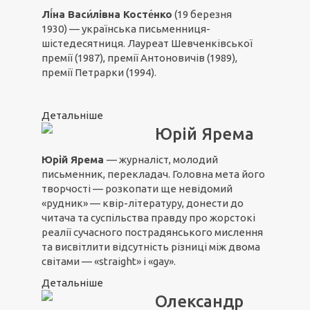
Лі́на Васи́лівна
Косте́нко
(19 березня
1930) — українська письменниця-
шістедесятниця. Лауреат Шевченківської
премії (1987), премії Антоновичів (1989),
премії Петрарки (1994).
Детальніше
Юрій Ярема
Юрій Ярема
— журналіст, молодий
письменник, перекладач. Головна мета його
творчості — розкопати ще невідомий
«рудник» — квір-літературу, донести до
читача та суспільства правду про жорстокі
реалії сучасного пострадянського мислення
та висвітлити відсутність різниці між двома
світами — «straight» і «gay».
Детальніше
Олександр