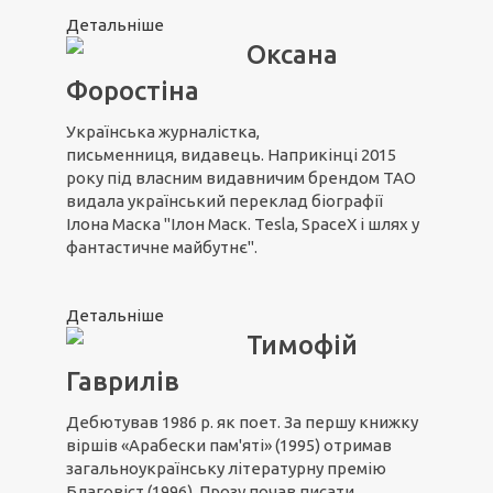
Детальніше
Оксана
Форостіна
Українська журналістка,
письменниця, видавець. Наприкінці 2015
року під власним видавничим брендом ТАО
видала український переклад біографії
Ілона Маска "Ілон Маск. Tesla, SpaceX і шлях у
фантастичне майбутнє".
Детальніше
Тимофій
Гаврилів
Дебютував 1986 р. як поет. За першу книжку
віршів «Арабески пам'яті» (1995) отримав
загальноукраїнську літературну премію
Благовіст (1996). Прозу почав писати