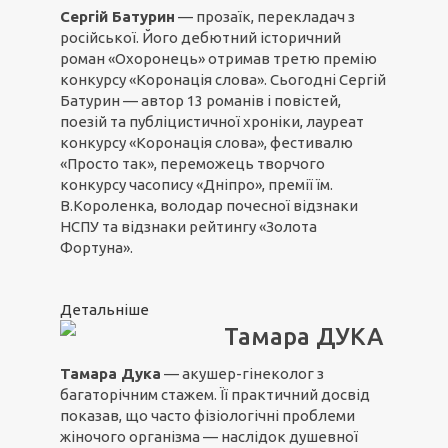
Сергій Батурин
— прозаїк, перекладач з
російської. Його дебютний історичний
роман «Охоронець» отримав третю премію
конкурсу «Коронація слова». Сьогодні Сергій
Батурин — автор 13 романів і повістей,
поезій та публіцистичної хроніки, лауреат
конкурсу «Коронація слова», фестивалю
«Просто так», переможець творчого
конкурсу часопису «Дніпро», премії їм.
В.Короленка, володар почесної відзнаки
НСПУ та відзнаки рейтингу «Золота
Фортуна».
Детальніше
Тамара ДУКА
Тамара Дука
— акушер-гінеколог з
багаторічним стажем. Її практичний досвід
показав, що часто фізіологічні проблеми
жіночого організма — наслідок душевної