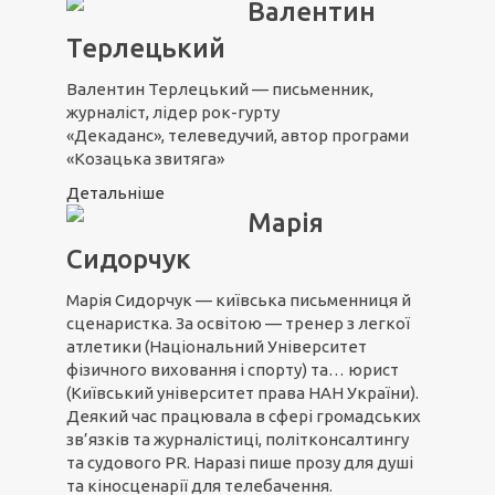
Валентин
Терлецький
Валентин Терлецький — письменник,
журналіст, лідер рок-гурту
«Декаданс», телеведучий, автор програми
«Козацька звитяга»
Детальніше
Марія
Сидорчук
Марія Сидорчук — київська письменниця й
сценаристка. За освітою — тренер з легкої
атлетики (Національний Університет
фізичного виховання і спорту) та… юрист
(Київський університет права НАН України).
Деякий час працювала в сфері громадських
зв’язків та журналістиці, політконсалтингу
та судового PR. Наразі пише прозу для душі
та кіносценарії для телебачення.