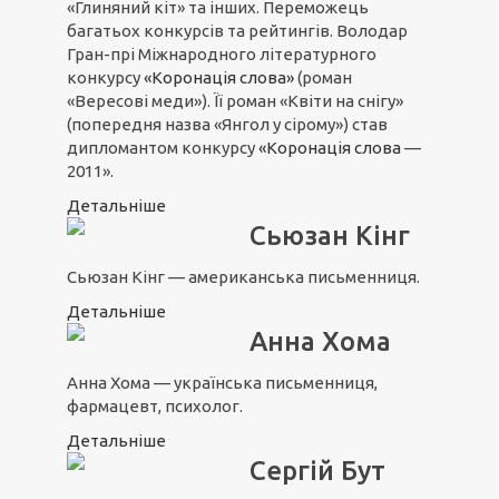
«Глиняний кіт» та інших. Переможець
багатьох конкурсів та рейтингів. Володар
Гран-прі Міжнародного літературного
конкурсу
«Коронація слова»
(роман
«Вересові меди»). Її роман «Квіти на снігу»
(попередня назва «Янгол у сірому») став
дипломантом конкурсу
«Коронація слова
—
2011».
Детальніше
Сьюзан Кінг
Сьюзан Кінг — американська письменниця.
Детальніше
Анна Хома
Анна Хома — українська письменниця,
фармацевт, психолог.
Детальніше
Сергій Бут