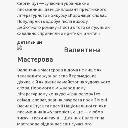
Сергій Бут — сучасний український
письменник, двічі дипломант престижного
літературного конкурсу
«Коронація слова»
.
Популярність здобув після виходу
дебютного роману «Листи з того світу», який
схвально сприйняли й критики, й читачі.
Детальніше
Валентина
Мастєрова
Валентина Мастєрова відома не лише як
талановита журналістка й громадська
діячка, а й як визнана майстриня художнього
слова. Перемога в міжнародному
літературному конкурсі «Гранослов» і «У
свічаді слова», звання лауреата премії імені
Василя Стуса та премії Національної спілки
письменників «Благовіст», а ще — любов
тисяч і тисяч читачів… Для них Валентина
Мастєрова відкриває світ сучасного