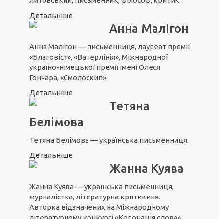
литовський, письменник, філософ, критик.
Детальніше
Анна Малігон
Анна Малігон — письменниця, лауреат премії
«Благовіст», «Ватерлінія», Міжнародної
україно-німецької премії імені Олеся
Гончара, «Смолоскип».
Детальніше
Тетяна
Белімова
Тетяна Белімова — українська письменниця.
Детальніше
Жанна Куява
Жанна Куява — українська письменниця,
журналістка, літературна критикиня.
Авторка відзначених на Міжнародному
літературному конкурсі «Коронація слова»