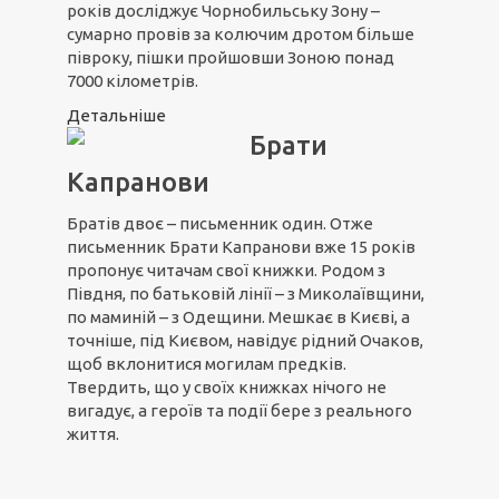
років досліджує Чорнобильську Зону –
сумарно провів за колючим дротом більше
півроку, пішки пройшовши Зоною понад
7000 кілометрів.
Детальніше
Брати
Капранови
Братів двоє – письменник один. Отже
письменник Брати Капранови вже 15 років
пропонує читачам свої книжки. Родом з
Півдня, по батьковій лінії – з Миколаївщини,
по маминій – з Одещини. Мешкає в Києві, а
точніше, під Києвом, навідує рідний Очаков,
щоб вклонитися могилам предків.
Твердить, що у своїх книжках нічого не
вигадує, а героїв та події бере з реального
життя.