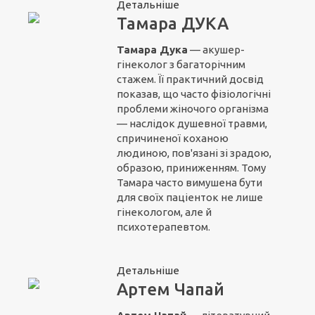
Детальніше
Тамара ДУКА
Тамара Дука
— акушер-
гінеколог з багаторічним
стажем. Її практичний досвід
показав, що часто фізіологічні
проблеми жіночого організма
— наслідок душевної травми,
спричиненої коханою
людиною, пов'язані зі зрадою,
образою, приниженням. Тому
Тамара часто вимушена бути
для своїх паціенток не лише
гінекологом, але й
психотерапевтом.
Детальніше
Артем Чапай