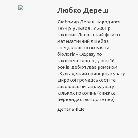
Любко Дереш
Любомир Дереш народився
1984 р. у Львові. У 2001 р.
закінчив Львівський фізико-
математичний ліцей за
спеціальністю «хімія та
біологія». Одразу по
закінченні ліцею, у віці 16
років, дебютував романом
«Культ», який привернув увагу
широкої громадськості та
завоював читацьку увагу
кількох поколінь (книжка
перевидається до тепер).
Детальніше