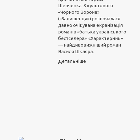
Шевченка. З культового
«Чорного Ворона»
(«Залишенця») розпочалася
давно очікувана екранізація
романів «батька українського
бестселера». «Характерник»
— найдивовижніший роман
Василя Шкляра.
Детальніше