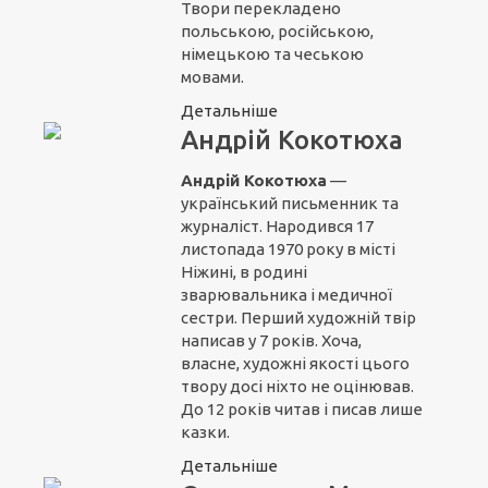
Твори перекладено
польською, російською,
німецькою та чеською
мовами.
Детальніше
Андрій Кокотюха
Андрій Кокотюха
—
український письменник та
журналіст. Народився 17
листопада 1970 року в місті
Ніжині, в родині
зварювальника і медичної
сестри. Перший художній твір
написав у 7 років. Хоча,
власне, художні якості цього
твору досі ніхто не оцінював.
До 12 років читав і писав лише
казки.
Детальніше