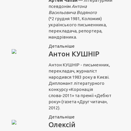
Артем Чапай
— літературний
псевдонім
Антона
Васильовича Водяного
(*2 грудня 1981, Коломия)
українського письменника,
перекладача, репортера,
мандрівника.
Детальніше
Антон КУШНІР
Антон КУШНІР - письменник,
перекладач, журналіст
народився 1983 року в Києві.
Дипломант літературного
конкурсу «Коронація
слова-2011» та премії «Дебют
року» (газета «Друг читача»,
2012).
Детальніше
Олексій