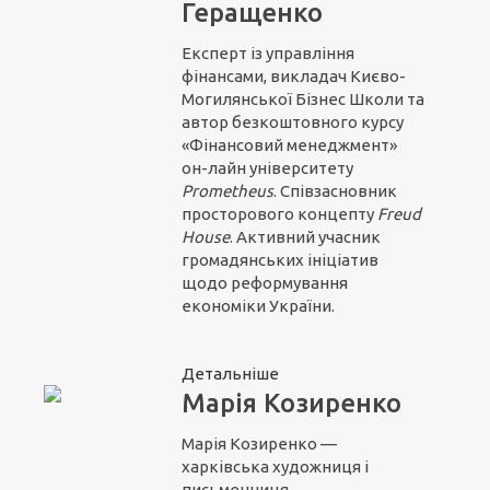
Геращенко
Експерт із управління
фінансами, викладач Києво-
Могилянської Бізнес Школи та
автор безкоштовного курсу
«Фінансовий менеджмент»
он-лайн університету
Prometheus
. Співзасновник
просторового концепту
Freud
House
. Активний учасник
громадянських ініціатив
щодо реформування
економіки України.
Детальніше
Марія Козиренко
Марія Козиренко —
харківська художниця і
письменниця.