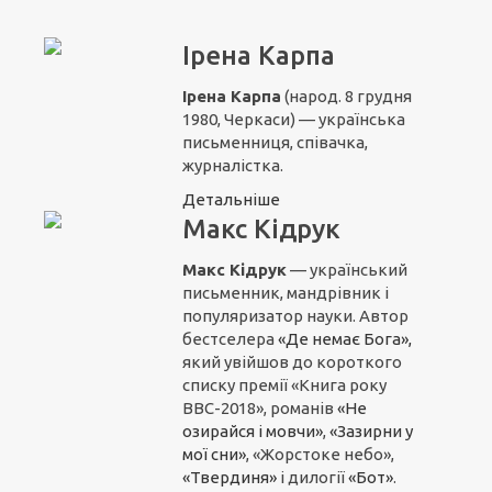
Ірена Карпа
Ірена Карпа
(народ. 8 грудня
1980, Черкаси) — українська
письменниця, співачка,
журналістка.
Детальніше
Макс Кідрук
Макс Кідрук
— український
письменник, мандрівник і
популяризатор науки. Автор
бестселера
«Де немає Бога»,
який увійшов до короткого
списку премії «Книга року
ВВС-2018», романів
«Не
озирайся і мовчи»
,
«Зазирни у
мої сни»
, «Жорстоке небо»,
«Твердиня»
і дилогії
«Бот»
.