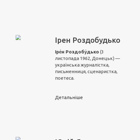
Ірен Роздобудько
Іре́н Роздобу́дько
(3
листопада 1962, Донецьк) —
українська журналістка,
письменниця, сценаристка,
поетеса.
Детальніше