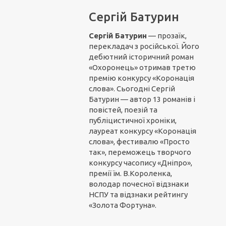
Сергій Батурин
Сергій Батурин
— прозаїк,
перекладач з російської. Його
дебютний історичний роман
«Охоронець» отримав третю
премію конкурсу «Коронація
слова». Сьогодні Сергій
Батурин — автор 13 романів і
повістей, поезій та
публіцистичної хроніки,
лауреат конкурсу «Коронація
слова», фестивалю «Просто
так», переможець творчого
конкурсу часопису «Дніпро»,
премії їм. В.Короленка,
володар почесної відзнаки
НСПУ та відзнаки рейтингу
«Золота Фортуна».