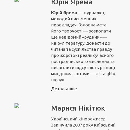
Юрій Ярема
Юрій Ярема
— журналіст,
молодий письменник,
перекладач. Головна мета
його творчості — розкопати
ще невідомий «рудник» —
квір-літературу, донести до
читача та суспільства правду
про жорстокі реалії сучасного
пострадянського мислення та
висвітлити відсутність різниці
між двома світами — «straight»
і «gay».
Детальніше
Марися Нікітюк
Український кінорежисер.
Закінчила 2007 року Київський