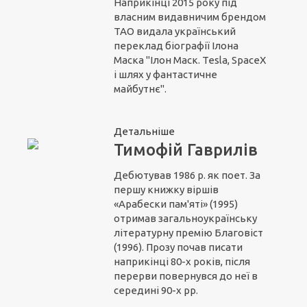
Наприкінці 2015 року під
власним видавничим брендом
ТАО видала український
переклад біографії Ілона
Маска "Ілон Маск. Tesla, SpaceX
і шлях у фантастичне
майбутнє".
Детальніше
Тимофій Гаврилів
Дебютував 1986 р. як поет. За
першу книжку віршів
«Арабески пам'яті» (1995)
отримав загальноукраїнську
літературну премію Благовіст
(1996). Прозу почав писати
наприкінці 80-х років, після
перерви повернувся до неї в
середині 90-х рр.