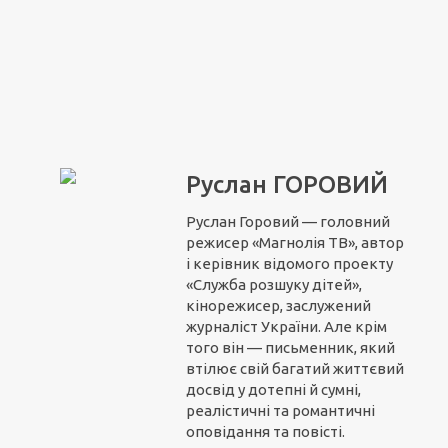
Руслан ГОРОВИЙ
Руслан Горовий — головний
режисер «Магнолія ТВ», автор
і керівник відомого проекту
«Служба розшуку дітей»,
кінорежисер, заслужений
журналіст України. Але крім
того він — письменник, який
втілює свій багатий життєвий
досвід у дотепні й сумні,
реалістичні та романтичні
оповідання та повісті.