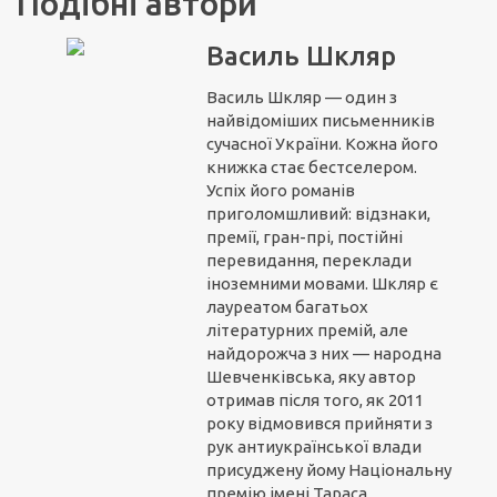
Подібні автори
Василь Шкляр
Василь Шкляр — один з
найвідоміших письменників
сучасної України. Кожна його
книжка стає бестселером.
Успіх його романів
приголомшливий: відзнаки,
премії, гран-прі, постійні
перевидання, переклади
іноземними мовами. Шкляр є
лауреатом багатьох
літературних премій, але
найдорожча з них — народна
Шевченківська, яку автор
отримав після того, як 2011
року відмовився прийняти з
рук антиукраїнської влади
присуджену йому Національну
премію імені Тараса