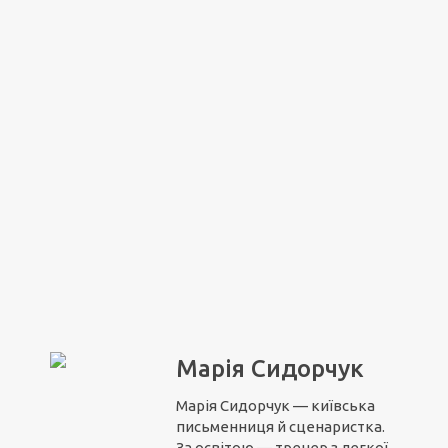
Марія Сидорчук
Марія Сидорчук — київська
письменниця й сценаристка.
За освітою — тренер з легкої