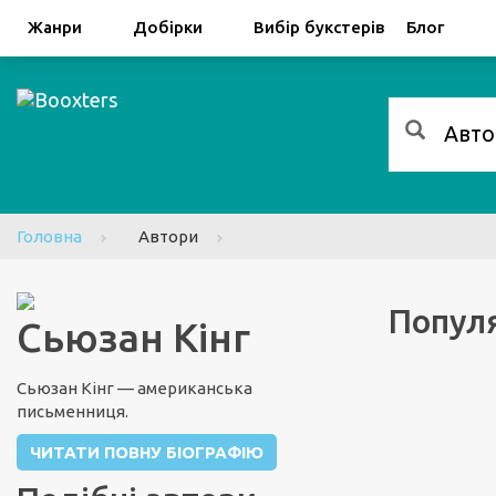
Facebook
Google
Жанри
Добірки
Вибір букстерів
Блог
Головна
Автори
Популя
Сьюзан Кінг
Сьюзан Кінг — американська
письменниця.
ЧИТАТИ ПОВНУ БІОГРАФІЮ