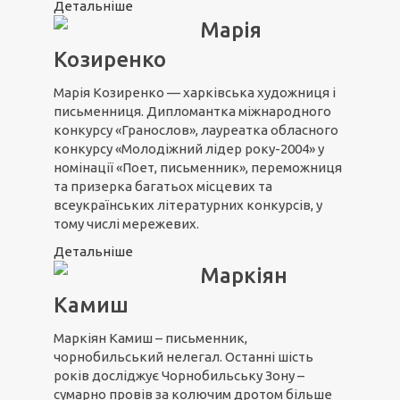
Детальніше
Марія
Козиренко
Марія Козиренко — харківська художниця і
письменниця. Дипломантка міжнародного
конкурсу «Гранослов», лауреатка обласного
конкурсу «Молодіжний лідер року-2004» у
номінації «Поет, письменник», переможниця
та призерка багатьох місцевих та
всеукраїнських літературних конкурсів, у
тому числі мережевих.
Детальніше
Маркіян
Камиш
Маркіян Камиш – письменник,
чорнобильський нелегал. Останні шість
років досліджує Чорнобильську Зону –
сумарно провів за колючим дротом більше