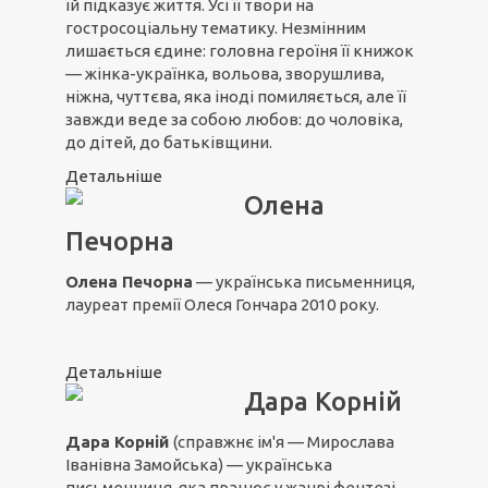
їй підказує життя. Усі її твори на
гостросоціальну тематику. Незмінним
лишається єдине: головна героїня її книжок
— жінка-українка, вольова, зворушлива,
ніжна, чуттєва, яка іноді помиляється, але її
завжди веде за собою любов: до чоловіка,
до дітей, до батьківщини.
Детальніше
Олена
Печорна
Олена Печорна
— українська письменниця,
лауреат премії Олеся Гончара 2010 року.
Детальніше
Дара Корній
Дара Корній
(справжнє ім'я — Мирослава
Іванівна Замойська) — українська
письменниця, яка працює у жанрі фентезі.