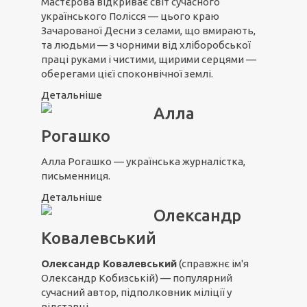
Мастєрова відкриває світ сучасного
українського Полісся — цього краю
Зачарованої Десни з селами, що вмирають,
та людьми — з чорними від хліборобської
праці руками і чистими, щирими серцями —
оберегами цієї споконвічної землі.
Детальніше
Алла
Рогашко
Алла Рогашко — українська журналістка,
письменниця.
Детальніше
Олександр
Ковалевський
Олександр Ковалевський
(справжнє ім'я
Олександр Кобизській) — популярний
сучасний автор, підполковник міліції у
відставці.