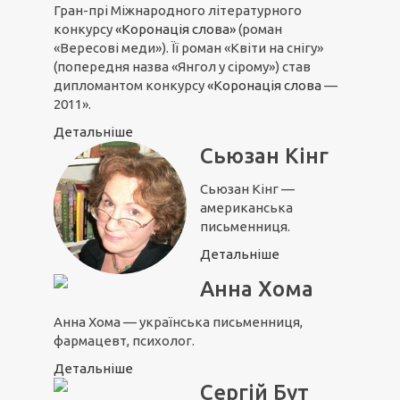
Гран-прі Міжнародного літературного
конкурсу
«Коронація слова»
(роман
«Вересові меди»). Її роман «Квіти на снігу»
(попередня назва «Янгол у сірому») став
дипломантом конкурсу
«Коронація слова
—
2011».
Детальніше
Сьюзан Кінг
Сьюзан Кінг —
американська
письменниця.
Детальніше
Анна Хома
Анна Хома — українська письменниця,
фармацевт, психолог.
Детальніше
Сергій Бут