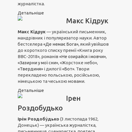
журналістка.
Детальніше
Макс Кідрук
Макс Кідрук
— український письменник,
мандрівник і популяризатор науки. Автор
бестселера
«Де немає Бога»,
який увійшов
до короткого списку премії «Книга року
ВВС-2018», романів
«Не озирайся і мовчи»
,
«Зазирни у мої сни»
, «Жорстоке небо»,
«Твердиня»
і дилогії
«Бот»
. Твори
перекладено польською, російською,
німецькою та чеською мовами.
Детальніше
Ірен
Роздобудько
Іре́н Роздобу́дько
(3 листопада 1962,
Донецьк) — українська журналістка,
письменниця, сценаристка, поетеса.