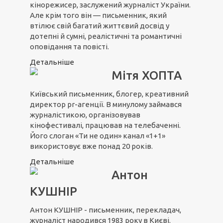
кінорежисер, заслужений журналіст України.
Але крім того він — письменник, який
втілює свій багатий життєвий досвід у
дотепні й сумні, реалістичні та романтичні
оповідання та повісті.
Детальніше
Мітя ХОПТА
Київський письменник, блогер, креативний
директор pr-агенції. В минулому займався
журналістикою, організовував
кінофестивалі, працював на телебаченні.
Його слоган «Ти не один» канал «1+1»
використовує вже понад 20 років.
Детальніше
Антон
КУШНІР
Антон КУШНІР - письменник, перекладач,
журналіст народився 1983 року в Києві.