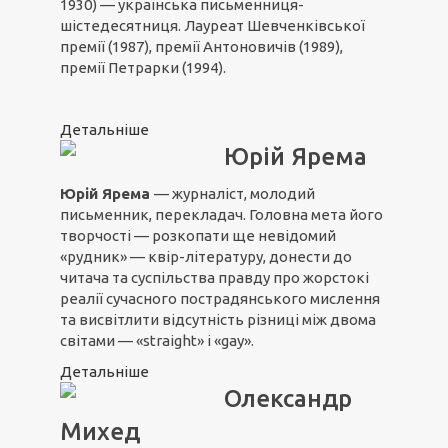
1930) — українська письменниця-
шістедесятниця. Лауреат Шевченківської
премії (1987), премії Антоновичів (1989),
премії Петрарки (1994).
Детальніше
Юрій Ярема
Юрій Ярема
— журналіст, молодий
письменник, перекладач. Головна мета його
творчості — розкопати ще невідомий
«рудник» — квір-літературу, донести до
читача та суспільства правду про жорстокі
реалії сучасного пострадянського мислення
та висвітлити відсутність різниці між двома
світами — «straight» і «gay».
Детальніше
Олександр
Михед