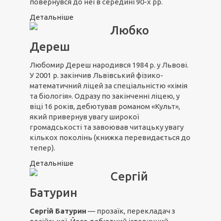
повернувся до неї в середині 90-х рр.
Детальніше
Любко
Дереш
Любомир Дереш народився 1984 р. у Львові.
У 2001 р. закінчив Львівський фізико-
математичний ліцей за спеціальністю «хімія
та біологія». Одразу по закінченні ліцею, у
віці 16 років, дебютував романом «Культ»,
який привернув увагу широкої
громадськості та завоював читацьку увагу
кількох поколінь (книжка перевидається до
тепер).
Детальніше
Сергій
Батурин
Сергій Батурин
— прозаїк, перекладач з