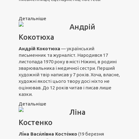
Детальніше
Андрій
Кокотюха
Андрій Кокотюха
— український
письменник та журналіст. Народився 17
листопада 1970 року в місті Ніжині, в родині
зварювальника і медичної сестри. Перший
художній твір написав у 7 років. Хоча, власне,
художні якості цього твору досі ніхто не
оцінював. До 12 років читав і писав лише
казки.
Детальніше
Ліна
Костенко
Лі́на Васи́лівна
Косте́нко
(19 березня