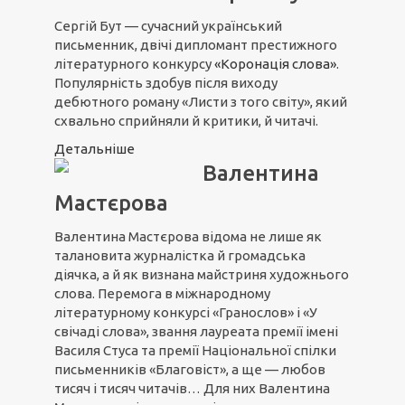
Сергій Бут — сучасний український
письменник, двічі дипломант престижного
літературного конкурсу
«Коронація слова»
.
Популярність здобув після виходу
дебютного роману «Листи з того світу», який
схвально сприйняли й критики, й читачі.
Детальніше
Валентина
Мастєрова
Валентина Мастєрова відома не лише як
талановита журналістка й громадська
діячка, а й як визнана майстриня художнього
слова. Перемога в міжнародному
літературному конкурсі «Гранослов» і «У
свічаді слова», звання лауреата премії імені
Василя Стуса та премії Національної спілки
письменників «Благовіст», а ще — любов
тисяч і тисяч читачів… Для них Валентина