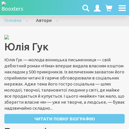
To
nav
Головна
Автори
Юлія Гук
Юлія Гук — молода вінницька письменниця — свій
дебютний роман «Німа» вперше видала власним коштом
накладом у 500 примірників. Із величезним захватом його
сприйняли читачі й гаряче обговорювали в соціальних
мережах. Адже тема його гостро соціальна — шлях
молодої, творчої, талановитої людини у світі, де майже
все продається й купується. І цього «майже» так мало, що
зберегти власне «я» — уже не творче, а людське, — буває
надзвичайно складно...
ЧИТАТИ ПОВНУ БІОГРАФІЮ