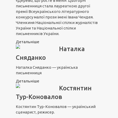
«Дерево, що росте в мені». Цьогоріч
письменниця стала лауреаткою другої
премії Всеукраїнського літературного
конкурсу малої прози імені Івана Чендея.
Членкиня Національної спілки журналістів
України та Національної спілки
письменників України.
Детальніше
Наталка
Сняданко
Наталка Сняданко — українська
письменниця
Детальніше
Костянтин
Тур-Коновалов
Костянтин Тур-Коновалов — український
сценарист, режисер.