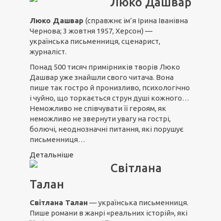
Люко Дашвар
Люко Дашвар
(справжнє ім’я Ірина Іванівна
Чернова; 3 жовтня 1957, Херсон) —
українська письменниця, сценарист,
журналіст.
Понад 500 тисяч примірників творів Люко
Дашвар уже знайшли свого читача. Вона
пише так гостро й пронизливо, психологічно
і чуйно, що торкається струн душі кожного…
Неможливо не співчувати її героям, як
неможливо не звернути увагу на гострі,
болючі, неоднозначні питання, які порушує
письменниця…
Детальніше
Світлана
Талан
Світлана Талан
— українська письменниця.
Пише романи в жанрі «реальних історій», які