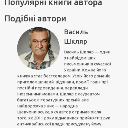
Популярні книги автора
Подібні автори
Василь
Шкляр
Василь Шкляр — один
з найвідоміших
письменників сучасної
України. Кожна його
книжка стає бестселером. Успіх його романів
приголомшливий: відзнаки, премії, гран-прі,
постійні перевидання, переклади
іноземними мовами. Шкляр є лауреатом
багатьох літературних премій, але
найдорожча з них — народна
Шевченківська, яку автор отримав після
того, як 2011 року відмовився прийняти з рук
антиукраїнської влади присуджену йому