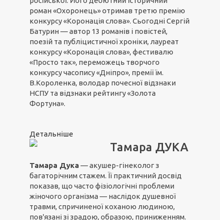
російської. Його дебютний історичний
роман «Охоронець» отримав третю премію
конкурсу «Коронація слова». Сьогодні Сергій
Батурин — автор 13 романів і повістей,
поезій та публіцистичної хроніки, лауреат
конкурсу «Коронація слова», фестивалю
«Просто так», переможець творчого
конкурсу часопису «Дніпро», премії їм.
В.Короленка, володар почесної відзнаки
НСПУ та відзнаки рейтингу «Золота
Фортуна».
Детальніше
Тамара ДУКА
Тамара Дука
— акушер-гінеколог з
багаторічним стажем. Її практичний досвід
показав, що часто фізіологічні проблеми
жіночого організма — наслідок душевної
травми, спричиненої коханою людиною,
пов'язані зі зрадою, образою, приниженням.