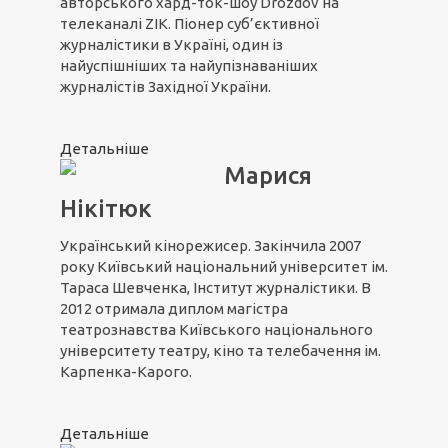
авторського хард-ток-шоу Drozdov на
телеканалі ZIK. Піонер суб’єктивної
журналістики в Україні, один із
найуспішніших та найупізнаваніших
журналістів Західної України.
Детальніше
Марися
Нікітюк
Український кінорежисер. Закінчила 2007
року Київський національний університет ім.
Тараса Шевченка, Інститут журналістики. В
2012 отримала диплом магістра
театрознавства Київського національного
університету театру, кіно та телебачення ім.
Карпенка-Карого.
Детальніше