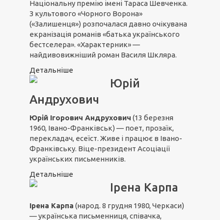
Національну премію імені Тараса Шевченка.
З культового «Чорного Ворона»
(«Залишенця») розпочалася давно очікувана
екранізація романів «батька українського
бестселера». «Характерник» —
найдивовижніший роман Василя Шкляра.
Детальніше
Юрій
Андрухович
Юрій Ігорович Андрухович
(13 березня
1960, Івано-Франківськ) — поет, прозаїк,
перекладач, есеїст. Живе і працює в Івано-
Франківську. Віце-президент Асоціації
українських письменників.
Детальніше
Ірена Карпа
Ірена Карпа
(народ. 8 грудня 1980, Черкаси)
— українська письменниця, співачка,