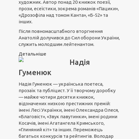
художник. Автор понад 20 книжок поезії,
прози, есеїстики, зокрема романів «Пацики»,
«Дрозофіла над томом Канта», «Б-52» та
інших.
Після повномасштабного вторгнення
Анатолій долучився до Сил оборони України,
служить молодшим лейтенантом.
Детальніше
Надія
Гуменюк
Надія Гуменюк — українська поетеса,
прозаїк та публіцист. У її творчому доробку
— майже чотири десятки книжок,
відзначених низкою престижних премій:
імені Лесі Українки, імені Олександра Олеся,
«Благовіст», «Звук павутинки», імені родини
Косачів, імені Агатангела Кримського,
«Глиняний кіт» та інших. Переможець
багатьох конкурсів та рейтингів. Володар