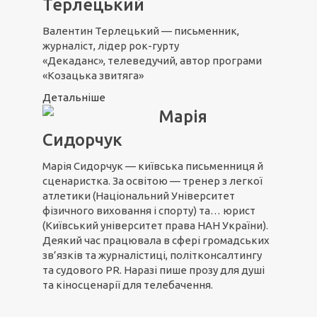
Терлецький
Валентин Терлецький — письменник,
журналіст, лідер рок-гурту
«Декаданс», телеведучий, автор програми
«Козацька звитяга»
Детальніше
Марія
Сидорчук
Марія Сидорчук — київська письменниця й
сценаристка. За освітою — тренер з легкої
атлетики (Національний Університет
фізичного виховання і спорту) та… юрист
(Київський університет права НАН України).
Деякий час працювала в сфері громадських
зв’язків та журналістиці, політконсалтингу
та судового PR. Наразі пише прозу для душі
та кіносценарії для телебачення.