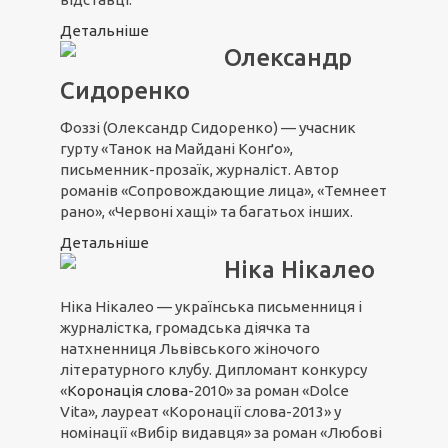
Детальніше
Олександр
Сидоренко
Фоззі (Олександр Сидоренко) — учасник
гурту «Танок на Майдані Конґо»,
письменник-прозаїк, журналіст. Автор
романів «Сопровождающие лица», «Темнеет
рано», «Червоні хащі» та багатьох інших.
Детальніше
Ніка Нікалео
Ніка Нікалео — українська письменниця і
журналістка, громадська діячка та
натхненниця Львівського жіночого
літературного клубу. Дипломант конкурсу
«
Коронація слова
-2010» за роман «Dolce
Vita», лауреат «Коронації слова-2013» у
номінації «Вибір видавця» за роман «Любові