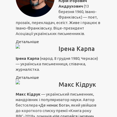
Юрій Ігорович
Андрухович
(13
березня 1960, Івано-
Франківськ) — поет,
прозаїк, перекладач, есеїст. Живе і працює в
Івано-Франківську. Віце-президент
Асоціації українських письменників.
Детальніше
Ірена Карпа
Ірена Карпа
(народ. 8 грудня 1980, Черкаси)
— українська письменниця, співачка,
журналістка.
Детальніше
Макс Кідрук
Макс Кідрук
— український письменник,
мандрівник і популяризатор науки. Автор
бестселера
«Де немає Бога»,
який увійшов
до короткого списку премії «Книга року
ВВС-2018», романів
«Не озирайся і мовчи»
,