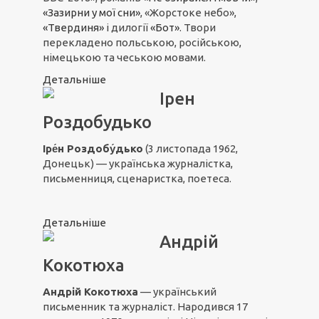
«Зазирни у мої сни»
, «Жорстоке небо»,
«Твердиня»
і дилогії
«Бот»
. Твори
перекладено польською, російською,
німецькою та чеською мовами.
Детальніше
Ірен
Роздобудько
Іре́н Роздобу́дько
(3 листопада 1962,
Донецьк) — українська журналістка,
письменниця, сценаристка, поетеса.
Детальніше
Андрій
Кокотюха
Андрій Кокотюха
— український
письменник та журналіст. Народився 17