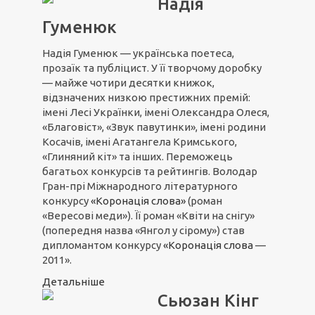
Надія
Гуменюк
Надія Гуменюк — українська поетеса,
прозаїк та публіцист. У її творчому доробку
— майже чотири десятки книжок,
відзначених низкою престижних премій:
імені Лесі Українки, імені Олександра Олеся,
«Благовіст», «Звук павутинки», імені родини
Косачів, імені Агатангела Кримського,
«Глиняний кіт» та інших. Переможець
багатьох конкурсів та рейтингів. Володар
Гран-прі Міжнародного літературного
конкурсу
«Коронація слова»
(роман
«Вересові меди»). Її роман «Квіти на снігу»
(попередня назва «Янгол у сірому») став
дипломантом конкурсу
«Коронація слова
—
2011».
Детальніше
Сьюзан Кінг