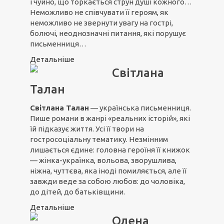
і чуйно, що торкається струн душі кожного…
Неможливо не співчувати її героям, як
неможливо не звернути увагу на гострі,
болючі, неоднозначні питання, які порушує
письменниця…
Детальніше
Світлана
Талан
Світлана Талан
— українська письменниця.
Пише романи в жанрі «реальних історій», які
їй підказує життя. Усі її твори на
гостросоціальну тематику. Незмінним
лишається єдине: головна героїня її книжок
— жінка-українка, вольова, зворушлива,
ніжна, чуттєва, яка іноді помиляється, але її
завжди веде за собою любов: до чоловіка,
до дітей, до батьківщини.
Детальніше
Олена