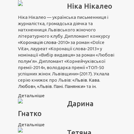
Ніка Нікалео
Ніка Нікалео — українська письменниця і
журналістка, громадська діячка та
натхненниця Львівського жіночого
літературного клубу. Дипломант конкурсу
«
Коронація слова
-2010» за роман «Dolce
Vita», лауреат «Коронації слова-2013» у
номінації «Вибір видавця» за роман «Любові
полум’я». Дипломант «Корнейчуківської
премії-2014», володарка премії «ТОП-50
успішних жінок Львівщини» (2017). Уклала
серію книжок про Львів:
«Львів. Кава.
Любов»
,
«Львів. Пані. Панянки»
та ін.
Детальніше
Дарина
Гнатко
Детальніше
Тетяна