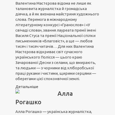
Валентина Мастєрова відома не лише як
талановита журналістка й громадська
діячка, а й як визнана майстриня художнього
слова. Перемога в міжнародному
літературному конкурсі «Гранослов» і «У
свічаді слова», звання лауреата премії імені
Василя Стуса та премії Національної спілки
письменників «Благовіст», а ще — любов
тисяч і тисяч читачів… Для них Валентина
Мастєрова відкриває світ сучасного
українського Полісся — цього краю
Зачарованої Десни з селами, що вмирають,
та людьми — з чорними від хліборобської
праці руками і чистими, щирими серцями —
оберегами цієї споконвічної землі.
Детальніше
Алла
Рогашко
Алла Рогашко — українська журналістка,