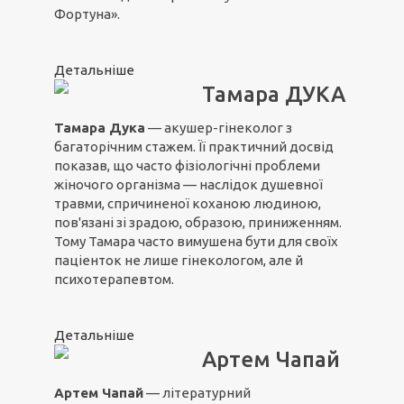
Фортуна».
Детальніше
Тамара ДУКА
Тамара Дука
— акушер-гінеколог з
багаторічним стажем. Її практичний досвід
показав, що часто фізіологічні проблеми
жіночого організма — наслідок душевної
травми, спричиненої коханою людиною,
пов'язані зі зрадою, образою, приниженням.
Тому Тамара часто вимушена бути для своїх
паціенток не лише гінекологом, але й
психотерапевтом.
Детальніше
Артем Чапай
Артем Чапай
— літературний