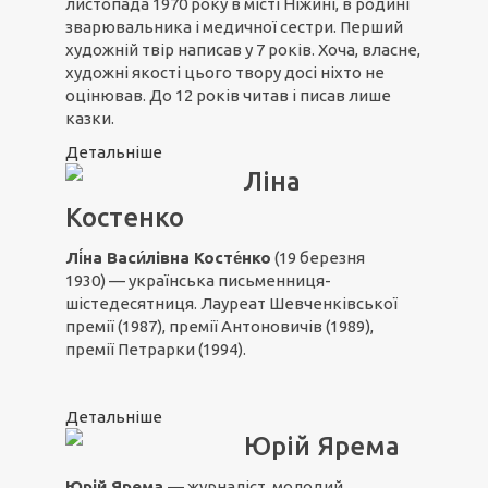
листопада 1970 року в місті Ніжині, в родині
зварювальника і медичної сестри. Перший
художній твір написав у 7 років. Хоча, власне,
художні якості цього твору досі ніхто не
оцінював. До 12 років читав і писав лише
казки.
Детальніше
Ліна
Костенко
Лі́на Васи́лівна
Косте́нко
(19 березня
1930) — українська письменниця-
шістедесятниця. Лауреат Шевченківської
премії (1987), премії Антоновичів (1989),
премії Петрарки (1994).
Детальніше
Юрій Ярема
Юрій Ярема
— журналіст, молодий