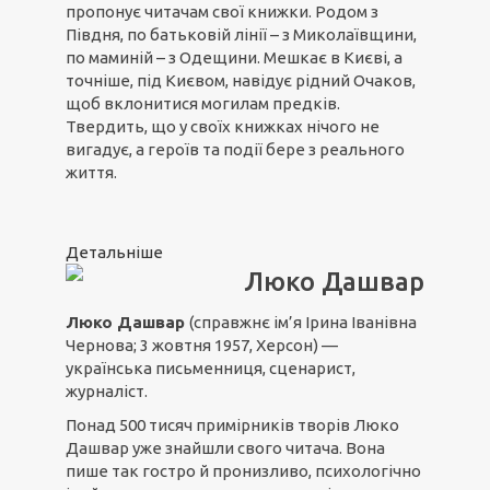
пропонує читачам свої книжки. Родом з
Півдня, по батьковій лінії – з Миколаївщини,
по маминій – з Одещини. Мешкає в Києві, а
точніше, під Києвом, навідує рідний Очаков,
щоб вклонитися могилам предків.
Твердить, що у своїх книжках нічого не
вигадує, а героїв та події бере з реального
життя.
Детальніше
Люко Дашвар
Люко Дашвар
(справжнє ім’я Ірина Іванівна
Чернова; 3 жовтня 1957, Херсон) —
українська письменниця, сценарист,
журналіст.
Понад 500 тисяч примірників творів Люко
Дашвар уже знайшли свого читача. Вона
пише так гостро й пронизливо, психологічно