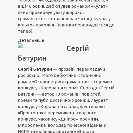
віці 16 років, дебютував романом «Культ»,
який привернув увагу широкої
громадськості та завоював читацьку увагу
кількох поколінь (книжка перевидається до
тепер).
Детальніше
Сергій
Батурин
Сергій Батурин
— прозаїк, перекладач з
російської. Його дебютний історичний
роман «Охоронець» отримав третю премію
конкурсу «Коронація слова». Сьогодні Сергій
Батурин — автор 13 романів і повістей,
поезій та публіцистичної хроніки, лауреат
конкурсу «Коронація слова», фестивалю
«Просто так», переможець творчого
конкурсу часопису «Дніпро», премії їм.
В.Короленка, володар почесної відзнаки
НСПУ та відзнаки рейтингу «Золота