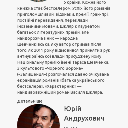
України. Кожна його
книжка стає бестселером. Успіх його романів
приголомшливий: відзнаки, премії, гран-прі,
постійні перевидання, переклади
іноземними мовами. Шкляр є лауреатом
багатьох літературних премій, але
найдорожча з них — народна
Шевченківська, яку автор отримав після
того, як 2011 року відмовився прийняти з рук
антиукраїнської влади присуджену йому
Національну премію імені Тараса Шевченка.
З культового «Чорного Ворона»
(«Залишенця») розпочалася давно очікувана
екранізація романів «батька українського
бестселера». «Характерник» —
найдивовижніший роман Василя Шкляра.
Детальніше
Юрій
Андрухович