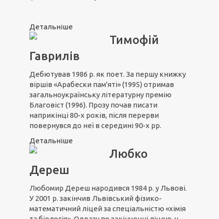
Детальніше
Тимофій
Гаврилів
Дебютував 1986 р. як поет. За першу книжку
віршів «Арабески пам'яті» (1995) отримав
загальноукраїнську літературну премію
Благовіст (1996). Прозу почав писати
наприкінці 80-х років, після перерви
повернувся до неї в середині 90-х рр.
Детальніше
Любко
Дереш
Любомир Дереш народився 1984 р. у Львові.
У 2001 р. закінчив Львівський фізико-
математичний ліцей за спеціальністю «хімія
та біологія». Одразу по закінченні ліцею, у