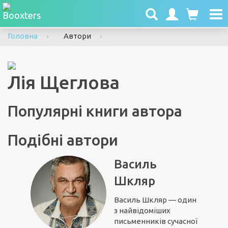
To
nav
Головна
Автори
Лія Щеглова
Популярні книги автора
Подібні автори
Василь
Шкляр
Василь Шкляр — один
з найвідоміших
письменників сучасної