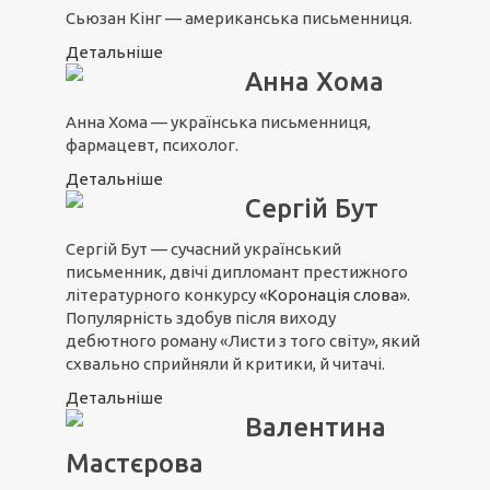
Сьюзан Кінг — американська письменниця.
Детальніше
Анна Хома
Анна Хома — українська письменниця,
фармацевт, психолог.
Детальніше
Сергій Бут
Сергій Бут — сучасний український
письменник, двічі дипломант престижного
літературного конкурсу
«Коронація слова»
.
Популярність здобув після виходу
дебютного роману «Листи з того світу», який
схвально сприйняли й критики, й читачі.
Детальніше
Валентина
Мастєрова