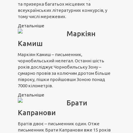
та призерка багатьох місцевих та
всеукраїнських літературних конкурсів, у
тому числі мережевих.
Детальніше
Маркіян
Камиш
Маркіян Камиш – письменник,
чорнобильський нелегал. Останні шість
років досліджує Чорнобильську Зону –
сумарно провів за колючим дротом більше
півроку, пішки пройшовши Зоною понад
7000 кілометрів.
Детальніше
Брати
Капранови
Братів двоє – письменник один. Отже
письменник Брати Капранови вже 15 років