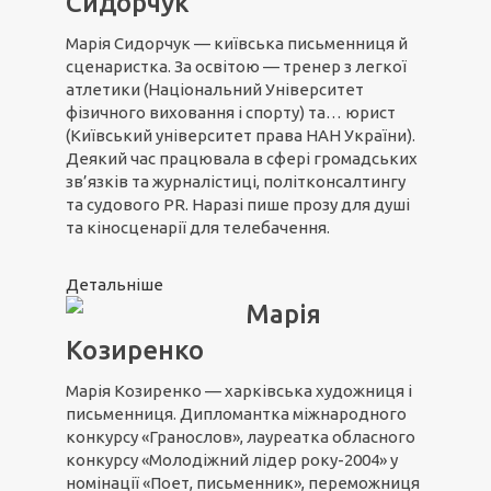
Сидорчук
Марія Сидорчук — київська письменниця й
сценаристка. За освітою — тренер з легкої
атлетики (Національний Університет
фізичного виховання і спорту) та… юрист
(Київський університет права НАН України).
Деякий час працювала в сфері громадських
зв’язків та журналістиці, політконсалтингу
та судового PR. Наразі пише прозу для душі
та кіносценарії для телебачення.
Детальніше
Марія
Козиренко
Марія Козиренко — харківська художниця і
письменниця. Дипломантка міжнародного
конкурсу «Гранослов», лауреатка обласного
конкурсу «Молодіжний лідер року-2004» у
номінації «Поет, письменник», переможниця