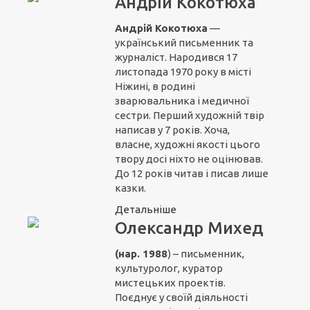
Андрій Кокотюха
Андрій Кокотюха
—
український письменник та
журналіст. Народився 17
листопада 1970 року в місті
Ніжині, в родині
зварювальника і медичної
сестри. Перший художній твір
написав у 7 років. Хоча,
власне, художні якості цього
твору досі ніхто не оцінював.
До 12 років читав і писав лише
казки.
Детальніше
Олександр Михед
(нар. 1988
) – письменник,
культуролог, куратор
мистецьких проектів.
Поєднує у своїй діяльності