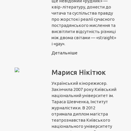
ще невідомий «рудник» —
квір-літературу, донести до
читача та суспільства правду
про жорстокі реалії сучасного
пострадянського мислення та
висвітлити відсутність різниці
між двома світами — «straight»
і «gay».
Детальніше
Марися Нікітюк
Український кінорежисер.
Закінчила 2007 року Київський
національний університет ім.
Тараса Шевченка, Інститут
журналістики. В 2012
отримала диплом магістра
театрознавства Київського
національного університету