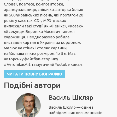
Слова», поетеса, композиторка,
аранжувальниця, співачка, авторка більш
як 500 українських пісень, які протягом 20
років у касетах, CD-, MP3-дисках
випускали такі студії як «Фенікс», «Козак»,
«6 секунд». Вероніка Мосевич також і
художниця. Неодноразово робила
виставки картин в Україні і за кордоном.
Малює на стінах і стелях картини,
найбільша з яких розміром 4 х 5 м. Має
авторську фейсбук-сторінку
#VeronikasArt та музичний Youtube канал.
ЧИТАТИ ПОВНУ БІОГРАФІЮ
Подібні автори
Василь Шкляр
Василь Шкляр — один з
найвідоміших письменників