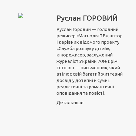
Руслан ГОРОВИЙ
Руслан Горовий — головний
режисер «Магнолія ТВ», автор
і керівник відомого проекту
«Служба розшуку дітей»,
кінорежисер, заслужений
журналіст України. Але крім
того він — письменник, який
втілює свій багатий життєвий
досвід у дотепні й сумні,
реалістичні та романтичні
оповідання та повісті.
Детальніше