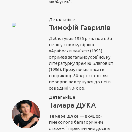
майбутнє".
Детальніше
Тимофій Гаврилів
Дебютував 1986 р. як поет. За
першу книжку віршів
«Арабески пам'яті» (1995)
отримав загальноукраїнську
літературну премію Благовіст
(1996). Прозу почав писати
наприкінці 80-х років, після
перерви повернувся до неї в
середині 90-х рр.
Детальніше
Тамара ДУКА
Тамара Дука
— акушер-
гінеколог з багаторічним
стажем. Її практичний досвід