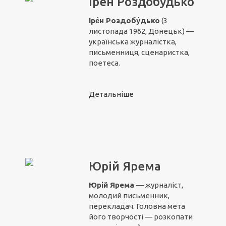
Ірен Роздобудько
Іре́н Роздобу́дько
(3
листопада 1962, Донецьк) —
українська журналістка,
письменниця, сценаристка,
поетеса.
Детальніше
Юрій Ярема
Юрій Ярема
— журналіст,
молодий письменник,
перекладач. Головна мета
його творчості — розкопати