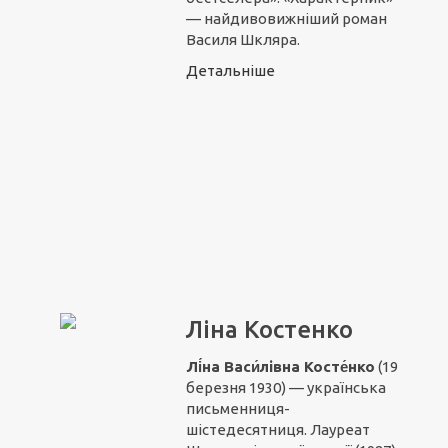
— найдивовижніший роман
Василя Шкляра.
Детальніше
Ліна Костенко
Лі́на Васи́лівна
Косте́нко
(19
березня 1930) — українська
письменниця-
шістедесятниця. Лауреат