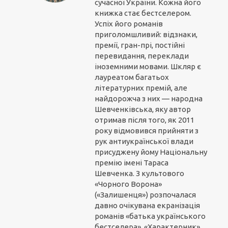
сучасної України. Кожна його
книжка стає бестселером.
Успіх його романів
приголомшливий: відзнаки,
премії, гран-прі, постійні
перевидання, переклади
іноземними мовами. Шкляр є
лауреатом багатьох
літературних премій, але
найдорожча з них — народна
Шевченківська, яку автор
отримав після того, як 2011
року відмовився прийняти з
рук антиукраїнської влади
присуджену йому Національну
премію імені Тараса
Шевченка. З культового
«Чорного Ворона»
(«Залишенця») розпочалася
давно очікувана екранізація
романів «батька українського
бестселера». «Характерник»