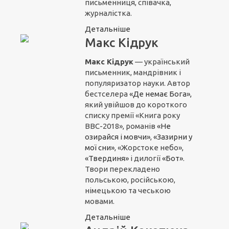
письменниця, співачка,
журналістка.
Детальніше
Макс Кідрук
Макс Кідрук
— український
письменник, мандрівник і
популяризатор науки. Автор
бестселера
«Де немає Бога»,
який увійшов до короткого
списку премії «Книга року
ВВС-2018», романів
«Не
озирайся і мовчи»
,
«Зазирни у
мої сни»
, «Жорстоке небо»,
«Твердиня»
і дилогії
«Бот»
.
Твори перекладено
польською, російською,
німецькою та чеською
мовами.
Детальніше