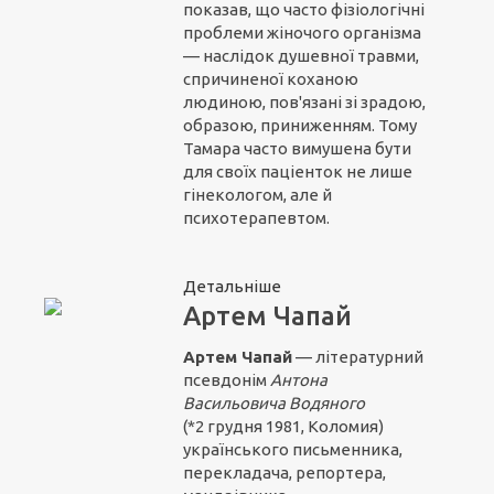
показав, що часто фізіологічні
проблеми жіночого організма
— наслідок душевної травми,
спричиненої коханою
людиною, пов'язані зі зрадою,
образою, приниженням. Тому
Тамара часто вимушена бути
для своїх паціенток не лише
гінекологом, але й
психотерапевтом.
Детальніше
Артем Чапай
Артем Чапай
— літературний
псевдонім
Антона
Васильовича Водяного
(*2 грудня 1981, Коломия)
українського письменника,
перекладача, репортера,