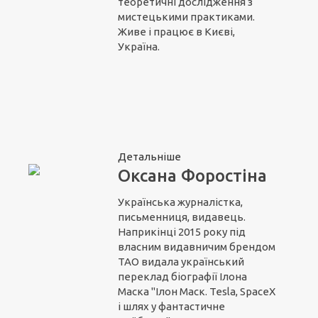
теоретичні дослідження з
мистецькими практиками.
Живе і працює в Києві,
Україна.
Детальніше
Оксана Форостіна
Українська журналістка,
письменниця, видавець.
Наприкінці 2015 року під
власним видавничим брендом
ТАО видала український
переклад біографії Ілона
Маска "Ілон Маск. Tesla, SpaceX
і шлях у фантастичне