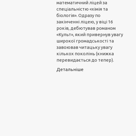
математичний ліцей за
спеціальністю «хімія та
біологія». Одразу по
закінченні ліцею, у віці 16
років, дебютував романом
«Культ», який привернув увагу
широкої громадськості та
завоював читацьку увагу
кількох поколінь (книжка
перевидається до тепер).
Детальніше