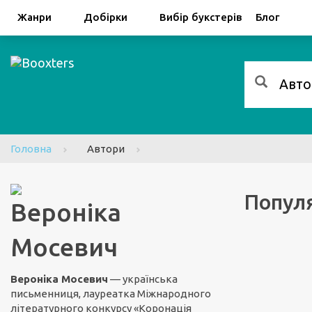
Facebook
Google
Жанри
Добірки
Вибір букстерів
Блог
Головна
Автори
Популя
Вероніка
Мосевич
Вероніка Мосевич
— українська
письменниця, лауреатка Міжнародного
літературного конкурсу «Коронація