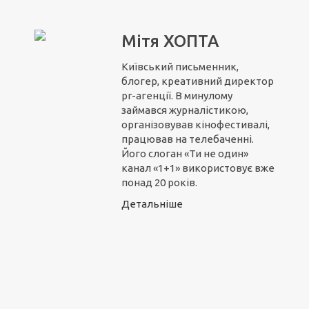
Мітя ХОПТА
Київський письменник,
блогер, креативний директор
pr-агенції. В минулому
займався журналістикою,
організовував кінофестивалі,
працював на телебаченні.
Його слоган «Ти не один»
канал «1+1» використовує вже
понад 20 років.
Детальніше