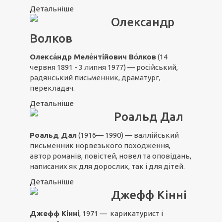
Детальніше
Олександр
Волков
Олекса́ндр Меле́нтійович Во́лков
(14
червня 1891 - 3 липня 1977) — російський,
радянський письменник, драматург,
перекладач.
Детальніше
Роальд Дал
Роальд Дал
(1916—
1990
) — валлійський
письменник норвезького походження,
автор романів, повістей, новел та оповідань,
написаних як для дорослих, так і для дітей.
Детальніше
Джефф Кінні
Джефф Кінні
,
1971
— карикатурист і