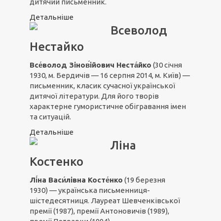
дитячий письменник.
Детальніше
Всеволод
Нестайко
Все́волод Зінов́ійович Неста́йко
(30 січня
1930, м. Бердичів — 16 серпня 2014, м. Київ) —
письменник, класик сучасної української
дитячої літератури. Для його творів
характерне гумористичне обігравання імен
та ситуацій.
Детальніше
Ліна
Костенко
Лі́на Васи́лівна
Косте́нко
(19 березня
1930) — українська письменниця-
шістедесятниця. Лауреат Шевченківської
премії (1987), премії Антоновичів (1989),