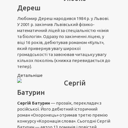
Дереш
Любомир Дереш народився 1984 р. у Львові.
У 2001 р. закінчив Львівський фізико-
математичний ліцей за спеціальністю «хімія
та біологія». Одразу по закінченні ліцею, у
віці 16 років, дебютував романом «Культ»,
який привернув увагу широкої
громадськості та завоював читацьку увагу
кількох поколінь (книжка перевидається до
тепер).
Детальніше
Сергій
Батурин
Сергій Батурин
— прозаїк, перекладач з
російської. Його дебютний історичний
роман «Охоронець» отримав третю премію
конкурсу «Коронація слова». Сьогодні Сергій
Батурин — автор 13 романів і повістей,