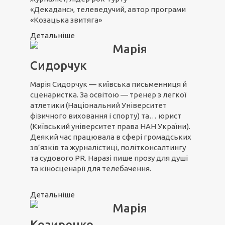
«Декаданс», телеведучий, автор програми
«Козацька звитяга»
Детальніше
Марія
Сидорчук
Марія Сидорчук — київська письменниця й
сценаристка. За освітою — тренер з легкої
атлетики (Національний Університет
фізичного виховання і спорту) та… юрист
(Київський університет права НАН України).
Деякий час працювала в сфері громадських
зв’язків та журналістиці, політконсалтингу
та судового PR. Наразі пише прозу для душі
та кіносценарії для телебачення.
Детальніше
Марія
Козиренко