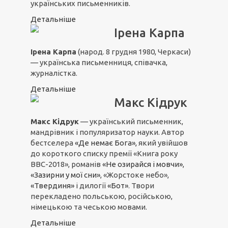
українських письменників.
Детальніше
Ірена Карпа
Ірена Карпа
(народ. 8 грудня 1980, Черкаси)
— українська письменниця, співачка,
журналістка.
Детальніше
Макс Кідрук
Макс Кідрук
— український письменник,
мандрівник і популяризатор науки. Автор
бестселера
«Де немає Бога»,
який увійшов
до короткого списку премії «Книга року
ВВС-2018», романів
«Не озирайся і мовчи»
,
«Зазирни у мої сни»
, «Жорстоке небо»,
«Твердиня»
і дилогії
«Бот»
. Твори
перекладено польською, російською,
німецькою та чеською мовами.
Детальніше