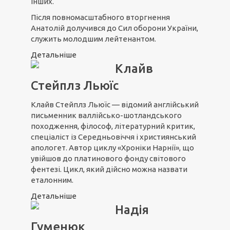
інших.
Після повномасштабного вторгнення
Анатолій долучився до Сил оборони України,
служить молодшим лейтенантом.
Детальніше
Клайв
Стейплз Льюїс
Клайв Стейплз Льюїс — відомий англійський
письменник валлійсько-шотландського
походження, філософ, літературний критик,
спеціаліст із Середньовіччя і християнський
апологет. Автор циклу «Хроніки Нарнії», що
увійшов до платинового фонду світового
фентезі. Цикл, який дійсно можна назвати
еталонним.
Детальніше
Надія
Гуменюк