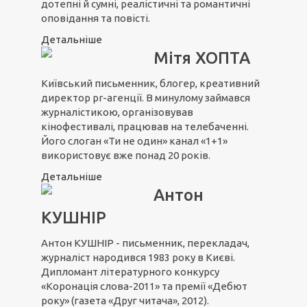
дотепні й сумні, реалістичні та романтичні
оповідання та повісті.
Детальніше
Мітя ХОПТА
Київський письменник, блогер, креативний
директор pr-агенції. В минулому займався
журналістикою, організовував
кінофестивалі, працював на телебаченні.
Його слоган «Ти не один» канал «1+1»
використовує вже понад 20 років.
Детальніше
Антон
КУШНІР
Антон КУШНІР - письменник, перекладач,
журналіст народився 1983 року в Києві.
Дипломант літературного конкурсу
«Коронація слова-2011» та премії «Дебют
року» (газета «Друг читача», 2012).