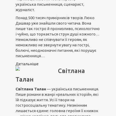
українська письменниця, сценарист,
журналіст.
Понад 500 тисяч примірників творів Люко
Дашвар уже знайшли свого читача. Вона
пише так гостро й пронизливо, психологічно
і чуйно, що торкається струн душі кожного…
Неможливо не співчувати її героям, як
неможливо не звернути увагу на гострі,
болючі, неоднозначні питання, які порушує
письменниця…
Детальніше
Світлана
Талан
Світлана Талан
— українська письменниця.
Пише романи в жанрі «реальних історій», які
їй підказує життя. Усі її твори на
гостросоціальну тематику. Незмінним
лишається єдине: головна героїня її книжок