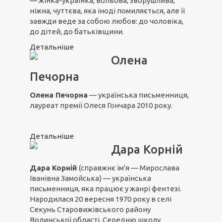
— жінка-українка, вольова, зворушлива,
ніжна, чуттєва, яка іноді помиляється, але її
завжди веде за собою любов: до чоловіка,
до дітей, до батьківщини.
Детальніше
Олена
Печорна
Олена Печорна
— українська письменниця,
лауреат премії Олеся Гончара 2010 року.
Детальніше
Дара Корній
Дара Корній
(справжнє ім'я — Мирослава
Іванівна Замойська) — українська
письменниця, яка працює у жанрі фентезі.
Народилася 20 вересня 1970 року в селі
Секунь Старовижівського району
Волинської області. Середню школу