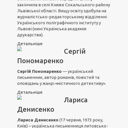
закінчила в селі Княже Сокальського району
Львівської області. Вищу освіту здобула на
журналістсько-редакторському відділенні
Українського поліграфічного інституту у
Львові (нині Українська академія
друкарства).
Детальніше
Сергій
Пономаренко
Сергій Пономаренко
— український
письменник, автор романів, повістей та
оповідань у жанрі «містичного детективу».
Детальніше
Лариса
Денисенко
Лариса Денисенко
(17 червня, 1973 року,
Київ) – українська письменниця литовсько-