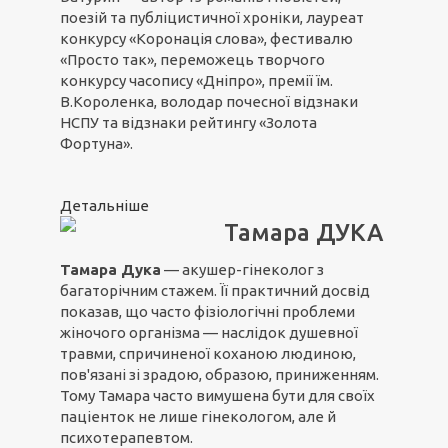
поезій та публіцистичної хроніки, лауреат
конкурсу «Коронація слова», фестивалю
«Просто так», переможець творчого
конкурсу часопису «Дніпро», премії їм.
В.Короленка, володар почесної відзнаки
НСПУ та відзнаки рейтингу «Золота
Фортуна».
Детальніше
Тамара ДУКА
Тамара Дука
— акушер-гінеколог з
багаторічним стажем. Її практичний досвід
показав, що часто фізіологічні проблеми
жіночого організма — наслідок душевної
травми, спричиненої коханою людиною,
пов'язані зі зрадою, образою, приниженням.
Тому Тамара часто вимушена бути для своїх
паціенток не лише гінекологом, але й
психотерапевтом.