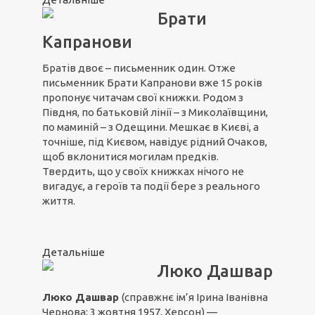
Брати
Капранови
Братів двоє – письменник один. Отже
письменник Брати Капранови вже 15 років
пропонує читачам свої книжки. Родом з
Півдня, по батьковій лінії – з Миколаївщини,
по маминій – з Одещини. Мешкає в Києві, а
точніше, під Києвом, навідує рідний Очаков,
щоб вклонитися могилам предків.
Твердить, що у своїх книжках нічого не
вигадує, а героїв та події бере з реального
життя.
Детальніше
Люко Дашвар
Люко Дашвар
(справжнє ім’я Ірина Іванівна
Чернова; 3 жовтня 1957, Херсон) —