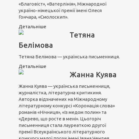
«Благовіст», «Ватерлінія», Міжнародної
україно-німецької премії імені Олеся
Гончара, «Смолоскип».
Детальніше
Тетяна
Белімова
Тетяна Белімова — українська письменниця.
Детальніше
Жанна Куява
Жанна Куява — українська письменниця,
журналістка, літературна критикиня.
Авторка відзначених на Міжнародному
літературному конкурсі «Коронація слова»
романів «Нічниця», «Із медом полин» та
«Дерево, що росте в мені». Цьогоріч
письменниця стала лауреаткою другої
премії Всеукраїнського літературного
конкурсу малої прози імені Івана Чендея.