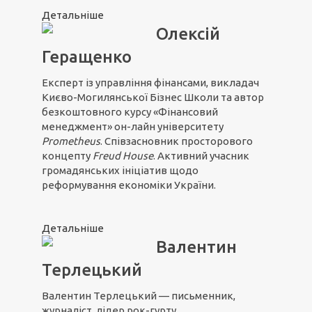
Детальніше
Олексій
Геращенко
Експерт із управління фінансами, викладач
Києво-Могилянської Бізнес Школи та автор
безкоштовного курсу «Фінансовий
менеджмент» он-лайн університету
Prometheus
. Співзасновник просторового
концепту
Freud House
. Активний учасник
громадянських ініціатив щодо
реформування економіки України.
Детальніше
Валентин
Терлецький
Валентин Терлецький — письменник,
журналіст, лідер рок-гурту