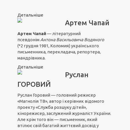
Детальніше
Артем Чапай
Артем Чапай
— літературний
псевдонім
Антона Васильовича Водяного
(*2 грудня 1981, Коломия) українського
письменника, перекладача, репортера,
мандрівника.
Детальніше
Руслан
ГОРОВИЙ
Руслан Горовий — головний режисер
«Магнолія ТВ», автор і керівник відомого
проекту «Служба розшуку дітей»,
кінорежисер, заслужений журналіст України.
Але крім того він — письменник, який
втілює свій багатий життєвий досвід у