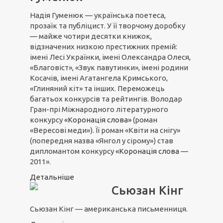
Надія Гуменюк — українська поетеса,
прозаїк та публіцист. У її творчому доробку
— майже чотири десятки книжок,
відзначених низкою престижних премій:
імені Лесі Українки, імені Олександра Олеся,
«Благовіст», «Звук павутинки», імені родини
Косачів, імені Агатангела Кримського,
«Глиняний кіт» та інших. Переможець
багатьох конкурсів та рейтингів. Володар
Гран-прі Міжнародного літературного
конкурсу
«Коронація слова»
(роман
«Вересові меди»). Її роман «Квіти на снігу»
(попередня назва «Янгол у сірому») став
дипломантом конкурсу
«Коронація слова
—
2011».
Детальніше
Сьюзан Кінг
Сьюзан Кінг — американська письменниця.