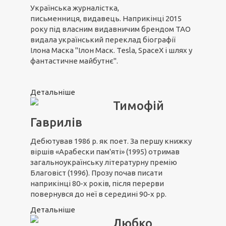
Українська журналістка,
письменниця, видавець. Наприкінці 2015
року під власним видавничим брендом ТАО
видала український переклад біографії
Ілона Маска "Ілон Маск. Tesla, SpaceX і шлях у
фантастичне майбутнє".
Детальніше
Тимофій
Гаврилів
Дебютував 1986 р. як поет. За першу книжку
віршів «Арабески пам'яті» (1995) отримав
загальноукраїнську літературну премію
Благовіст (1996). Прозу почав писати
наприкінці 80-х років, після перерви
повернувся до неї в середині 90-х рр.
Детальніше
Любко