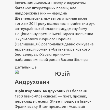
іноземними мовами. Шкляр є лауреатом
багатьох літературних премій, але
найдорожча з них — народна
Шевченківська, яку автор отримав після
того, як 2011 року відмовився прийняти з рук
антиукраїнської влади присуджену йому
Національну премію імені Тараса Шевченка.
З культового «Чорного Ворона»
(«Залишенця») розпочалася давно очікувана
екранізація романів «батька українського
бестселера». «Характерник» —
найдивовижніший роман Василя Шкляра.
Детальніше
Юрій
Андрухович
Юрій Ігорович Андрухович
(13 березня
1960, Івано-Франківськ) — поет, прозаїк,
перекладач, есеїст. Живе і працює в Івано-
Франківську. Віце-президент Асоціації