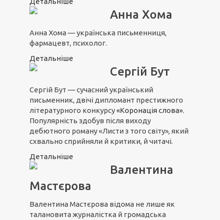
Детальніше
Анна Хома
Анна Хома — українська письменниця,
фармацевт, психолог.
Детальніше
Сергій Бут
Сергій Бут — сучасний український
письменник, двічі дипломант престижного
літературного конкурсу
«Коронація слова»
.
Популярність здобув після виходу
дебютного роману «Листи з того світу», який
схвально сприйняли й критики, й читачі.
Детальніше
Валентина
Мастєрова
Валентина Мастєрова відома не лише як
талановита журналістка й громадська