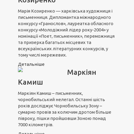
Марія Козиренко — харківська художниця і
письменниця. Дипломантка міжнародного
конкурсу «Гранослов», лауреатка обласного
конкурсу «Молодіжний лідер року-2004» у
номінації «Поет, письменник», переможниця
та призерка багатьох місцевих та
всеукраїнських літературних конкурсів, у
тому числі мережевих.
Детальніше
Маркіян
Камиш
Маркіян Камиш – письменник,
чорнобильський нелегал. Останні шість
років досліджує Чорнобильську Зону –
сумарно провів за колючим дротом більше
півроку, пішки пройшовши Зоною понад
7000 кілометрів.
Детальніше