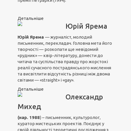
премії Петрарки (1994).
Детальніше
Юрій Ярема
Юрій Ярема
— журналіст, молодий
письменник, перекладач. Головна мета його
творчості — розкопати ще невідомий
«рудник» — квір-літературу, донести до
читача та суспільства правду про жорстокі
реалії сучасного пострадянського мислення
та висвітлити відсутність різниці між двома
світами — «straight» і «gay».
Детальніше
Олександр
Михед
(нар. 1988
) – письменник, культуролог,
куратор мистецьких проектів. Поєднує у
своїй діяльності теоретичні дослідження з