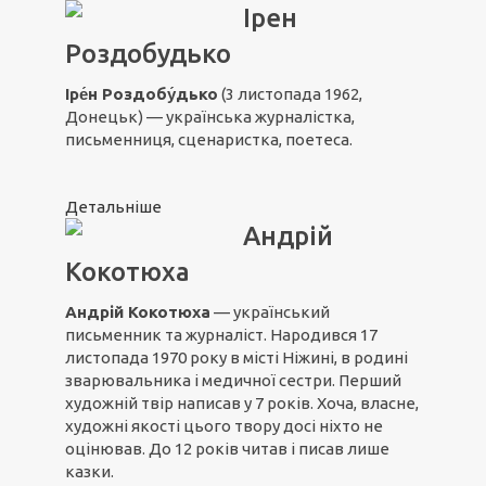
Ірен
Роздобудько
Іре́н Роздобу́дько
(3 листопада 1962,
Донецьк) — українська журналістка,
письменниця, сценаристка, поетеса.
Детальніше
Андрій
Кокотюха
Андрій Кокотюха
— український
письменник та журналіст. Народився 17
листопада 1970 року в місті Ніжині, в родині
зварювальника і медичної сестри. Перший
художній твір написав у 7 років. Хоча, власне,
художні якості цього твору досі ніхто не
оцінював. До 12 років читав і писав лише
казки.