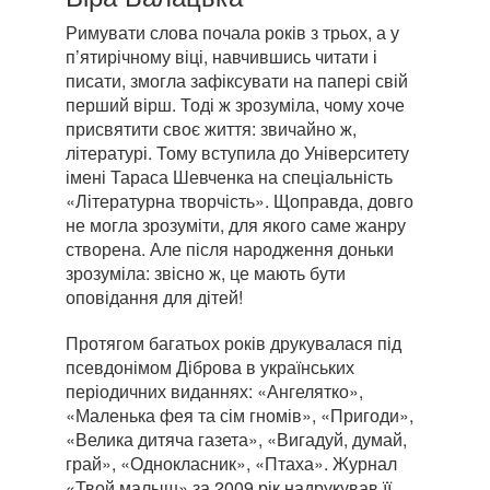
Римувати слова почала років з трьох, а у
п’ятирічному віці, навчившись читати і
писати, змогла зафіксувати на папері свій
перший вірш. Тоді ж зрозуміла, чому хоче
присвятити своє життя: звичайно ж,
літературі. Тому вступила до Університету
імені Тараса Шевченка на спеціальність
«Літературна творчість». Щоправда, довго
не могла зрозуміти, для якого саме жанру
створена. Але після народження доньки
зрозуміла: звісно ж, це мають бути
оповідання для дітей!
Протягом багатьох років друкувалася під
псевдонімом Діброва в українських
періодичних виданнях: «Ангелятко»,
«Маленька фея та сім гномів», «Пригоди»,
«Велика дитяча газета», «Вигадуй, думай,
грай», «Однокласник», «Птаха». Журнал
«Твой малыш» за 2009 рік надрукував її