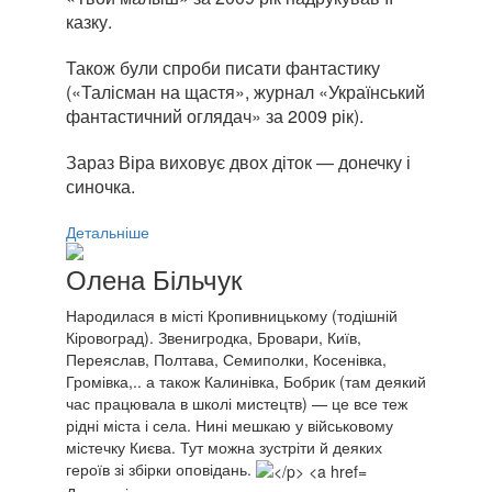
казку.
Також були спроби писати фантастику
(«Талісман на щастя», журнал «Український
фантастичний оглядач» за 2009 рік).
Зараз Віра виховує двох діток — донечку і
синочка.
Детальніше
Олена Більчук
Народилася в місті Кропивницькому (тодішній
Кіровоград). Звенигродка, Бровари, Київ,
Переяслав, Полтава, Семиполки, Косенівка,
Громівка,.. а також Калинівка, Бобрик (там деякий
час працювала в школі мистецтв) — це все теж
рідні міста і села. Нині мешкаю у військовому
містечку Києва. Тут можна зустріти й деяких
героїв зі збірки оповідань.