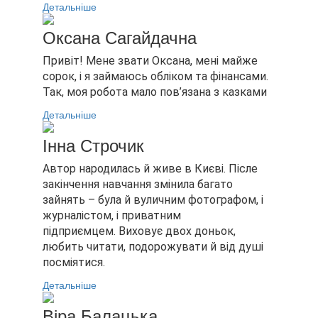
Детальніше
Оксана Сагайдачна
Привіт! Мене звати Оксана, мені майже
сорок, і я займаюсь обліком та фінансами.
Так, моя робота мало пов’язана з казками
Детальніше
Інна Строчик
Автор народилась й живе в Києві. Післе
закінчення навчання змінила багато
зайнять – була й вуличним фотографом, і
журналістом, і приватним
підприємцем. Виховує двох доньок,
любить читати, подорожувати й від душі
посміятися.
Детальніше
Віра Балацька