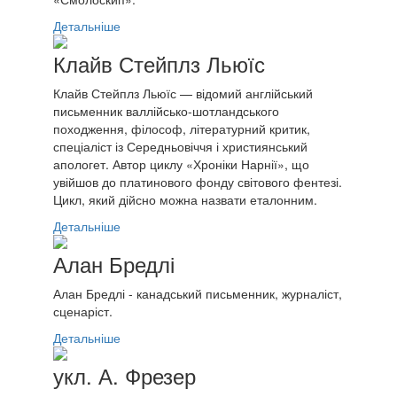
Детальніше
Клайв Стейплз Льюїс
Клайв Стейплз Льюїс — відомий англійський
письменник валлійсько-шотландського
походження, філософ, літературний критик,
спеціаліст із Середньовіччя і християнський
апологет. Автор циклу «Хроніки Нарнії», що
увійшов до платинового фонду світового фентезі.
Цикл, який дійсно можна назвати еталонним.
Детальніше
Алан Бредлі
Алан Бредлі - канадський письменник, журналіст,
сценаріст.
Детальніше
укл. А. Фрезер