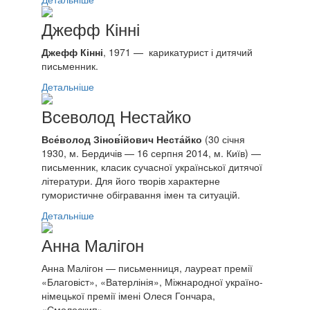
Джефф Кінні
Джефф Кінні
,
1971
— карикатурист і дитячий
письменник.
Детальніше
Всеволод Нестайко
Все́волод Зінов́ійович Неста́йко
(30 січня
1930, м. Бердичів — 16 серпня 2014, м. Київ) —
письменник, класик сучасної української дитячої
літератури. Для його творів характерне
гумористичне обігравання імен та ситуацій.
Детальніше
Анна Малігон
Анна Малігон — письменниця, лауреат премії
«Благовіст», «Ватерлінія», Міжнародної україно-
німецької премії імені Олеся Гончара,
«Смолоскип».