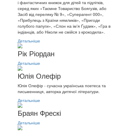
і фантастичних книжок для дітей та підлітків,
серед яких «Таємне Товариство Боягузів, або
Засіб від переляку № 9», «Суперагент 000»,
«Прибулець з Країни нямликів», «Пригоди
голубого папуги», «Слон на імʼя Ґудзик», «Гра в
індіанців, або Ніколи не смійся з крокодила».
Детальніше
Рік Ріордан
Детальніше
Юлія Олефір
Юлія Олефір - сучасна українська поетеса та
письменниця, авторка дитячої літератури.
Детальніше
Браян Фрескі
Детальніше