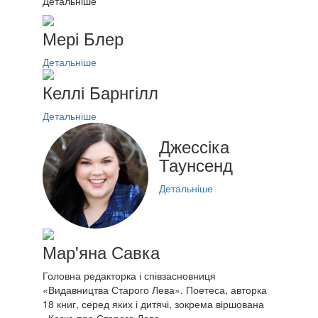
Детальніше
Мері Блер
Детальніше
Келлі Барнгілл
Детальніше
Джессіка
Таунсенд
Детальніше
Мар'яна Савка
Головна редакторка і співзасновниця
«Видавництва Старого Лева». Поетеса, авторка
18 книг, серед яких і дитячі, зокрема віршована