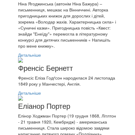
Ніна Ягоджинська (автонім Ніна Бажура) –
письменниця, мешкає на Вінниччині. Авторка
пригодницьких книжок для дорослих і дітей,
зокрема «Володар жахів. Характерницька сила» і
«Суничні казки». Пригодницька повість «Квест:
знайди "Енеїду"» перемогла в літературному
конкурсі для дитячих письменників « Напишіть
про мене книжку».
Детальніше
Френсіс Бернетт
Френсіс Еліза Годґсон народилася 24 листопада
1849 року у Манчестері, Англія.
Детальніше
Еліанор Портер
Елінор Ходжман Портер (19 грудня 1868, Літлтон
- 21 травня 1920, Кембридж) - американська
письменниця. Стала широко відомою завдяки
написанню дитячого роману «Полліанна».