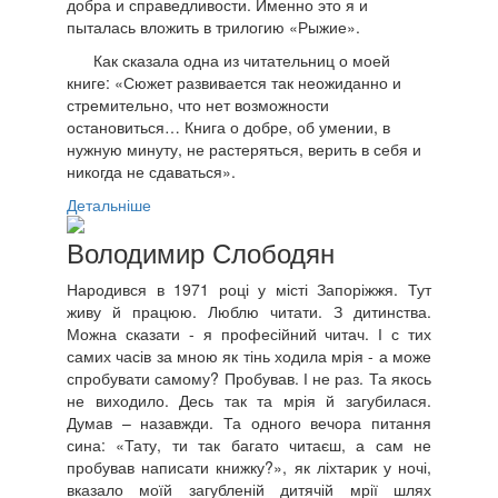
добра и справедливости. Именно это я и
пыталась вложить в трилогию «Рыжие».
Как сказала одна из читательниц о моей
книге: «Сюжет развивается так неожиданно и
стремительно, что нет возможности
остановиться… Книга о добре, об умении, в
нужную минуту, не растеряться, верить в себя и
никогда не сдаваться».
Детальніше
Володимир Слободян
Народився в 1971 році у місті Запоріжжя. Тут
живу й працюю. Люблю читати. З дитинства.
Можна сказати - я професійний читач. І с тих
самих часів за мною як тінь ходила мрія - а може
спробувати самому? Пробував. І не раз. Та якось
не виходило. Десь так та мрія й загубилася.
Думав – назавжди. Та одного вечора питання
сина: «Тату, ти так багато читаєш, а сам не
пробував написати книжку?», як ліхтарик у ночі,
вказало моїй загубленій дитячій мрії шлях