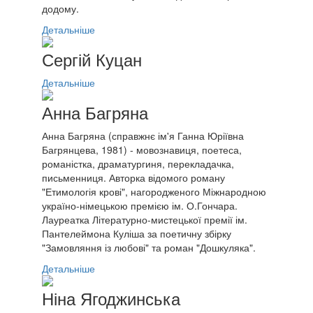
додому.
Детальніше
Сергій Куцан
Детальніше
Анна Багряна
Анна Багряна (справжнє ім'я Ганна Юріївна
Багрянцева, 1981) - мовознавиця, поетеса,
романістка, драматургиня, перекладачка,
письменниця. Авторка відомого роману
"Етимологія крові", нагородженого Міжнародною
україно-німецькою премією ім. О.Гончара.
Лауреатка Літературно-мистецької премії ім.
Пантелеймона Куліша за поетичну збірку
"Замовляння із любові" та роман "Дошкуляка".
Детальніше
Ніна Ягоджинська