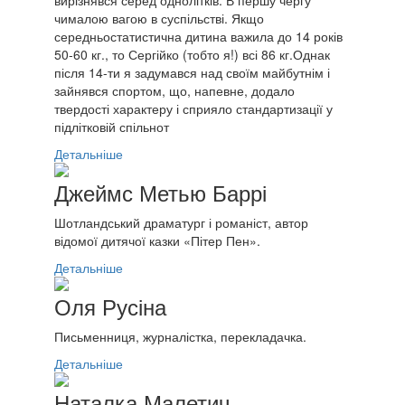
вирізнявся серед однолітків. В першу чергу
чималою вагою в суспільстві. Якщо
середньостатистична дитина важила до 14 років
50-60 кг., то Сергійко (тобто я!) всі 86 кг.Однак
після 14-ти я задумався над своїм майбутнім і
зайнявся спортом, що, напевне, додало
твердості характеру і сприяло стандартизації у
підлітковій спільнот
Детальніше
Джеймс Метью Баррі
Шотландський драматург і романіст, автор
відомої дитячої казки «Пітер Пен».
Детальніше
Оля Русіна
Письменниця, журналістка, перекладачка.
Детальніше
Наталка Малетич