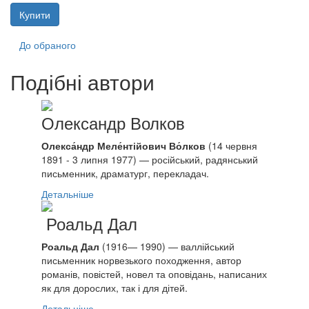
Купити
До обраного
Подібні автори
Олександр Волков
Олекса́ндр Меле́нтійович Во́лков
(14 червня
1891 - 3 липня 1977) — російський, радянський
письменник, драматург, перекладач.
Детальніше
Роальд Дал
Роальд Дал
(1916—
1990
) — валлійський
письменник норвезького походження, автор
романів, повістей, новел та оповідань, написаних
як для дорослих, так і для дітей.
Детальніше