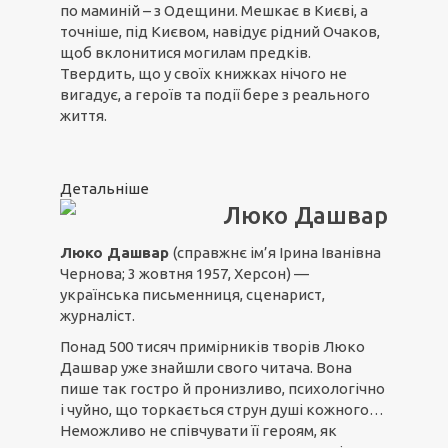
по маминій – з Одещини. Мешкає в Києві, а
точніше, під Києвом, навідує рідний Очаков,
щоб вклонитися могилам предків.
Твердить, що у своїх книжках нічого не
вигадує, а героїв та події бере з реального
життя.
Детальніше
Люко Дашвар
Люко Дашвар
(справжнє ім’я Ірина Іванівна
Чернова; 3 жовтня 1957, Херсон) —
українська письменниця, сценарист,
журналіст.
Понад 500 тисяч примірників творів Люко
Дашвар уже знайшли свого читача. Вона
пише так гостро й пронизливо, психологічно
і чуйно, що торкається струн душі кожного…
Неможливо не співчувати її героям, як