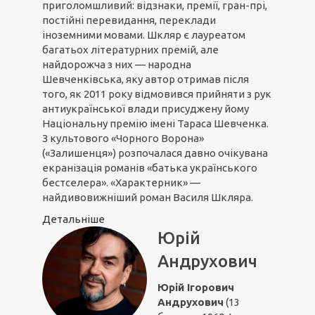
приголомшливий: відзнаки, премії, гран-прі,
постійні перевидання, переклади
іноземними мовами. Шкляр є лауреатом
багатьох літературних премій, але
найдорожча з них — народна
Шевченківська, яку автор отримав після
того, як 2011 року відмовився прийняти з рук
антиукраїнської влади присуджену йому
Національну премію імені Тараса Шевченка.
З культового «Чорного Ворона»
(«Залишенця») розпочалася давно очікувана
екранізація романів «батька українського
бестселера». «Характерник» —
найдивовижніший роман Василя Шкляра.
Детальніше
Юрій
Андрухович
Юрій Ігорович
Андрухович
(13