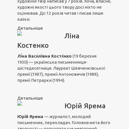
художній твір написав у 7 років. Хоча, власне,
художні якості цього твору досі ніхто не
оцінював. До 12 років читав і писав лише
казки.
Детальніше
Ліна
Костенко
Лі́на Васи́лівна
Косте́нко
(19 березня
1930) — українська письменниця-
шістедесятниця. Лауреат Шевченківської
премії (1987), премії Антоновичів (1989),
премії Петрарки (1994).
Детальніше
Юрій Ярема
Юрій Ярема
— журналіст, молодий
письменник, перекладач. Головна мета його
творчості — розкопати ще невідомий