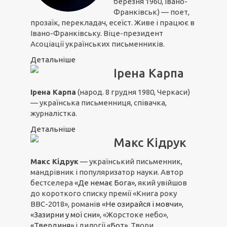
березня 1960, Івано-
Франківськ) — поет,
прозаїк, перекладач, есеїст. Живе і працює в
Івано-Франківську. Віце-президент
Асоціації українських письменників.
Детальніше
Ірена Карпа
Ірена Карпа
(народ. 8 грудня 1980, Черкаси)
— українська письменниця, співачка,
журналістка.
Детальніше
Макс Кідрук
Макс Кідрук
— український письменник,
мандрівник і популяризатор науки. Автор
бестселера
«Де немає Бога»,
який увійшов
до короткого списку премії «Книга року
ВВС-2018», романів
«Не озирайся і мовчи»
,
«Зазирни у мої сни»
, «Жорстоке небо»,
«Твердиня»
і дилогії
«Бот»
. Твори