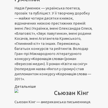
Надія Гуменюк — українська поетеса,
прозаїк та публіцист. У її творчому доробку
— майже чотири десятки книжок,
відзначених низкою престижних премій:
імені Лесі Українки, імені Олександра Олеся,
«Благовіст», «Звук павутинки», імені родини
Косачів, імені Агатангела Кримського,
«Глиняний кіт» та інших. Переможець
багатьох конкурсів та рейтингів. Володар
Гран-прі Міжнародного літературного
конкурсу
«Коронація слова»
(роман
«Вересові меди»). Її роман «Квіти на снігу»
(попередня назва «Янгол у сірому») став
дипломантом конкурсу
«Коронація слова
—
2011».
Детальніше
Сьюзан Кінг
Сьюзан Кінг — американська письменниця.