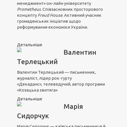
менеджмент» он-лайн університету
Prometheus
. Співзасновник просторового
концепту
Freud House
. Активний учасник
громадянських ініціатив щодо
реформування економіки України.
Детальніше
Валентин
Терлецький
Валентин Терлецький — письменник,
журналіст, лідер рок-гурту
«Декаданс», телеведучий, автор програми
«Козацька звитяга»
Детальніше
Марія
Сидорчук
Марія Сидорчук — київська письменниця й