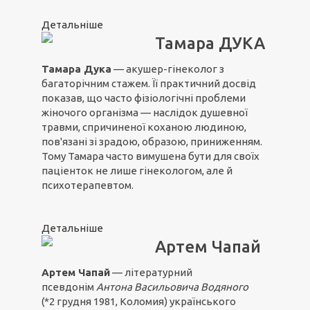
Детальніше
Тамара ДУКА
Тамара Дука
— акушер-гінеколог з
багаторічним стажем. Її практичний досвід
показав, що часто фізіологічні проблеми
жіночого організма — наслідок душевної
травми, спричиненої коханою людиною,
пов'язані зі зрадою, образою, приниженням.
Тому Тамара часто вимушена бути для своїх
паціенток не лише гінекологом, але й
психотерапевтом.
Детальніше
Артем Чапай
Артем Чапай
— літературний
псевдонім
Антона Васильовича Водяного
(*2 грудня 1981, Коломия) українського