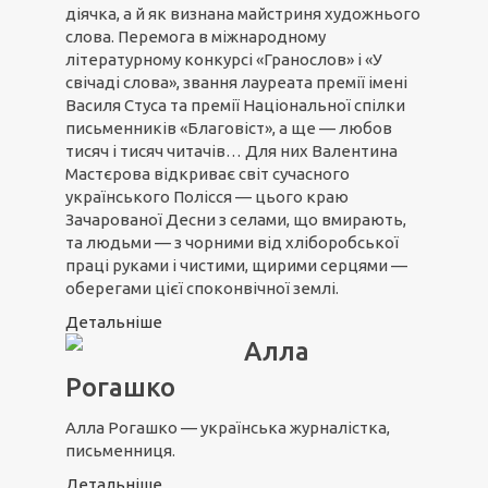
діячка, а й як визнана майстриня художнього
слова. Перемога в міжнародному
літературному конкурсі «Гранослов» і «У
свічаді слова», звання лауреата премії імені
Василя Стуса та премії Національної спілки
письменників «Благовіст», а ще — любов
тисяч і тисяч читачів… Для них Валентина
Мастєрова відкриває світ сучасного
українського Полісся — цього краю
Зачарованої Десни з селами, що вмирають,
та людьми — з чорними від хліборобської
праці руками і чистими, щирими серцями —
оберегами цієї споконвічної землі.
Детальніше
Алла
Рогашко
Алла Рогашко — українська журналістка,
письменниця.
Детальніше