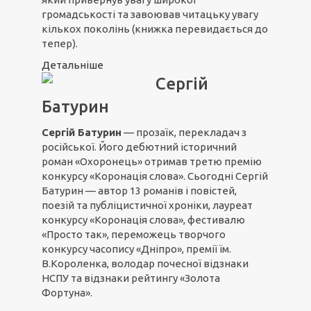
громадськості та завоював читацьку увагу
кількох поколінь (книжка перевидається до
тепер).
Детальніше
Сергій
Батурин
Сергій Батурин
— прозаїк, перекладач з
російської. Його дебютний історичний
роман «Охоронець» отримав третю премію
конкурсу «Коронація слова». Сьогодні Сергій
Батурин — автор 13 романів і повістей,
поезій та публіцистичної хроніки, лауреат
конкурсу «Коронація слова», фестивалю
«Просто так», переможець творчого
конкурсу часопису «Дніпро», премії їм.
В.Короленка, володар почесної відзнаки
НСПУ та відзнаки рейтингу «Золота
Фортуна».