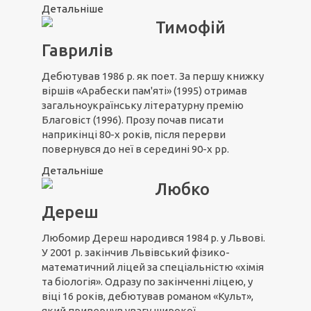
Детальніше
Тимофій
Гаврилів
Дебютував 1986 р. як поет. За першу книжку
віршів «Арабески пам'яті» (1995) отримав
загальноукраїнську літературну премію
Благовіст (1996). Прозу почав писати
наприкінці 80-х років, після перерви
повернувся до неї в середині 90-х рр.
Детальніше
Любко
Дереш
Любомир Дереш народився 1984 р. у Львові.
У 2001 р. закінчив Львівський фізико-
математичний ліцей за спеціальністю «хімія
та біологія». Одразу по закінченні ліцею, у
віці 16 років, дебютував романом «Культ»,
який привернув увагу широкої