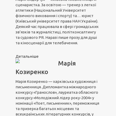
сценаристка. За освітою — тренер з легкої
атлетики (Національний Університет
фізичного виховання і спорту) та… юрист
(Київський університет права НАН України).
Деякий час працювала в сфері громадських
зв’язків та журналістиці, політконсалтингу
та судового PR. Наразі пише прозу для душі
та кіносценарії для телебачення.
Детальніше
Марія
Козиренко
Марія Козиренко — харківська художниця і
письменниця. Дипломантка міжнародного
конкурсу «Гранослов», лауреатка обласного
конкурсу «Молодіжний лідер року-2004» у
номінації «Поет, письменник», переможниця
та призерка багатьох місцевих та
всеукраїнських літературних конкурсів, у