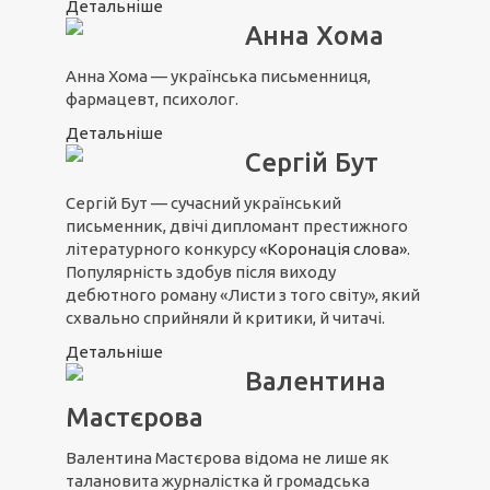
Детальніше
Анна Хома
Анна Хома — українська письменниця,
фармацевт, психолог.
Детальніше
Сергій Бут
Сергій Бут — сучасний український
письменник, двічі дипломант престижного
літературного конкурсу
«Коронація слова»
.
Популярність здобув після виходу
дебютного роману «Листи з того світу», який
схвально сприйняли й критики, й читачі.
Детальніше
Валентина
Мастєрова
Валентина Мастєрова відома не лише як
талановита журналістка й громадська