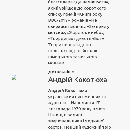
бестселера
«Де немає Бога»,
який увійшов до короткого
списку премії «Книга року
ВВС-2018», романів
«Не
озирайся і мовчи»
,
«Зазирни у
мої сни»
, «Жорстоке небо»,
«Твердиня»
і дилогії
«Бот»
.
Твори перекладено
польською, російською,
німецькою та чеською
мовами.
Детальніше
Андрій Кокотюха
Андрій Кокотюха
—
український письменник та
журналіст. Народився 17
листопада 1970 року в місті
Ніжині, в родині
зварювальника і медичної
сестри. Перший художній твір