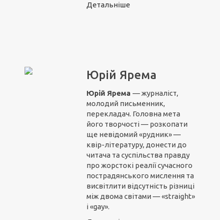
Детальніше
Юрій Ярема
Юрій Ярема
— журналіст,
молодий письменник,
перекладач. Головна мета
його творчості — розкопати
ще невідомий «рудник» —
квір-літературу, донести до
читача та суспільства правду
про жорстокі реалії сучасного
пострадянського мислення та
висвітлити відсутність різниці
між двома світами — «straight»
і «gay».