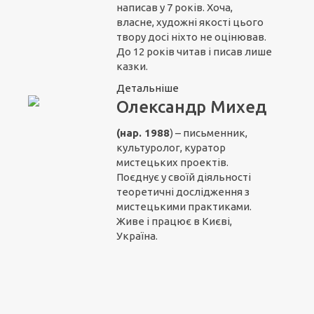
написав у 7 років. Хоча,
власне, художні якості цього
твору досі ніхто не оцінював.
До 12 років читав і писав лише
казки.
Детальніше
Олександр Михед
(нар. 1988
) – письменник,
культуролог, куратор
мистецьких проектів.
Поєднує у своїй діяльності
теоретичні дослідження з
мистецькими практиками.
Живе і працює в Києві,
Україна.