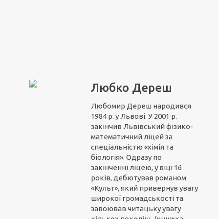
Любко Дереш
Любомир Дереш народився
1984 р. у Львові. У 2001 р.
закінчив Львівський фізико-
математичний ліцей за
спеціальністю «хімія та
біологія». Одразу по
закінченні ліцею, у віці 16
років, дебютував романом
«Культ», який привернув увагу
широкої громадськості та
завоював читацьку увагу
кількох поколінь (книжка