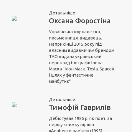
Детальніше
Оксана Форостіна
Українська журналістка,
письменниця, видавець.
Наприкінці 2015 року під
власним видавничим брендом
ТАО видала український
переклад біографії Ілона
Маска "Ілон Маск. Tesla, SpaceX
і шлях у фантастичне
майбутнє".
Детальніше
Тимофій Гаврилів
Дебютував 1986 р. як поет. За
першу книжку віршів
«Арабески пам'яті» (1995)