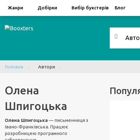
Facebook
Google
Жанри
Добірки
Вибір букстерів
Блог
Головна
Автори
Олена
Популя
Шпигоцька
Олена Шпигоцька
— письменниця з
Івано-Франківська. Працює
розробницею програмного
забезпечення.