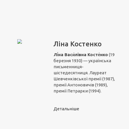
Ліна Костенко
Лі́на Васи́лівна
Косте́нко
(19
березня 1930) — українська
письменниця-
шістедесятниця. Лауреат
Шевченківської премії (1987),
премії Антоновичів (1989),
премії Петрарки (1994).
Детальніше