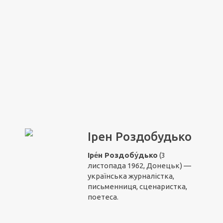
Ірен Роздобудько
Іре́н Роздобу́дько
(3
листопада 1962, Донецьк) —
українська журналістка,
письменниця, сценаристка,
поетеса.