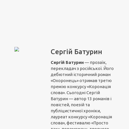
Сергій Батурин
Сергій Батурин
— прозаїк,
перекладач з російської. Його
дебютний історичний роман
«Охоронець» отримав третю
премію конкурсу «Коронація
слова». Сьогодні Сергій
Батурин — автор 13 романів і
повістей, поезій та
публіцистичної хроніки,
лауреат конкурсу «Коронація
слова», фестивалю «Просто
так», переможець творчого