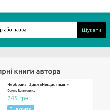
Шукати
рні книги автора
Необрана. Цикл «Нещастимці»
Олена Шпигоцька
245 грн
КУПИТИ