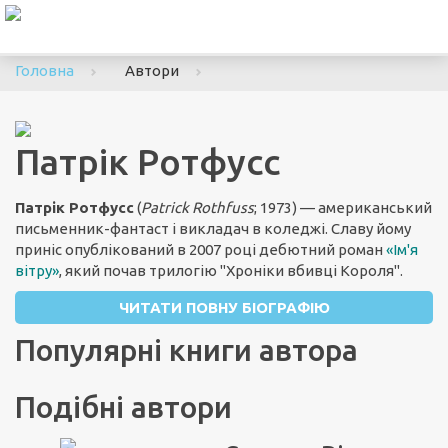
To
nav
Головна
Автори
Патрік Ротфусс
Патрік Ротфусс
(
Patrick Rothfuss
; 1973) — американський
письменник-фантаст і викладач в коледжі. Славу йому
приніс опублікований в 2007 році дебютний роман
«Ім'я
вітру»
, який почав трилогію "Хроніки вбивці Короля".
ЧИТАТИ ПОВНУ БІОГРАФІЮ
Популярні книги автора
Подібні автори