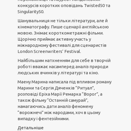
конкурсів коротких оповідань Twisted50 та
Singularity50.
Шанувальниця не тільки літератури, але й
кінематографу. Пише сценарії англійською
мовою. Знімає короткометражні фільми.
Щорічно приймає активну участь у
міжнародному фестивалі для сценаристів
London Screenwriters’ Festival.
Найбільшим натхненням для себе в творчій
роботі вважає насамперед аналіз природи
людських вчинків у літературі та кіно.
Маену Марина написала під впливом роману
Марини та Сергія Дяченків “Ритуал”,
розповіді Еріха Марії Ремарка “Ворог”, а
також фільму “Останній самурай”,
намагаючись дати аналіз феномену
“ворожнечі” між народами, хоч в цьому
випадку і фентезійними.
Детальніше