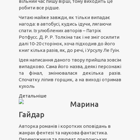
вільний час пишу вірші, тому виходить це
робити все рідше.
Читаю майже завжди, як тільки випадає
нагода: в автобусі, кудись ідучи, лягаючи
спати. Із улюблених авторів – Патрік
Ротфусс. Д. Р. Р. Толкіна так і не зміг осилити
далі 10-20 сторінок, хоча підходив до його
книг кілька разів, як, до речі, і Урсулу Ле Гуін.
Ідея написання даного твору прийшла зовсім
випадково. Сама його назва, деякі персонажі
та фінал, змінювалася декілька разів.
Спочатку ліпив горщик, а на виході отримав
кухоль
Детальніше
Марина
Гайдар
Авторка романів і коротких оповідань в
жанрах фентезі та наукова фантастика.
Переможниця та лауреат лондонських