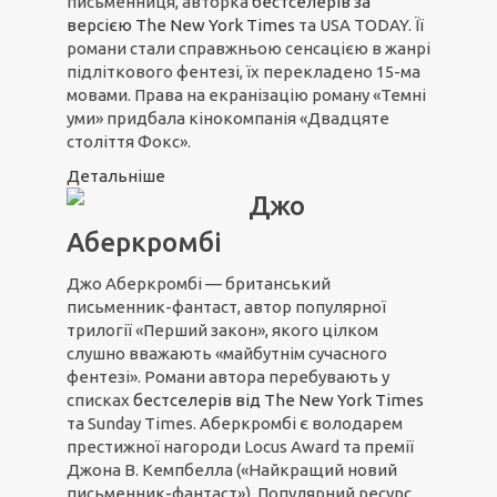
письменниця, авторка
бестселерів за
версією The New York Times
та USA TODAY. Її
романи стали справжньою сенсацією в жанрі
підліткового фентезі, їх перекладено 15-ма
мовами. Права на екранізацію роману «Темні
уми» придбала кінокомпанія «Двадцяте
століття Фокс».
Детальніше
Джо
Аберкромбі
Джо Аберкромбі — британський
письменник-фантаст, автор популярної
трилогії «Перший закон», якого цілком
слушно вважають «майбутнім сучасного
фентезі». Романи автора перебувають у
списках
бестселерів від The New York Times
та Sunday Times. Аберкромбі є володарем
престижної нагороди Locus Award та премії
Джона В. Кемпбелла («Найкращий новий
письменник-фантаст»). Популярний ресурс