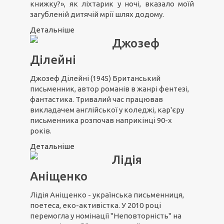
книжку?», як ліхтарик у ночі, вказало моїй
загубленій дитячій мрії шлях додому.
Детальніше
Джозеф
Ділейні
Джозеф Ділейні (1945) Британський
письменник, автор романів в жанрі фентезі,
фантастика. Тривалий час працював
викладачем англійської у коледжі, кар'єру
письменника розпочав наприкінці 90-х
років.
Детальніше
Лідія
Аніщенко
Лідія Аніщенко - українська письменниця,
поетеса, еко-активістка. У 2010 році
перемогла у номінації "Неповторність" на