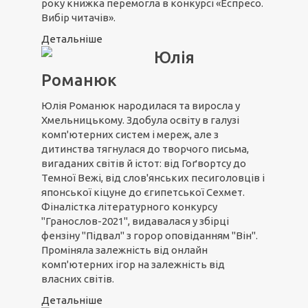
року книжка перемогла в конкурсі «Еспресо.
Вибір читачів».
Детальніше
Юлія
Романюк
Юлія Романюк народилася та виросла у
Хмельницькому. Здобула освіту в галузі
комп'ютерних систем і мереж, але з
дитинства тягнулася до творчого письма,
вигаданих світів й істот: від Гоґвортсу до
Темної Вежі, від слов'янських песиголовців і
японської кіцуне до єгипетської Сехмет.
Фіналістка літературного конкурсу
"Гранослов-2021", видавалася у збірці
фензіну "Підвал" з горор оповіданням "Він".
Проміняла залежність від онлайн
комп'ютерних ігор на залежність від
власних світів.
Детальніше