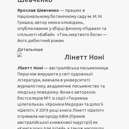
Ярослав Шевченко
— працює в
Національному ботанічному саду ім. М. М.
Гришка, автор низки оповідань,
опублікованих у збірці фензіну «Підвал» та
спільноті «Бабай». «Тінь мертвого бога» —
його дебютний роман.
Детальніше
Лінетт Ноні
Лінетт Ноні
— австралійська письменниця.
Перш ніж вирушити у світ художньої
літератури, вивчала в університеті
журналістику, академічне письменство та
людську поведінку. Вона є авторкою
бестселерів №1 із серії «Тюремна
цілителька», «Хроніки Медора» та ділогії
«Шепіт». У 2019 році книга Лінетт «Шепіт»
отримала нагороду ABIA (Премія
австралійської книжкової індустрії) як
«Книга року для дітей», а також нагороду