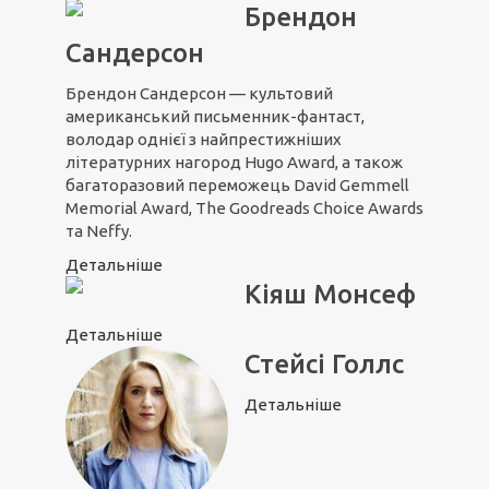
Брендон
Сандерсон
Брендон Сандерсон — культовий
американський письменник-фантаст,
володар однієї з найпрестижніших
літературних нагород Hugo Award, а також
багаторазовий переможець David Gemmell
Memorial Award, The Goodreads Choice Awards
та Neffy.
Детальніше
Кіяш Монсеф
Детальніше
Стейсі Голлс
Детальніше