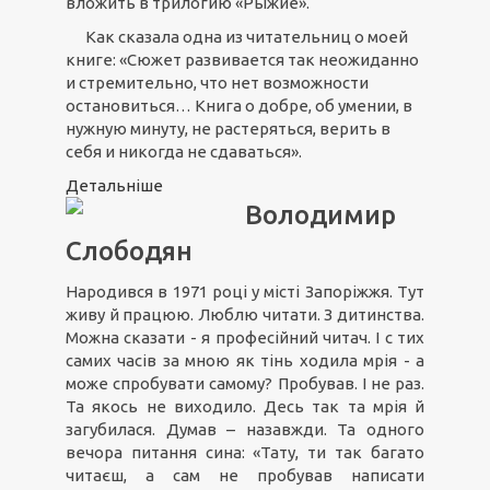
вложить в трилогию «Рыжие».
Как сказала одна из читательниц о моей
книге: «Сюжет развивается так неожиданно
и стремительно, что нет возможности
остановиться… Книга о добре, об умении, в
нужную минуту, не растеряться, верить в
себя и никогда не сдаваться».
Детальніше
Володимир
Слободян
Народився в 1971 році у місті Запоріжжя. Тут
живу й працюю. Люблю читати. З дитинства.
Можна сказати - я професійний читач. І с тих
самих часів за мною як тінь ходила мрія - а
може спробувати самому? Пробував. І не раз.
Та якось не виходило. Десь так та мрія й
загубилася. Думав – назавжди. Та одного
вечора питання сина: «Тату, ти так багато
читаєш, а сам не пробував написати