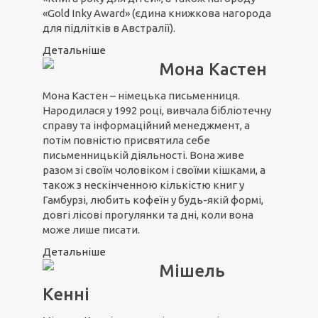
«Gold Inky Award» (єдина книжкова нагорода
для підлітків в Австралії).
Детальніше
Мона Кастен
Мона Кастен – німецька письменниця.
Народилася у 1992 році, вивчала бібліотечну
справу та інформаційний менеджмент, а
потім повністю присвятила себе
письменницькій діяльності. Вона живе
разом зі своїм чоловіком і своїми кішками, а
також з нескінченною кількістю книг у
Гамбурзі, любить кофеїн у будь-якій формі,
довгі лісові прогулянки та дні, коли вона
може лише писати.
Детальніше
Мішель
Кенні