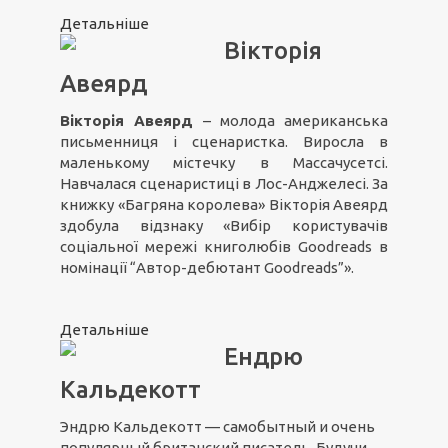
Детальніше
Вікторія
Авеярд
Вікторія Авеярд
– молода американська
письменниця і сценаристка. Виросла в
маленькому містечку в Массачусетсі.
Навчалася сценаристиці в Лос-Анджелесі. За
книжку «Багряна королева» Вікторія Авеярд
здобула відзнаку «Вибір користувачів
соціальної мережі книголюбів Goodreads в
номінації “Автор-дебютант Goodreads”».
Детальніше
Ендрю
Кальдекотт
Эндрю Кальдекотт — самобытный и очень
популярный британский писатель. Будучи