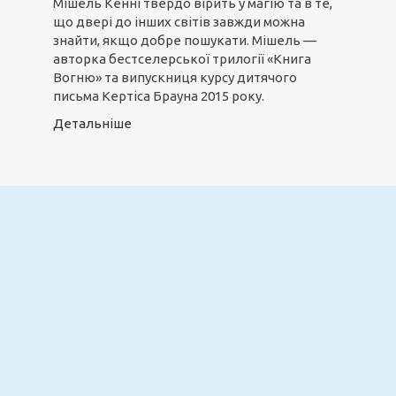
Мішель Кенні твердо вірить у магію та в те,
що двері до інших світів завжди можна
знайти, якщо добре пошукати. Мішель —
авторка бестселерської трилогії «Книга
Вогню» та випускниця курсу дитячого
письма Кертіса Брауна 2015 року.
Детальніше
Email
ПІДПИСАТИСЯ