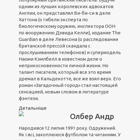
одним из лучших королевских адвокатов
Англии, он представлял Би-би-си в деле
Хаттона (о гибели эксперта по
биологическому оружию, инспектора ООН
по вооружению Дэвида Келли), издание The
Guardian в деле Левесона (о расследовании
британской прессой скандала с
прослушиванием телефонов) и супермодель
Наоми Кэмпбелл в известном деле о
неприкосновенности личной жизни. Но
талант писателя, который все это время
дремал в Кальдекотте, все же взял верх. Его
роман «Загадочный город» стал настоящей
сенсацией, новым словом в литературе
фэнтези.
Детальніше
Олбер Андр
Народився 12 липня 1991 року. Одружений.
Як і всі, захоплююся футболом та читанням. У