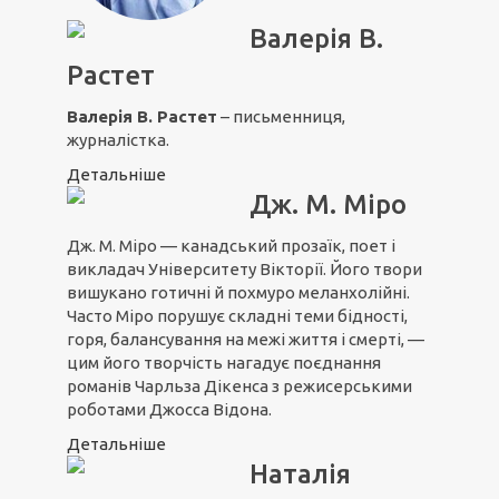
Валерія В.
Растет
Валерія В. Растет
– письменниця,
журналістка.
Детальніше
Дж. М. Міро
Дж. М. Міро — канадський прозаїк, поет і
викладач Університету Вікторії. Його твори
вишукано готичні й похмуро меланхолійні.
Часто Міро порушує складні теми бідності,
горя, балансування на межі життя і смерті, —
цим його творчість нагадує поєднання
романів Чарльза Дікенса з режисерськими
роботами Джосса Відона.
Детальніше
Наталія