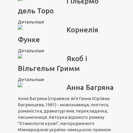
Ґільєрмо
дель Торо
Детальніше
Корнелія
Функе
Детальніше
Якоб і
Вільгельм Гримм
Детальніше
Анна Багряна
Анна Багряна (справжнє ім'я Ганна Юріївна
Багрянцева, 1981) - мовознавиця, поетеса,
романістка, драматургиня, перекладачка,
письменниця. Авторка відомого роману
"Етимологія крові", нагородженого
Міжнародною україно-німецькою премією