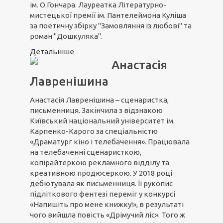
ім. О.Гончара. Лауреатка Літературно-
мистецької премії ім. Пантелеймона Куліша
за поетичну збірку "Замовляння із любові" та
роман "Дошкуляка".
Детальніше
Анастасія
Лавренішина
Анастасія Лавренішина – сценаристка,
письменниця. Закінчила з відзнакою
Київський національний університет ім.
Карпенко-Карого за спеціальністю
«Драматург кіно і телебачення». Працювала
на телебаченні сценаристкою,
копірайтеркою рекламного відділу та
креативною продюсеркою. У 2018 році
дебютувала як письменниця. Її рукопис
підліткового фентезі переміг у конкурсі
«Напишіть про мене книжку!», в результаті
чого вийшла повість «Дрімучий ліс». Того ж