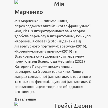
Мія
Марченко
Мія Марченко — письменниця,
перекладачка з англійської та французької
мов, Ph.D з літературознавства. Авторка
здобула перемогу в літературному конкурсі
«Коронація слова» (2016), відзнаки від
літературного порталу «БараБука» (2016),
«Корнійчуковську премію» (2016) та
Всеукраїнську національну літературну
премію імені Всеволода Нестайка (2023).
Катерина Пекур — письменниця,
сценаристка й редакторка кіно. Пише у
жанрах соціальної фантастики, історичного
та міського фентезі, наукової фантастики. Є
співзасновницею творчого об’єднання
«ЛІТавиця».
Детальніше
Трейсі Деонн