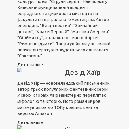
конкурсі поезії "Струни серця". Навчалася у
Київській муніципальній академії
естрадного та циркового мистецтв на
факультеті театрального мистецтва. Автор
оповідань "Вещи против", "Звичайний
дослід", "Кваки Первый", "Матінка Смерека",
"Обійми сну", а також поетичної збірки
"Римовані думки". Твори увійшли у весняний
випуск літературно-художнього альманаху
"Саксагань".
Детальніше
Девід Хаїр
Девід Хаїр — новозеландський письменник,
автор трьох популярних фентезійних серій.
У своїх історіях Хаїр майстерно переплітає
міфологію та історію. Його роман «Кров
мага» увійшов до ТОПу кращих книг за
версією Amazon.
Детальніше