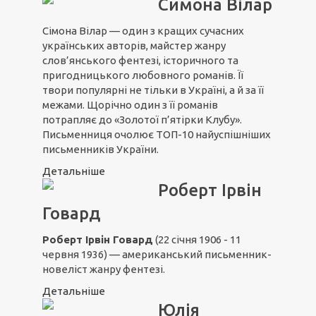
Симона Вілар
Сімона Вілар — один з кращих сучасних
українських авторів, майстер жанру
слов’янського фентезі, історичного та
пригодницького любовного романів. Її
твори популярні не тільки в Україні, а й за її
межами. Щорічно один з її романів
потрапляє до «Золотої п’ятірки Клубу».
Письменниця очолює ТОП-10 найуспішніших
письменників України.
Детальніше
Роберт Ірвін
Говард
Роберт Ірвін Говард
(22 січня 1906 - 11
червня 1936) — американський письменник-
новеліст жанру фентезі.
Детальніше
Юлія