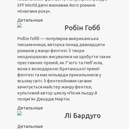
SFF World двічі визнавав його романи
«Книгами року».
Детальніше
Робін Гобб
Робін Гобб — популярна американська
письменниця, авторка понад дванадцяти
романів у жанрі фентезі. Її твори
неодноразово висувалися на здобуття таких
престижних премій, як Г’юґо та Неб’юла,
вона є володаркою Британської премії
фентезі та має мільярди прихильників у
всьому світі. Її фентезійними сагами
зачитується майстер жанру фентезі,
культовий автор циклу «Пісня льоду й
полум’я» Джордж Мартін.
Детальніше
Лі Бардуго
Детальніше