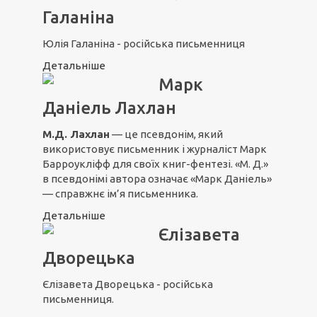
Галаніна
Юлія Галаніна - російська письменниця
Детальніше
Марк
Даніель Лахлан
М.Д. Лахлан
— це псевдонім, який
використовує письменник і журналіст Марк
Барроукліфф для своїх книг-фентезі. «М. Д.»
в псевдонімі автора означає «Марк Даніель»
— справжнє ім’я письменника.
Детальніше
Єлізавета
Дворецька
Єлізавета Дворецька - російська
письменниця.