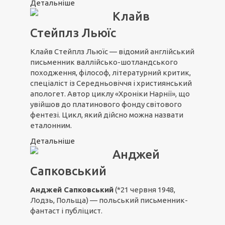
Детальніше
Клайв
Стейплз Льюїс
Клайв Стейплз Льюїс — відомий англійський
письменник валлійсько-шотландського
походження, філософ, літературний критик,
спеціаліст із Середньовіччя і християнський
апологет. Автор циклу «Хроніки Нарнії», що
увійшов до платинового фонду світового
фентезі. Цикл, який дійсно можна назвати
еталонним.
Детальніше
Анджей
Сапковський
Анджей Сапковський
(*21 червня 1948,
Лодзь, Польща) — польський письменник-
фантаст і публіцист.