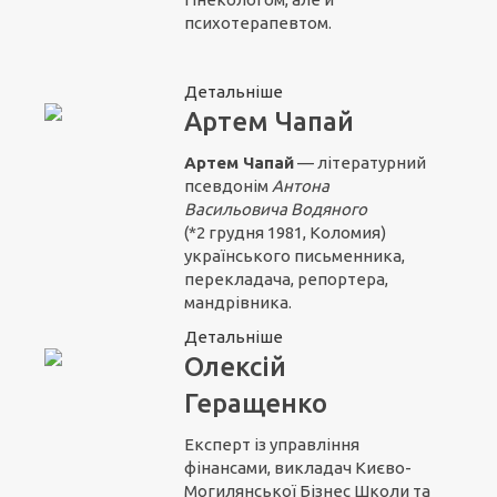
психотерапевтом.
Детальніше
Артем Чапай
Артем Чапай
— літературний
псевдонім
Антона
Васильовича Водяного
(*2 грудня 1981, Коломия)
українського письменника,
перекладача, репортера,
мандрівника.
Детальніше
Олексій
Геращенко
Експерт із управління
фінансами, викладач Києво-
Могилянської Бізнес Школи та