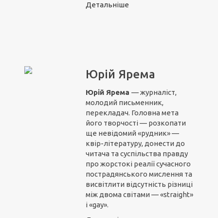
Детальніше
Юрій Ярема
Юрій Ярема
— журналіст,
молодий письменник,
перекладач. Головна мета
його творчості — розкопати
ще невідомий «рудник» —
квір-літературу, донести до
читача та суспільства правду
про жорстокі реалії сучасного
пострадянського мислення та
висвітлити відсутність різниці
між двома світами — «straight»
і «gay».