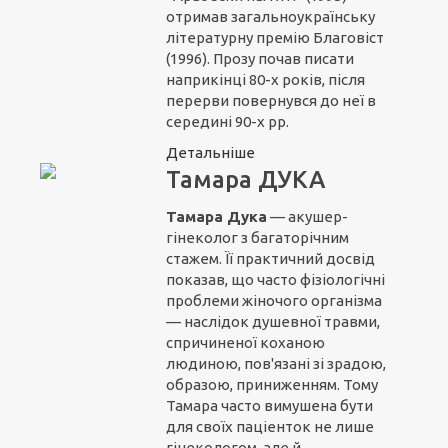
отримав загальноукраїнську
літературну премію Благовіст
(1996). Прозу почав писати
наприкінці 80-х років, після
перерви повернувся до неї в
середині 90-х рр.
Детальніше
Тамара ДУКА
Тамара Дука
— акушер-
гінеколог з багаторічним
стажем. Її практичний досвід
показав, що часто фізіологічні
проблеми жіночого організма
— наслідок душевної травми,
спричиненої коханою
людиною, пов'язані зі зрадою,
образою, приниженням. Тому
Тамара часто вимушена бути
для своїх паціенток не лише
гінекологом, але й