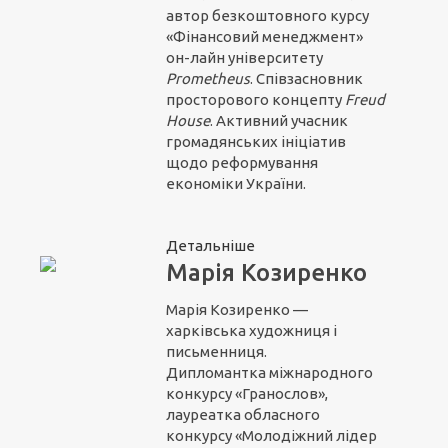
автор безкоштовного курсу
«Фінансовий менеджмент»
он-лайн університету
Prometheus
. Співзасновник
просторового концепту
Freud
House
. Активний учасник
громадянських ініціатив
щодо реформування
економіки України.
Детальніше
Марія Козиренко
Марія Козиренко —
харківська художниця і
письменниця.
Дипломантка міжнародного
конкурсу «Гранослов»,
лауреатка обласного
конкурсу «Молодіжний лідер