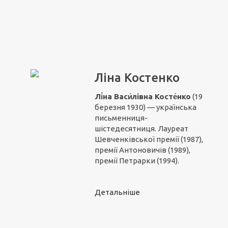
Ліна Костенко
Лі́на Васи́лівна
Косте́нко
(19
березня 1930) — українська
письменниця-
шістедесятниця. Лауреат
Шевченківської премії (1987),
премії Антоновичів (1989),
премії Петрарки (1994).
Детальніше