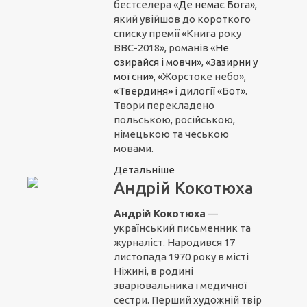
бестселера
«Де немає Бога»,
який увійшов до короткого
списку премії «Книга року
ВВС-2018», романів
«Не
озирайся і мовчи»
,
«Зазирни у
мої сни»
, «Жорстоке небо»,
«Твердиня»
і дилогії
«Бот»
.
Твори перекладено
польською, російською,
німецькою та чеською
мовами.
Детальніше
Андрій Кокотюха
Андрій Кокотюха
—
український письменник та
журналіст. Народився 17
листопада 1970 року в місті
Ніжині, в родині
зварювальника і медичної
сестри. Перший художній твір