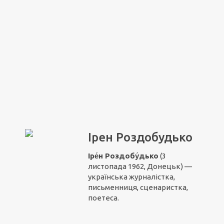
Ірен Роздобудько
Іре́н Роздобу́дько
(3
листопада 1962, Донецьк) —
українська журналістка,
письменниця, сценаристка,
поетеса.