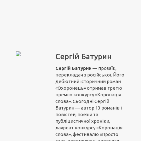
Сергій Батурин
Сергій Батурин
— прозаїк,
перекладач з російської. Його
дебютний історичний роман
«Охоронець» отримав третю
премію конкурсу «Коронація
слова». Сьогодні Сергій
Батурин — автор 13 романів і
повістей, поезій та
публіцистичної хроніки,
лауреат конкурсу «Коронація
слова», фестивалю «Просто
так», переможець творчого