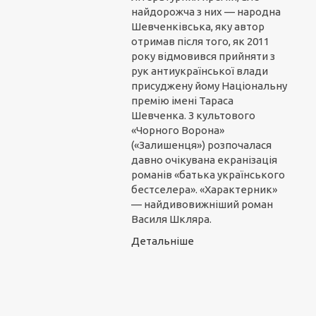
найдорожча з них — народна
Шевченківська, яку автор
отримав після того, як 2011
року відмовився прийняти з
рук антиукраїнської влади
присуджену йому Національну
премію імені Тараса
Шевченка. З культового
«Чорного Ворона»
(«Залишенця») розпочалася
давно очікувана екранізація
романів «батька українського
бестселера». «Характерник»
— найдивовижніший роман
Василя Шкляра.
Детальніше