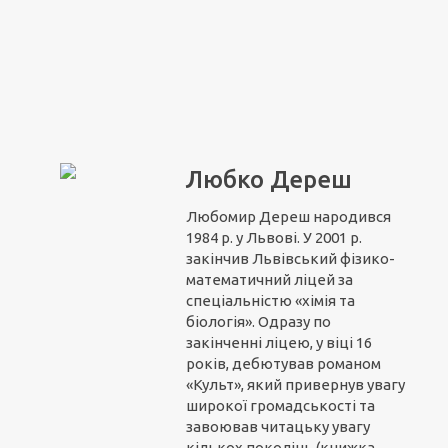
Любко Дереш
Любомир Дереш народився
1984 р. у Львові. У 2001 р.
закінчив Львівський фізико-
математичний ліцей за
спеціальністю «хімія та
біологія». Одразу по
закінченні ліцею, у віці 16
років, дебютував романом
«Культ», який привернув увагу
широкої громадськості та
завоював читацьку увагу
кількох поколінь (книжка