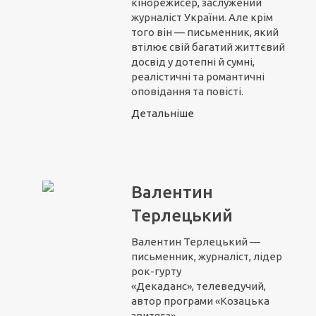
кінорежисер, заслужений
журналіст України. Але крім
того він — письменник, який
втілює свій багатий життєвий
досвід у дотепні й сумні,
реалістичні та романтичні
оповідання та повісті.
Детальніше
Валентин
Терлецький
Валентин Терлецький —
письменник, журналіст, лідер
рок-гурту
«Декаданс», телеведучий,
автор програми «Козацька
звитяга»