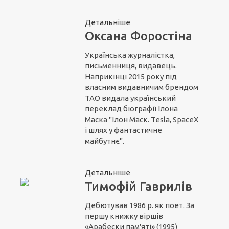
Детальніше
Оксана Форостіна
Українська журналістка,
письменниця, видавець.
Наприкінці 2015 року під
власним видавничим брендом
ТАО видала український
переклад біографії Ілона
Маска "Ілон Маск. Tesla, SpaceX
і шлях у фантастичне
майбутнє".
Детальніше
Тимофій Гаврилів
Дебютував 1986 р. як поет. За
першу книжку віршів
«Арабески пам'яті» (1995)