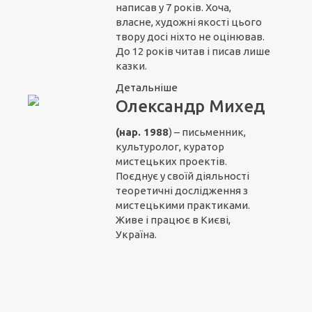
написав у 7 років. Хоча,
власне, художні якості цього
твору досі ніхто не оцінював.
До 12 років читав і писав лише
казки.
Детальніше
Олександр Михед
(нар. 1988
) – письменник,
культуролог, куратор
мистецьких проектів.
Поєднує у своїй діяльності
теоретичні дослідження з
мистецькими практиками.
Живе і працює в Києві,
Україна.