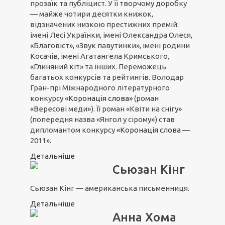
прозаїк та публіцист. У її творчому доробку
— майже чотири десятки книжок,
відзначених низкою престижних премій:
імені Лесі Українки, імені Олександра Олеся,
«Благовіст», «Звук павутинки», імені родини
Косачів, імені Агатангела Кримського,
«Глиняний кіт» та інших. Переможець
багатьох конкурсів та рейтингів. Володар
Гран-прі Міжнародного літературного
конкурсу
«Коронація слова»
(роман
«Вересові меди»). Її роман «Квіти на снігу»
(попередня назва «Янгол у сірому») став
дипломантом конкурсу
«Коронація слова
—
2011».
Детальніше
Сьюзан Кінг
Сьюзан Кінг — американська письменниця.
Детальніше
Анна Хома