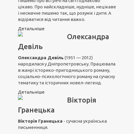
Пишемо про всі речі на світі однаково
цікаво. Про найскладніше, нудніше, нецікаве
і несмачне пишемо так, що розуміє і дитя. А
відірватися від читання важко.
Детальніше
Олександра
Девіль
Олександра Девіль
(1951 — 2012)
народилася у Дніпропетровську. Працювала
в жанрі історико-пригодницького роману,
соціально-психологічного роману на сучасну
тематику та історичних новел-легенд.
Детальніше
Вікторія
Гранецька
Вікторія Гранецька
- сучасна українська
письменниця.