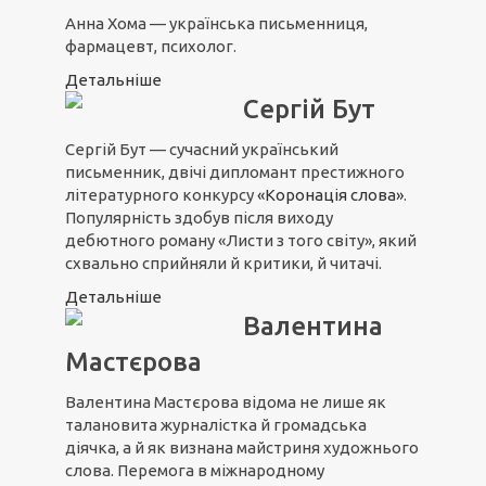
Анна Хома — українська письменниця,
фармацевт, психолог.
Детальніше
Сергій Бут
Сергій Бут — сучасний український
письменник, двічі дипломант престижного
літературного конкурсу
«Коронація слова»
.
Популярність здобув після виходу
дебютного роману «Листи з того світу», який
схвально сприйняли й критики, й читачі.
Детальніше
Валентина
Мастєрова
Валентина Мастєрова відома не лише як
талановита журналістка й громадська
діячка, а й як визнана майстриня художнього
слова. Перемога в міжнародному