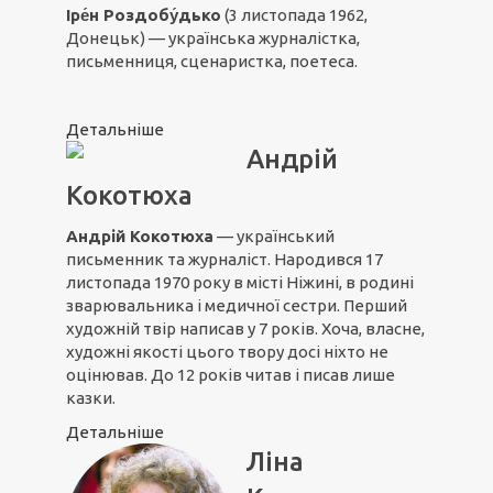
Іре́н Роздобу́дько
(3 листопада 1962,
Донецьк) — українська журналістка,
письменниця, сценаристка, поетеса.
Детальніше
Андрій
Кокотюха
Андрій Кокотюха
— український
письменник та журналіст. Народився 17
листопада 1970 року в місті Ніжині, в родині
зварювальника і медичної сестри. Перший
художній твір написав у 7 років. Хоча, власне,
художні якості цього твору досі ніхто не
оцінював. До 12 років читав і писав лише
казки.
Детальніше
Ліна