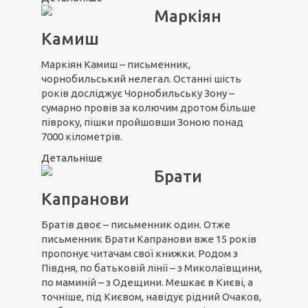
Маркіян
Камиш
Маркіян Камиш – письменник,
чорнобильський нелегал. Останні шість
років досліджує Чорнобильську Зону –
сумарно провів за колючим дротом більше
півроку, пішки пройшовши Зоною понад
7000 кілометрів.
Детальніше
Брати
Капранови
Братів двоє – письменник один. Отже
письменник Брати Капранови вже 15 років
пропонує читачам свої книжки. Родом з
Півдня, по батьковій лінії – з Миколаївщини,
по маминій – з Одещини. Мешкає в Києві, а
точніше, під Києвом, навідує рідний Очаков,