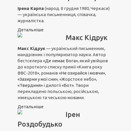
Ірена Карпа
(народ. 8 грудня 1980, Черкаси)
— українська письменниця, співачка,
журналістка.
Детальніше
Макс Кідрук
Макс Кідрук
— український письменник,
мандрівник і популяризатор науки. Автор
бестселера
«Де немає Бога»,
який увійшов
до короткого списку премії «Книга року
ВВС-2018», романів
«Не озирайся і мовчи»
,
«Зазирни у мої сни»
, «Жорстоке небо»,
«Твердиня»
і дилогії
«Бот»
. Твори
перекладено польською, російською,
німецькою та чеською мовами.
Детальніше
Ірен
Роздобудько