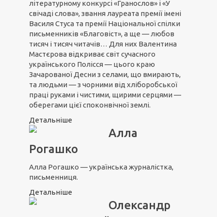
літературному конкурсі «Гранослов» і «У
свічаді слова», звання лауреата премії імені
Василя Стуса та премії Національної спілки
письменників «Благовіст», а ще — любов
тисяч і тисяч читачів… Для них Валентина
Мастєрова відкриває світ сучасного
українського Полісся — цього краю
Зачарованої Десни з селами, що вмирають,
та людьми — з чорними від хліборобської
праці руками і чистими, щирими серцями —
оберегами цієї споконвічної землі.
Детальніше
Алла
Рогашко
Алла Рогашко — українська журналістка,
письменниця.
Детальніше
Олександр