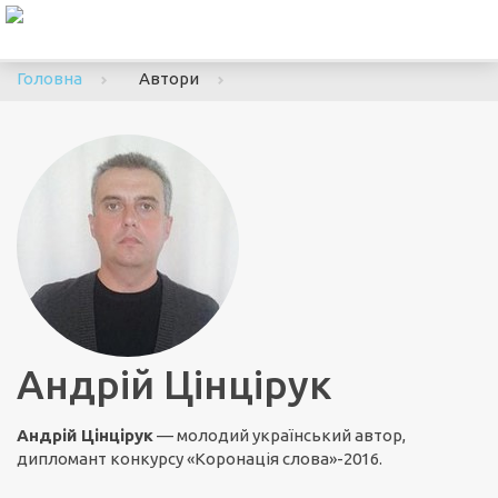
To
nav
Головна
Автори
Андрій Цінцірук
Андрій Цінцірук
— молодий український автор,
дипломант конкурсу «Коронація слова»-2016.