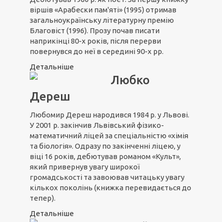
віршів «Арабески пам'яті» (1995) отримав
загальноукраїнську літературну премію
Благовіст (1996). Прозу почав писати
наприкінці 80-х років, після перерви
повернувся до неї в середині 90-х рр.
Детальніше
Любко
Дереш
Любомир Дереш народився 1984 р. у Львові.
У 2001 р. закінчив Львівський фізико-
математичний ліцей за спеціальністю «хімія
та біологія». Одразу по закінченні ліцею, у
віці 16 років, дебютував романом «Культ»,
який привернув увагу широкої
громадськості та завоював читацьку увагу
кількох поколінь (книжка перевидається до
тепер).
Детальніше