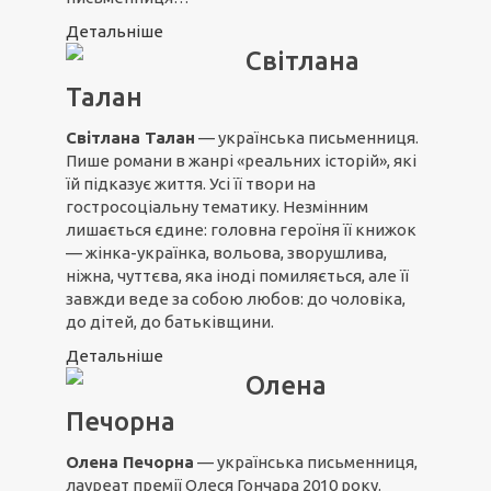
Детальніше
Світлана
Талан
Світлана Талан
— українська письменниця.
Пише романи в жанрі «реальних історій», які
їй підказує життя. Усі її твори на
гостросоціальну тематику. Незмінним
лишається єдине: головна героїня її книжок
— жінка-українка, вольова, зворушлива,
ніжна, чуттєва, яка іноді помиляється, але її
завжди веде за собою любов: до чоловіка,
до дітей, до батьківщини.
Детальніше
Олена
Печорна
Олена Печорна
— українська письменниця,
лауреат премії Олеся Гончара 2010 року.