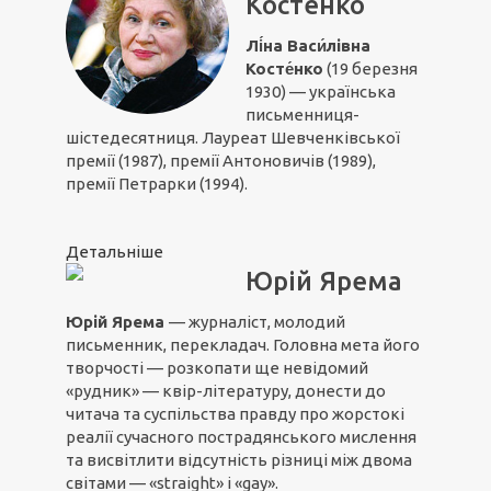
Костенко
Лі́на Васи́лівна
Косте́нко
(19 березня
1930) — українська
письменниця-
шістедесятниця. Лауреат Шевченківської
премії (1987), премії Антоновичів (1989),
премії Петрарки (1994).
Детальніше
Юрій Ярема
Юрій Ярема
— журналіст, молодий
письменник, перекладач. Головна мета його
творчості — розкопати ще невідомий
«рудник» — квір-літературу, донести до
читача та суспільства правду про жорстокі
реалії сучасного пострадянського мислення
та висвітлити відсутність різниці між двома
світами — «straight» і «gay».