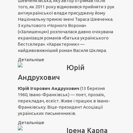
Шевченківська, яку автор отримав після
того, як 2011 року відмовився прийняти з рук
антиукраїнської влади присуджену йому
Національну премію імені Тараса Шевченка.
З культового «Чорного Ворона»
(«Залишенця») розпочалася давно очікувана
екранізація романів «батька українського
бестселера». «Характерник» —
найдивовижніший роман Василя Шкляра.
Детальніше
Юрій
Андрухович
Юрій Ігорович Андрухович
(13 березня
1960, Івано-Франківськ) — поет, прозаїк,
перекладач, есеїст. Живе і працює в Івано-
Франківську. Віце-президент Асоціації
українських письменників.
Детальніше
Ірена Карпа