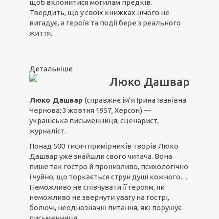
щоб вклонитися могилам предків.
Твердить, що у своїх книжках нічого не
вигадує, а героїв та події бере з реального
життя.
Детальніше
Люко Дашвар
Люко Дашвар
(справжнє ім’я Ірина Іванівна
Чернова; 3 жовтня 1957, Херсон) —
українська письменниця, сценарист,
журналіст.
Понад 500 тисяч примірників творів Люко
Дашвар уже знайшли свого читача. Вона
пише так гостро й пронизливо, психологічно
і чуйно, що торкається струн душі кожного…
Неможливо не співчувати її героям, як
неможливо не звернути увагу на гострі,
болючі, неоднозначні питання, які порушує
письменниця…