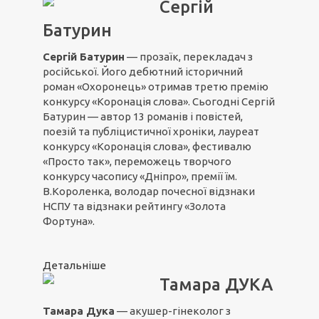
Сергій
Батурин
Сергій Батурин
— прозаїк, перекладач з
російської. Його дебютний історичний
роман «Охоронець» отримав третю премію
конкурсу «Коронація слова». Сьогодні Сергій
Батурин — автор 13 романів і повістей,
поезій та публіцистичної хроніки, лауреат
конкурсу «Коронація слова», фестивалю
«Просто так», переможець творчого
конкурсу часопису «Дніпро», премії їм.
В.Короленка, володар почесної відзнаки
НСПУ та відзнаки рейтингу «Золота
Фортуна».
Детальніше
Тамара ДУКА
Тамара Дука
— акушер-гінеколог з