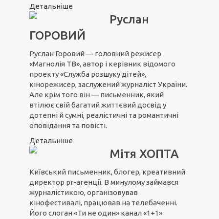
Детальніше
Руслан
ГОРОВИЙ
Руслан Горовий — головний режисер
«Магнолія ТВ», автор і керівник відомого
проекту «Служба розшуку дітей»,
кінорежисер, заслужений журналіст України.
Але крім того він — письменник, який
втілює свій багатий життєвий досвід у
дотепні й сумні, реалістичні та романтичні
оповідання та повісті.
Детальніше
Мітя ХОПТА
Київський письменник, блогер, креативний
директор pr-агенції. В минулому займався
журналістикою, організовував
кінофестивалі, працював на телебаченні.
Його слоган «Ти не один» канал «1+1»