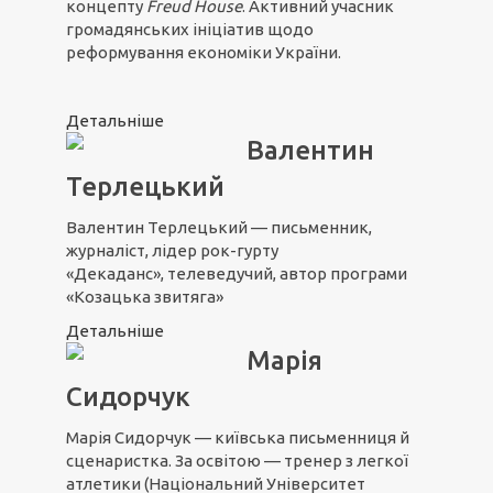
концепту
Freud House
. Активний учасник
громадянських ініціатив щодо
реформування економіки України.
Детальніше
Валентин
Терлецький
Валентин Терлецький — письменник,
журналіст, лідер рок-гурту
«Декаданс», телеведучий, автор програми
«Козацька звитяга»
Детальніше
Марія
Сидорчук
Марія Сидорчук — київська письменниця й
сценаристка. За освітою — тренер з легкої
атлетики (Національний Університет