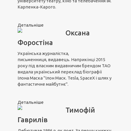
університету театру, кіно та телебачення ім.
Карпенка-Карого.
Детальніше
Оксана
Форостіна
Українська журналістка,
письменниця, видавець. Наприкінці 2015
року під власним видавничим брендом ТАО
видала український переклад біографії
Ілона Маска "Ілон Маск. Tesla, SpaceX і шлях у
фантастичне майбутнє".
Детальніше
Тимофій
Гаврилів
Дебютував 1986 р. як поет. За першу книжку