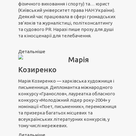
фізичного виховання і спорту) та… юрист
(Київський університет права НАН України).
Деякий час працювала в сфері громадських
зв’язків та журналістиці, політконсалтингу
та судового PR. Наразі пише прозу для душі
та кіносценарії для телебачення.
Детальніше
Марія
Козиренко
Марія Козиренко — харківська художниця і
письменниця. Дипломантка міжнародного
конкурсу «Гранослов», лауреатка обласного
конкурсу «Молодіжний лідер року-2004» у
номінації «Поет, письменник», переможниця
та призерка багатьох місцевих та
всеукраїнських літературних конкурсів, у
тому числі мережевих.
Детальніше