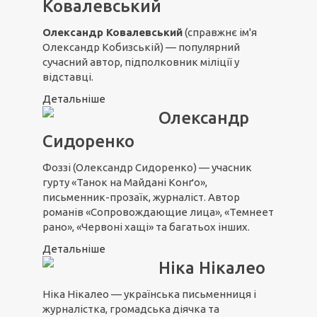
Ковалевський
Олександр Ковалевський
(справжнє ім'я
Олександр Кобизській) — популярний
сучасний автор, підполковник міліції у
відставці.
Детальніше
Олександр
Сидоренко
Фоззі (Олександр Сидоренко) — учасник
гурту «Танок на Майдані Конґо»,
письменник-прозаїк, журналіст. Автор
романів «Сопровождающие лица», «Темнеет
рано», «Червоні хащі» та багатьох інших.
Детальніше
Ніка Нікалео
Ніка Нікалео — українська письменниця і
журналістка, громадська діячка та