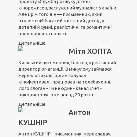
проекту «Служба розшуку дітей»,
кінорежисер, заслужений журналіст України.
Але крім того він — письменник, який
втілює свій багатий життєвий досвід у
дотепні й сумні, реалістичні та романтичні
оповідання та повісті.
Детальніше
Мітя ХОПТА
Київський письменник, блогер, креативний
директор pr-агенції. В минулому займався
журналістикою, організовував
кінофестивалі, працював на телебаченні.
Його слоган «Ти не один» канал «1+1»
використовує вже понад 20 років.
Детальніше
Антон
КУШНІР
Антон КУШНІР - письменник, перекладач,