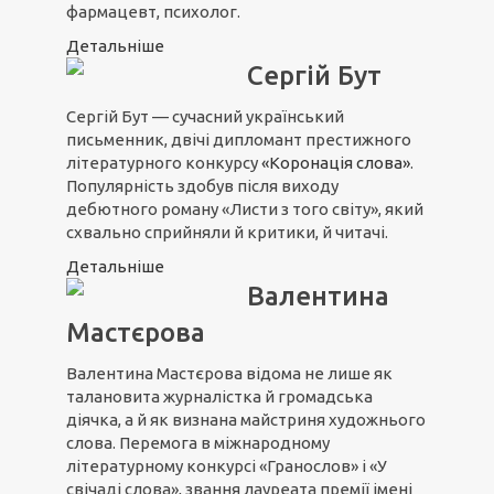
фармацевт, психолог.
Детальніше
Сергій Бут
Сергій Бут — сучасний український
письменник, двічі дипломант престижного
літературного конкурсу
«Коронація слова»
.
Популярність здобув після виходу
дебютного роману «Листи з того світу», який
схвально сприйняли й критики, й читачі.
Детальніше
Валентина
Мастєрова
Валентина Мастєрова відома не лише як
талановита журналістка й громадська
діячка, а й як визнана майстриня художнього
слова. Перемога в міжнародному
літературному конкурсі «Гранослов» і «У
свічаді слова», звання лауреата премії імені