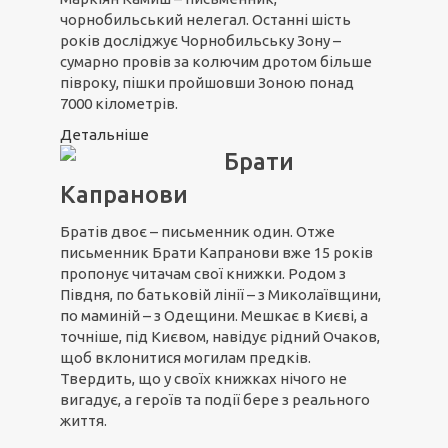
чорнобильський нелегал. Останні шість
років досліджує Чорнобильську Зону –
сумарно провів за колючим дротом більше
півроку, пішки пройшовши Зоною понад
7000 кілометрів.
Детальніше
Брати
Капранови
Братів двоє – письменник один. Отже
письменник Брати Капранови вже 15 років
пропонує читачам свої книжки. Родом з
Півдня, по батьковій лінії – з Миколаївщини,
по маминій – з Одещини. Мешкає в Києві, а
точніше, під Києвом, навідує рідний Очаков,
щоб вклонитися могилам предків.
Твердить, що у своїх книжках нічого не
вигадує, а героїв та події бере з реального
життя.