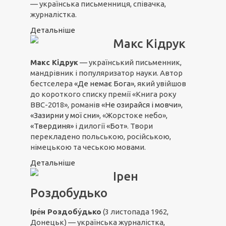
— українська письменниця, співачка,
журналістка.
Детальніше
Макс Кідрук
Макс Кідрук
— український письменник,
мандрівник і популяризатор науки. Автор
бестселера
«Де немає Бога»,
який увійшов
до короткого списку премії «Книга року
ВВС-2018», романів
«Не озирайся і мовчи»
,
«Зазирни у мої сни»
, «Жорстоке небо»,
«Твердиня»
і дилогії
«Бот»
. Твори
перекладено польською, російською,
німецькою та чеською мовами.
Детальніше
Ірен
Роздобудько
Іре́н Роздобу́дько
(3 листопада 1962,
Донецьк) — українська журналістка,