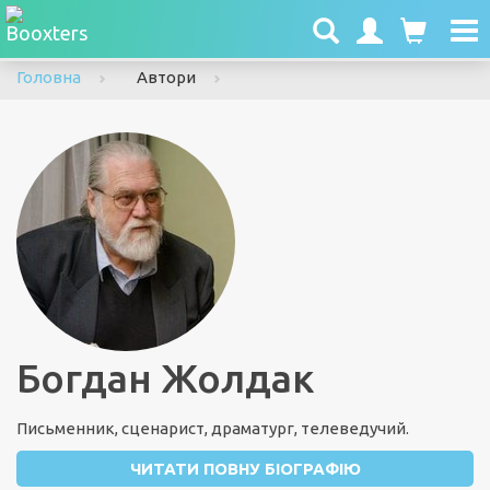
To
nav
Головна
Автори
Богдан Жолдак
Письменник, сценарист, драматург, телеведучий.
ЧИТАТИ ПОВНУ БІОГРАФІЮ