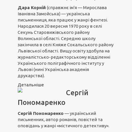
Дара Корній
(справжнє ім'я — Мирослава
Іванівна Замойська) — українська
письменниця, яка працює у жанрі фентезі.
Народилася 20 вересня 1970 року в селі
Секунь Старовижівського району
Волинської області. Середню школу
закінчила в селі Княже Сокальського району
Львівської області. Вищу освіту здобула на
журналістсько-редакторському відділенні
Українського поліграфічного інституту у
Львові (нині Українська академія
друкарства).
Детальніше
Сергій
Пономаренко
Сергій Пономаренко
— український
письменник, автор романів, повістей та
оповідань у жанрі «містичного детективу».