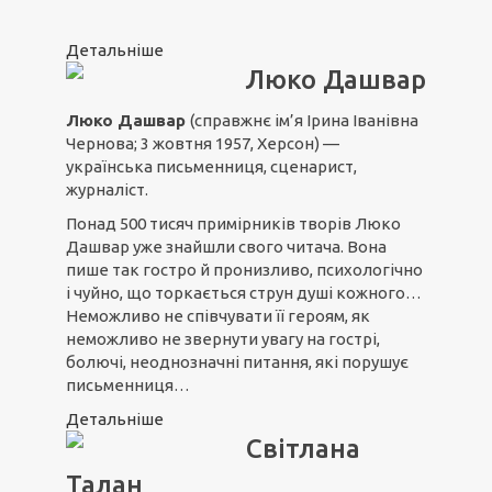
Детальніше
Люко Дашвар
Люко Дашвар
(справжнє ім’я Ірина Іванівна
Чернова; 3 жовтня 1957, Херсон) —
українська письменниця, сценарист,
журналіст.
Понад 500 тисяч примірників творів Люко
Дашвар уже знайшли свого читача. Вона
пише так гостро й пронизливо, психологічно
і чуйно, що торкається струн душі кожного…
Неможливо не співчувати її героям, як
неможливо не звернути увагу на гострі,
болючі, неоднозначні питання, які порушує
письменниця…
Детальніше
Світлана
Талан