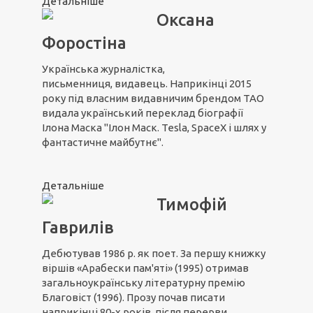
Детальніше
Оксана
Форостіна
Українська журналістка,
письменниця, видавець. Наприкінці 2015
року під власним видавничим брендом ТАО
видала український переклад біографії
Ілона Маска "Ілон Маск. Tesla, SpaceX і шлях у
фантастичне майбутнє".
Детальніше
Тимофій
Гаврилів
Дебютував 1986 р. як поет. За першу книжку
віршів «Арабески пам'яті» (1995) отримав
загальноукраїнську літературну премію
Благовіст (1996). Прозу почав писати
наприкінці 80-х років, після перерви