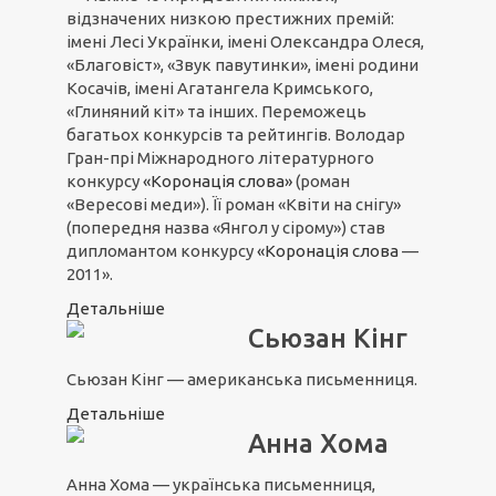
відзначених низкою престижних премій:
імені Лесі Українки, імені Олександра Олеся,
«Благовіст», «Звук павутинки», імені родини
Косачів, імені Агатангела Кримського,
«Глиняний кіт» та інших. Переможець
багатьох конкурсів та рейтингів. Володар
Гран-прі Міжнародного літературного
конкурсу
«Коронація слова»
(роман
«Вересові меди»). Її роман «Квіти на снігу»
(попередня назва «Янгол у сірому») став
дипломантом конкурсу
«Коронація слова
—
2011».
Детальніше
Сьюзан Кінг
Сьюзан Кінг — американська письменниця.
Детальніше
Анна Хома
Анна Хома — українська письменниця,