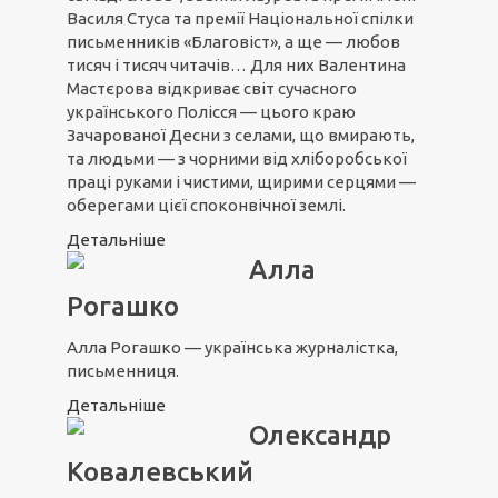
Василя Стуса та премії Національної спілки
письменників «Благовіст», а ще — любов
тисяч і тисяч читачів… Для них Валентина
Мастєрова відкриває світ сучасного
українського Полісся — цього краю
Зачарованої Десни з селами, що вмирають,
та людьми — з чорними від хліборобської
праці руками і чистими, щирими серцями —
оберегами цієї споконвічної землі.
Детальніше
Алла
Рогашко
Алла Рогашко — українська журналістка,
письменниця.
Детальніше
Олександр
Ковалевський