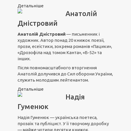
Детальніше
Анатолій
Дністровий
Анатолій Дністровий
— письменник і
художник. Автор понад 20 книжок поезії,
прози, есеїстики, зокрема романів «Пацики»,
«Дрозофіла над томом Канта», «Б-52» та
інших.
Після повномасштабного вторгнення
Анатолій долучився до Сил оборони України,
служить молодшим лейтенантом.
Детальніше
Надія
Гуменюк
Надія Гуменюк — українська поетеса,
прозаїк та публіцист. У її творчому доробку
— майже чотири десятки книжок,