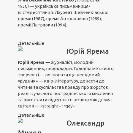
1930) — українська письменниця-
шістедесятниця. Лауреат Шевченківської
премії (1987), премії Антоновичів (1989),
премії Петрарки (1994).
Детальніше
Юрій Ярема
Юрій Ярема
— журналіст, молодий
письменник, перекладач. Головна мета його
творчості — розкопати ще невідомий
«рудник» — квір-літературу, донести до
читача та суспільства правду про жорстокі
реалії сучасного пострадянського мислення
та висвітлити відсутність різниці між двома
світами — «straight» і «gay».
Детальніше
Олександр
Михед