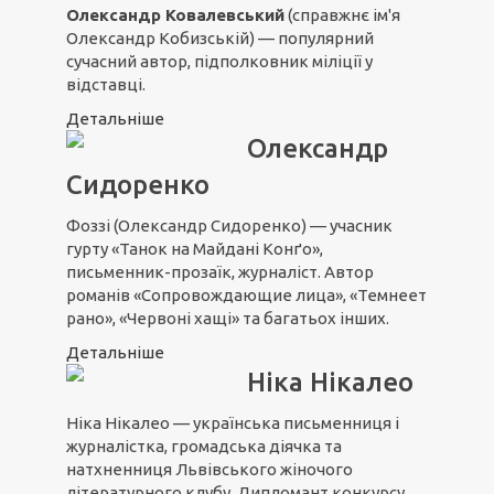
Олександр Ковалевський
(справжнє ім'я
Олександр Кобизській) — популярний
сучасний автор, підполковник міліції у
відставці.
Детальніше
Олександр
Сидоренко
Фоззі (Олександр Сидоренко) — учасник
гурту «Танок на Майдані Конґо»,
письменник-прозаїк, журналіст. Автор
романів «Сопровождающие лица», «Темнеет
рано», «Червоні хащі» та багатьох інших.
Детальніше
Ніка Нікалео
Ніка Нікалео — українська письменниця і
журналістка, громадська діячка та
натхненниця Львівського жіночого
літературного клубу. Дипломант конкурсу