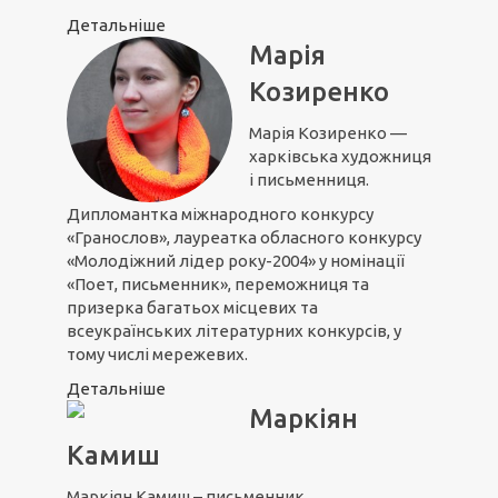
Детальніше
Марія
Козиренко
Марія Козиренко —
харківська художниця
і письменниця.
Дипломантка міжнародного конкурсу
«Гранослов», лауреатка обласного конкурсу
«Молодіжний лідер року-2004» у номінації
«Поет, письменник», переможниця та
призерка багатьох місцевих та
всеукраїнських літературних конкурсів, у
тому числі мережевих.
Детальніше
Маркіян
Камиш
Маркіян Камиш – письменник,