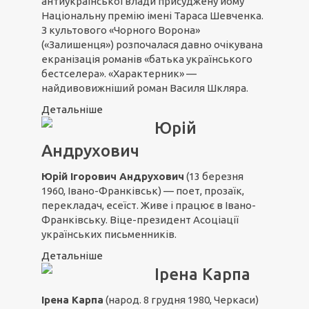
антиукраїнської влади присуджену йому
Національну премію імені Тараса Шевченка.
З культового «Чорного Ворона»
(«Залишенця») розпочалася давно очікувана
екранізація романів «батька українського
бестселера». «Характерник» —
найдивовижніший роман Василя Шкляра.
Детальніше
Юрій
Андрухович
Юрій Ігорович Андрухович
(13 березня
1960, Івано-Франківськ) — поет, прозаїк,
перекладач, есеїст. Живе і працює в Івано-
Франківську. Віце-президент Асоціації
українських письменників.
Детальніше
Ірена Карпа
Ірена Карпа
(народ. 8 грудня 1980, Черкаси)