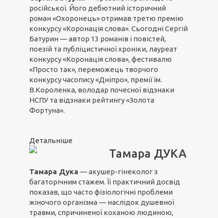
російської. Його дебютний історичний
роман «Охоронець» отримав третю премію
конкурсу «Коронація слова». Сьогодні Сергій
Батурин — автор 13 романів і повістей,
поезій та публіцистичної хроніки, лауреат
конкурсу «Коронація слова», фестивалю
«Просто так», переможець творчого
конкурсу часопису «Дніпро», премії їм.
В.Короленка, володар почесної відзнаки
НСПУ та відзнаки рейтингу «Золота
Фортуна».
Детальніше
Тамара ДУКА
Тамара Дука
— акушер-гінеколог з
багаторічним стажем. Її практичний досвід
показав, що часто фізіологічні проблеми
жіночого організма — наслідок душевної
травми, спричиненої коханою людиною,