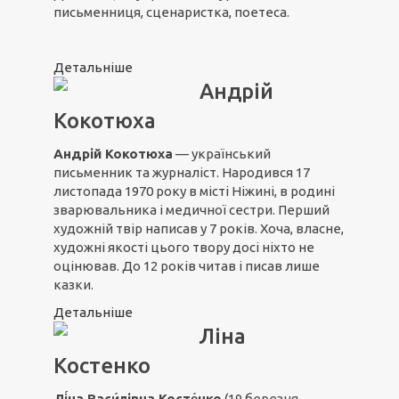
письменниця, сценаристка, поетеса.
Детальніше
Андрій
Кокотюха
Андрій Кокотюха
— український
письменник та журналіст. Народився 17
листопада 1970 року в місті Ніжині, в родині
зварювальника і медичної сестри. Перший
художній твір написав у 7 років. Хоча, власне,
художні якості цього твору досі ніхто не
оцінював. До 12 років читав і писав лише
казки.
Детальніше
Ліна
Костенко
Лі́на Васи́лівна
Косте́нко
(19 березня