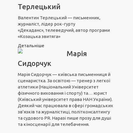
Терлецький
Валентин Терлецький — письменник,
журналіст, лідер рок-гурту
«Декаданс», телеведучий, автор програми
«Козацька звитяга»
Детальніше
Марія
Сидорчук
Марія Сидорчук — київська письменниця й
сценаристка. За освітою — тренер з легкої
атлетики (Національний Університет
фізичного виховання і спорту) та… юрист
(Київський університет права НАН України).
Деякий час працювала в сфері громадських
зв’язків та журналістиці, політконсалтингу
та судового PR. Наразі пише прозу для душі
та кіносценарії для телебачення.