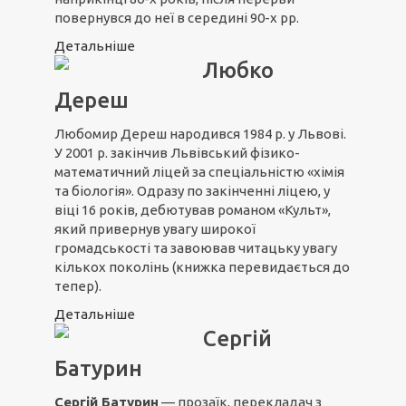
повернувся до неї в середині 90-х рр.
Детальніше
Любко
Дереш
Любомир Дереш народився 1984 р. у Львові.
У 2001 р. закінчив Львівський фізико-
математичний ліцей за спеціальністю «хімія
та біологія». Одразу по закінченні ліцею, у
віці 16 років, дебютував романом «Культ»,
який привернув увагу широкої
громадськості та завоював читацьку увагу
кількох поколінь (книжка перевидається до
тепер).
Детальніше
Сергій
Батурин
Сергій Батурин
— прозаїк, перекладач з