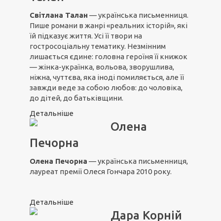
Світлана Талан
— українська письменниця.
Пише романи в жанрі «реальних історій», які
їй підказує життя. Усі її твори на
гостросоціальну тематику. Незмінним
лишається єдине: головна героїня її книжок
— жінка-українка, вольова, зворушлива,
ніжна, чуттєва, яка іноді помиляється, але її
завжди веде за собою любов: до чоловіка,
до дітей, до батьківщини.
Детальніше
Олена
Печорна
Олена Печорна
— українська письменниця,
лауреат премії Олеся Гончара 2010 року.
Детальніше
Дара Корній