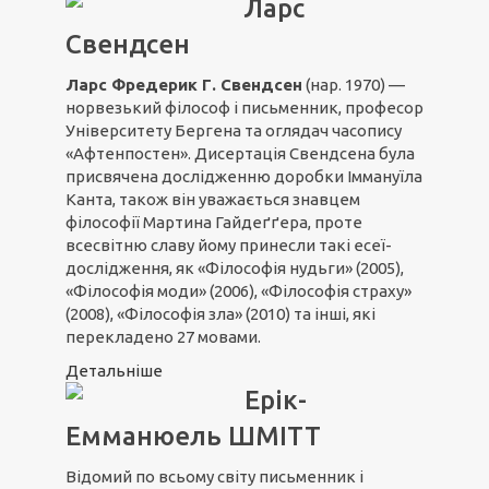
Ларс
Свендсен
Ларс Фредерик Г. Свендсен
(нар. 1970) —
норвезький філософ і письменник, професор
Університету Бергена та оглядач часопису
«Афтенпостен». Дисертація Свендсена була
присвячена дослідженню доробки Іммануїла
Канта, також він уважається знавцем
філософії Мартина Гайдеґґера, проте
всесвітню славу йому принесли такі есеї-
дослідження, як «Філософія нудьги» (2005),
«Філософія моди» (2006), «Філософія страху»
(2008), «Філософія зла» (2010) та інші, які
перекладено 27 мовами.
Детальніше
Ерік-
Емманюель ШМІТТ
Відомий по всьому світу письменник і