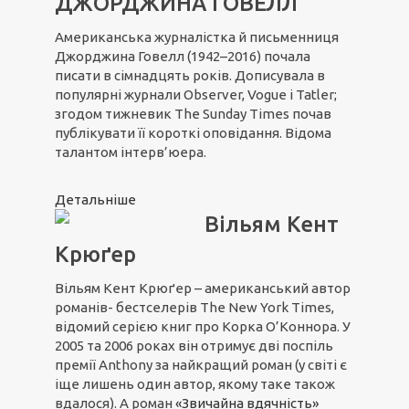
ДЖОРДЖИНА ГОВЕЛЛ
Американська журналістка й письменниця
Джорджина Говелл (1942–2016) почала
писати в сімнадцять років. Дописувала в
популярні журнали Observer, Vogue і Tatler;
згодом тижневик The Sunday Times почав
публікувати її короткі оповідання. Відома
талантом інтерв’юера.
Детальніше
Вільям Кент
Крюґер
Вільям Кент Крюґер – американський автор
романів- бестселерів The New York Times,
відомий серією книг про Корка О’Коннора. У
2005 та 2006 роках він отримує дві поспіль
премії Anthony за найкращий роман (у світі є
іще лишень один автор, якому таке також
вдалося). А роман
«Звичайна вдячність»