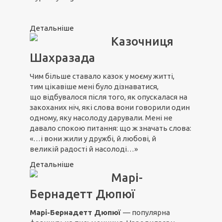
Детальніше
Казочниця
Шахразада
Чим більше ставало казок у моєму житті,
тим цікавіше мені було дізнаватися,
що відбувалося після того, як опускалася на
закоханих ніч, які слова вони говорили один
одному, яку насолоду дарували. Мені не
давало спокою питання: що ж значать слова:
«…і вони жили у дружбі, й любові, й
великій радості й насолоді…»
Детальніше
Марі-
Бернадетт Дюпюї
Марі-Бернадетт Дюпюї
— популярна