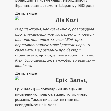
французька письменниця. Народилася у
Франції, в департаменті Шарант, у 1952 році.
Детальніше
Ліз Колі
«
Перша історія, написана мною, розповідала
про групу дослідників, які перетнули пористі
рівнини, піднялися на високі Білі гори,
перепливли гаряче море і досягли нарешті
своєї мети. Це розповідь про бактерії
стрептокока, що потрапили в горло людини.
Мені було одинадцять, і я любила незвичайні
кінцівки
».
Детальніше
Ерік Вальц
Ерік Вальц
— популярний німецький
письменник, працює в жанрі історичних
романів. Також пише детективи під
псевдонімом Ерік Берг.