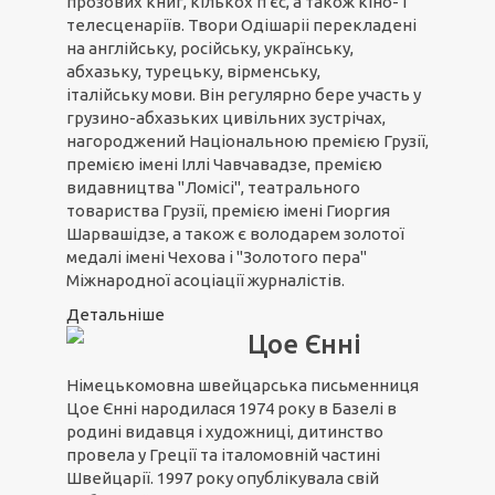
прозових книг, кількох п'єс, а також кіно- і
телесценаріїв. Твори Одішаріі перекладені
на англійську, російську, українську,
абхазьку, турецьку, вірменську,
італійську мови. Він регулярно бере участь у
грузино-абхазьких цивільних зустрічах,
нагороджений Національною премією Грузії,
премією імені Іллі Чавчавадзе, премією
видавництва "Ломісі", театрального
товариства Грузії, премією імені Гиоргия
Шарвашідзе, а також є володарем золотої
медалі імені Чехова і "Золотого пера"
Міжнародної асоціації журналістів.
Детальніше
Цое Єнні
Німецькомовна швейцарська письменниця
Цое Єнні народилася 1974 року в Базелі в
родині видавця і художниці, дитинство
провела у Греції та італомовній частині
Швейцарії. 1997 року опублікувала свій