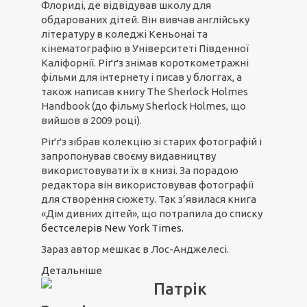
Флориді, де відвідував школу для
обдарованих дітей. Він вивчав англійську
літературу в коледжі Кеньонаі та
кінематографію в Університеті Південної
Каліфорнії. Ріґґз знімав короткометражні
фільми для інтернету і писав у блоггах, а
також написав книгу The Sherlock Holmes
Handbook (до фільму Sherlock Holmes, що
вийшов в 2009 році).
Ріґґз зібрав колекцію зі старих фотографій і
запропонував своєму видавництву
використовувати їх в книзі. За порадою
редактора він використовував фотографії
для створення сюжету. Так з’явилася книга
«Дім дивних дітей», що потрапила до списку
бестселерів New York Times
.
Зараз автор мешкає в Лос-Анджелесі.
Детальніше
Патрік