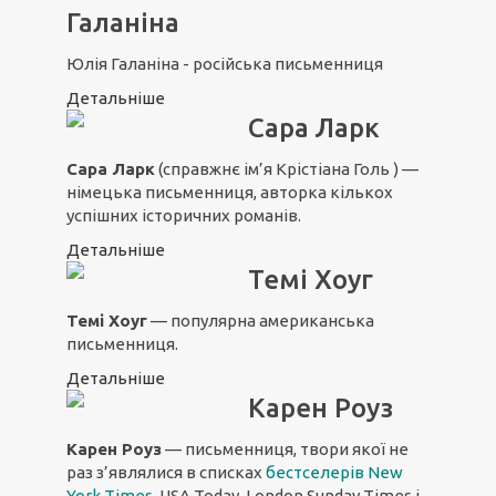
Галаніна
Юлія Галаніна - російська письменниця
Детальніше
Сара Ларк
Сара Ларк
(справжнє ім’я Крістіана Голь ) —
німецька письменниця, авторка кількох
успішних історичних романів.
Детальніше
Темі Хоуг
Темі Хоуг
— популярна американська
письменниця.
Детальніше
Карен Роуз
Карен Роуз
— письменниця, твори якої не
раз з’являлися в списках
бестселерів New
York Times
, USA Today, London Sunday Times і