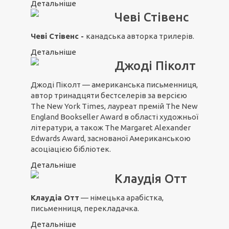
Детальніше
Чеві Стівенс
Чеві Стівенс -
канадська авторка трилерів.
Детальніше
Джоді Піколт
Джоді Піколт — американська письменниця,
автор тринадцяти бестселерів за версією
The New York Times, лауреат премій The New
England Bookseller Award в області художньої
літератури, а також The Margaret Alexander
Edwards Award, заснованої Американською
асоціацією бібліотек.
Детальніше
Клаудія Отт
Клаудіа Отт
— німецька арабістка,
письменниця, перекладачка.
Детальніше