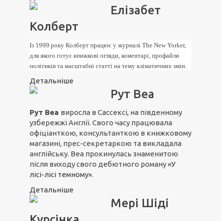
Елізабет
Колберт
Із 1999 року Колберт працює у журналі The New Yorker,
для якого готує книжкові огляди, коментарі, профайли
політиків та масштабні статті на тему кліматичних змін.
Детальніше
Рут Веа
Рут Веа
виросла в Сассексі, на південному
узбережжі Англії. Свого часу працювала
офіціанткою, консультанткою в книжковому
магазині, прес-секретаркою та викладала
англійську. Веа прокинулась знаменитою
після виходу свого дебютного роману
«У
лісі-лісі темному»
.
Детальніше
Мері Шіді
Курсінка