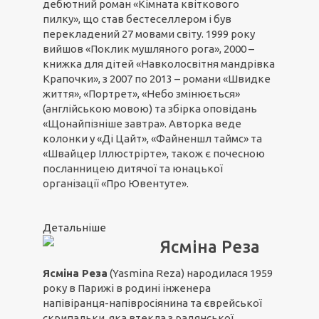
дебютний роман «Кімната квіткового
пилку», що став бестеселлером і був
перекладений 27 мовами світу. 1999 року
вийшов «Поклик мушляного рога», 2000 –
книжка для дітей «Навколосвітня мандрівка
Крапочки», з 2007 по 2013 – романи «Швидке
життя», «Портрет», «Небо змінюється»
(англійською мовою) та збірка оповідань
«Щонайпізніше завтра». Авторка веде
колонки у «Ді Цайт», «Файненшл таймс» та
«Швайцер Іллюстрірте», також є почесною
посланницею дитячої та юнацької
організації «Про Ювентуте».
Детальніше
Ясміна Реза
Ясміна Реза
(Yasmina Reza) народилася 1959
року в Парижі в родині інженера
напівіранця-напівросіянина та єврейської
скрипальки, яка втекла з радянської