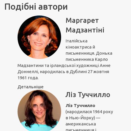
Подібні автори
Маргарет
Мадзантіні
Італійська
кіноактриса й
письменниця. Донька
письменника Карло
Мадзантини та ірландської художниці Анне
Доннеллі, народилась в Дублині 27 жовтня
1961 года.
Детальніше
Ліз Туччилло
Ліз Туччилло
(народилася 1964 року
в Нью-Йорку) —
американська
письменниця і