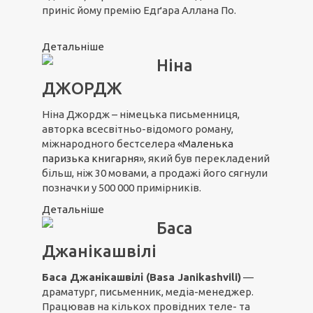
приніс йому премію Едґара Аллана По.
Детальніше
Ніна
ДЖОРДЖ
Ніна Джордж – німецька письменниця,
авторка всесвітньо-відомого роману,
міжнародного бестселера
«Маленька
паризька книгарня»
, який був перекладений
більш, ніж 30 мовами, а продажі його сягнули
позначки у 500 000 примірників.
Детальніше
Баса
Джанікашвілі
Баса Джанікашвілі (Basa Janikashvili)
—
драматург, письменник, медіа-менеджер.
Працював на кількох провідних теле- та