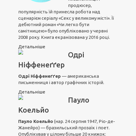
продюсер,
популярність їй принесла робота над
сценарієм серіалу «Секс у великому місті». Її
дебютний роман «Чи легко бути
самітницею» було опубліковано у червні
2008 року. Книга екранізована у 2016 році.
Детальніше
Одрі
Ніффенеґґер
Одрі Ніффенеґґер
— американська
письменниця і автор графічних історій.
Детальніше
Пауло
Коельйо
Пауло Коельйо
(нар. 24 серпня 1947, Ріо-де-
Жанейро) — бразильський прозаїк і поет.
Опублікував у цілому більше 20 книжок: