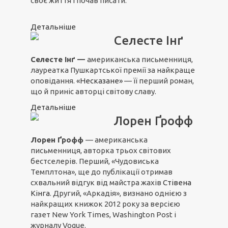
своє життя і почав писати.
Детальніше
Селесте Інґ
Селесте Інґ —
американська письменниця,
лауреатка Пушкартської премії за найкраще
оповідання.
«Несказане»
— її перший роман,
що й приніс авторці світову славу.
Детальніше
Лорен Ґрофф
Лорен Ґрофф
— американська
письменниця, авторка трьох світових
бестселерів. Перший, «Чудовиська
Темплтона», ще до публікації отримав
схвальний відгук від майстра жахів
Стівена
Кінга
. Другий, «Аркадія», визнано однією з
найкращих книжок 2012 року за версією
газет New York Times, Washington Post і
журналу Vogue.