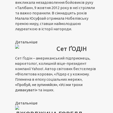
викликала незадоволення бойовиків руху
«Талібан», 9 жовтня 2012 року в неї стріляли
та важко поранили. В сімнадцять років
Малала Юсуфзай отримала Нобелівську
премію миру, ставши наймолодшою
лауреаткою в історії нагороди.
Детальніше
Сет ҐОДІН
Сет Ґодін – американський підприємець,
маркетолог, колишній віце-президент
компанії Yahoo!. Автор світових бестселерів
«Фіолетова корова», «Лідер є у кожному.
Племена в епоху соціальних мереж»,
«Пробуй, не зупиняйся»
,
«Усі ми трохи
дивакуваті»
та інших.
Детальніше