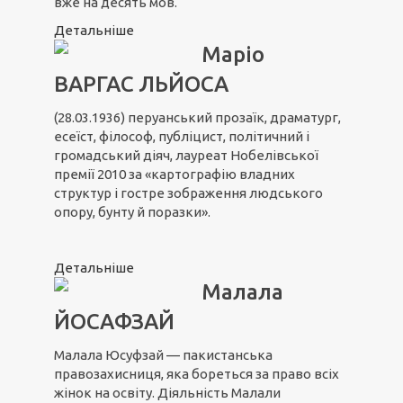
вже на десять мов.
Детальніше
Маріо
ВАРГАС ЛЬЙОСА
(28.03.1936) перуанський прозаїк, драматург,
есеїст, філософ, публіцист, політичний і
громадський діяч, лауреат Нобелівської
премії 2010 за «картографію владних
структур і гостре зображення людського
опору, бунту й поразки».
Детальніше
Малала
ЙОСАФЗАЙ
Малала Юсуфзай — пакистанська
правозахисниця, яка бореться за право всіх
жінок на освіту. Діяльність Малали