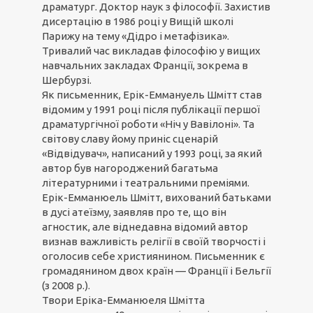
драматург. Доктор наук з філософії. Захистив
дисертацію в 1986 році у Вищій школі
Парижу на тему «Дідро і метафізика».
Тривалий час викладав філософію у вищих
навчальних закладах Франції, зокрема в
Шербурзі.
Як письменник, Ерік-Еммануель Шмітт став
відомим у 1991 році після публікації першої
драматургічної роботи «Ніч у Вавілоні». Та
світову славу йому приніс сценарій
«Відвідувач», написаний у 1993 році, за який
автор був нагороджений багатьма
літературними і театральними преміями.
Ерік-Емманюель Шмітт, вихований батьками
в дусі атеїзму, заявляв про те, що він
агностик, але віднедавна відомий автор
визнав важливість релігії в своїй творчості і
оголосив себе християнином. Письменник є
громадянином двох країн — Франції і Бельгії
(з 2008 р.).
Твори Еріка-Емманюеля Шмітта