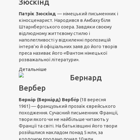
Зюскінд
Патрік Зюскінд
— німецький письменник і
кіносценарист. Народився в Амбаху біля
Штарнбергського озера. Завдяки своєму
відлюдному життєвому стилю і
наполегливості у відхиленні пропозицій
інтерв’ю й офіціальних заяв до його творів
преса називає його «Фантом німецької
розважальної літератури».
Детальніше
Бернард
Вербер
Берна́р (Берна́рд) Вербе́р
(18 вересня
1961) — французький прозаїк єврейського
походження. Сучасний письменник Франції,
твори якого чи не найбільше читають у
Франції та світі. На батьківщині його твори
розійшлися накладом понад 5 млн, за
кордоном продано понад 10 млн