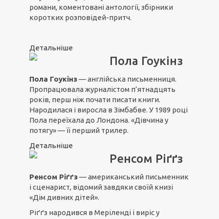
романи, коментовані антології, збірники
коротких розповідей-притч.
Детальніше
Пола Гоукінз
Пола Гоукінз
— англійська письменниця.
Пропрацювала журналістом п’ятнадцять
років, перш ніж почати писати книги.
Народилася і виросла в Зімбабве. У 1989 році
Пола переїхала до Лондона. «Дівчина у
потягу» — її перший трилер.
Детальніше
Ренсом Ріґґз
Ренсом Ріґґз
— американський письменник
і сценарист, відомий завдяки своїй книзі
«Дім дивних дітей».
Ріґґз народився в Меріленді і виріс у