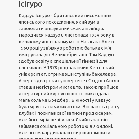
Ісігуро
Кадзуо Ісігуро - британський письменник
японського походження, який зумів
завоювати вишуканий смак англійців.
Народився Кадзуо 8 листопада 1954 року в
великому японському місті Нагасакі. Але в
1960 році у зв'язку з роботою батька сім'я
емігрувала до Великобританії. Там Кадзуо
здобув освіту в спеціальної гімназії для
хлопчиків. У 1978 році закінчив Кентський
університет, отримавши ступінь бакалавра.
А через два роки і університет Східної Англії,
ставши магістром мистецтв. Також пройшов
літературний курс успішного викладача
Малькольма Бредбері. В юності у Кадзуо
була мрія стати музикантом. Він навіть грав у
клубах і посилав свої записи продюсерам.
Але його мрія не збулася. Якийсь час він
займався соціальною роботою в Лондоні.
Але потім кардинально вирішив змінити