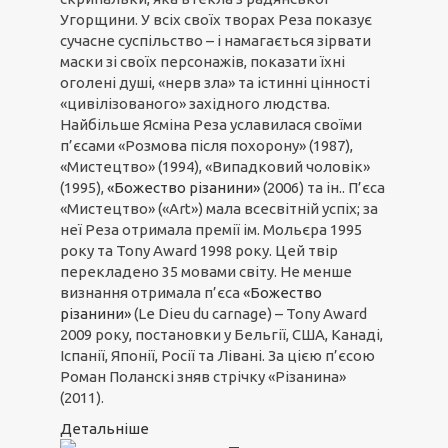
Угорщини. У всіх своїх творах Реза показує
сучасне суспільство – і намагається зірвати
маски зі своїх персонажів, показати їхні
оголені душі, «нерв зла» та істинні цінності
«цивілізованого» західного людства.
Найбільше Ясміна Реза уславилася своїми
п’єсами «Розмова після похорону» (1987),
«Мистецтво» (1994), «Випадковий чоловік»
(1995),
«Божество різанини»
(2006) та ін.. П’єса
«Мистецтво» («Art») мала всесвітній успіх; за
неї Реза отримала премії ім. Мольєра 1995
року та Tony Award 1998 року. Цей твір
перекладено 35 мовами світу. Не менше
визнання отримала п’єса
«Божество
різанини»
(Le Dieu du carnage) – Tony Award
2009 року, постановки у Бельгії, США, Канаді,
Іспанії, Японії, Росії та Лівані. За цією п’єсою
Роман Поланскі зняв стрічку «Різанина»
(2011).
Детальніше