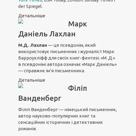
der Spiegel.
Детальніше
Марк
Даніель Лахлан
М.Д. Лахлан
— це псевдонім, який
використовує письменник і журналіст Марк
Барроукліфф для своїх книг-фентезі. «М. Д.»
в псевдонімі автора означає «Марк Даніель»
— справжнє ім’я письменника.
Детальніше
Філіп
Ванденберг
Філіп Ванденберг — німецький письменник,
автор науково-популярних книг та
сенсаційних історичних і детективних
романів.