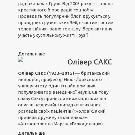
радіоканалах Грузії. Від 2003 року — голова
креативного бюро радіо «Уцнобі».
Провадить популярний блог, друкується у
провідних грузинських ЗМІ, є частим гостем
телевізійних і радіо ток-шоу. Бере активну
участь у суспільному житті Грузії.
Детальніше
Олівер САКС
Олівер Сакс (1933–2015) —
британський
невролог, професор Нью-Йоркського
університету, один із найвідоміших
популяризаторів медичної науки. Світову
славу Саксу принесли книжки, в яких він
описав незвичайні випадки психічних
розладів своїх пацієнтів («Чоловік, який
прийняв дружину за капелюха»,
«Антрополог на Марсі», «Галюцинації»).
Детальніше