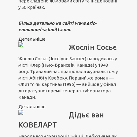
перекладено 40 мовами світу та інсценовані
у 50 країнах.
Більш детально на сайті
www.eric-
emmanuel-schmitt.com
.
Детальніше
Жослін Сосьє
Жослін Сосьє (Jocelyne Saucier) народилась у
місті Клер (Нью-Брансвік, Канада) у 1948
році. Тривалий час працювала журналістом у
місті Абітібі у Квебеку. Перший же роман —
«Життя як картина» (1996) — вийшов у фінал
літературної премії генерал-губернатора
Канади.
Детальніше
Дідьє ван
КОВЕЛАРТ
Народився у 1960 році у Ніцці. Дебютував як