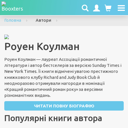
To
nav
Головна
Автори
Роуен Коулман
Роуен Коулман — лауреат Ассоціації романтичної
літератури і автор бестселерів за версією Sunday Times і
New York Times
. Її книги відмічені увагою престижного
книжкового клубу Richard and Judy Book Club й
неодноразово отримували нагороди в номінації
«Кращий романтичний роман року» за версіями
різноманітних видань.
ЧИТАТИ ПОВНУ БІОГРАФІЮ
Популярні книги автора