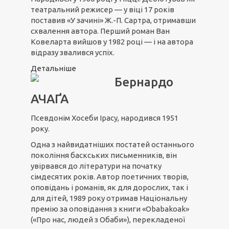
театральний режисер — у віці 17 років
поставив «У зачині» Ж.-П. Сартра, отримавши
схвалення автора. Перший роман Ван
Ковеларта вийшов у 1982 році — і на автора
відразу звалився успіх.
Детальніше
Бернардо
АЧАҐА
Псевдонім Хосеби Ірасу, народився 1951
року.
Одна з найвидатніших постатей останнього
покоління баскських письменників, він
увірвався до літератури на початку
сімдесятих років. Автор поетичних творів,
оповідань і романів, як для дорослих, так і
для дітей, 1989 року отримав Національну
премію за оповідання з книги «Obabakoak»
(«Про нас, людей з Обаби»), перекладеної