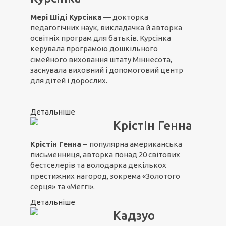
Мері Шіді Курсінка
— докторка
педагогічних наук, викладачка й авторка
освітніх програм для батьків. Курсінка
керувала програмою дошкільного
сімейного виховання штату Міннесота,
заснувала виховний і допомоговий центр
для дітей і дорослих.
Детальніше
Крістін Генна
Крістін Генна –
популярна американська
письменниця, авторка понад 20 світових
бестселерів та володарка декількох
престижних нагород, зокрема «Золотого
серця» та «Меггі».
Детальніше
Кадзуо