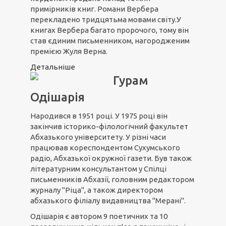
примірників книг. Романи Вербера
перекладено тридцятьма мовами світу.У
книгах Вербера багато пророчого, тому він
став єдиним письменником, нагородженим
премією Жуля Верна.
Детальніше
Гурам
Одішарія
Народився в 1951 році. У 1975 році він
закінчив історико-філологічний факультет
Абхазького університету. У різні часи
працював кореспондентом Сухумського
радіо, Абхазької окружної газети. Був також
літературним консультантом у Спілці
письменників Абхазії, головним редактором
журналу "Ріца", а також директором
абхазького філіалу видавництва "Мерані".
Одішарія є автором 9 поетичних та 10