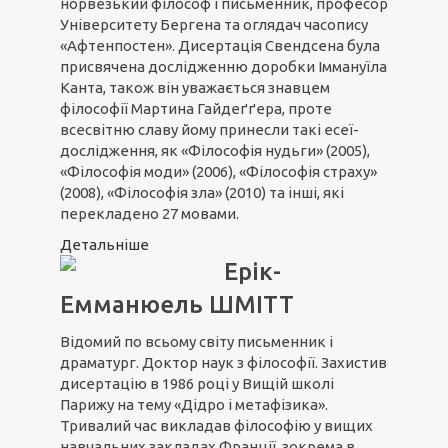
норвезький філософ і письменник, професор
Університету Бергена та оглядач часопису
«Афтенпостен». Дисертація Свендсена була
присвячена дослідженню доробки Іммануїла
Канта, також він уважається знавцем
філософії Мартина Гайдеґґера, проте
всесвітню славу йому принесли такі есеї-
дослідження, як «Філософія нудьги» (2005),
«Філософія моди» (2006), «Філософія страху»
(2008), «Філософія зла» (2010) та інші, які
перекладено 27 мовами.
Детальніше
Ерік-
Емманюель ШМІТТ
Відомий по всьому світу письменник і
драматург. Доктор наук з філософії. Захистив
дисертацію в 1986 році у Вищій школі
Парижу на тему «Дідро і метафізика».
Тривалий час викладав філософію у вищих
навчальних закладах Франції, зокрема в