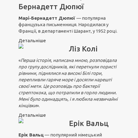
Бернадетт Дюпюї
Марі-Бернадетт Дюпюї
— популярна
французька письменниця. Народилася у
Франції, в департаменті Шарант, у 1952 році.
Детальніше
Ліз Колі
«
Перша історія, написана мною, розповідала
про групу дослідників, які перетнули пористі
рівнини, піднялися на високі Білі гори,
перепливли гаряче море і досягли нарешті
своєї мети. Це розповідь про бактерії
стрептокока, що потрапили в горло людини.
Мені було одинадцять, і я любила незвичайні
кінцівки
».
Детальніше
Ерік Вальц
Ерік Вальц
— популярний німецький