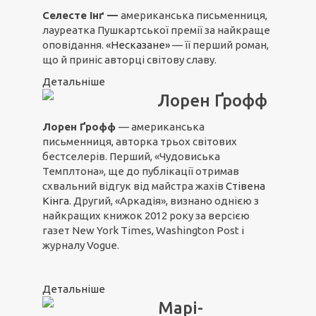
Селесте Інґ —
американська письменниця,
лауреатка Пушкартської премії за найкраще
оповідання.
«Несказане»
— її перший роман,
що й приніс авторці світову славу.
Детальніше
Лорен Ґрофф
Лорен Ґрофф
— американська
письменниця, авторка трьох світових
бестселерів. Перший, «Чудовиська
Темплтона», ще до публікації отримав
схвальний відгук від майстра жахів
Стівена
Кінга
. Другий, «Аркадія», визнано однією з
найкращих книжок 2012 року за версією
газет New York Times, Washington Post і
журналу Vogue.
Детальніше
Марі-