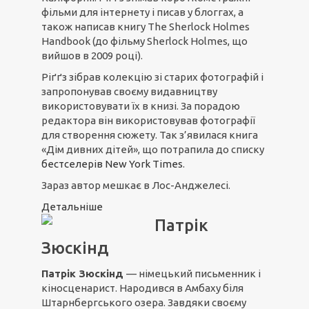
фільми для інтернету і писав у блоггах, а
також написав книгу The Sherlock Holmes
Handbook (до фільму Sherlock Holmes, що
вийшов в 2009 році).
Ріґґз зібрав колекцію зі старих фотографій і
запропонував своєму видавництву
використовувати їх в книзі. За порадою
редактора він використовував фотографії
для створення сюжету. Так з’явилася книга
«Дім дивних дітей», що потрапила до списку
бестселерів New York Times
.
Зараз автор мешкає в Лос-Анджелесі.
Детальніше
Патрік
Зюскінд
Патрік Зюскінд
— німецький письменник і
кіносценарист. Народився в Амбаху біля
Штарнбергського озера. Завдяки своєму