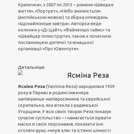
Крапочки», з 2007 по 2013 – романи «Швидке
життя», «Портрет», «Небо змінюється»
(англійською мовою) та збірка оповідань
«Щонайпізніше завтра». Авторка веде
колонки у «Ді Цайт», «Файненшл таймс» та
«Швайцер Іллюстрірте», також є почесною
посланницею дитячої та юнацької
організації «Про Ювентуте».
Детальніше
Ясміна Реза
Ясміна Реза
(Yasmina Reza) народилася 1959
року в Парижі в родині інженера
напівіранця-напівросіянина та єврейської
скрипальки, яка втекла з радянської
Угорщини. У всіх своїх творах Реза показує
сучасне суспільство – і намагається зірвати
маски зі своїх персонажів, показати їхні
оголені душі, «нерв зла» та істинні цінності