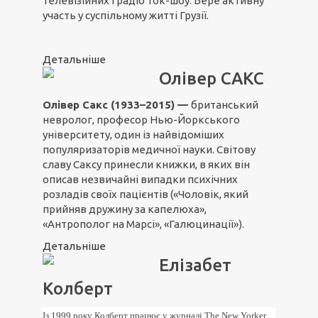
телевізійних і радіо ток-шоу. Бере активну
участь у суспільному житті Грузії.
Детальніше
Олівер САКС
Олівер Сакс (1933–2015) —
британський
невролог, професор Нью-Йоркського
університету, один із найвідоміших
популяризаторів медичної науки. Світову
славу Саксу принесли книжки, в яких він
описав незвичайні випадки психічних
розладів своїх пацієнтів («Чоловік, який
прийняв дружину за капелюха»,
«Антрополог на Марсі», «Галюцинації»).
Детальніше
Елізабет
Колберт
Із 1999 року Колберт працює у журналі The New Yorker,