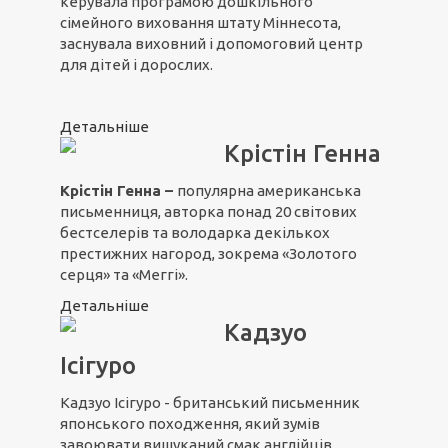
керувала програмою дошкільного
сімейного виховання штату Міннесота,
заснувала виховний і допомоговий центр
для дітей і дорослих.
Детальніше
Крістін Генна
Крістін Генна –
популярна американська
письменниця, авторка понад 20 світових
бестселерів та володарка декількох
престижних нагород, зокрема «Золотого
серця» та «Меггі».
Детальніше
Кадзуо
Ісігуро
Кадзуо Ісігуро - британський письменник
японського походження, який зумів
завоювати вишуканий смак англійців.