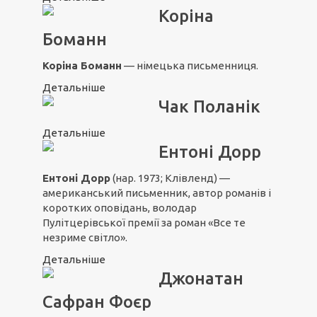
Коріна
Боманн
Коріна Боманн
— німецька письменниця.
Детальніше
Чак Поланік
Детальніше
Ентоні Дорр
Ентоні Дорр
(нар. 1973; Клівленд) —
американський письменник, автор романів і
коротких оповідань, володар
Пулітцерівської премії за роман «
Все те
незриме світло
».
Детальніше
Джонатан
Сафран Фоєр