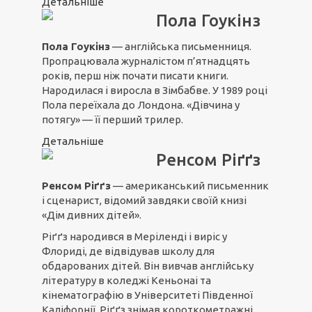
Детальніше
Пола Гоукінз
Пола Гоукінз
— англійська письменниця.
Пропрацювала журналістом п’ятнадцять
років, перш ніж почати писати книги.
Народилася і виросла в Зімбабве. У 1989 році
Пола переїхала до Лондона. «Дівчина у
потягу» — її перший трилер.
Детальніше
Ренсом Ріґґз
Ренсом Ріґґз
— американський письменник
і сценарист, відомий завдяки своїй книзі
«Дім дивних дітей».
Ріґґз народився в Меріленді і виріс у
Флориді, де відвідував школу для
обдарованих дітей. Він вивчав англійську
літературу в коледжі Кеньонаі та
кінематографію в Університеті Південної
Каліфорнії. Ріґґз знімав короткометражні