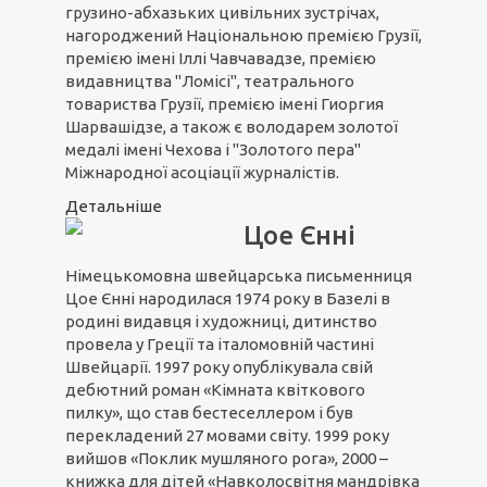
грузино-абхазьких цивільних зустрічах,
нагороджений Національною премією Грузії,
премією імені Іллі Чавчавадзе, премією
видавництва "Ломісі", театрального
товариства Грузії, премією імені Гиоргия
Шарвашідзе, а також є володарем золотої
медалі імені Чехова і "Золотого пера"
Міжнародної асоціації журналістів.
Детальніше
Цое Єнні
Німецькомовна швейцарська письменниця
Цое Єнні народилася 1974 року в Базелі в
родині видавця і художниці, дитинство
провела у Греції та італомовній частині
Швейцарії. 1997 року опублікувала свій
дебютний роман «Кімната квіткового
пилку», що став бестеселлером і був
перекладений 27 мовами світу. 1999 року
вийшов «Поклик мушляного рога», 2000 –
книжка для дітей «Навколосвітня мандрівка