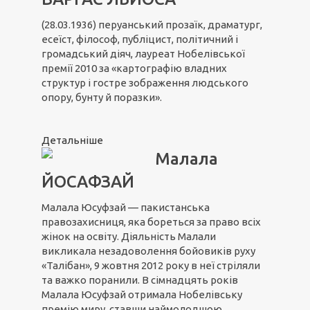
(28.03.1936) перуанський прозаїк, драматург,
есеїст, філософ, публіцист, політичний і
громадський діяч, лауреат Нобелівської
премії 2010 за «картографію владних
структур і гостре зображення людського
опору, бунту й поразки».
Детальніше
Малала
ЙОСАФЗАЙ
Малала Юсуфзай — пакистанська
правозахисниця, яка бореться за право всіх
жінок на освіту. Діяльність Малали
викликала незадоволення бойовиків руху
«Талібан», 9 жовтня 2012 року в неї стріляли
та важко поранили. В сімнадцять років
Малала Юсуфзай отримала Нобелівську
премію миру, ставши наймолодшою