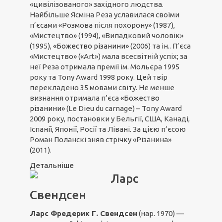
«цивілізованого» західного людства.
Найбільше Ясміна Реза уславилася своїми
п’єсами «Розмова після похорону» (1987),
«Мистецтво» (1994), «Випадковий чоловік»
(1995),
«Божество різанини»
(2006) та ін.. П’єса
«Мистецтво» («Art») мала всесвітній успіх; за
неї Реза отримала премії ім. Мольєра 1995
року та Tony Award 1998 року. Цей твір
перекладено 35 мовами світу. Не менше
визнання отримала п’єса
«Божество
різанини»
(Le Dieu du carnage) – Tony Award
2009 року, постановки у Бельгії, США, Канаді,
Іспанії, Японії, Росії та Лівані. За цією п’єсою
Роман Поланскі зняв стрічку «Різанина»
(2011).
Детальніше
Ларс
Свендсен
Ларс Фредерик Г. Свендсен
(нар. 1970) —