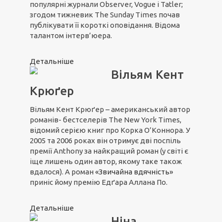
популярні журнали Observer, Vogue і Tatler;
згодом тижневик The Sunday Times почав
публікувати її короткі оповідання. Відома
талантом інтерв’юера.
Детальніше
Вільям Кент
Крюґер
Вільям Кент Крюґер – американський автор
романів- бестселерів The New York Times,
відомий серією книг про Корка О’Коннора. У
2005 та 2006 роках він отримує дві поспіль
премії Anthony за найкращий роман (у світі є
іще лишень один автор, якому таке також
вдалося). А роман
«Звичайна вдячність»
приніс йому премію Едґара Аллана По.
Детальніше
Ніна