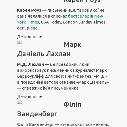
Карен Роуз
— письменниця, твори якої не
раз з’являлися в списках
бестселерів New
York Times
, USA Today, London Sunday Times і
der Spiegel.
Детальніше
Марк
Даніель Лахлан
М.Д. Лахлан
— це псевдонім, який
використовує письменник і журналіст Марк
Барроукліфф для своїх книг-фентезі. «М. Д.»
в псевдонімі автора означає «Марк Даніель»
— справжнє ім’я письменника.
Детальніше
Філіп
Ванденберг
Філіп Ванденберг — німецький письменник,