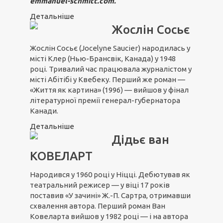
emmanuel-schmitt.com
.
Детальніше
Жослін Сосьє
Жослін Сосьє (Jocelyne Saucier) народилась у
місті Клер (Нью-Брансвік, Канада) у 1948
році. Тривалий час працювала журналістом у
місті Абітібі у Квебеку. Перший же роман —
«Життя як картина» (1996) — вийшов у фінал
літературної премії генерал-губернатора
Канади.
Детальніше
Дідьє ван
КОВЕЛАРТ
Народився у 1960 році у Ніцці. Дебютував як
театральний режисер — у віці 17 років
поставив «У зачині» Ж.-П. Сартра, отримавши
схвалення автора. Перший роман Ван
Ковеларта вийшов у 1982 році — і на автора