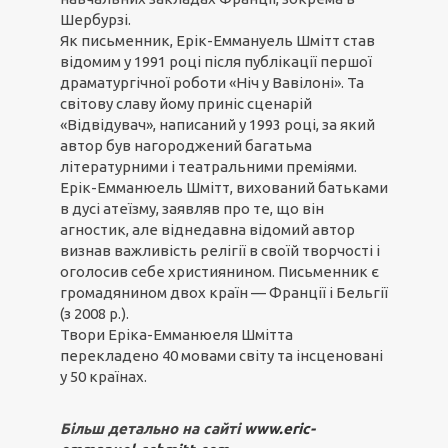
Шербурзі.
Як письменник, Ерік-Еммануель Шмітт став
відомим у 1991 році після публікації першої
драматургічної роботи «Ніч у Вавілоні». Та
світову славу йому приніс сценарій
«Відвідувач», написаний у 1993 році, за який
автор був нагороджений багатьма
літературними і театральними преміями.
Ерік-Емманюель Шмітт, вихований батьками
в дусі атеїзму, заявляв про те, що він
агностик, але віднедавна відомий автор
визнав важливість релігії в своїй творчості і
оголосив себе християнином. Письменник є
громадянином двох країн — Франції і Бельгії
(з 2008 р.).
Твори Еріка-Емманюеля Шмітта
перекладено 40 мовами світу та інсценовані
у 50 країнах.
Більш детально на сайті
www.eric-