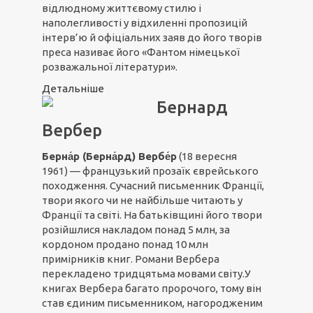
відлюдному життєвому стилю і
наполегливості у відхиленні пропозицій
інтерв’ю й офіціальних заяв до його творів
преса називає його «Фантом німецької
розважальної літератури».
Детальніше
Бернард
Вербер
Берна́р (Берна́рд) Вербе́р
(18 вересня
1961) — французький прозаїк єврейського
походження. Сучасний письменник Франції,
твори якого чи не найбільше читають у
Франції та світі. На батьківщині його твори
розійшлися накладом понад 5 млн, за
кордоном продано понад 10 млн
примірників книг. Романи Вербера
перекладено тридцятьма мовами світу.У
книгах Вербера багато пророчого, тому він
став єдиним письменником, нагородженим