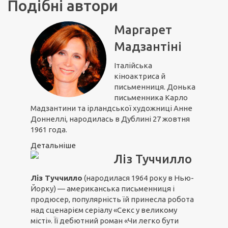
Подібні автори
Маргарет
Мадзантіні
Італійська
кіноактриса й
письменниця. Донька
письменника Карло
Мадзантини та ірландської художниці Анне
Доннеллі, народилась в Дублині 27 жовтня
1961 года.
Детальніше
Ліз Туччилло
Ліз Туччилло
(народилася 1964 року в Нью-
Йорку) — американська письменниця і
продюсер, популярність їй принесла робота
над сценарієм серіалу «Секс у великому
місті». Її дебютний роман «Чи легко бути