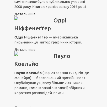
самітницею» було опубліковано у червні
2008 року. Книга екранізована у 2016 році.
Детальніше
Одрі
Ніффенеґґер
Одрі Ніффенеґґер
— американська
письменниця і автор графічних історій.
Детальніше
Пауло
Коельйо
Пауло Коельйо
(нар. 24 серпня 1947, Ріо-де-
Жанейро) — бразильський прозаїк і поет.
Опублікував у цілому більше 20 книжок:
романи, коментовані антології, збірники
коротких розповідей-притч.