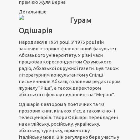
премією Жуля Верна.
Детальніше
Гурам
Одішарія
Народився в 1951 році. У 1975 році він
закінчив історико-філологічний факультет
Абхазького університету. У різні часи
працював кореспондентом Сухумського
радіо, Абхазької окружної газети. Був також
літературним консультантом у Спілці
письменників Абхазії, головним редактором
журналу "Ріца", а також директором
абхазького філіалу видавництва "Мерані".
Одішарія є автором 9 поетичних та 10
прозових книг, кількох п'єс, а також кіно- і
телесценаріїв. Твори Одішаріі перекладені
на англійську, російську, українську,
абхазьку, турецьку, вірменську,
італійську мови. Він регулярно бере участь у