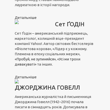
лауреаткою в історії нагороди.
Детальніше
Сет ҐОДІН
Сет Ґодін – американський підприємець,
маркетолог, колишній віце-президент
компанії Yahoo!. Автор світових бестселерів
«Фіолетова корова», «Лідер є у кожному.
Племена в епоху соціальних мереж»,
«Пробуй, не зупиняйся»
,
«Усі ми трохи
дивакуваті»
та інших.
Детальніше
ДЖОРДЖИНА ГОВЕЛЛ
Американська журналістка й письменниця
Джорджина Говелл (1942–2016) почала
писати в сімнадцять років. Дописувала в