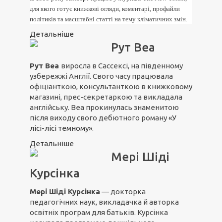
для якого готує книжкові огляди, коментарі, профайли
політиків та масштабні статті на тему кліматичних змін.
Детальніше
Рут Веа
Рут Веа
виросла в Сассексі, на південному
узбережжі Англії. Свого часу працювала
офіціанткою, консультанткою в книжковому
магазині, прес-секретаркою та викладала
англійську. Веа прокинулась знаменитою
після виходу свого дебютного роману
«У
лісі-лісі темному»
.
Детальніше
Мері Шіді
Курсінка
Мері Шіді Курсінка
— докторка
педагогічних наук, викладачка й авторка
освітніх програм для батьків. Курсінка