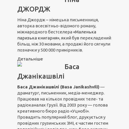
ДЖОРДЖ
Ніна Джордж – німецька письменниця,
авторка всесвітньо-відомого роману,
міжнародного бестселера
«Маленька
паризька книгарня»
, який був перекладений
більш, ніж 30 мовами, а продажі його сягнули
позначки у 500 000 примірників.
Детальніше
Баса
Джанікашвілі
Баса Джанікашвілі (Basa Janikashvili)
—
драматург, письменник, медіа-менеджер.
Працював на кількох провідних теле- та
радіоканалах Грузії. Від 2003 року — голова
креативного бюро радіо «Уцнобі».
Провадить популярний блог, друкується у
провідних грузинських ЗМІ, є частим гостем