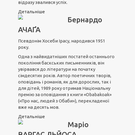
відразу звалився успіх.
Детальніше
Бернардо
АЧАҐА
Псевдонім Хосеби Ірасу, народився 1951
року.
Одна з найвидатніших постатей останнього
покоління баскських письменників, він
увірвався до літератури на початку
сімдесятих років. Автор поетичних творів,
оповідань і романів, як для дорослих, так і
для дітей, 1989 року отримав Національну
премію за оповідання з книги «Obabakoak»
(«Про нас, людей з Обаби»), перекладеної
вже на десять мов.
Детальніше
Маріо
ВАРГАС ЛЬЙОСА