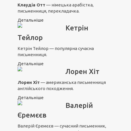
Клаудіа Отт
— німецька арабістка,
письменниця, перекладачка.
Детальніше
Кетрін
Тейлор
Кетрін Тейлор — популярна сучасна
письменниця.
Детальніше
Лорен Хіт
Лорен Хіт
— американська письменниця
англійського походження.
Детальніше
Валерій
Єремєєв
Валерій Єремєєв — сучасний письменник,