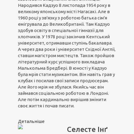
Народився Кадзуо 8 листопада 1954 року в
великому японському місті Нагасакі. Але в
1960 році у зв'язку з роботою батька сім'я
емігрувала до Великобританії. Там Кадзуо
здобув освіту в спеціальної гімназії для
хлопчиків. У 1978 році закінчив Кентський
університет, отримавши ступінь бакалавра.
А через два роки і університет Східної Англії,
ставши магістром мистецтв. Також пройшов
літературний курс успішного викладача
Малькольма Бредбері. В юності у Кадзуо
була мрія стати музикантом. Він навіть грав у
клубах і посилав свої записи продюсерам.
Але його мрія не збулася. Якийсь час він
займався соціальною роботою в Лондоні.
Але потім кардинально вирішив змінити
своє життя і почав писати.
Детальніше
Селесте Інґ