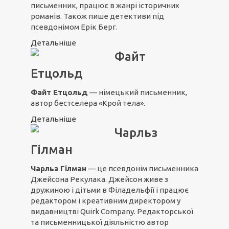
письменник, працює в жанрі історичних
романів. Також пише детективи під
псевдонімом Ерік Берг.
Детальніше
Файт
Етцольд
Файт Етцольд
— німецький письменник,
автор бестселера «Крой тела».
Детальніше
Чарльз
Гілман
Чарльз Гілман
— це псевдонім письменника
Джейсона Рекулака. Джейсон живе з
дружиною і дітьми в Філадельфії і працює
редактором і креативним директором у
видавництві Quirk Company. Редакторської
та письменницької діяльністю автор