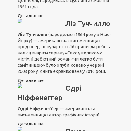
Доннеллі, народилась в Дублині 27 жовтня
1961 года.
Детальніше
Ліз Туччилло
Ліз Туччилло
(народилася 1964 року в Нью-
Йорку) — американська письменниця і
продюсер, популярність їй принесла робота
над сценарієм серіалу «Секс у великому
місті». Її дебютний роман «Чи легко бути
самітницею» було опубліковано у червні
2008 року. Книга екранізована у 2016 році.
Детальніше
Одрі
Ніффенеґґер
Одрі Ніффенеґґер
— американська
письменниця і автор графічних історій.
Детальніше