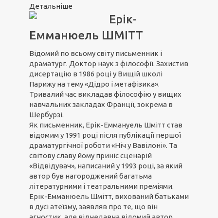
Детальніше
Ерік-
Емманюель ШМІТТ
Відомий по всьому світу письменник і
драматург. Доктор наук з філософії. Захистив
дисертацію в 1986 році у Вищій школі
Парижу на тему «Дідро і метафізика».
Тривалий час викладав філософію у вищих
навчальних закладах Франції, зокрема в
Шербурзі.
Як письменник, Ерік-Еммануель Шмітт став
відомим у 1991 році після публікації першої
драматургічної роботи «Ніч у Вавілоні». Та
світову славу йому приніс сценарій
«Відвідувач», написаний у 1993 році, за який
автор був нагороджений багатьма
літературними і театральними преміями.
Ерік-Емманюель Шмітт, вихований батьками
в дусі атеїзму, заявляв про те, що він
агностик, але віднедавна відомий автор