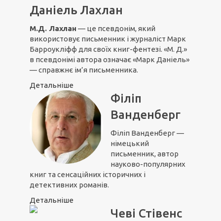
Даніель Лахлан
М.Д. Лахлан
— це псевдонім, який
використовує письменник і журналіст Марк
Барроукліфф для своїх книг-фентезі. «М. Д.»
в псевдонімі автора означає «Марк Даніель»
— справжнє ім’я письменника.
Детальніше
Філіп
Ванденберг
Філіп Ванденберг —
німецький
письменник, автор
науково-популярних
книг та сенсаційних історичних і
детективних романів.
Детальніше
Чеві Стівенс