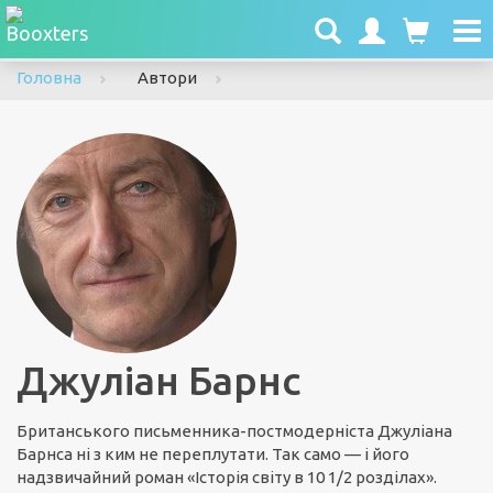
To
nav
Головна
Автори
Джуліан Барнс
Британського письменника-постмодерніста Джуліана
Барнса ні з ким не переплутати. Так само — і його
надзвичайний роман «Історія світу в 10 1/2 розділах».