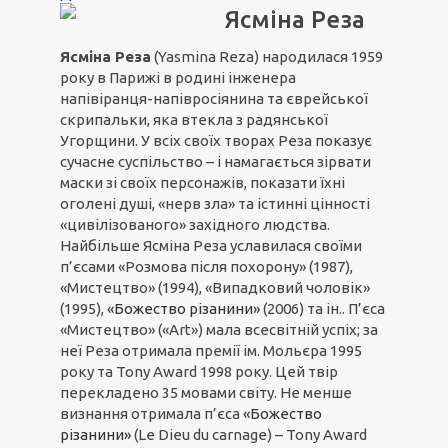
Ясміна Реза
Ясміна Реза
(Yasmina Reza) народилася 1959
року в Парижі в родині інженера
напівіранця-напівросіянина та єврейської
скрипальки, яка втекла з радянської
Угорщини. У всіх своїх творах Реза показує
сучасне суспільство – і намагається зірвати
маски зі своїх персонажів, показати їхні
оголені душі, «нерв зла» та істинні цінності
«цивілізованого» західного людства.
Найбільше Ясміна Реза уславилася своїми
п’єсами «Розмова після похорону» (1987),
«Мистецтво» (1994), «Випадковий чоловік»
(1995),
«Божество різанини»
(2006) та ін.. П’єса
«Мистецтво» («Art») мала всесвітній успіх; за
неї Реза отримала премії ім. Мольєра 1995
року та Tony Award 1998 року. Цей твір
перекладено 35 мовами світу. Не менше
визнання отримала п’єса
«Божество
різанини»
(Le Dieu du carnage) – Tony Award