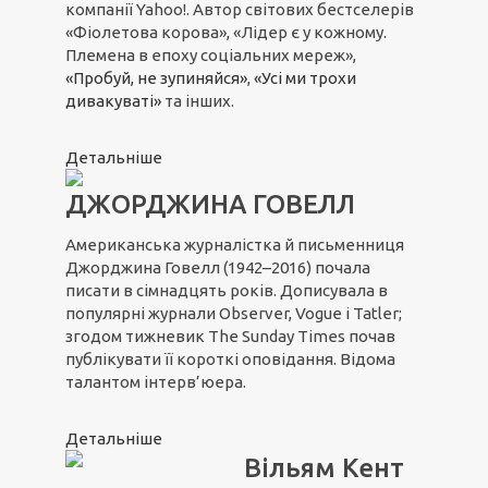
компанії Yahoo!. Автор світових бестселерів
«Фіолетова корова», «Лідер є у кожному.
Племена в епоху соціальних мереж»,
«Пробуй, не зупиняйся»
,
«Усі ми трохи
дивакуваті»
та інших.
Детальніше
ДЖОРДЖИНА ГОВЕЛЛ
Американська журналістка й письменниця
Джорджина Говелл (1942–2016) почала
писати в сімнадцять років. Дописувала в
популярні журнали Observer, Vogue і Tatler;
згодом тижневик The Sunday Times почав
публікувати її короткі оповідання. Відома
талантом інтерв’юера.
Детальніше
Вільям Кент