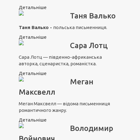
Детальніше
Таня Валько
Таня Валько -
польська письменниця.
Детальніше
Сара Лотц
Сара Лотц — південно-африканська
авторка, сценаристка, романістка.
Детальніше
Меган
Максвелл
Меган Максвелл — відома письменниця
романтичного жанру.
Детальніше
Володимир
Войнович