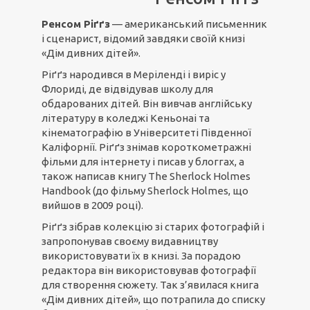
Ренсом Ріґґз
— американський письменник
і сценарист, відомий завдяки своїй книзі
«Дім дивних дітей».
Ріґґз народився в Меріленді і виріс у
Флориді, де відвідував школу для
обдарованих дітей. Він вивчав англійську
літературу в коледжі Кеньонаі та
кінематографію в Університеті Південної
Каліфорнії. Ріґґз знімав короткометражні
фільми для інтернету і писав у блоггах, а
також написав книгу The Sherlock Holmes
Handbook (до фільму Sherlock Holmes, що
вийшов в 2009 році).
Ріґґз зібрав колекцію зі старих фотографій і
запропонував своєму видавництву
використовувати їх в книзі. За порадою
редактора він використовував фотографії
для створення сюжету. Так з’явилася книга
«Дім дивних дітей», що потрапила до списку