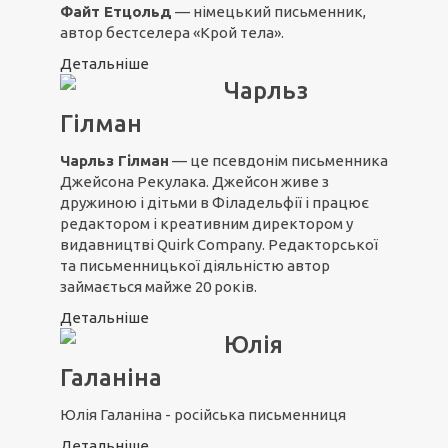
Файт Етцольд
— німецький письменник,
автор бестселера «Крой тела».
Детальніше
Чарльз
Гілман
Чарльз Гілман
— це псевдонім письменника
Джейсона Рекулака. Джейсон живе з
дружиною і дітьми в Філадельфії і працює
редактором і креативним директором у
видавництві Quirk Company. Редакторської
та письменницької діяльністю автор
займається майже 20 років.
Детальніше
Юлія
Галаніна
Юлія Галаніна - російська письменниця
Детальніше