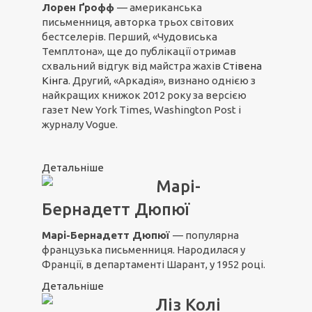
Лорен Ґрофф
— американська
письменниця, авторка трьох світових
бестселерів. Перший, «Чудовиська
Темплтона», ще до публікації отримав
схвальний відгук від майстра жахів
Стівена
Кінга
. Другий, «Аркадія», визнано однією з
найкращих книжок 2012 року за версією
газет New York Times, Washington Post і
журналу Vogue.
Детальніше
Марі-
Бернадетт Дюпюї
Марі-Бернадетт Дюпюї
— популярна
французька письменниця. Народилася у
Франції, в департаменті Шарант, у 1952 році.
Детальніше
Ліз Колі