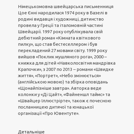
Німецькомовна швейцарська письменниця
Цое Єнні народилася 1974 року в Базелі в
родині видавця і художниці, дитинство
провела у Греції та італомовній частині
Швейцарії. 1997 року опублікувала свій
дебютний роман «Кімната квіткового
пилку», що став бестеселлером і був
перекладений 27 мовами світу. 1999 року
вийшов «Поклик мушляного рога», 2000 –
книжка для дітей «Навколосвітня мандрівка
Крапочки», з 2007 по 2013 – романи «Швидке
життя», «Портрет», «Небо змінюється»
(англійською мовою) та збірка оповідань
«Щонайпізніше завтра». Авторка веде
колонки у «Ді Цайт», «Файненшл таймс» та
«Швайцер Іллюстрірте», також є почесною
посланницею дитячої та юнацької
організації «Про Ювентуте».
Детальніше