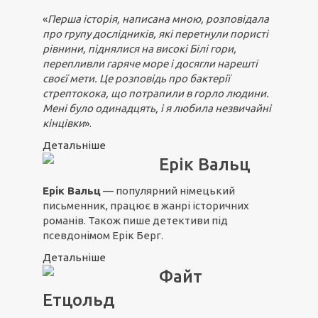
«
Перша історія, написана мною, розповідала
про групу дослідників, які перетнули пористі
рівнини, піднялися на високі Білі гори,
перепливли гаряче море і досягли нарешті
своєї мети. Це розповідь про бактерії
стрептокока, що потрапили в горло людини.
Мені було одинадцять, і я любила незвичайні
кінцівки
».
Детальніше
Ерік Вальц
Ерік Вальц
— популярний німецький
письменник, працює в жанрі історичних
романів. Також пише детективи під
псевдонімом Ерік Берг.
Детальніше
Файт
Етцольд