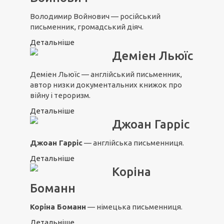
Володимир Войнович — російський
письменник, громадський діяч.
Детальніше
Деміен Льюїс
Деміен Льюїс — англійський письменник,
автор низки документальних книжок про
війну і тероризм.
Детальніше
Джоан Гарріс
Джоан Гарріс
— англійська письменниця.
Детальніше
Коріна
Боманн
Коріна Боманн
— німецька письменниця.
Детальніше