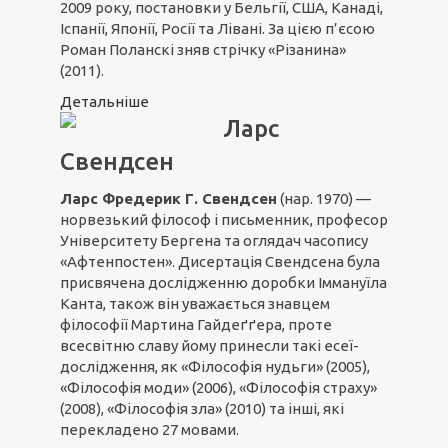
2009 року, постановки у Бельгії, США, Канаді,
Іспанії, Японії, Росії та Лівані. За цією п’єсою
Роман Поланскі зняв стрічку «Різанина»
(2011).
Детальніше
Ларс
Свендсен
Ларс Фредерик Г. Свендсен
(нар. 1970) —
норвезький філософ і письменник, професор
Університету Бергена та оглядач часопису
«Афтенпостен». Дисертація Свендсена була
присвячена дослідженню доробки Іммануїла
Канта, також він уважається знавцем
філософії Мартина Гайдеґґера, проте
всесвітню славу йому принесли такі есеї-
дослідження, як «Філософія нудьги» (2005),
«Філософія моди» (2006), «Філософія страху»
(2008), «Філософія зла» (2010) та інші, які
перекладено 27 мовами.