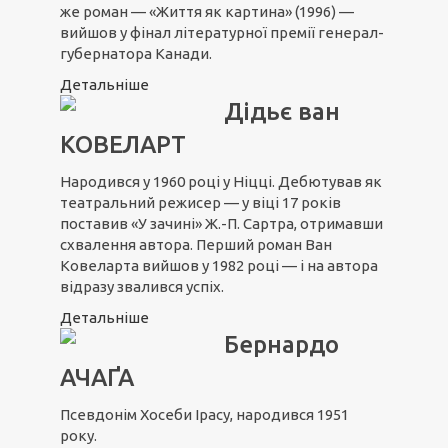
же роман — «Життя як картина» (1996) —
вийшов у фінал літературної премії генерал-
губернатора Канади.
Детальніше
Дідьє ван
КОВЕЛАРТ
Народився у 1960 році у Ніцці. Дебютував як
театральний режисер — у віці 17 років
поставив «У зачині» Ж.-П. Сартра, отримавши
схвалення автора. Перший роман Ван
Ковеларта вийшов у 1982 році — і на автора
відразу звалився успіх.
Детальніше
Бернардо
АЧАҐА
Псевдонім Хосеби Ірасу, народився 1951
року.