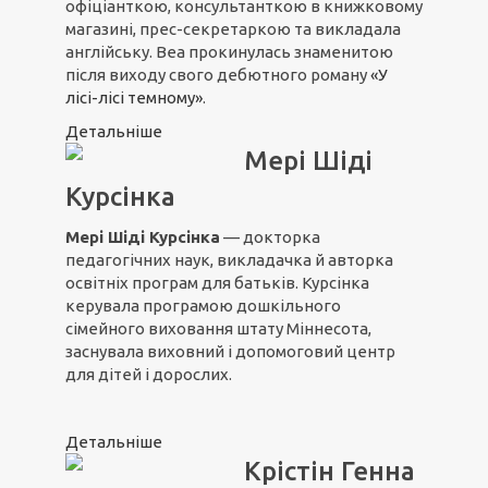
офіціанткою, консультанткою в книжковому
магазині, прес-секретаркою та викладала
англійську. Веа прокинулась знаменитою
після виходу свого дебютного роману
«У
лісі-лісі темному»
.
Детальніше
Мері Шіді
Курсінка
Мері Шіді Курсінка
— докторка
педагогічних наук, викладачка й авторка
освітніх програм для батьків. Курсінка
керувала програмою дошкільного
сімейного виховання штату Міннесота,
заснувала виховний і допомоговий центр
для дітей і дорослих.
Детальніше
Крістін Генна