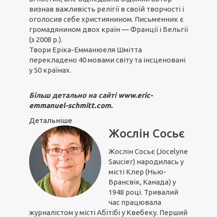
визнав важливість релігії в своїй творчості і
оголосив себе християнином. Письменник є
громадянином двох країн — Франції і Бельгії
(з 2008 р.).
Твори Еріка-Емманюеля Шмітта
перекладено 40 мовами світу та інсценовані
у 50 країнах.
Більш детально на сайті
www.eric-
emmanuel-schmitt.com
.
Детальніше
Жослін Сосьє
Жослін Сосьє (Jocelyne
Saucier) народилась у
місті Клер (Нью-
Брансвік, Канада) у
1948 році. Тривалий
час працювала
журналістом у місті Абітібі у Квебеку. Перший