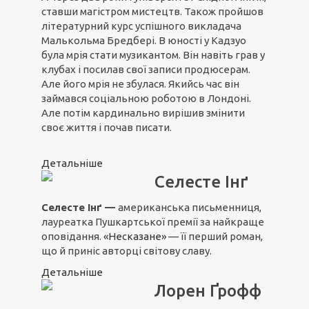
ставши магістром мистецтв. Також пройшов
літературний курс успішного викладача
Малькольма Бредбері. В юності у Кадзуо
була мрія стати музикантом. Він навіть грав у
клубах і посилав свої записи продюсерам.
Але його мрія не збулася. Якийсь час він
займався соціальною роботою в Лондоні.
Але потім кардинально вирішив змінити
своє життя і почав писати.
Детальніше
Селесте Інґ
Селесте Інґ —
американська письменниця,
лауреатка Пушкартської премії за найкраще
оповідання.
«Несказане»
— її перший роман,
що й приніс авторці світову славу.
Детальніше
Лорен Ґрофф