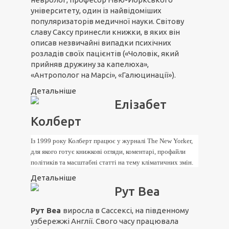
університету, один із найвідоміших
популяризаторів медичної науки. Світову
славу Саксу принесли книжки, в яких він
описав незвичайні випадки психічних
розладів своїх пацієнтів («Чоловік, який
прийняв дружину за капелюха»,
«Антрополог на Марсі», «Галюцинації»).
Детальніше
Елізабет
Колберт
Із 1999 року Колберт працює у журналі The New Yorker,
для якого готує книжкові огляди, коментарі, профайли
політиків та масштабні статті на тему кліматичних змін.
Детальніше
Рут Веа
Рут Веа
виросла в Сассексі, на південному
узбережжі Англії. Свого часу працювала