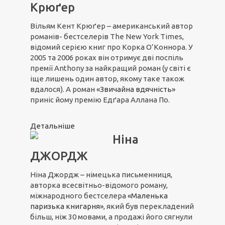
Крюґер
Вільям Кент Крюґер – американський автор
романів- бестселерів The New York Times,
відомий серією книг про Корка О’Коннора. У
2005 та 2006 роках він отримує дві поспіль
премії Anthony за найкращий роман (у світі є
іще лишень один автор, якому таке також
вдалося). А роман
«Звичайна вдячність»
приніс йому премію Едґара Аллана По.
Детальніше
Ніна
ДЖОРДЖ
Ніна Джордж – німецька письменниця,
авторка всесвітньо-відомого роману,
міжнародного бестселера
«Маленька
паризька книгарня»
, який був перекладений
більш, ніж 30 мовами, а продажі його сягнули