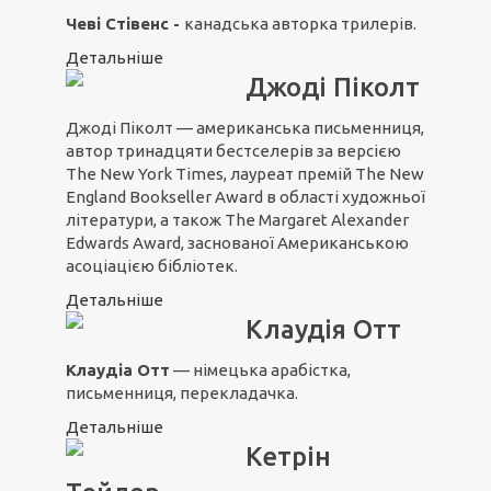
Чеві Стівенс -
канадська авторка трилерів.
Детальніше
Джоді Піколт
Джоді Піколт — американська письменниця,
автор тринадцяти бестселерів за версією
The New York Times, лауреат премій The New
England Bookseller Award в області художньої
літератури, а також The Margaret Alexander
Edwards Award, заснованої Американською
асоціацією бібліотек.
Детальніше
Клаудія Отт
Клаудіа Отт
— німецька арабістка,
письменниця, перекладачка.
Детальніше
Кетрін