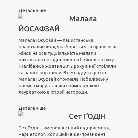
Детальніше
Малала
ЙОСАФЗАЙ
Малала Юсуфзай — пакистанська
правозахисниця, яка бореться за право всіх
жінок на освіту. Діяльність Малали
викликала незадоволення бойовиків руху
«Талібан», 9 жовтня 2012 року в неї стріляли
та важко поранили. В сімнадцять років
Малала Юсуфзай отримала Нобелівську
премію миру, ставши наймолодшою
лауреаткою в історії нагороди.
Детальніше
Сет ҐОДІН
Сет Ґодін – американський підприємець,
маркетолог, колишній віце-президент