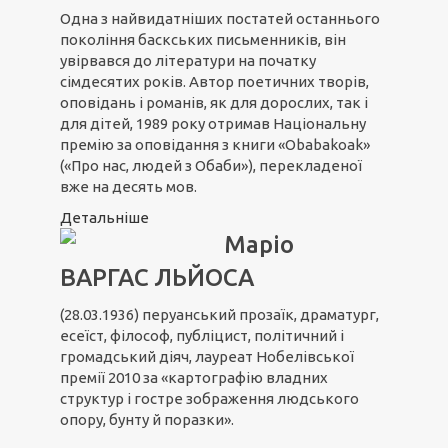
Одна з найвидатніших постатей останнього
покоління баскських письменників, він
увірвався до літератури на початку
сімдесятих років. Автор поетичних творів,
оповідань і романів, як для дорослих, так і
для дітей, 1989 року отримав Національну
премію за оповідання з книги «Obabakoak»
(«Про нас, людей з Обаби»), перекладеної
вже на десять мов.
Детальніше
Маріо
ВАРГАС ЛЬЙОСА
(28.03.1936) перуанський прозаїк, драматург,
есеїст, філософ, публіцист, політичний і
громадський діяч, лауреат Нобелівської
премії 2010 за «картографію владних
структур і гостре зображення людського
опору, бунту й поразки».