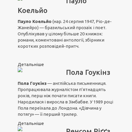
Пауло
Коельйо
Пауло Коельйо
(нар. 24 серпня 1947, Ріо-де-
Жанейро) — бразильський прозаїк і поет.
Опублікував у цілому більше 20 книжок:
романи, коментовані антології, збірники
коротких розповідей-притч.
Детальніше
Пола Гоукінз
Пола Гоукінз
— англійська письменниця.
Пропрацювала журналістом п’ятнадцять
років, перш ніж почати писати книги.
Народилася і виросла в Зімбабве. У 1989 році
Пола переїхала до Лондона. «Дівчина у
потягу» — її перший трилер.
Детальніше
Ренсом Ріґґз