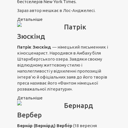
бестселерів New York Times
.
Зараз автор мешкає в Лос-Анджелесі.
Детальніше
Патрік
Зюскінд
Патрік Зюскінд
— німецький письменник і
кіносценарист. Народився в Амбаху біля
Штарнбергського озера. Завдяки своєму
відлюдному життєвому стилю і
наполегливості у відхиленні пропозицій
інтерв’ю й офіціальних заяв до його творів
преса називає його «Фантом німецької
розважальної літератури».
Детальніше
Бернард
Вербер
Берна́р (Берна́рд) Вербе́р
(18 вересня