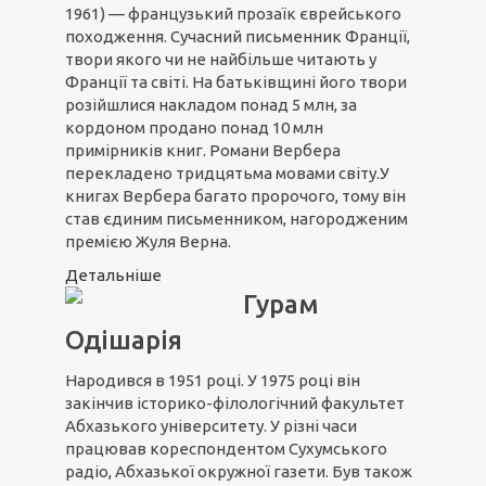
1961) — французький прозаїк єврейського
походження. Сучасний письменник Франції,
твори якого чи не найбільше читають у
Франції та світі. На батьківщині його твори
розійшлися накладом понад 5 млн, за
кордоном продано понад 10 млн
примірників книг. Романи Вербера
перекладено тридцятьма мовами світу.У
книгах Вербера багато пророчого, тому він
став єдиним письменником, нагородженим
премією Жуля Верна.
Детальніше
Гурам
Одішарія
Народився в 1951 році. У 1975 році він
закінчив історико-філологічний факультет
Абхазького університету. У різні часи
працював кореспондентом Сухумського
радіо, Абхазької окружної газети. Був також