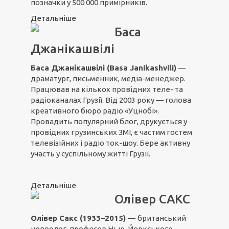
позначки у 500 000 примірників.
Детальніше
Баса
Джанікашвілі
Баса Джанікашвілі (Basa Janikashvili)
—
драматург, письменник, медіа-менеджер.
Працював на кількох провідних теле- та
радіоканалах Грузії. Від 2003 року — голова
креативного бюро радіо «Уцнобі».
Провадить популярний блог, друкується у
провідних грузинських ЗМІ, є частим гостем
телевізійних і радіо ток-шоу. Бере активну
участь у суспільному житті Грузії.
Детальніше
Олівер САКС
Олівер Сакс (1933–2015) —
британський
невролог, професор Нью-Йоркського