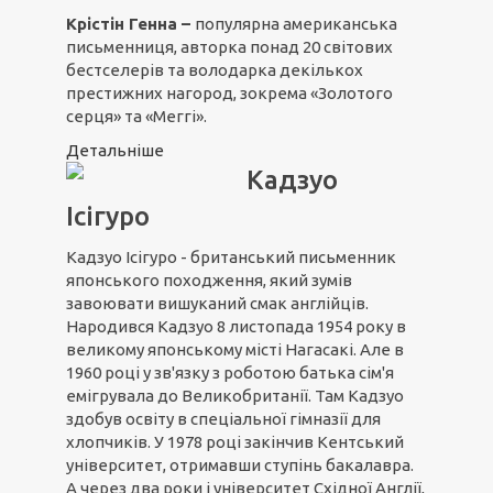
Крістін Генна –
популярна американська
письменниця, авторка понад 20 світових
бестселерів та володарка декількох
престижних нагород, зокрема «Золотого
серця» та «Меггі».
Детальніше
Кадзуо
Ісігуро
Кадзуо Ісігуро - британський письменник
японського походження, який зумів
завоювати вишуканий смак англійців.
Народився Кадзуо 8 листопада 1954 року в
великому японському місті Нагасакі. Але в
1960 році у зв'язку з роботою батька сім'я
емігрувала до Великобританії. Там Кадзуо
здобув освіту в спеціальної гімназії для
хлопчиків. У 1978 році закінчив Кентський
університет, отримавши ступінь бакалавра.
А через два роки і університет Східної Англії,