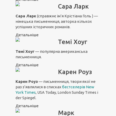
Сара Ларк
Сара Ларк
(справжнє ім’я Крістіана Голь ) —
німецька письменниця, авторка кількох
успішних історичних романів.
Детальніше
Темі Хоуг
Темі Хоуг
— популярна американська
письменниця.
Детальніше
Карен Роуз
Карен Роуз
— письменниця, твори якої не
раз з’являлися в списках
бестселерів New
York Times
, USA Today, London Sunday Times і
der Spiegel.
Детальніше
Марк