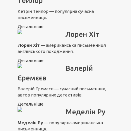
Тейлор
Кетрін Тейлор — популярна сучасна
письменниця.
Детальніше
Лорен Хіт
Лорен Хіт
— американська письменниця
англійського походження.
Детальніше
Валерій
Єремєєв
Валерій Єремєєв — сучасний письменник,
автор популярних детективів.
Детальніше
Меделін Ру
Меделін Ру
— популярна американська
письменниця.