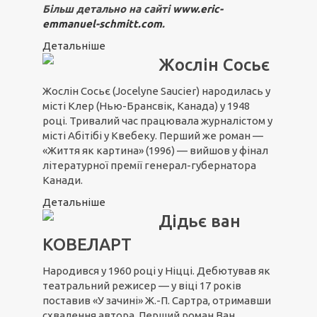
Більш детально на сайті
www.eric-
emmanuel-schmitt.com
.
Детальніше
Жослін Сосьє
Жослін Сосьє (Jocelyne Saucier) народилась у
місті Клер (Нью-Брансвік, Канада) у 1948
році. Тривалий час працювала журналістом у
місті Абітібі у Квебеку. Перший же роман —
«Життя як картина» (1996) — вийшов у фінал
літературної премії генерал-губернатора
Канади.
Детальніше
Дідьє ван
КОВЕЛАРТ
Народився у 1960 році у Ніцці. Дебютував як
театральний режисер — у віці 17 років
поставив «У зачині» Ж.-П. Сартра, отримавши
схвалення автора. Перший роман Ван