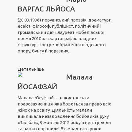
ВАРГАС ЛЬЙОСА
(28.03.1936) перуанський прозаїк, драматург,
есеїст, філософ, публіцист, політичний і
громадський діяч, лауреат Нобелівської
премії 2010 за «картографію владних
структур і гостре зображення людського
опору, бунту й поразки».
Детальніше
Малала
ЙОСАФЗАЙ
Малала Юсуфзай — пакистанська
правозахисниця, яка бореться за право всіх
жінок на освіту. Діяльність Малали
викликала незадоволення бойовиків руху
«Талібан», 9 жовтня 2012 року в неї стріляли
та важко поранили. В сімнадцять років