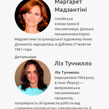
Маргарет
Мадзантіні
Італійська
кіноактриса й
письменниця. Донька
письменника Карло
Мадзантини та ірландської художниці Анне
Доннеллі, народилась в Дублині 27 жовтня
1961 года.
Детальніше
Ліз Туччилло
Ліз Туччилло
(народилася 1964 року
в Нью-Йорку) —
американська
письменниця і
продюсер,
популярність їй принесла робота над
сценарієм серіалу «Секс у великому місті». Її