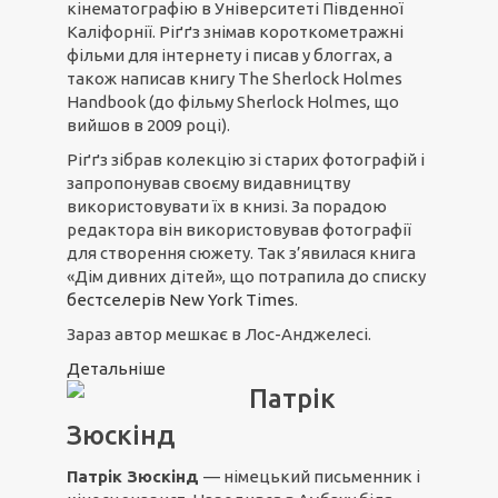
кінематографію в Університеті Південної
Каліфорнії. Ріґґз знімав короткометражні
фільми для інтернету і писав у блоггах, а
також написав книгу The Sherlock Holmes
Handbook (до фільму Sherlock Holmes, що
вийшов в 2009 році).
Ріґґз зібрав колекцію зі старих фотографій і
запропонував своєму видавництву
використовувати їх в книзі. За порадою
редактора він використовував фотографії
для створення сюжету. Так з’явилася книга
«Дім дивних дітей», що потрапила до списку
бестселерів New York Times
.
Зараз автор мешкає в Лос-Анджелесі.
Детальніше
Патрік
Зюскінд
Патрік Зюскінд
— німецький письменник і