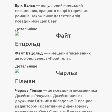
Ерік Вальц
— популярний німецький
письменник, працює в жанрі історичних
романів. Також пише детективи під
псевдонімом Ерік Берг.
Детальніше
Файт
Етцольд
Файт Етцольд
— німецький письменник,
автор бестселера «Крой тела».
Детальніше
Чарльз
Гілман
Чарльз Гілман
— це псевдонім письменника
Джейсона Рекулака. Джейсон живе з
дружиною і дітьми в Філадельфії і працює
редактором і креативним директором у
видавництві Quirk Company. Редакторської