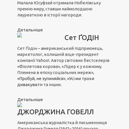
Малала Юсуфзай отримала Нобелівську
премію миру, ставши наймолодшою
лауреаткою в історії нагороди.
Детальніше
Сет ҐОДІН
Сет Ґодін – американський підприємець,
маркетолог, колишній віце-президент
компанії Yahoo!. Автор світових бестселерів
«Фіолетова корова», «Лідер є у кожному.
Племена в епоху соціальних мереж»,
«Пробуй, не зупиняйся»
,
«Усі ми трохи
дивакуваті»
та інших.
Детальніше
ДЖОРДЖИНА ГОВЕЛЛ
Американська журналістка й письменниця
Джорджина Говелл (1942–2016) почала