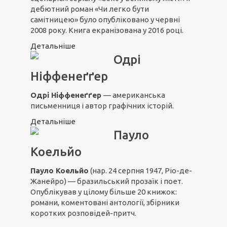
дебютний роман «Чи легко бути
самітницею» було опубліковано у червні
2008 року. Книга екранізована у 2016 році.
Детальніше
Одрі
Ніффенеґґер
Одрі Ніффенеґґер
— американська
письменниця і автор графічних історій.
Детальніше
Пауло
Коельйо
Пауло Коельйо
(нар. 24 серпня 1947, Ріо-де-
Жанейро) — бразильський прозаїк і поет.
Опублікував у цілому більше 20 книжок:
романи, коментовані антології, збірники
коротких розповідей-притч.