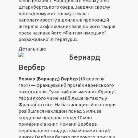
кіносценарист. Народився в Амбаху біля
Штарнбергського озера. Завдяки своєму
відлюдному життєвому стилю і
наполегливості у відхиленні пропозицій
інтерв’ю й офіціальних заяв до його творів
преса називає його «Фантом німецької
розважальної літератури».
Детальніше
Бернард
Вербер
Берна́р (Берна́рд) Вербе́р
(18 вересня
1961) — французький прозаїк єврейського
походження. Сучасний письменник Франції,
твори якого чи не найбільше читають у
Франції та світі. На батьківщині його твори
розійшлися накладом понад 5 млн, за
кордоном продано понад 10 млн
примірників книг. Романи Вербера
перекладено тридцятьма мовами світу.У
книгах Вербера багато пророчого, тому він