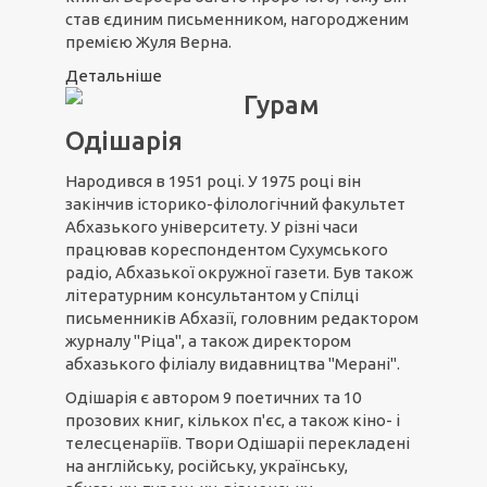
став єдиним письменником, нагородженим
премією Жуля Верна.
Детальніше
Гурам
Одішарія
Народився в 1951 році. У 1975 році він
закінчив історико-філологічний факультет
Абхазького університету. У різні часи
працював кореспондентом Сухумського
радіо, Абхазької окружної газети. Був також
літературним консультантом у Спілці
письменників Абхазії, головним редактором
журналу "Ріца", а також директором
абхазького філіалу видавництва "Мерані".
Одішарія є автором 9 поетичних та 10
прозових книг, кількох п'єс, а також кіно- і
телесценаріїв. Твори Одішаріі перекладені
на англійську, російську, українську,