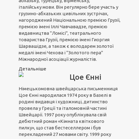
абхазьку, турецьку, вірменську,
італійську мови. Він регулярно бере участь у
грузино-абхазьких цивільних зустрічах,
нагороджений Національною премією Грузії,
премією імені Іллі Чавчавадзе, премією
видавництва "Ломісі", театрального
товариства Грузії, премією імені Гиоргия
Шарвашідзе, а також є володарем золотої
медалі імені Чехова і "Золотого пера"
Міжнародної асоціації журналістів.
Детальніше
Цое Єнні
Німецькомовна швейцарська письменниця
Цое Єнні народилася 1974 року в Базелі в
родині видавця і художниці, дитинство
провела у Греції та італомовній частині
Швейцарії. 1997 року опублікувала свій
дебютний роман «Кімната квіткового
пилку», що став бестеселлером і був
перекладений 27 мовами світу. 1999 року