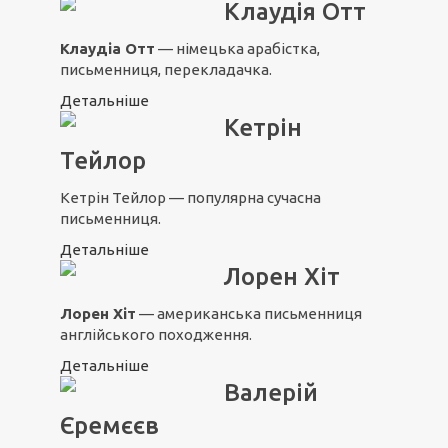
Клаудія Отт
Клаудіа Отт
— німецька арабістка,
письменниця, перекладачка.
Детальніше
Кетрін
Тейлор
Кетрін Тейлор — популярна сучасна
письменниця.
Детальніше
Лорен Хіт
Лорен Хіт
— американська письменниця
англійського походження.
Детальніше
Валерій
Єремєєв