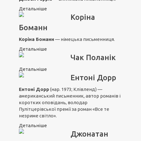
Детальніше
Коріна
Боманн
Коріна Боманн
— німецька письменниця.
Детальніше
Чак Поланік
Детальніше
Ентоні Дорр
Ентоні Дорр
(нар. 1973; Клівленд) —
американський письменник, автор романів і
коротких оповідань, володар
Пулітцерівської премії за роман «
Все те
незриме світло
».
Детальніше
Джонатан