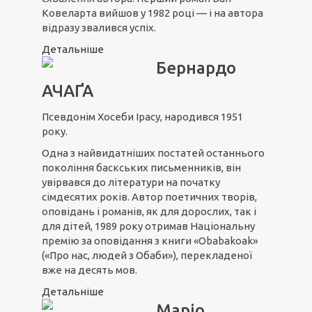
Ковеларта вийшов у 1982 році — і на автора
відразу звалився успіх.
Детальніше
Бернардо
АЧАҐА
Псевдонім Хосеби Ірасу, народився 1951
року.
Одна з найвидатніших постатей останнього
покоління баскських письменників, він
увірвався до літератури на початку
сімдесятих років. Автор поетичних творів,
оповідань і романів, як для дорослих, так і
для дітей, 1989 року отримав Національну
премію за оповідання з книги «Obabakoak»
(«Про нас, людей з Обаби»), перекладеної
вже на десять мов.
Детальніше
Маріо