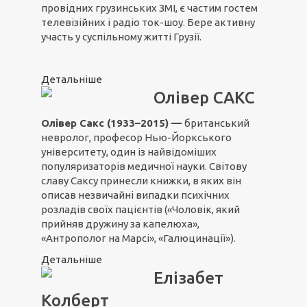
провідних грузинських ЗМІ, є частим гостем
телевізійних і радіо ток-шоу. Бере активну
участь у суспільному житті Грузії.
Детальніше
Олівер САКС
Олівер Сакс (1933–2015) —
британський
невролог, професор Нью-Йоркського
університету, один із найвідоміших
популяризаторів медичної науки. Світову
славу Саксу принесли книжки, в яких він
описав незвичайні випадки психічних
розладів своїх пацієнтів («Чоловік, який
прийняв дружину за капелюха»,
«Антрополог на Марсі», «Галюцинації»).
Детальніше
Елізабет
Колберт