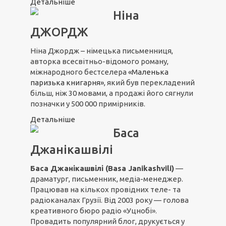
Детальніше
Ніна
ДЖОРДЖ
Ніна Джордж – німецька письменниця,
авторка всесвітньо-відомого роману,
міжнародного бестселера
«Маленька
паризька книгарня»
, який був перекладений
більш, ніж 30 мовами, а продажі його сягнули
позначки у 500 000 примірників.
Детальніше
Баса
Джанікашвілі
Баса Джанікашвілі (Basa Janikashvili)
—
драматург, письменник, медіа-менеджер.
Працював на кількох провідних теле- та
радіоканалах Грузії. Від 2003 року — голова
креативного бюро радіо «Уцнобі».
Провадить популярний блог, друкується у