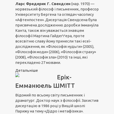
Ларс Фредерик Г. Свендсен
(нар. 1970) —
норвезький філософ і письменник, професор
Університету Бергена та оглядач часопису
«Афтенпостен». Дисертація Свендсена була
присвячена дослідженню доробки Іммануїла
Канта, також він уважається знавцем
філософії Мартина Гайдеґґера, проте
всесвітню славу йому принесли такі есеї-
дослідження, як «Філософія нудьги» (2005),
«Філософія моди» (2006), «Філософія страху»
(2008), «Філософія зла» (2010) та інші, які
перекладено 27 мовами.
Детальніше
Ерік-
Емманюель ШМІТТ
Відомий по всьому світу письменник і
драматург. Доктор наук з філософії. Захистив
дисертацію в 1986 році у Вищій школі
Парижу на тему «Дідро і метафізика».