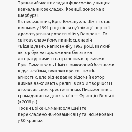
Тривалий час викладав філософію у вищих
навчальних закладах Франції, зокрема в
Шербурзі.
Як письменник, Ерік-Еммануель Шмітт став
відомим у 1991 році після публікації першої
драматургічної роботи «Ніч у Вавілоні». Та
світову славу йому приніс сценарій
«Відвідувач», написаний у 1993 році, за який
автор був нагороджений багатьма
літературними і театральними преміями.
Ерік-Емманюель Шмітт, вихований батьками
в дусі атеїзму, заявляв про те, що він
агностик, але віднедавна відомий автор
визнав важливість релігії в своїй творчості і
оголосив себе християнином. Письменник є
громадянином двох країн — Франції і Бельгії
(з 2008 р.).
Твори Еріка-Емманюеля Шмітта
перекладено 40 мовами світу та інсценовані
у 50 країнах.