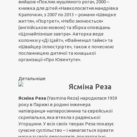
вийшов «Поклик мушляного рога», 2000 –
книжка для дітей «Навколосвітня мандрівка
Крапочки», з 2007 по 2013 – романи «Швидке
життя», «Портрет», «Небо змінюється»
(англійською мовою) та збірка оповідань
«Щонайпізніше завтра». Авторка веде
колонки у «Ді Цайт», «Файненшл таймс» та
«Швайцер Іллюстрірте», також є почесною
посланницею дитячої та юнацької
організації «Про Ювентуте».
Детальніше
Ясміна Реза
Ясміна Реза
(Yasmina Reza) народилася 1959
року в Парижі в родині інженера
напівіранця-напівросіянина та єврейської
скрипальки, яка втекла з радянської
Угорщини. У всіх своїх творах Реза показує
сучасне суспільство – і намагається зірвати
маски зі своїх персонажів, показати їхні