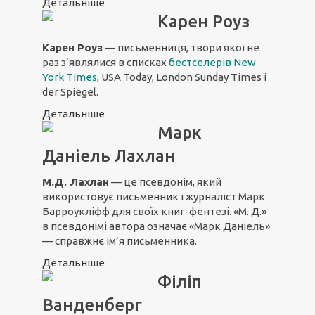
Детальніше
Карен Роуз
Карен Роуз
— письменниця, твори якої не
раз з’являлися в списках
бестселерів New
York Times
, USA Today, London Sunday Times і
der Spiegel.
Детальніше
Марк
Даніель Лахлан
М.Д. Лахлан
— це псевдонім, який
використовує письменник і журналіст Марк
Барроукліфф для своїх книг-фентезі. «М. Д.»
в псевдонімі автора означає «Марк Даніель»
— справжнє ім’я письменника.
Детальніше
Філіп
Ванденберг