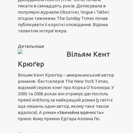
писати в сімнадцять років. Дописувала в
популярні журнали Observer, Vogue і Tatler;
згодом тижневик The Sunday Times почав
публікувати її короткі оповідання. Відома
талантом інтерв’юера.
Детальніше
Вільям Кент
Крюґер
Вільям Кент Крюґер – американський автор
романів- бестселерів The New York Times,
відомий серією книг про Корка О’Коннора. У
2005 та 2006 роках він отримує дві поспіль
премії Anthony за найкращий роман (у світі є
іще лишень один автор, якому таке також
вдалося). А роман
«Звичайна вдячність»
приніс йому премію Едґара Аллана По.